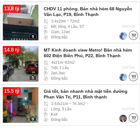
13.8 tỷ
CHDV 11 phòng. Bán nhà hẻm 68 Nguyễn
Văn Lạc, P19, Bình Thạnh
3.4x20m ~ 72m2
trệt, lửng, 4 Lầu, ST
23/07/26
11pn, 12wc
9
Đông bắc
14.8 tỷ
MT Kinh doanh view Metro! Bán nhà hẻm
602 Điện Biên Phủ, P22, Bình Thạnh
4x21m~82m2
Trệt, 1 Lầu
23/07/26
2pn,3wc
5
Đông bắc
15.5 tỷ
Giá tốt, bán nhanh nhà mặt tiền đường
Phan Văn Trị, P11, Bình thạnh
3.43x21m ~ 76.3m2
Lửng, 3 Lầu
22/07/26
Kxđ
9
Đông bắc