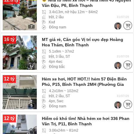
Văn Đậu, P6, Bình Thạnh
3.4x13m, nở hậu 12m ~ 84m2
trệt, 2 lầu
31/07/26
Kxđ
7
Đông nam
16 tỷ
MT giá rẻ, Căn góc Vị trí cực đẹp Hoàng
Hoa Thám, Bình Thạnh
5.1x9m ~ 37m2
trệt, 3 lầu, ST
31/07/26
4pn 4wc
12
Đông bắc
12 tỷ
Hẻm xe hơi, HOT HOT.!! hẻm 57 Điện Biên
Phủ, P15, Bình Thạnh 2MH (Phường Gia
Định) hẻm rộng xe hơi 4 chỗ vào tới nhà
4.2x18m ~ 102m2
trệt, 2 lầu, ST
31/07/26
4pn, 5wc
5
Đông nam
12 tỷ
Hiếm có khó tìm! Nhà hẻm xe hơi 336 Phan
Văn Trị, P11, Bình Thạnh
3.06x24m ~ 81m2