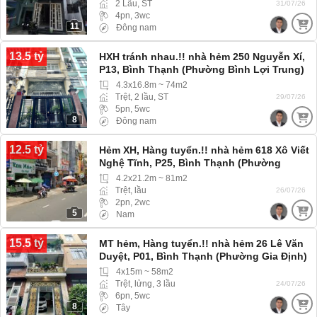
2 Lầu, ST
31/07/26
4pn, 3wc
11
Đông nam
13.5 tỷ
HXH tránh nhau.!! nhà hẻm 250 Nguyễn Xí,
P13, Bình Thạnh (Phường Bình Lợi Trung)
Xe Hơi tới tận nơi
4.3x16.8m ~ 74m2
Trệt, 2 lầu, ST
29/07/26
5pn, 5wc
8
Đông nam
12.5 tỷ
Hẻm XH, Hàng tuyển.!! nhà hẻm 618 Xô Viết
Nghệ Tĩnh, P25, Bình Thạnh (Phường
Thạnh Mỹ Tây) hẻm rộng xe hơi 4 chỗ vào
4.2x21.2m ~ 81m2
tới nhà
Trệt, lầu
26/07/26
2pn, 2wc
5
Nam
15.5 tỷ
MT hẻm, Hàng tuyển.!! nhà hẻm 26 Lê Văn
Duyệt, P01, Bình Thạnh (Phường Gia Định)
4x15m ~ 58m2
Trệt, lửng, 3 lầu
24/07/26
6pn, 5wc
8
Tây