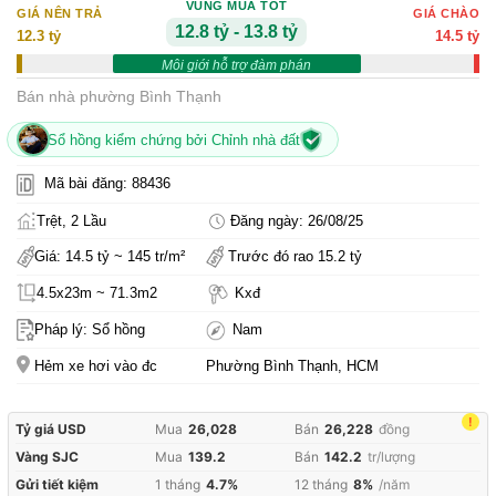
VÙNG MUA TỐT
GIÁ NÊN TRẢ
GIÁ CHÀO
12.8 tỷ - 13.8 tỷ
12.3 tỷ
14.5 tỷ
Môi giới hỗ trợ đàm phán
Bán nhà phường Bình Thạnh
Sổ hồng kiểm chứng bởi Chỉnh nhà đất
Mã bài đăng: 88436
Trệt, 2 Lầu
Đăng ngày: 26/08/25
Giá: 14.5 tỷ ~ 145 tr/m²
Trước đó rao 15.2 tỷ
4.5x23m ~ 71.3m2
Kxđ
Pháp lý: Sổ hồng
Nam
Hẻm xe hơi vào đc
Phường Bình Thạnh, HCM
!
Tỷ giá USD
Mua
26,028
Bán
26,228
đồng
Vàng SJC
Mua
139.2
Bán
142.2
tr/lượng
Gửi tiết kiệm
1 tháng
4.7%
12 tháng
8%
/năm