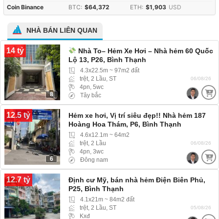
Coin Binance
BTC:
$64,372
ETH:
$1,903
USD
NHÀ BÁN LIÊN QUAN
14 tỷ
Nhà To– Hẻm Xe Hơi – Nhà hẻm 60 Quốc
Lộ 13, P26, Bình Thạnh
4.3x22.5m ~ 97m2 đất
trệt, 2 Lầu, ST
06/08/26
4pn, 5wc
8
Tây bắc
12.5 tỷ
Hẻm xe hơi, Vị trí siêu đẹp!! Nhà hẻm 187
Hoàng Hoa Thám, P6, Bình Thạnh
4.6x12.1m ~ 64m2
trệt, 2 Lầu
06/08/26
4pn, 3wc
6
Đông nam
12.7 tỷ
Định cư Mỹ, bán nhà hẻm Điện Biên Phủ,
P25, Bình Thạnh
4.1x21m ~ 84m2 đất
trệt, 2 Lầu, ST
05/08/26
Kxđ