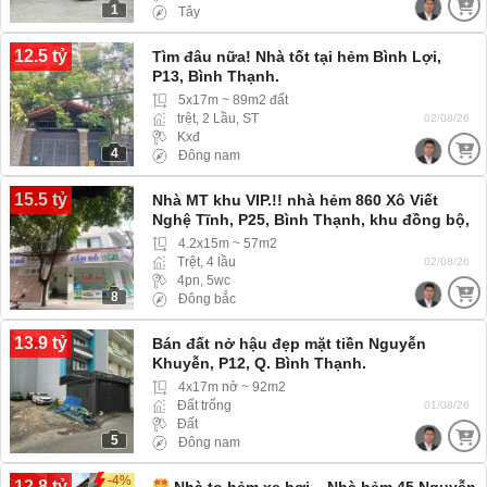
1
Tây
12.5 tỷ
Tìm đâu nữa! Nhà tốt tại hẻm Bình Lợi,
P13, Bình Thạnh.
5x17m ~ 89m2 đất
trệt, 2 Lầu, ST
02/08/26
Kxđ
4
Đông nam
15.5 tỷ
Nhà MT khu VIP.!! nhà hẻm 860 Xô Viết
Nghệ Tĩnh, P25, Bình Thạnh, khu đồng bộ,
dân trí cao
4.2x15m ~ 57m2
Trệt, 4 lầu
02/08/26
4pn, 5wc
8
Đông bắc
13.9 tỷ
Bán đất nở hậu đẹp mặt tiền Nguyễn
Khuyễn, P12, Q. Bình Thạnh.
4x17m nở ~ 92m2
Đất trống
01/08/26
Đất
5
Đông nam
-4%
12.8 tỷ
Nhà to hẻm xe hơi – Nhà hẻm 45 Nguyễn