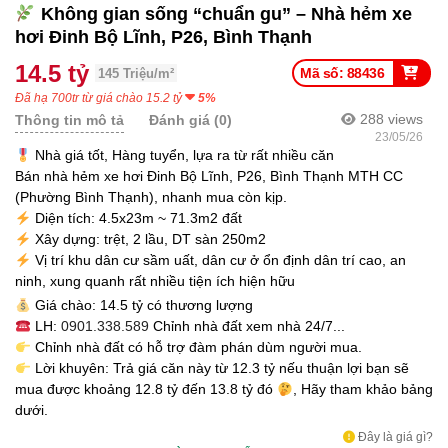
Không gian sống “chuẩn gu” – Nhà hẻm xe
hơi Đinh Bộ Lĩnh, P26, Bình Thạnh
14.5 tỷ
Mã số: 88436
145 Triệu/m²
Đã hạ 700tr từ giá chào 15.2 tỷ
5%
288
views
Thông tin mô tả
Đánh giá (0)
23/05/26
Nhà giá tốt, Hàng tuyển, lựa ra từ rất nhiều căn
Bán nhà hẻm xe hơi Đinh Bộ Lĩnh, P26, Bình Thạnh MTH CC
(Phường Bình Thạnh), nhanh mua còn kịp.
Diện tích: 4.5x23m ~ 71.3m2 đất
Xây dựng: trệt, 2 lầu, DT sàn 250m2
Vị trí khu dân cư sầm uất, dân cư ở ổn định dân trí cao, an
ninh, xung quanh rất nhiều tiện ích hiện hữu
Giá chào: 14.5 tỷ có thương lượng
LH:
0901.338.589
Chỉnh nhà đất xem nhà 24/7...
Chỉnh nhà đất có hỗ trợ đàm phán dùm người mua.
Lời khuyên: Trả giá căn này từ 12.3 tỷ nếu thuận lợi bạn sẽ
mua được khoảng 12.8 tỷ đến 13.8 tỷ đó
, Hãy tham khảo bảng
dưới.
Đây là giá gì?