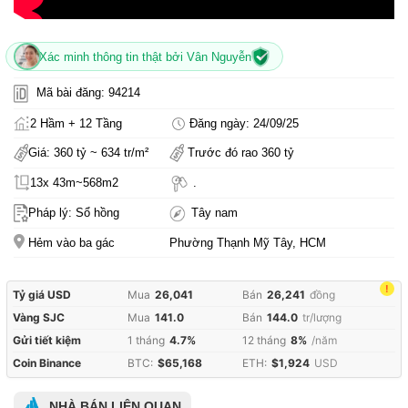
Xác minh thông tin thật bởi Vân Nguyễn
Mã bài đăng: 94214
2 Hầm + 12 Tầng
Đăng ngày: 24/09/25
Giá: 360 tỷ ~ 634 tr/m²
Trước đó rao 360 tỷ
13x 43m~568m2
.
Pháp lý: Sổ hồng
Tây nam
Hẻm vào ba gác
Phường Thạnh Mỹ Tây, HCM
!
Tỷ giá USD
Mua
26,041
Bán
26,241
đồng
Vàng SJC
Mua
141.0
Bán
144.0
tr/lượng
Gửi tiết kiệm
1 tháng
4.7%
12 tháng
8%
/năm
Coin Binance
BTC:
$65,168
ETH:
$1,924
USD
NHÀ BÁN LIÊN QUAN