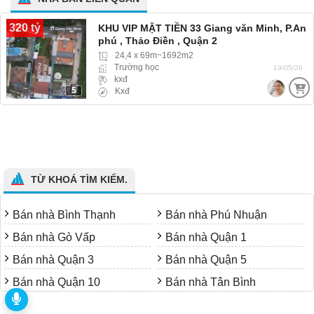
320 tỷ
KHU VIP MẶT TIỀN 33 Giang văn Minh, P.An
phú , Thảo Điền , Quận 2
24,4 x 69m~1692m2
Trường học
19/05/26
kxđ
5
Kxđ
TỪ KHOÁ TÌM KIẾM.
Bán nhà Bình Thạnh
Bán nhà Phú Nhuận
Bán nhà Gò Vấp
Bán nhà Quận 1
Bán nhà Quận 3
Bán nhà Quận 5
Bán nhà Quận 10
Bán nhà Tân Bình