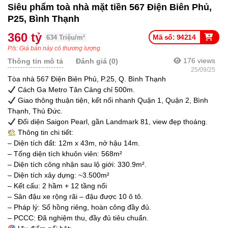
Siêu phẩm toà nhà mặt tiền 567 Điện Biên Phủ,
P25, Bình Thạnh
360 tỷ
Mã số: 94214
634 Triệu/m²
P/s: Giá bán này có thương lượng
176
views
Thông tin mô tả
Đánh giá (0)
25/09/25
Tòa nhà 567 Điện Biên Phủ, P.25, Q. Bình Thạnh
Cách Ga Metro Tân Cảng chỉ 500m.
Giao thông thuận tiện, kết nối nhanh Quận 1, Quận 2, Bình
Thạnh, Thủ Đức.
Đối diện Saigon Pearl, gần Landmark 81, view đẹp thoáng.
Thông tin chi tiết:
– Diện tích đất: 12m x 43m, nở hậu 14m.
– Tổng diện tích khuôn viên: 568m²
– Diện tích công nhận sau lộ giới: 330.9m².
– Diện tích xây dựng: ~3.500m²
– Kết cấu: 2 hầm + 12 tầng nổi
– Sân đậu xe rộng rãi – đậu được 10 ô tô.
– Pháp lý: Sổ hồng riêng, hoàn công đầy đủ.
– PCCC: Đã nghiệm thu, đầy đủ tiêu chuẩn.