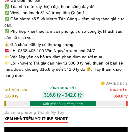
Ưu điểm nổi bật:
Tòa nhà mới xây, hiện đại, hoàn công đầy đủ.
View Landmark 81 và trung tâm Quận 1.
Gần Metro số 5 và Metro Tân Cảng – tiềm năng tăng giá cực
cao.
Phù hợp khai thác làm văn phòng, trụ sở công ty, khách sạn,
căn hộ dịch vụ,…
Giá chào: 360 tỷ có thương lượng
LH:
0338.405.100
Vân Nguyễn xem nhà 24/7...
Vân Nguyễn có hỗ trợ đàm phán dùm người mua.
Lời khuyên: Trả giá căn này từ 306.0 tỷ nếu thuận lợi bạn sẽ
mua được khoảng 316.8 tỷ đến 342.0 tỷ đó
, Hãy tham khảo
bảng dưới.
Đây là giá gì?
VÙNG MUA TỐT
GIÁ NÊN TRẢ
GIÁ CHÀO
316.8 tỷ - 342.0 tỷ
306.0 tỷ
360.0 tỷ
Môi giới hỗ trợ đàm phán
Bán nhà phường Thạnh Mỹ Tây
XEM NHÀ TRÊN YOUTUBE SHORT