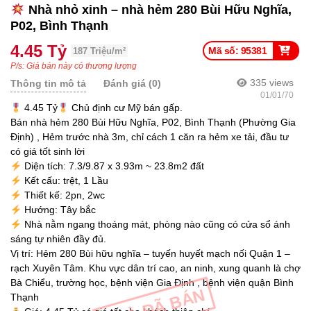
Nhà nhỏ xinh – nhà hẻm 280 Bùi Hữu Nghĩa,
P02, Bình Thạnh
4.45 Tỷ
Mã số: 95381
187 Triệu/m²
P/s: Giá bán này có thương lượng
335
views
Thông tin mô tả
Đánh giá (0)
01/01/70
4.45 Tỷ
Chủ định cư Mỹ bán gấp.
Bán nhà hẻm 280 Bùi Hữu Nghĩa, P02, Bình Thạnh (Phường Gia
Định) , Hẻm trước nhà 3m, chỉ cách 1 căn ra hẻm xe tải, đầu tư
có giá tốt sinh lời
Diện tích: 7.3/9.87 x 3.93m ~ 23.8m2 đất
Kết cấu: trệt, 1 Lầu
Thiết kế: 2pn, 2wc
Hướng: Tây bắc
Nhà nằm ngang thoáng mát, phòng nào cũng có cửa sổ ánh
sáng tự nhiên đầy đủ.
Vị trí: Hẻm 280 Bùi hữu nghĩa – tuyến huyết mạch nối Quận 1 –
rạch Xuyên Tâm. Khu vực dân trí cao, an ninh, xung quanh là chợ
Bà Chiểu, trường học, bệnh viện Gia Định , bệnh viện quận Bình
NHÀ ĐÃ BÁN
Thạnh