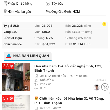
Pháp lý: Sổ hồng
Tây bắc
Hẻm vào ba gác
Phường Gia Định, HCM
!
Tỷ giá USD
Mua
26,028
Bán
26,228
đồng
Vàng SJC
Mua
139.2
Bán
142.2
tr/lượng
Gửi tiết kiệm
1 tháng
4.7%
12 tháng
8%
/năm
Coin Binance
BTC:
$64,922
ETH:
$1,914
USD
NHÀ BÁN LIÊN QUAN
3.8 tỷ
Bán nhà hẻm 124 Xô viết nghệ tĩnh, P21,
Bình Thạnh
3m x 12.1m nở hậu 3,75m ~ 40,1m2
Nhà cấp 4
06/08/26
2pn 2wc
3
Kxđ
5,7 tỷ
Chốt liền kẻo lỡ! Nhà hẻm 31 Vũ Tùng,
P01, Bình Thạnh
6x7.5m ~ 46m2