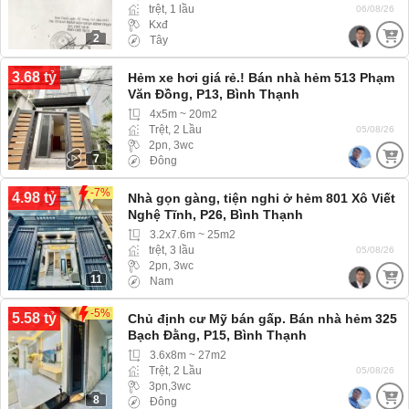
trệt, 1 lầu
06/08/26
Kxđ
2
Tây
3.68 tỷ
Hẻm xe hơi giá rẻ.! Bán nhà hẻm 513 Phạm
Văn Đồng, P13, Bình Thạnh
4x5m ~ 20m2
Trệt, 2 Lầu
05/08/26
2pn, 3wc
7
Đông
-7%
4.98 tỷ
Nhà gọn gàng, tiện nghi ở hẻm 801 Xô Viết
Nghệ Tĩnh, P26, Bình Thạnh
3.2x7.6m ~ 25m2
trệt, 3 lầu
05/08/26
2pn, 3wc
11
Nam
-5%
5.58 tỷ
Chủ định cư Mỹ bán gấp. Bán nhà hẻm 325
Bạch Đằng, P15, Bình Thạnh
3.6x8m ~ 27m2
Trệt, 2 Lầu
05/08/26
3pn,3wc
8
Đông