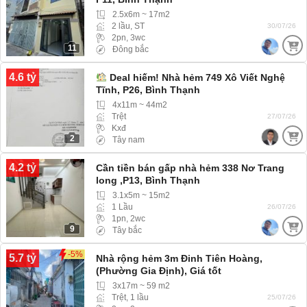
2.5x6m ~ 17m2
2 lầu, ST
30/07/26
2pn, 3wc
11
Đông bắc
4.6 tỷ
Deal hiếm! Nhà hẻm 749 Xô Viết Nghệ
Tĩnh, P26, Bình Thạnh
4x11m ~ 44m2
Trệt
27/07/26
Kxđ
2
Tây nam
4.2 tỷ
Cần tiền bán gấp nhà hẻm 338 Nơ Trang
long ,P13, Bình Thạnh
3.1x5m ~ 15m2
1 Lầu
26/07/26
1pn, 2wc
9
Tây bắc
-5%
5.7 tỷ
Nhà rộng hẻm 3m Đinh Tiên Hoàng,
(Phường Gia Định), Giá tốt
3x17m ~ 59 m2
Trệt, 1 lầu
25/07/26