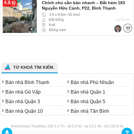
4.8 tỷ
Chính chủ cần bán nhanh – Đất hẻm 183
Nguyễn Hữu Cảnh, P22, Bình Thạnh
3.6 x 8.6m~35.4m2
Đất trống
21/07/26
Kxđ
4
Đông nam
TỪ KHOÁ TÌM KIẾM.
Bán nhà Bình Thạnh
Bán nhà Phú Nhuận
Bán nhà Gò Vấp
Bán nhà Quận 1
Bán nhà Quận 3
Bán nhà Quận 5
Bán nhà Quận 10
Bán nhà Tân Bình
Anonymous Tracking | (All:1,4 Tr) - (d:5,8 N) - (w:23,1 N) - (m:126,8 N)
?