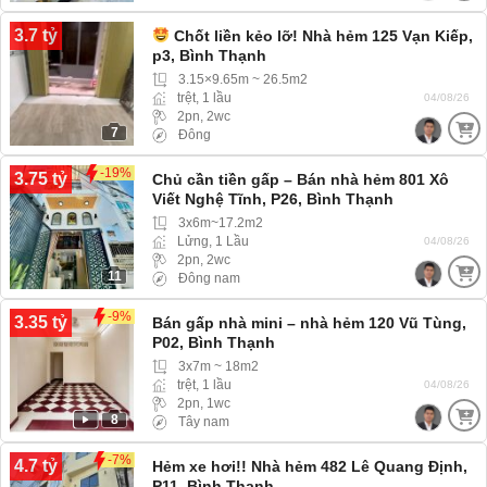
3.7 tỷ
Chốt liền kẻo lỡ! Nhà hẻm 125 Vạn Kiếp,
p3, Bình Thạnh
3.15×9.65m ~ 26.5m2
trệt, 1 lầu
04/08/26
2pn, 2wc
7
Đông
-19%
3.75 tỷ
Chủ cần tiền gấp – Bán nhà hẻm 801 Xô
Viết Nghệ Tĩnh, P26, Bình Thạnh
3x6m~17.2m2
Lửng, 1 Lầu
04/08/26
2pn, 2wc
11
Đông nam
-9%
3.35 tỷ
Bán gấp nhà mini – nhà hẻm 120 Vũ Tùng,
P02, Bình Thạnh
3x7m ~ 18m2
trệt, 1 lầu
04/08/26
2pn, 1wc
8
Tây nam
-7%
4.7 tỷ
Hẻm xe hơi!! Nhà hẻm 482 Lê Quang Định,
P11, Bình Thạnh