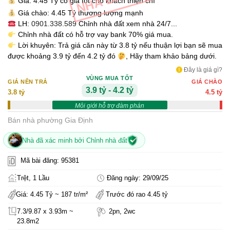
Giá: 4.45 Tỷ có giá tốt cho khách thiện chí
Giá chào: 4.45 Tỷ thương lượng mạnh
LH:
0901.338.589
Chỉnh nhà đất xem nhà 24/7...
Chỉnh nhà đất có hỗ trợ vay bank 70% giá mua.
Lời khuyên: Trả giá căn này từ 3.8 tỷ nếu thuận lợi bạn sẽ mua
được khoảng 3.9 tỷ đến 4.2 tỷ đó
, Hãy tham khảo bảng dưới.
Đây là giá gì?
VÙNG MUA TỐT
GIÁ NÊN TRẢ
GIÁ CHÀO
3.9 tỷ - 4.2 tỷ
3.8 tỷ
4.5 tỷ
Môi giới hỗ trợ đàm phán
Bán nhà phường Gia Định
Nhà đã xác minh bởi Chỉnh nhà đất
Mã bài đăng: 95381
Trệt, 1 Lầu
Đăng ngày: 29/09/25
Giá: 4.45 Tỷ ~ 187 tr/m²
Trước đó rao 4.45 tỷ
7.3/9.87 x 3.93m ~
2pn, 2wc
23.8m2