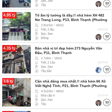
2pn, 2wc
5
Tây
4.95 tỷ
Tổ ấm lý tưởng là đây.!! nhà hẻm XH 482
Nơ Trang Long, P13, Bình Thạnh (Phường
Bình Lợi Trung) hẻm rộng xe hơi 4 chỗ vào
2.9x15m ~ 40m2
tới nhà
Trệt, 2 lầu
22/07/26
3pn, 3wc
7
Đông
4.35 tỷ
Bán nhà vị trí đẹp hẻm 273 Nguyễn Văn
Đậu, P11, Bình Thạnh
2.7x6m ~ 16m2
Trệt, 2 Lầu
22/07/26
2pn, 2wc
5
Tây bắc
3.6 tỷ
Căn nhà đáng mua nhất.!! nhà hẻm 66 Xô
Viết Nghệ Tĩnh, P21, Bình Thạnh (Phường
Thạnh Mỹ Tây) hẻm ba gác
4.5x10m ~ 48m2
Nhà cấp 4
21/07/26
2pn, 2wc
8
Tây