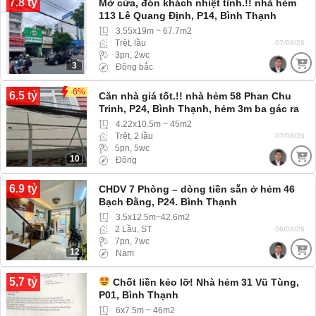
7.8 tỷ
Mở cửa, đón khách nhiệt tình.!! nhà hẻm
113 Lê Quang Định, P14, Bình Thạnh
(Phường Bình Thạnh) hẻm ba gác
3.55x19m ~ 67.7m2
Trệt, lầu
07/08/26
3pn, 2wc
3
Đông bắc
-6%
6.5 tỷ
Căn nhà giá tốt.!! nhà hẻm 58 Phan Chu
Trinh, P24, Bình Thạnh, hẻm 3m ba gác ra
vào thoải mái
4.22x10.5m ~ 45m2
Trệt, 2 lầu
07/08/26
5pn, 5wc
10
Đông
6.9 tỷ
CHDV 7 Phòng – dòng tiền sẵn ở hẻm 46
Bạch Đằng, P24. Bình Thạnh
3.5x12.5m~42.6m2
2 Lầu, ST
06/08/26
7pn, 7wc
12
Nam
5,7 tỷ
Chốt liền kẻo lỡ! Nhà hẻm 31 Vũ Tùng,
P01, Bình Thạnh
6x7.5m ~ 46m2