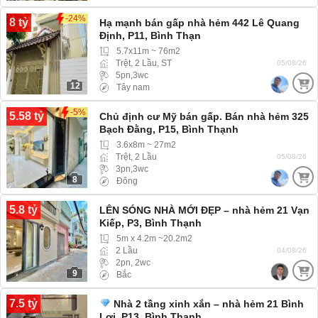
-24%
8 tỷ
Hạ mạnh bán gấp nhà hẻm 442 Lê Quang
Định, P11, Bình Thạn
5.7x11m ~ 76m2
Trệt, 2 Lầu, ST
05/08/26
5pn,3wc
12
Tây nam
-5%
5.58 tỷ
Chủ định cư Mỹ bán gấp. Bán nhà hẻm 325
Bạch Đằng, P15, Bình Thạnh
3.6x8m ~ 27m2
Trệt, 2 Lầu
05/08/26
3pn,3wc
8
Đông
5.8 tỷ
LÊN SÓNG NHÀ MỚI ĐẸP – nhà hẻm 21 Vạn
Kiếp, P3, Bình Thạnh
5m x 4.2m ~20.2m2
2 Lầu
04/08/26
2pn, 2wc
9
Bắc
7.5 tỷ
Nhà 2 tầng xinh xắn – nhà hẻm 21 Bình
Lợi, P13, Bình Thạnh