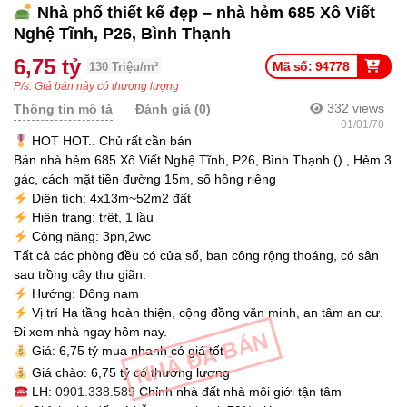
Nhà phố thiết kế đẹp – nhà hẻm 685 Xô Viết
Nghệ Tĩnh, P26, Bình Thạnh
6,75 tỷ
Mã số: 94778
130 Triệu/m²
P/s: Giá bán này có thương lượng
332
views
Thông tin mô tả
Đánh giá (0)
01/01/70
HOT HOT.. Chủ rất cần bán
Bán nhà hẻm 685 Xô Viết Nghệ Tĩnh, P26, Bình Thạnh () , Hẻm 3
gác, cách mặt tiền đường 15m, sổ hồng riêng
Diện tích: 4x13m~52m2 đất
Hiện trạng: trệt, 1 lầu
Công năng: 3pn,2wc
Tất cả các phòng đều có cửa sổ, ban công rộng thoáng, có sân
sau trồng cây thư giãn.
Hướng: Đông nam
Vị trí Hạ tầng hoàn thiện, cộng đồng văn minh, an tâm an cư.
Đi xem nhà ngay hôm nay.
NHÀ ĐÃ BÁN
Giá: 6,75 tỷ mua nhanh có giá tốt
Giá chào: 6,75 tỷ có thương lượng
LH:
0901.338.589
Chỉnh nhà đất nhà môi giới tận tâm