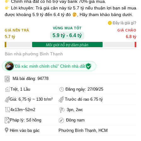
Chỉnh nhà đất có hỗ trợ vay bank 70% giá mua.
Lời khuyên: Trả giá căn này từ 5.7 tỷ nếu thuận lợi bạn sẽ mua
được khoảng 5.9 tỷ đến 6.4 tỷ đó
, Hãy tham khảo bảng dưới.
Đây là giá gì?
VÙNG MUA TỐT
GIÁ NÊN TRẢ
GIÁ CHÀO
5.9 tỷ - 6.4 tỷ
5.7 tỷ
6.8 tỷ
Môi giới hỗ trợ đàm phán
Bán nhà phường Bình Thạnh
"Đã xác minh chính chủ" Chỉnh nhà đất
Mã bài đăng: 94778
Trệt, 1 Lầu
Đăng ngày: 27/09/25
Giá: 6,75 tỷ ~ 130 tr/m²
Trước đó rao 6.75 tỷ
4x13m~52m2
3pn, 2wc
Pháp lý: Sổ hồng
Đông nam
Hẻm vào ba gác
Phường Bình Thạnh, HCM