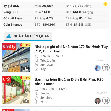
!
Tỷ giá USD
Mua
26,067
Bán
26,267
đồng
Vàng SJC
Mua
141.0
Bán
144.0
tr/lượng
Gửi tiết kiệm
1 tháng
4.7%
12 tháng
8%
/năm
Coin Binance
BTC:
$64,961
ETH:
$1,918
USD
NHÀ BÁN LIÊN QUAN
-11%
6.98 tỷ
Nhà đẹp giá tốt! Nhà hẻm 170 Bùi Đình Túy,
P12, Bình Thạnh
4.5x10m ~ 50m2
Trệt, 1 Lầu
08/08/26
3pn, 2wc
11
Tây
-21%
6 tỷ
Bán nhà hẻm thoáng Điện Biên Phủ, P25,
Bình Thạnh
5m x 12m ~ 51.6m2
Trệt lầu
08/08/26
2pn 2wc
4
Nam