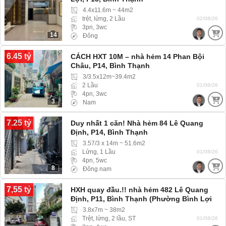
4.4x11.6m ~ 44m2
trệt, lửng, 2 Lầu
02/08/26
3pn, 3wc
14
Đông
6.45 tỷ
CÁCH HXT 10M – nhà hẻm 14 Phan Bội
Châu, P14, Bình Thạnh
3/3.5x12m~39.4m2
2 Lầu
01/08/26
4pn, 3wc
3
Nam
7.25 tỷ
Duy nhất 1 căn! Nhà hẻm 84 Lê Quang
Định, P14, Bình Thạnh
3.57/3 x 14m ~ 51.6m2
Lửng, 1 Lầu
01/08/26
4pn, 5wc
8
Đông nam
7,55 tỷ
HXH quay đầu.!! nhà hẻm 482 Lê Quang
Định, P11, Bình Thạnh (Phường Bình Lợi
Trung) hẻm Xe hơi, Xe tải ra vào thoải mái
3.8x7m ~ 38m2
Trệt, lửng, 2 lầu, ST
01/08/26