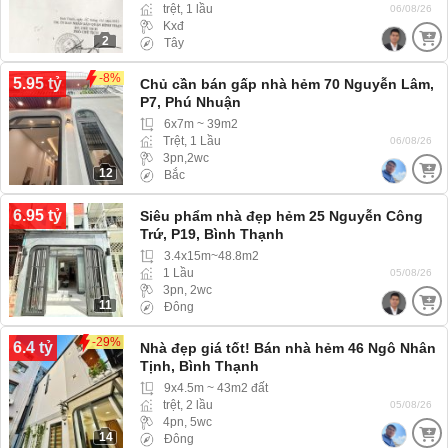
trệt, 1 lầu
06/08/26
Kxđ
2
Tây
-8%
5.95 tỷ
Chủ cần bán gấp nhà hẻm 70 Nguyễn Lâm,
P7, Phú Nhuận
6x7m ~ 39m2
Trệt, 1 Lầu
06/08/26
3pn,2wc
12
Bắc
6.95 tỷ
Siêu phẩm nhà đẹp hẻm 25 Nguyễn Công
Trứ, P19, Bình Thạnh
3.4x15m~48.8m2
1 Lầu
05/08/26
3pn, 2wc
11
Đông
-29%
6.4 tỷ
Nhà đẹp giá tốt! Bán nhà hẻm 46 Ngô Nhân
Tịnh, Bình Thạnh
9x4.5m ~ 43m2 đất
trệt, 2 lầu
05/08/26
4pn, 5wc
14
Đông