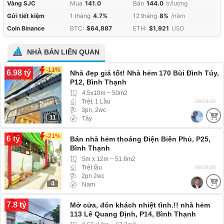
Vàng SJC
Mua
141.0
Bán
144.0
tr/lượng
Gửi tiết kiệm
1 tháng
4.7%
12 tháng
8%
/năm
Coin Binance
BTC:
$64,887
ETH:
$1,921
USD
NHÀ BÁN LIÊN QUAN
-11%
6.98 tỷ
Nhà đẹp giá tốt! Nhà hẻm 170 Bùi Đình Túy,
P12, Bình Thạnh
4.5x10m ~ 50m2
Trệt, 1 Lầu
08/08/26
3pn, 2wc
11
Tây
-21%
6 tỷ
Bán nhà hẻm thoáng Điện Biên Phủ, P25,
Bình Thạnh
5m x 12m ~ 51.6m2
Trệt lầu
08/08/26
2pn 2wc
4
Nam
7.8 tỷ
Mở cửa, đón khách nhiệt tình.!! nhà hẻm
113 Lê Quang Định, P14, Bình Thạnh
(Phường Bình Thạnh) hẻm ba gác