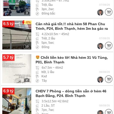
3.55x19m ~ 67.7m2
Trệt, lầu
07/08/26
3pn, 2wc
3
Đông bắc
-6%
6.5 tỷ
Căn nhà giá tốt.!! nhà hẻm 58 Phan Chu
Trinh, P24, Bình Thạnh, hẻm 3m ba gác ra
vào thoải mái
4.22x10.5m ~ 45m2
Trệt, 2 lầu
07/08/26
5pn, 5wc
10
Đông
5,7 tỷ
Chốt liền kẻo lỡ! Nhà hẻm 31 Vũ Tùng,
P01, Bình Thạnh
6x7.5m ~ 46m2
trệt, 1 lầu
06/08/26
Kxđ
2
Tây
6.9 tỷ
CHDV 7 Phòng – dòng tiền sẵn ở hẻm 46
Bạch Đằng, P24. Bình Thạnh
3.5x12.5m~42.6m2
2 Lầu, ST
06/08/26
7pn, 7wc
12