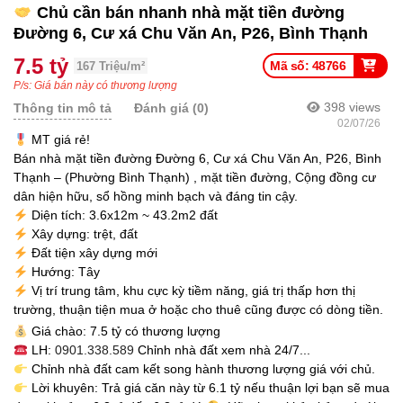
Chủ cần bán nhanh nhà mặt tiền đường
Đường 6, Cư xá Chu Văn An, P26, Bình Thạnh
7.5 tỷ
Mã số: 48766
167 Triệu/m²
P/s: Giá bán này có thương lượng
398
views
Thông tin mô tả
Đánh giá (0)
02/07/26
MT giá rẻ!
Bán nhà mặt tiền đường Đường 6, Cư xá Chu Văn An, P26, Bình
Thạnh – (Phường Bình Thạnh) , mặt tiền đường, Cộng đồng cư
dân hiện hữu, sổ hồng minh bạch và đáng tin cậy.
Diện tích: 3.6x12m ~ 43.2m2 đất
Xây dựng: trệt, đất
Đất tiện xây dựng mới
Hướng: Tây
Vị trí trung tâm, khu cực kỳ tiềm năng, giá trị thấp hơn thị
trường, thuận tiện mua ở hoặc cho thuê cũng được có dòng tiền.
Giá chào: 7.5 tỷ có thương lượng
LH:
0901.338.589
Chỉnh nhà đất xem nhà 24/7...
Chỉnh nhà đất cam kết song hành thương lượng giá với chủ.
Lời khuyên: Trả giá căn này từ 6.1 tỷ nếu thuận lợi bạn sẽ mua