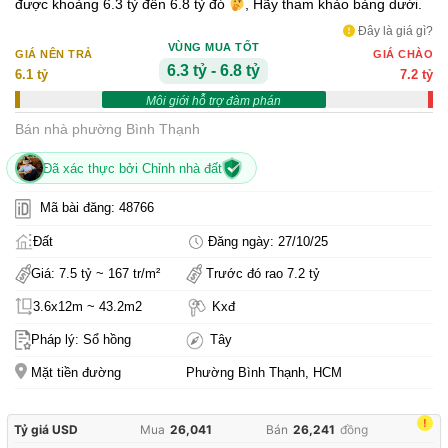
được khoảng 6.3 tỷ đến 6.8 tỷ đó
, Hãy tham khảo bảng dưới.
Đây là giá gì?
VÙNG MUA TỐT
GIÁ NÊN TRẢ
GIÁ CHÀO
6.3 tỷ - 6.8 tỷ
6.1 tỷ
7.2 tỷ
Môi giới hỗ trợ đàm phán
Bán nhà phường Bình Thạnh
Đã xác thực bởi Chỉnh nhà đất
Mã bài đăng: 48766
Đất
Đăng ngày: 27/10/25
Giá: 7.5 tỷ ~ 167 tr/m²
Trước đó rao 7.2 tỷ
3.6x12m ~ 43.2m2
Kxđ
Pháp lý: Sổ hồng
Tây
Mặt tiền đường
Phường Bình Thạnh, HCM
!
Tỷ giá USD
Mua
26,041
Bán
26,241
đồng