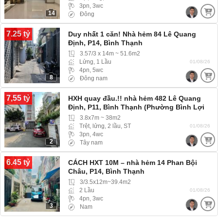
3pn, 3wc
14
Đông
7.25 tỷ
Duy nhất 1 căn! Nhà hẻm 84 Lê Quang
Định, P14, Bình Thạnh
3.57/3 x 14m ~ 51.6m2
Lửng, 1 Lầu
01/08/26
4pn, 5wc
8
Đông nam
7,55 tỷ
HXH quay đầu.!! nhà hẻm 482 Lê Quang
Định, P11, Bình Thạnh (Phường Bình Lợi
Trung) hẻm Xe hơi, Xe tải ra vào thoải mái
3.8x7m ~ 38m2
Trệt, lửng, 2 lầu, ST
01/08/26
3pn, 4wc
2
Tây nam
6.45 tỷ
CÁCH HXT 10M – nhà hẻm 14 Phan Bội
Châu, P14, Bình Thạnh
3/3.5x12m~39.4m2
2 Lầu
01/08/26
4pn, 3wc
3
Nam