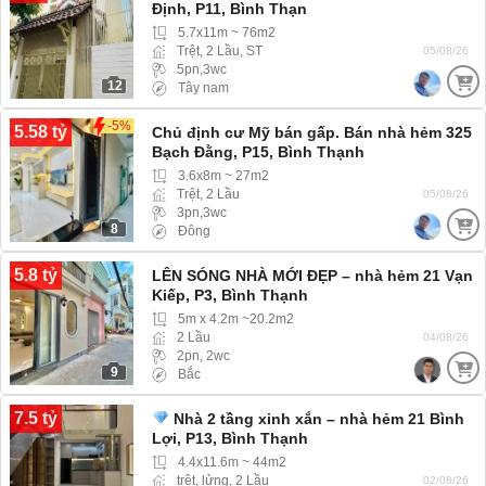
Định, P11, Bình Thạn
5.7x11m ~ 76m2
Trệt, 2 Lầu, ST
05/08/26
5pn,3wc
12
Tây nam
-5%
5.58 tỷ
Chủ định cư Mỹ bán gấp. Bán nhà hẻm 325
Bạch Đằng, P15, Bình Thạnh
3.6x8m ~ 27m2
Trệt, 2 Lầu
05/08/26
3pn,3wc
8
Đông
5.8 tỷ
LÊN SÓNG NHÀ MỚI ĐẸP – nhà hẻm 21 Vạn
Kiếp, P3, Bình Thạnh
5m x 4.2m ~20.2m2
2 Lầu
04/08/26
2pn, 2wc
9
Bắc
7.5 tỷ
Nhà 2 tầng xinh xắn – nhà hẻm 21 Bình
Lợi, P13, Bình Thạnh
4.4x11.6m ~ 44m2
trệt, lửng, 2 Lầu
02/08/26