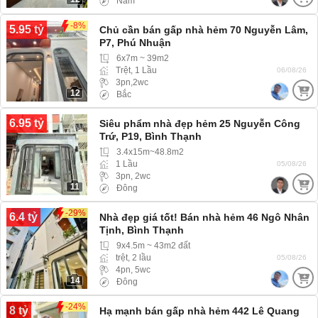
Nam
-8%
5.95 tỷ
Chủ cần bán gấp nhà hẻm 70 Nguyễn Lâm,
P7, Phú Nhuận
6x7m ~ 39m2
Trệt, 1 Lầu
06/08/26
3pn,2wc
12
Bắc
6.95 tỷ
Siêu phẩm nhà đẹp hẻm 25 Nguyễn Công
Trứ, P19, Bình Thạnh
3.4x15m~48.8m2
1 Lầu
05/08/26
3pn, 2wc
11
Đông
-29%
6.4 tỷ
Nhà đẹp giá tốt! Bán nhà hẻm 46 Ngô Nhân
Tịnh, Bình Thạnh
9x4.5m ~ 43m2 đất
trệt, 2 lầu
05/08/26
4pn, 5wc
14
Đông
-24%
8 tỷ
Hạ mạnh bán gấp nhà hẻm 442 Lê Quang