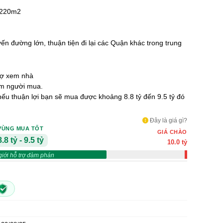
g 220m2
yến đường lớn, thuận tiện đi lại các Quận khác trong trung
rợ xem nhà
ùm người mua.
 nếu thuận lợi bạn sẽ mua được khoảng 8.8 tỷ đến 9.5 tỷ đó
Đây là giá gì?
VÙNG MUA TỐT
GIÁ CHÀO
8.8 tỷ - 9.5 tỷ
10.0 tỷ
giới hỗ trợ đàm phán