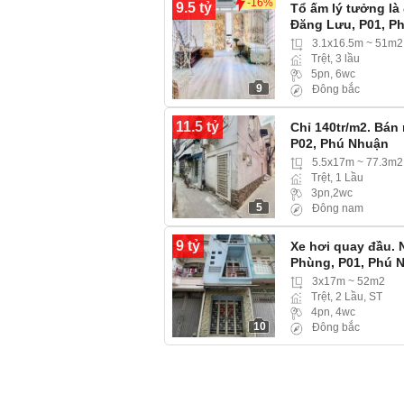
-16%
9.5 tỷ
Tổ ấm lý tưởng là
Đăng Lưu, P01, P
hẻm 3m ba gác ra 
3.1x16.5m ~ 51m2
Trệt, 3 lầu
5pn, 6wc
9
Đông bắc
11.5 tỷ
Chỉ 140tr/m2. Bán
P02, Phú Nhuận
5.5x17m ~ 77.3m2
Trệt, 1 Lầu
3pn,2wc
5
Đông nam
9 tỷ
Xe hơi quay đầu. 
Phùng, P01, Phú 
3x17m ~ 52m2
Trệt, 2 Lầu, ST
4pn, 4wc
10
Đông bắc