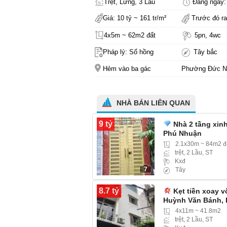
Trệt, Lửng, 3 Lầu
Đăng ngày: 
Giá: 10 tỷ ~ 161 tr/m²
Trước đó ra
4x5m ~ 62m2 đất
5pn, 4wc
Pháp lý: Sổ hồng
Tây bắc
Hẻm vào ba gác
Phường Đức N
NHÀ BÁN LIÊN QUAN
9 tỷ
Nhà 2 tầng xin
Phú Nhuận
2.1x30m ~ 84m2 đ
trệt, 2 Lầu, ST
Kxđ
7
Tây
8.7 tỷ
Kẹt tiền xoay 
Huỳnh Văn Bánh, 
4x11m ~ 41.8m2
trệt, 2 Lầu, ST