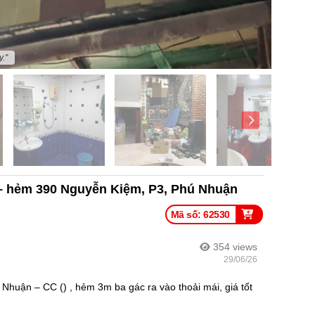
."
 – hẻm 390 Nguyễn Kiệm, P3, Phú Nhuận
Mã số: 62530
354
views
29/06/26
huận – CC () , hẻm 3m ba gác ra vào thoải mái, giá tốt