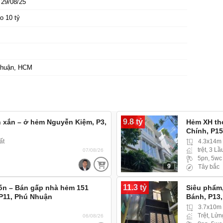
29/08/25
o 10 tỷ
huận, HCM
9.8 tỷ
h xắn – ở hẻm Nguyễn Kiệm, P3,
Hẻm XH th
Chính, P1
ất
4.3x14m
trệt, 3 Lầ
07/08/26
5pn, 5wc
9
Tây bắc
11.3 tỷ
vốn – Bán gấp nhà hẻm 151
Siêu phẩm,
P11, Phú Nhuận
Bánh, P13
3.7x10m
Trệt, Lửn
06/08/26