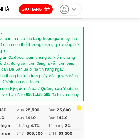
NHÀ
GIỎ HÀNG
:
rao bán trên có thể
tăng hoặc giảm
tuỳ thời
Đa phần có thể thương lượng giá xuống 5%
iá trị.
g tin đã được team chúng tôi kiểm chứng
ế. Bất động sản còn đăng là vẫn còn bán.
căn Đã Bán đã bị hạ tin hàng ngày.
 bộ thông tin trên trang này độc quyền đăng
i Chỉnh nhà đất Team.
 muốn
Ký gửi
nhà bán/
Quảng cáo
Youtube,
. Kết bạn Zalo
0901.338.589
để tư vấn ngay.
!
 USD
Mua
25,500
Bán
25,800
JC
Mua
141.0
Bán
144.0
t kiệm
1 tháng
4.7%
12 tháng
8%
inance
BTC:
$68,500
ETH:
$3,500