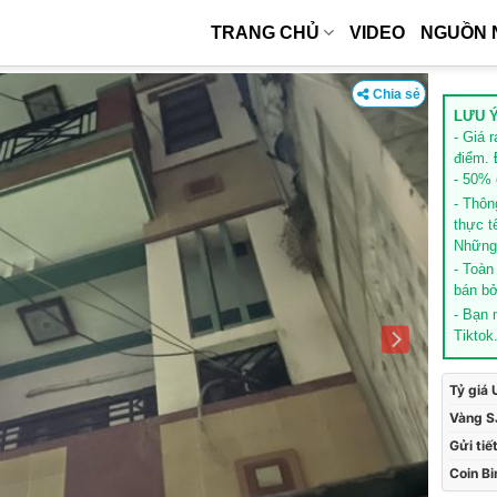
TRANG CHỦ
VIDEO
NGUỒN 
Chia sẻ
LƯU Ý
- Giá 
điểm. 
- 50% g
- Thôn
thực t
Những 
- Toàn
bán bở
- Bạn
Tiktok
Tỷ giá
Vàng S
Gửi tiế
Coin B