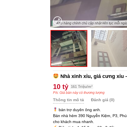
"Kho hàng chính chủ cập nhật liên tục mỗi ngày
Nhà xinh xỉu, giá cưng xỉu
10 tỷ
161 Triệu/m²
P/s: Giá bán này có thương lượng
Thông tin mô tả
Đánh giá (0)
bán trợ duyên ông anh.
Bán nhà hẻm 390 Nguyễn Kiệm, P3, Phú N
cho khách mua nhanh.