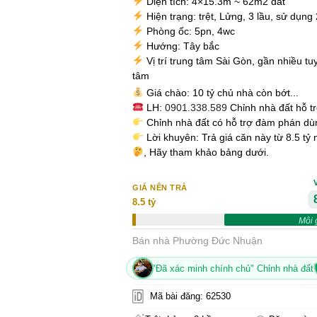
Diện tích: 4×15.3m ~ 62m2 đất
Hiện trạng: trệt, Lửng, 3 lầu, sử dụn
Phòng ốc: 5pn, 4wc
Hướng: Tây bắc
Vị trí trung tâm Sài Gòn, gần nhiều tu
tâm
Giá chào: 10 tỷ chủ nhà còn bớt...
LH:
0901.338.589
Chỉnh nhà đất hỗ t
Chỉnh nhà đất có hỗ trợ đàm phán d
Lời khuyên: Trả giá căn này từ 8.5 tỷ
, Hãy tham khảo bảng dưới.
GIÁ NÊN TRẢ
8.5 tỷ
Môi 
Bán nhà Phường Đức Nhuận
"Đã xác minh chính chủ" Chỉnh nhà đất
Mã bài đăng: 62530