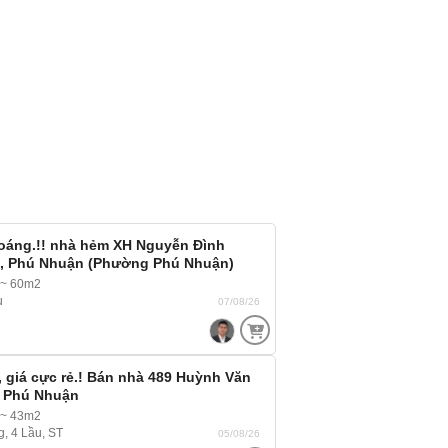
oáng.!! nhà hẻm XH Nguyễn Đình
5, Phú Nhuận (Phường Phú Nhuận)
 ~ 60m2
u
07/08/26
 giá cực rẻ.! Bán nhà 489 Huỳnh Văn
, Phú Nhuận
 ~ 43m2
g, 4 Lầu, ST
05/08/26