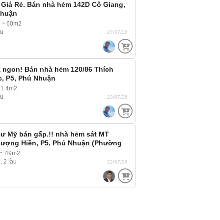
 Giá Rẻ. Bán nhà hẻm 142D Cô Giang,
Nhuận
m ~ 60m2
ầu
27/07/26
à ngon! Bán nhà hẻm 120/86 Thích
, P5, Phú Nhuận
1.4m2
ầu
23/07/26
ư Mỹ bán gấp.!! nhà hẻm sát MT
ượng Hiền, P5, Phú Nhuận (Phường
 hẻm 3m ba gác ra vào thoải mái
 ~ 49m2
, 2 lầu
22/07/26