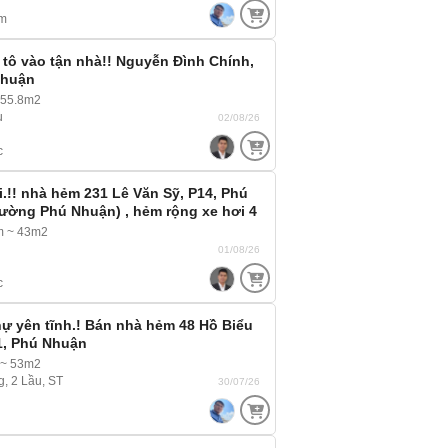
m
tô vào tận nhà!! Nguyễn Đình Chính,
Nhuận
 55.8m2
u
02/08/26
c
.!! nhà hẻm 231 Lê Văn Sỹ, P14, Phú
ường Phú Nhuận) , hẻm rộng xe hơi 4
i nhà
m ~ 43m2
01/08/26
c
hự yên tĩnh.! Bán nhà hẻm 48 Hồ Biểu
1, Phú Nhuận
 ~ 53m2
g, 2 Lầu, ST
30/07/26