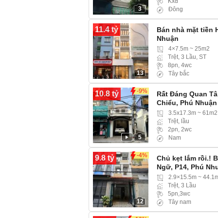
Kxđ
3
Đông
11.4 tỷ
Bán nhà mặt tiền 
Nhuận
4×7.5m ~ 25m2
Trệt, 3 Lầu, ST
8pn, 4wc
13
Tây bắc
-9%
10.8 tỷ
Rất Đáng Quan Tâ
Chiểu, Phú Nhuận
3.5x17.3m ~ 61m2
Trệt, lầu
2pn, 2wc
5
Nam
-4%
9.8 tỷ
Chủ kẹt lắm rồi.!
Ngữ, P14, Phú Nh
2.9×15.5m ~ 44.1
Trệt, 3 Lầu
5pn,3wc
12
Tây nam