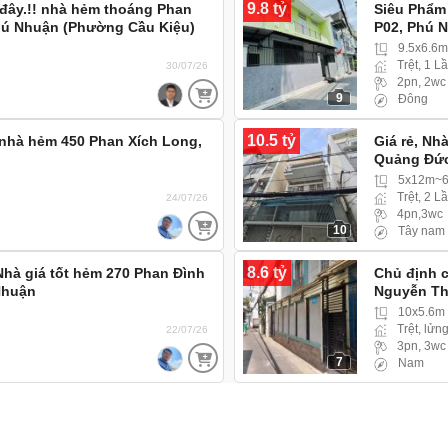
9.8 tỷ
 đây.!! nhà hẻm thoáng Phan
Siêu Phẩm
hú Nhuận (Phường Cầu Kiệu)
P02, Phú 
vào thoải mái
9.5x6.6
Trệt, 1 L
30/07/26
2pn, 2wc
9
Đông
10.5 tỷ
 nhà hẻm 450 Phan Xích Long,
Giá rẻ, Nh
Quảng Đức
5x12m~6
Trệt, 2 L
24/07/26
4pn,3wc
10
Tây nam
8.6 tỷ
Nhà giá tốt hẻm 270 Phan Đình
Chủ định c
Nhuận
Nguyễn Th
Đức Nhuận)
10x5.6m
Trệt, lửng
22/07/26
3pn, 3wc
7
Nam