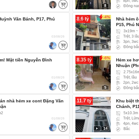
8pn, 5wc
8
Đông na
-4%
8.6 tỷ
Huỳnh Văn Bánh, P17, Phú
Nhà hẻm ô 
P15, Phú 
3x19m ~
Trệt, 3 lầ
03/08/26
3pn, 3wc
5
Đông bắ
-6%
8.35 tỷ
m! Mặt tiền Nguyễn Đình
Hẻm xe hơi
Nhuận (Ph
chỗ vào tớ
2.75x16
Trệt, lầu
01/08/26
2pn, 2wc
5
Đông bắ
11.7 tỷ
 Bán nhà hẻm xe cont Đặng Văn
Khu biệt t
uận
Chánh, P1
m2
5x10.3m
Trệt, Lửn
01/08/26
4pn, 4wc
14
Bắc