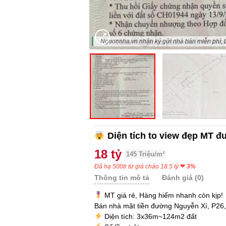
"Nguonnha.vn nhận ký gửi nhà bán miễn phí,
Diện tích to view đẹp MT đ
18 tỷ
145 Triệu/m²
Đã hạ 500tr từ giá chào 18.5 tỷ
3%
Thông tin mô tả
Đánh giá (0)
MT giá rẻ, Hàng hiếm nhanh còn kịp!
Bán nhà mặt tiền đường Nguyễn Xí, P26, 
Diện tích: 3x36m~124m2 đất