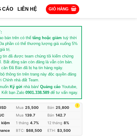
 CÁO
LIÊN HỆ
GIỎ HÀNG
:
rao bán trên có thể
tăng hoặc giảm
tuỳ thời
Đa phần có thể thương lượng giá xuống 5%
iá trị.
g tin đã được team chúng tôi kiểm chứng
ế. Bất động sản còn đăng là vẫn còn bán.
căn Đã Bán đã bị hạ tin hàng ngày.
 bộ thông tin trên trang này độc quyền đăng
i Chỉnh nhà đất Team.
 muốn
Ký gửi
nhà bán/
Quảng cáo
Youtube,
. Kết bạn Zalo
0901.338.589
để tư vấn ngay.
!
 USD
Mua
25,500
Bán
25,800
JC
Mua
139.7
Bán
142.7
t kiệm
1 tháng
4.7%
12 tháng
8%
inance
BTC:
$68,500
ETH:
$3,500