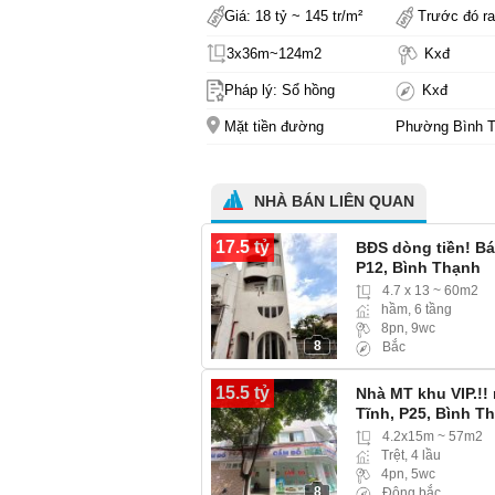
Giá: 18 tỷ ~ 145 tr/m²
Trước đó ra
3x36m~124m2
Kxđ
Pháp lý: Sổ hồng
Kxđ
Mặt tiền đường
Phường Bình 
NHÀ BÁN LIÊN QUAN
17.5 tỷ
BĐS dòng tiền! B
P12, Bình Thạnh
4.7 x 13 ~ 60m2
hầm, 6 tầng
8pn, 9wc
8
Bắc
15.5 tỷ
Nhà MT khu VIP.!!
Tĩnh, P25, Bình Th
4.2x15m ~ 57m2
Trệt, 4 lầu
4pn, 5wc
8
Đông bắc