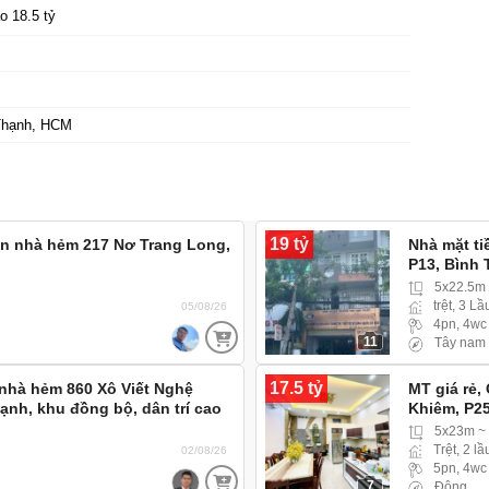
o 18.5 tỷ
Thạnh, HCM
19 tỷ
án nhà hẻm 217 Nơ Trang Long,
Nhà mặt t
P13, Bình
5x22.5m 
trệt, 3 Lầ
05/08/26
4pn, 4wc
11
Tây nam
17.5 tỷ
 nhà hẻm 860 Xô Viết Nghệ
MT giá rẻ,
ạnh, khu đồng bộ, dân trí cao
Khiêm, P2
mặt tiền 
5x23m ~
Trệt, 2 lầ
02/08/26
5pn, 4wc
7
Đông