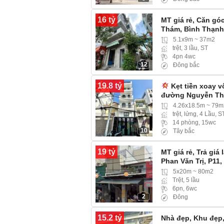
16 tỷ
MT giá rẻ, Căn gó
Thám, Bình Thạnh
5.1x9m ~ 37m2
trệt, 3 lầu, ST
4pn 4wc
12
Đông bắc
19.8 tỷ
Kẹt tiền xoay v
đường Nguyễn Thư
4.26x18.5m ~ 79m
trệt, lửng, 4 Lầu, S
14 phòng, 15wc
10
Tây bắc
19 tỷ
MT giá rẻ, Trả giá
Phan Văn Trị, P11
Cộng đồng cư dân
5x20m ~ 80m2
Trệt, 5 lầu
6pn, 6wc
2
Đông
15.2 tỷ
Nhà đẹp, Khu đẹp,