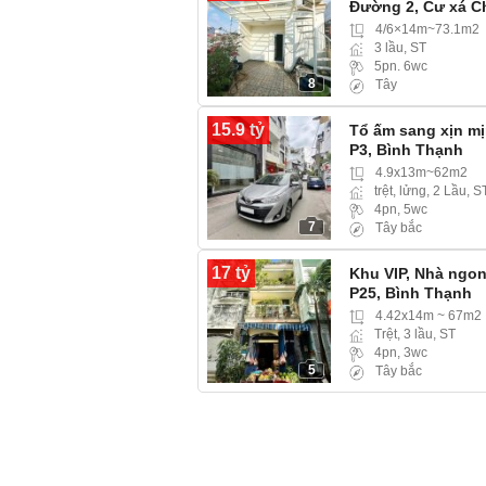
Đường 2, Cư xá C
4/6×14m~73.1m2
3 lầu, ST
5pn. 6wc
8
Tây
15.9 tỷ
Tổ ấm sang xịn mị
P3, Bình Thạnh
4.9x13m~62m2
trệt, lửng, 2 Lầu, S
4pn, 5wc
7
Tây bắc
17 tỷ
Khu VIP, Nhà ngon
P25, Bình Thạnh
4.42x14m ~ 67m2
Trệt, 3 lầu, ST
4pn, 3wc
5
Tây bắc