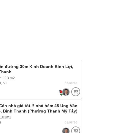
iền đường 30m Kinh Doanh Bình Lợi,
 Thạnh
~ 113 m2
u, ST
03/08/26
 Căn nhà giá tốt.!! nhà hẻm 48 Ung Văn
5, Bình Thạnh (Phường Thạnh Mỹ Tây)
đường
 103m2
u
01/08/26