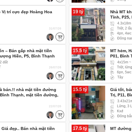
19 tỷ
c Vị trí cực đẹp Hoàng Hoa
Nhà MT khu
Tĩnh, P25
khu đồng 
4.3x18m
Trệt, 2 lầ
31/07/26
4pn, 4wc
5
Đông na
15.5 tỷ
ốn – Bán gấp nhà mặt tiền
MT hẻm, Hà
ợng Hiền, P5, Bình Thạnh
P01, Bình
2 đất
4x15m ~
T
Trệt, lửng
26/07/26
6pn, 5wc
8
Tây
15.5 tỷ
 là bán.!! nhà mặt tiền đường
Giá tốt, b
, Bình Thạnh, mặt tiền đường,
Trị, P11, B
 hiện hữu
3.43x21
Lửng, 3 
22/07/26
Kxđ
9
Đông bắ
17.5 tỷ
 Giá đẹp.. Bán nhà mặt tiền
MT đường g