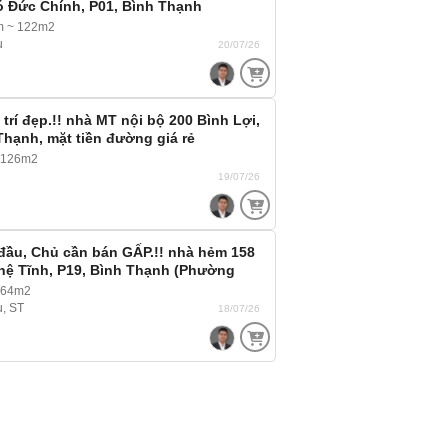
 Đức Chính, P01, Bình Thạnh
a Định) mặt tiền đường giá rẻ
m ~ 122m2
u
20/07/26
 trí đẹp.!! nhà MT nội bộ 200 Bình Lợi,
Thạnh, mặt tiền đường giá rẻ
 126m2
19/07/26
đầu, Chủ cần bán GẤP.!! nhà hẻm 158
hệ Tĩnh, P19, Bình Thạnh (Phường
ây) , hẻm Xe hơi, Xe tải ra vào thoải
 64m2
u, ST
18/07/26