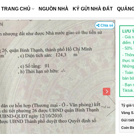
TRANG CHỦ
NGUỒN NHÀ
KÝ GỬI NHÀ ĐẤT
QUẢNG
Chia sẻ
LƯU Ý
- Giá 
điểm. 
- 50% g
- Thôn
thực t
Những 
- Toàn
bán bở
- Bạn
Tiktok
Tỷ giá
Vàng S
Gửi tiế
Coin B