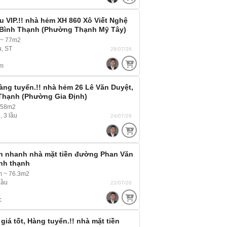
 VIP.!! nhà hẻm XH 860 Xô Viết Nghệ
, Bình Thạnh (Phường Thạnh Mỹ Tây)
bộ
 ~ 77m2
u, ST
28/07/26
m
ng tuyển.!! nhà hẻm 26 Lê Văn Duyệt,
 Thạnh (Phường Gia Định)
 58m2
, 3 lầu
24/07/26
án nhanh nhà mặt tiền đường Phan Văn
ình thạnh
m ~ 76.3m2
Lầu
22/07/26
c
iá tốt, Hàng tuyển.!! nhà mặt tiền