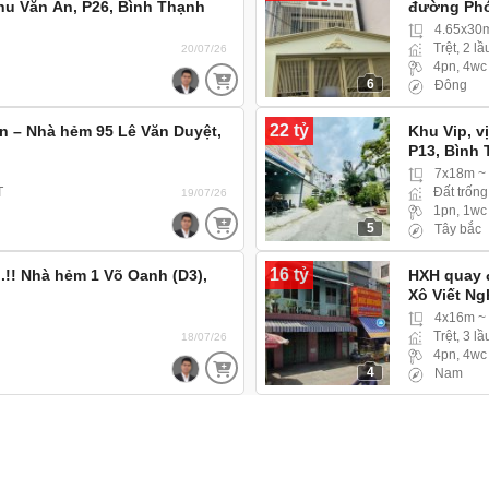
hu Văn An, P26, Bình Thạnh
đường Phó
(Phường Gi
4.65x30
Trệt, 2 lầ
20/07/26
4pn, 4wc
6
Đông
22 tỷ
n – Nhà hẻm 95 Lê Văn Duyệt,
Khu Vip, vị
P13, Bình 
7x18m ~
T
Đất trống
19/07/26
1pn, 1wc
5
Tây bắc
16 tỷ
.!! Nhà hẻm 1 Võ Oanh (D3),
HXH quay 
Xô Viết Ng
Thạnh Mỹ T
4x16m ~
mái
Trệt, 3 lầ
18/07/26
4pn, 4wc
4
Nam