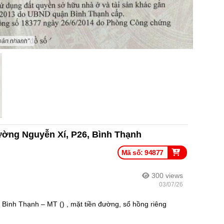
 bán nhanh"
ường Nguyễn Xí, P26, Bình Thạnh
Mã số: 94877
300
views
03/07/26
Bình Thạnh – MT () , mặt tiền đường, sổ hồng riêng