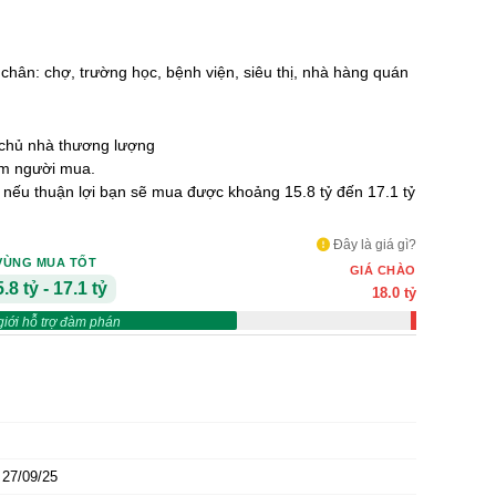
c chân: chợ, trường học, bệnh viện, siêu thị, nhà hàng quán
chủ nhà thương lượng
ùm người mua.
ỷ nếu thuận lợi bạn sẽ mua được khoảng 15.8 tỷ đến 17.1 tỷ
Đây là giá gì?
VÙNG MUA TỐT
GIÁ CHÀO
.8 tỷ - 17.1 tỷ
18.0 tỷ
giới hỗ trợ đàm phán
27/09/25