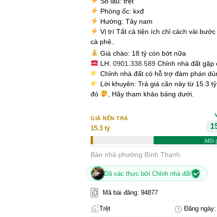
Số lầu: trệt
Phòng ốc: kxđ
Hướng: Tây nam
Vị trí Tất cả tiện ích chỉ cách vài bướ
cà phê..
Giá chào: 18 tỷ còn bớt nữa
LH:
0901.338.589
Chỉnh nhà đất gặp 
Chỉnh nhà đất có hỗ trợ đàm phán d
Lời khuyên: Trả giá căn này từ 15.3 t
đó
, Hãy tham khảo bảng dưới.
GIÁ NÊN TRẢ
15
15.3 tỷ
Môi 
Bán nhà phường Bình Thạnh
Đã xác thực bởi Chỉnh nhà đất
Mã bài đăng: 94877
Trệt
Đăng ngày: 