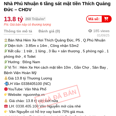
Nhà Phú Nhuận 6 tầng sát mặt tiền Thích Quảng
Đức – CHDV
13.8 tỷ
Mã số:
260 Triệu/m²
P/s: Giá bán này có thương lượng
185
views
Thông tin mô tả
Đánh giá (0)
01/09/25
Bán Nhà Hẻm Xe Hơi Thích Quảng Đức, P5 , Q.Phú Nhuận
Diện tích : 3.85m x 14m , Công nhận 53m2
Kết cấu : 1 trệt , 1 lửng , 3 lầu + sân thượng , 5 phòng ngủ , 1
phòng thờ , 4 Toilet
Hướng : Đông Nam
Vị Trí : Hẻm Xe Hơi cách mặt tiền 10m , Gần Chợ , Sân Bay ,
Bệnh Viện Hoàn Mỹ
Giá 13.8 tỷ Thương Lượng
LH Vân 0338405100 (NC)
YouTube: Vân Nhà Phố
NHÀ ĐÃ BÁN
Website: nguonnha.vn
Giá chào: 13.8 tỷ còn bớt nữa
LH:
0338.405.100
Vân Nguyễn mở cửa nhé
Vân Nguyễn có hỗ trợ vay bank 70% giá mua.