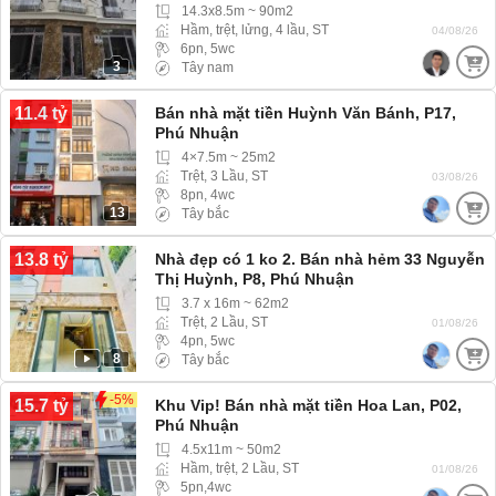
14.3x8.5m ~ 90m2
Hầm, trệt, lửng, 4 lầu, ST
04/08/26
6pn, 5wc
3
Tây nam
11.4 tỷ
Bán nhà mặt tiền Huỳnh Văn Bánh, P17,
Phú Nhuận
4×7.5m ~ 25m2
Trệt, 3 Lầu, ST
03/08/26
8pn, 4wc
13
Tây bắc
13.8 tỷ
Nhà đẹp có 1 ko 2. Bán nhà hẻm 33 Nguyễn
Thị Huỳnh, P8, Phú Nhuận
3.7 x 16m ~ 62m2
Trệt, 2 Lầu, ST
01/08/26
4pn, 5wc
8
Tây bắc
-5%
15.7 tỷ
Khu Vip! Bán nhà mặt tiền Hoa Lan, P02,
Phú Nhuận
4.5x11m ~ 50m2
Hầm, trệt, 2 Lầu, ST
01/08/26
5pn,4wc