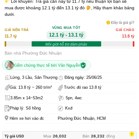
Lời khuyên: Trả giá căn này từ 11.7 tỷ nếu thuận lợi bạn sẽ
mua được khoảng 12.1 tỷ đến 13.1 tỷ đó
, Hãy tham khảo bảng
dưới.
Đây là giá gì?
VÙNG MUA TỐT
GIÁ NÊN TRẢ
GIÁ CHÀO
12.1 tỷ - 13.1 tỷ
11.7 tỷ
13.8 tỷ
Môi giới hỗ trợ đàm phán
Bán nhà Phường Đức Nhuận
Kiểm chứng thực tế bởi Vân Nguyễn
Lửng, 3 Lầu, Sân Thượng
Đăng ngày: 25/06/25
Giá: 13.8 tỷ ~ 260 tr/m²
Trước đó rao 13.8 tỷ
3.85m x 14~53m2
5pn, 4wc
Pháp lý: Sổ hồng
Kxđ
Hẻm xe hơi vào đc
Phường Đức Nhuận, HCM
!
Tỷ giá USD
Mua
26,032
Bán
26,232
đồng