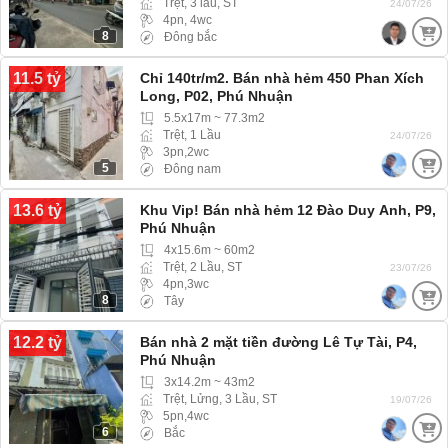
Trệt, 3 lầu, ST
24/07/26
4pn, 4wc
8
Đông bắc
11.5 tỷ
Chỉ 140tr/m2. Bán nhà hẻm 450 Phan Xích
Long, P02, Phú Nhuận
5.5x17m ~ 77.3m2
Trệt, 1 Lầu
24/07/26
3pn,2wc
5
Đông nam
13.6 tỷ
Khu Vip! Bán nhà hẻm 12 Đào Duy Anh, P9,
Phú Nhuận
4x15.6m ~ 60m2
Trệt, 2 Lầu, ST
23/07/26
4pn,3wc
8
Tây
12.2 tỷ
Bán nhà 2 mặt tiền đường Lê Tự Tài, P4,
Phú Nhuận
3x14.2m ~ 43m2
Trệt, Lửng, 3 Lầu, ST
19/07/26
5pn,4wc
6
Bắc