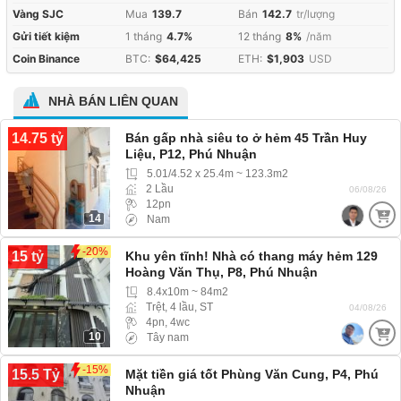
Vàng SJC
Mua
139.7
Bán
142.7
tr/lượng
Gửi tiết kiệm
1 tháng
4.7%
12 tháng
8%
/năm
Coin Binance
BTC:
$64,425
ETH:
$1,903
USD
NHÀ BÁN LIÊN QUAN
14.75 tỷ
Bán gấp nhà siêu to ở hẻm 45 Trần Huy
Liệu, P12, Phú Nhuận
5.01/4.52 x 25.4m ~ 123.3m2
2 Lầu
06/08/26
12pn
14
Nam
-20%
15 tỷ
Khu yên tĩnh! Nhà có thang máy hẻm 129
Hoàng Văn Thụ, P8, Phú Nhuận
8.4x10m ~ 84m2
Trệt, 4 lầu, ST
04/08/26
4pn, 4wc
10
Tây nam
-15%
15.5 Tỷ
Mặt tiền giá tốt Phùng Văn Cung, P4, Phú
Nhuận