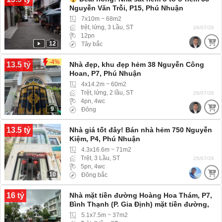
Nguyễn Văn Trỗi, P15, Phú Nhuận
7x10m ~ 68m2
trệt, lửng, 3 Lầu, ST
26/07/26
12pn
12
Tây bắc
-4%
13.5 tỷ
Nhà đẹp, khu đẹp hẻm 38 Nguyễn Công
Hoan, P7, Phú Nhuận
4x14.2m ~ 60m2
Trệt, lửng, 2 lầu, ST
26/07/26
4pn, 4wc
9
Đông
13.5 tỷ
Nhà giá tốt đây! Bán nhà hẻm 750 Nguyễn
Kiệm, P4, Phú Nhuận
4.3x16.6m ~ 71m2
Trệt, 3 Lầu, ST
25/07/26
5pn, 4wc
10
Đông bắc
16 tỷ
Nhà mặt tiền đường Hoàng Hoa Thám, P7,
Bình Thạnh (P. Gia Định) mặt tiền đường,
nhanh mua còn kịp
5.1x7.5m ~ 37m2