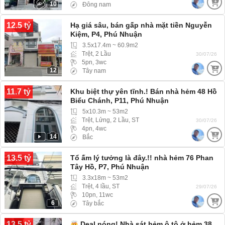
10
Đông nam
12.5 tỷ
Hạ giá sâu, bán gấp nhà mặt tiền Nguyễn
Kiệm, P4, Phú Nhuận
3.5x17.4m ~ 60.9m2
Trệt, 2 Lầu
30/07/26
5pn, 3wc
12
Tây nam
11.7 tỷ
Khu biệt thự yên tĩnh.! Bán nhà hẻm 48 Hồ
Biểu Chánh, P11, Phú Nhuận
5x10.3m ~ 53m2
Trệt, Lửng, 2 Lầu, ST
30/07/26
4pn, 4wc
14
Bắc
13.5 tỷ
Tổ ấm lý tưởng là đây.!! nhà hẻm 76 Phan
Tây Hồ, P7, Phú Nhuận
3.3x18m ~ 53m2
Trệt, 4 lầu, ST
29/07/26
10pn, 11wc
6
Tây bắc
13.5 tỷ
Deal nóng! Nhà sát hẻm ô tô ở hẻm 38