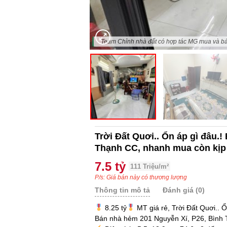
"Team Chỉnh nhà đất có hợp tác MG mua và b
Trời Đất Quơi.. Ổn áp gì đâu.
Thạnh CC, nhanh mua còn kịp
7.5 tỷ
111 Triệu/m²
P/s: Giá bán này có thương lượng
Thông tin mô tả
Đánh giá (0)
8.25 tỷ
MT giá rẻ, Trời Đất Quơi.. Ổ
Bán nhà hẻm 201 Nguyễn Xí, P26, Bình 