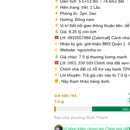
Diện tích: 5.5×13.9m ~ 74.6m2 đất
Hiện trạng: trệt, 1 Lầu
Phòng ốc: 2pn, 2wc
Hướng: Đông nam
Vị trí Kết nối giao thông thuận tiện, d
Giá: 8.25 tỷ còn bớt
LH: 0932557988 (Zalo/call) Cảnh nhà
Nhận ký gửi, giới thiệu BĐS Quận 1, 
Website: nguonnha.vn
Giá chào: 7.5 tỷ thương lượng mạnh
LH:
0901.338.589
Chỉnh nhà đất xem 
Chỉnh nhà đất có hỗ trợ vay bank 70%
Lời khuyên: Trả giá căn này từ 7.0 tỷ
, Hãy tham khảo bảng dưới.
GIÁ NÊN TRẢ
7.0 tỷ
Môi 
Bán nhà phường Bình Thạnh
Sổ hồng kiểm chứng bởi Chỉnh nhà đất