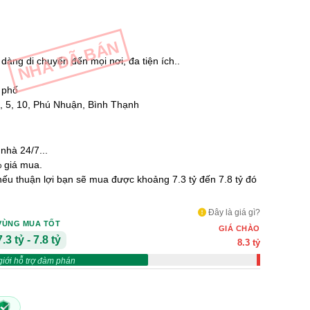
NHÀ ĐÃ BÁN
ễ dàng di chuyển đến mọi nơi, đa tiện ích..
 phố
3, 5, 10, Phú Nhuận, Bình Thạnh
nhà 24/7...
 giá mua.
 nếu thuận lợi bạn sẽ mua được khoảng 7.3 tỷ đến 7.8 tỷ đó
Đây là giá gì?
VÙNG MUA TỐT
GIÁ CHÀO
7.3 tỷ - 7.8 tỷ
8.3 tỷ
giới hỗ trợ đàm phán