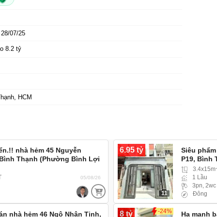
28/07/25
o 8.2 tỷ
Thạnh, HCM
6.95 tỷ
ển.!! nhà hẻm 45 Nguyễn
Siêu phẩm
 Bình Thạnh (Phường Bình Lợi
P19, Bình
e hơi 4 chỗ vào tới nhà
3.4x15m
T
1 Lầu
05/08/26
3pn, 2wc
11
Đông
-24%
8 tỷ
Bán nhà hẻm 46 Ngô Nhân Tịnh,
Hạ mạnh b