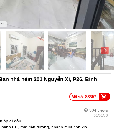
án"
! Bán nhà hẻm 201 Nguyễn Xí, P26, Bình
Mã số: 83657
304
views
01/01/70
n áp gì đâu.!
Thạnh CC, mặt tiền đường, nhanh mua còn kịp.