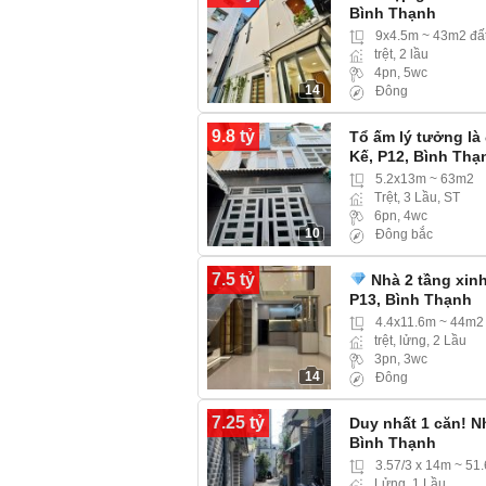
Bình Thạnh
9x4.5m ~ 43m2 đấ
trệt, 2 lầu
4pn, 5wc
14
Đông
9.8 tỷ
Tổ ấm lý tưởng là
Kế, P12, Bình Thạ
5.2x13m ~ 63m2
Trệt, 3 Lầu, ST
6pn, 4wc
10
Đông bắc
7.5 tỷ
Nhà 2 tầng xinh
P13, Bình Thạnh
4.4x11.6m ~ 44m2
trệt, lửng, 2 Lầu
3pn, 3wc
14
Đông
7.25 tỷ
Duy nhất 1 căn! N
Bình Thạnh
3.57/3 x 14m ~ 51
Lửng, 1 Lầu