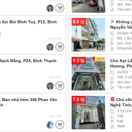
3pn, 4wc
2
Tây nam
8.6 tỷ
Xịn Bùi Đình Tuý, P12, Bình
Không g
Nguyễn Vă
t
9x10m~
T
trệt, 1 lầu
31/07/26
2pn, 2wc
10
Đông bắ
-51%
9.5 tỷ
Bạch Đằng, P24, Bình Thạnh
Chủ Kẹt L
Hương, Ph
4x15m ~
Trệt, 3 L
30/07/26
4pn,3wc
10
Tây nam
7.9 tỷ
t. Bán nhà hẻm 346 Phan Văn
Chủ cần
nh
Nghệ Tĩnh,
6.5x13m 
Trệt
30/07/26
Kxđ
12
Nam