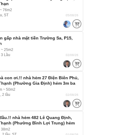
Thạn
 ~ 76m2
ầu, ST
05/08/26
án gấp nhà mặt tiền Trường Sa, P15,
h
m ~ 25m2
, 3 Lầu
02/08/26
à con ơi.!! nhà hẻm 27 Điện Biên Phủ,
 Thạnh (Phường Gia Định) hẻm 3m ba
 thoải mái
2m ~ 50m2
, 2 lầu
02/08/26
đầu.!! nhà hẻm 482 Lê Quang Định,
 Thạnh (Phường Bình Lợi Trung) hẻm
tải ra vào thoải mái
~ 38m2
, 2 lầu, ST
01/08/26