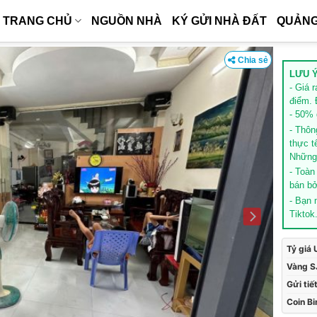
TRANG CHỦ
NGUỒN NHÀ
KÝ GỬI NHÀ ĐẤT
QUẢNG
Chia sẻ
LƯU Ý
- Giá 
điểm. 
- 50% g
- Thôn
thực t
Những 
- Toàn
bán bở
- Bạn
Tiktok
Tỷ giá
Vàng S
Gửi tiế
Coin B