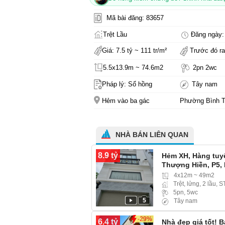
Mã bài đăng: 83657
Trệt Lầu
Đăng ngày: 
Giá: 7.5 tỷ ~ 111 tr/m²
Trước đó ra
5.5x13.9m ~ 74.6m2
2pn 2wc
Pháp lý: Sổ hồng
Tây nam
Hẻm vào ba gác
Phường Bình 
NHÀ BÁN LIÊN QUAN
8.9 tỷ
Hẻm XH, Hàng tuy
Thượng Hiền, P5,
Trung) hẻm rộng x
4x12m ~ 49m2
Trệt, lửng, 2 lầu, S
5pn, 5wc
5
Tây nam
-29%
6.4 tỷ
Nhà đẹp giá tốt! 