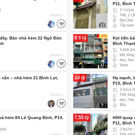
P11, Bình 
t
5.7x11m
Trệt, 2 L
05/08/26
5pn,3wc
12
Tây nam
-4%
9.6 tỷ
 đây. Bán nhà hẻm 22 Ngô Đức
Kẹt tiền b
nh
Bình Thạn
3.4x8.2
trệt, lửng
04/08/26
4pn, 4wc
11
Nam
10 tỷ
 xắn – nhà hẻm 21 Bình Lợi,
Hạ mạnh, b
P15, Bình
gác ra vào
3.5x14.
Trệt, lửng
02/08/26
6pn, 7wc
5
Bắc
7,55 tỷ
hà hẻm 84 Lê Quang Định, P14,
HXH quay 
P11, Bình
Xe hơi, Xe 
.6m2
3.8x7m 
Trệt, lửng
01/08/26