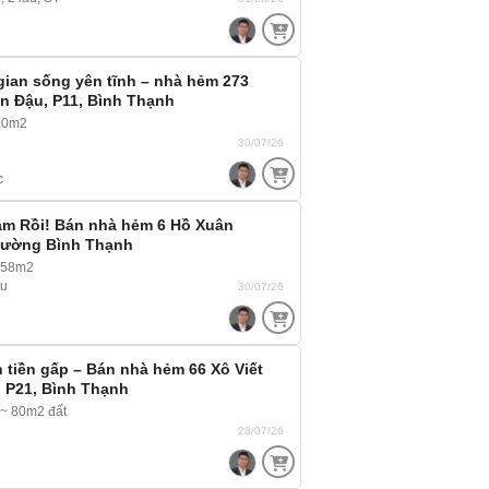
ian sống yên tĩnh – nhà hẻm 273
n Đậu, P11, Bình Thạnh
90m2
30/07/26
c
ắm Rồi! Bán nhà hẻm 6 Hồ Xuân
ường Bình Thạnh
 58m2
ầu
30/07/26
 tiền gấp – Bán nhà hẻm 66 Xô Viết
 P21, Bình Thạnh
~ 80m2 đất
28/07/26