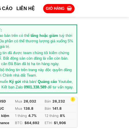
 CÁO
LIÊN HỆ
GIỎ HÀNG
:
rao bán trên có thể
tăng hoặc giảm
tuỳ thời
Đa phần có thể thương lượng giá xuống 5%
iá trị.
g tin đã được team chúng tôi kiểm chứng
ế. Bất động sản còn đăng là vẫn còn bán.
căn Đã Bán đã bị hạ tin hàng ngày.
 bộ thông tin trên trang này độc quyền đăng
i Chỉnh nhà đất Team.
 muốn
Ký gửi
nhà bán/
Quảng cáo
Youtube,
. Kết bạn Zalo
0901.338.589
để tư vấn ngay.
!
 USD
Mua
26,032
Bán
26,232
JC
Mua
138.8
Bán
141.8
t kiệm
1 tháng
4.7%
12 tháng
8%
inance
BTC:
$64,692
ETH:
$1,906