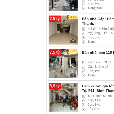
4pn, 5wc
8
Đông nam
-19%
7.5 tỷ
Bán nhà Gấp! Hẻm 
Thạnh.
4.5x9m ~ 36m2 đấ
trệt, lửng, 2 Lầu, S
4pn, 5wc
7
Nam
-28%
7.5 tỷ
Bán nhà hẻm 118 
4,2x17m ~ 73m2
Cấp 4, lửng cũ
3pn, 1wc
7
Đông
8,9 tỷ
Hẻm xe hơi giá tố
Trị, P11, Bình Thạ
5.2x11m ~ 58.7m2
Trệt, 1 Lầu
2pn, 3wc
6
Tây bắc