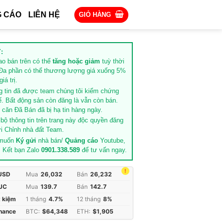
 CÁO
LIÊN HỆ
GIỎ HÀNG
:
rao bán trên có thể
tăng hoặc giảm
tuỳ thời
Đa phần có thể thương lượng giá xuống 5%
iá trị.
g tin đã được team chúng tôi kiểm chứng
ế. Bất động sản còn đăng là vẫn còn bán.
căn Đã Bán đã bị hạ tin hàng ngày.
 bộ thông tin trên trang này độc quyền đăng
i Chỉnh nhà đất Team.
 muốn
Ký gửi
nhà bán/
Quảng cáo
Youtube,
. Kết bạn Zalo
0901.338.589
để tư vấn ngay.
!
 USD
Mua
26,032
Bán
26,232
JC
Mua
139.7
Bán
142.7
t kiệm
1 tháng
4.7%
12 tháng
8%
inance
BTC:
$64,348
ETH:
$1,905