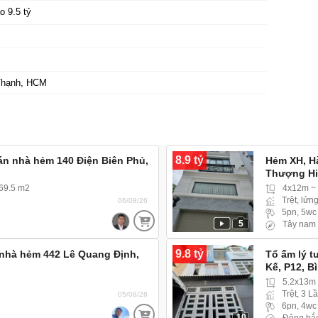
o 9.5 tỷ
Thạnh, HCM
8.9 tỷ
án nhà hẻm 140 Điện Biên Phủ,
Hẻm XH, H
Thượng Hi
Trung) hẻm
 69.5 m2
4x12m ~
Trệt, lửng
06/08/26
5pn, 5wc
5
Tây nam
9.8 tỷ
nhà hẻm 442 Lê Quang Định,
Tổ ấm lý t
Kế, P12, B
5.2x13m
Trệt, 3 L
05/08/26
6pn, 4wc
10