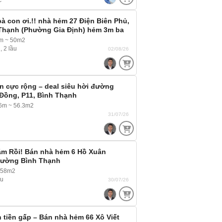
c
à con ơi.!! nhà hẻm 27 Điện Biên Phủ,
 Thạnh (Phường Gia Định) hẻm 3m ba
 thoải mái
2m ~ 50m2
, 2 lầu
02/08/26
ền cực rộng – deal siêu hời đường
Đồng, P11, Bình Thạnh
6m ~ 56.3m2
31/07/26
ắm Rồi! Bán nhà hẻm 6 Hồ Xuân
ường Bình Thạnh
 58m2
ầu
30/07/26
 tiền gấp – Bán nhà hẻm 66 Xô Viết