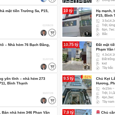
Đông bắ
10 tỷ
hà mặt tiền Trường Sa, P15,
Hạ mạnh, b
P15, Bình
gác ra vào
3.5x14.
Trệt, lửng
02/08/26
6pn, 7wc
5
Bắc
10.75 tỷ
tô – Nhà hẻm 76 Bạch Đằng,
Đất mặt ti
Phạm Văn 
4.3x14.1
Đất trống
31/07/26
kxd
2
Tây bắc
-51%
9.5 tỷ
g yên tĩnh – nhà hẻm 273
Chủ Kẹt L
P11, Bình Thạnh
Hương, Ph
4x15m ~
Trệt, 3 L
30/07/26
4pn,3wc
10
Tây nam
7.9 tỷ
t. Bán nhà hẻm 346 Phan Văn
Chủ cần