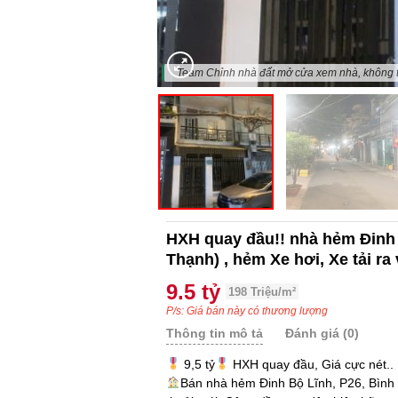
"Team Chỉnh nhà đất mở cửa xem nhà, không t
HXH quay đầu!! nhà hẻm Đinh
Thạnh) , hẻm Xe hơi, Xe tải ra
9.5 tỷ
198 Triệu/m²
P/s: Giá bán này có thương lượng
Thông tin mô tả
Đánh giá (0)
9,5 tỷ
HXH quay đầu, Giá cực nét..
Bán nhà hẻm Đinh Bộ Lĩnh, P26, Bình 