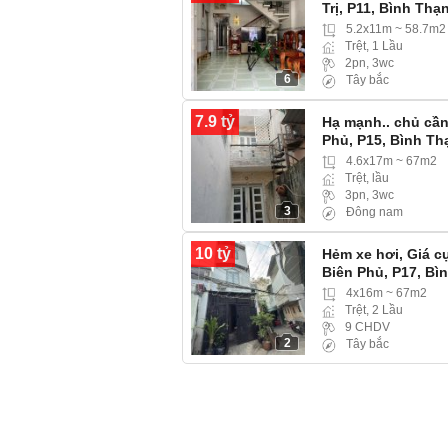
Trị, P11, Bình Thạ
5.2x11m ~ 58.7m2
Trệt, 1 Lầu
2pn, 3wc
6
Tây bắc
7.9 tỷ
Hạ mạnh.. chủ cần
Phủ, P15, Bình T
gác
4.6x17m ~ 67m2
Trệt, lầu
3pn, 3wc
3
Đông nam
10 tỷ
Hẻm xe hơi, Giá c
Biên Phủ, P17, Bì
4x16m ~ 67m2
Trệt, 2 Lầu
9 CHDV
2
Tây bắc