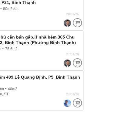
 P21, Bình Thạnh
~ 80m2 đất
28/07/26
chủ cần bán gấp.!! nhà hẻm 365 Chu
12, Bình Thạnh (Phường Bình Thạnh)
gác ra vào thoải mái
m ~ 75.6m2
g
27/07/26
ẻm 499 Lê Quang Định, P5, Bình Thạnh
10m ~ 40m2
ầu, ST
24/07/26