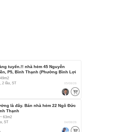
àng tuyển.!! nhà hẻm 45 Nguyễn
ền, P5, Bình Thạnh (Phường Bình Lợi
 rộng xe hơi 4 chỗ vào tới nhà
 49m2
, 2 lầu, ST
05/08/26
ưởng là đây. Bán nhà hẻm 22 Ngô Đức
ình Thạnh
 ~ 63m2
ầu, ST
04/08/26