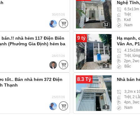
nh
Nghệ Tĩnh,
6.5x13m 
Trệt
30/07/26
Kxđ
12
Nam
9 tỷ
 bán.!! nhà hẻm 117 Điện Biên
Hạ mạnh, 
hạnh (Phường Gia Định) hẻm ba
Văn An, P
hẻm 3m ba 
4.15x18
Trệt, lửn
28/07/26
2pn, 2wc
3
Bắc
8.3 Tỷ
ực tốt.. Bán nhà hẻm 372 Điện
Nhà bán h
nh Thạnh
3,2m x 
Trệt, 2 L
25/07/26
4pn, 3wc
3
Nam