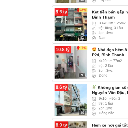
Tây nam
-4%
9.6 tỷ
Kẹt tiền bán gấp n
Bình Thạnh
3.4x8.2m ~ 25m2
trệt, lửng, 3 Lầu
4pn, 4wc
11
Nam
-7%
10.8 tỷ
Nhà đẹp hẻm ô 
P24, Bình Thạnh
4x20m ~ 77m2
trệt, 2 lầu
3pn, 3wc
9
Đông
8.6 tỷ
Không gian sốn
Nguyễn Văn Đậu, 
9x10m~90m2
trệt, 1 lầu
2pn, 2wc
10
Đông bắc
8,9 tỷ
Hẻm xe hơi giá tố