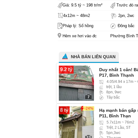
Giá: 9.5 tỷ ~ 198 tr/m²
Trước đó ra
4x12m ~ 48m2
2pn, 2wc
Pháp lý: Sổ hồng
Đông bắc
Hẻm xe hơi vào đc
Phường Bình 
NHÀ BÁN LIÊN QUAN
9.2 tỷ
Duy nhất 1 căn! B
P17, Bình Thạnh
4.05/4.94 x 17m ~
trệt, 1 lầu
8pn, 9wc
7
Tây bắc
-24%
8 tỷ
Hạ mạnh bán gấp 
P11, Bình Thạn
5.7x11m ~ 76m2
Trệt, 2 Lầu, ST
5pn,3wc
12