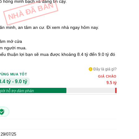
ổ hồng minh bạch và đáng tin cậy.
NHÀ ĐÃ BÁN
 văn minh, an tâm an cư. Đi xem nhà ngay hôm nay.
 tâm mở cửa
ùm người mua.
 nếu thuận lợi bạn sẽ mua được khoảng 8.4 tỷ đến 9.0 tỷ đó
Đây là giá gì?
VÙNG MUA TỐT
GIÁ CHÀO
8.4 tỷ - 9.0 tỷ
9.5 tỷ
giới hỗ trợ đàm phán
29/07/25