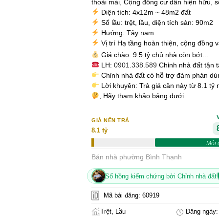
thoải mái, Cộng đồng cư dân hiện hữu, s
Diện tích: 4x12m ~ 48m2 đất
Số lầu: trệt, lầu, diện tích sàn: 90m2
Hướng: Tây nam
Vị trí Hạ tầng hoàn thiện, cộng đồng
Giá chào: 9.5 tỷ chủ nhà còn bớt...
LH:
0901.338.589
Chỉnh nhà đất tận
Chỉnh nhà đất có hỗ trợ đàm phán d
Lời khuyên: Trả giá căn này từ 8.1 tỷ
, Hãy tham khảo bảng dưới.
GIÁ NÊN TRẢ
8.1 tỷ
Môi 
Bán nhà phường Bình Thạnh
Sổ hồng kiểm chứng bởi Chỉnh nhà đất
Mã bài đăng: 60919
Trệt, Lầu
Đăng ngày: 