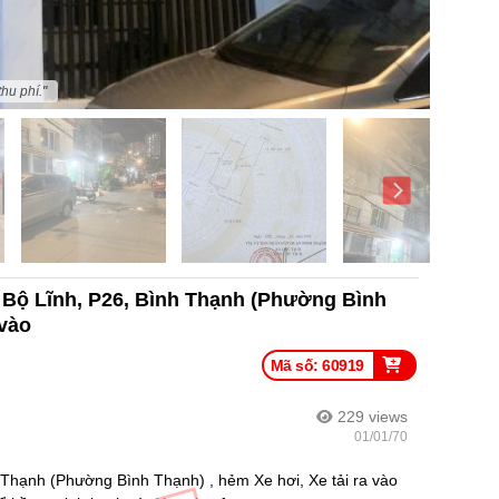
hu phí."
 Bộ Lĩnh, P26, Bình Thạnh (Phường Bình
 vào
Mã số: 60919
229
views
01/01/70
Thạnh (Phường Bình Thạnh) , hẻm Xe hơi, Xe tải ra vào