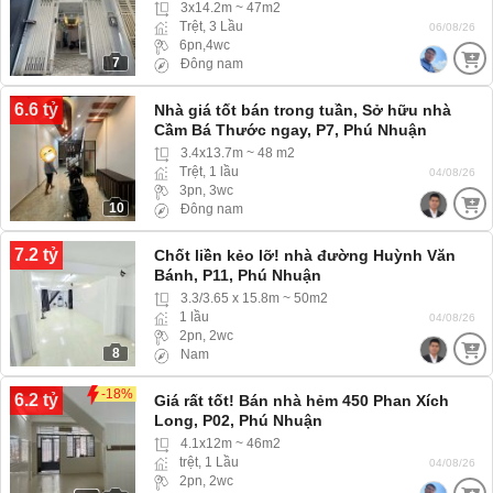
3x14.2m ~ 47m2
Trệt, 3 Lầu
06/08/26
6pn,4wc
7
Đông nam
6.6 tỷ
Nhà giá tốt bán trong tuần, Sở hữu nhà
Cầm Bá Thước ngay, P7, Phú Nhuận
3.4x13.7m ~ 48 m2
Trệt, 1 lầu
04/08/26
3pn, 3wc
10
Đông nam
7.2 tỷ
Chốt liền kẻo lỡ! nhà đường Huỳnh Văn
Bánh, P11, Phú Nhuận
3.3/3.65 x 15.8m ~ 50m2
1 lầu
04/08/26
2pn, 2wc
8
Nam
-18%
6.2 tỷ
Giá rất tốt! Bán nhà hẻm 450 Phan Xích
Long, P02, Phú Nhuận
4.1x12m ~ 46m2
trệt, 1 Lầu
04/08/26
2pn, 2wc