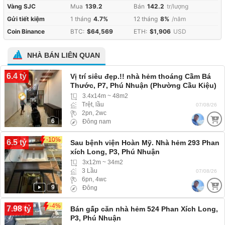
Vàng SJC
Mua
139.2
Bán
142.2
tr/lượng
Gửi tiết kiệm
1 tháng
4.7%
12 tháng
8%
/năm
Coin Binance
BTC:
$64,569
ETH:
$1,906
USD
NHÀ BÁN LIÊN QUAN
6.4 tỷ
Vị trí siêu đẹp.!! nhà hẻm thoáng Cầm Bá
Thước, P7, Phú Nhuận (Phường Cầu Kiệu)
hẻm 3m ba gác ra vào
3.4x14m ~ 48m2
Trệt, lầu
07/08/26
2pn, 2wc
6
Đông nam
-10%
6.5 tỷ
Sau bệnh viện Hoàn Mỹ. Nhà hẻm 293 Phan
xích Long, P3, Phú Nhuận
3x12m ~ 34m2
3 Lầu
07/08/26
6pn, 4wc
9
Đông
-4%
7.98 tỷ
Bán gấp căn nhà hẻm 524 Phan Xích Long,
P3, Phú Nhuận