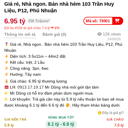
Giá rẻ, Nhà ngon. Bán nhà hẻm 103 Trần Huy
Liệu, P12, Phú Nhuận
6.95 tỷ
Mã số: 73001
158 Triệu/m²
Đã hạ 450tr từ giá chào 7.4 tỷ
6%
126
views
Thông tin mô tả
Đánh giá (0)
24/06/26
Giá rẻ, Nhà ngon.. Bán nhà hẻm 103 Trần Huy Liệu, P12, Phú
Nhuận
Diện tích: 3.5x11m ~ 44m2 đất
Kết cấu: trệt, 2 Lầu
Công năng: 3pn, 4wc
Hướng: Tây nam
Giá chào: 6.95 tỷ thương lượng
LH:
0913.17.19.17
Mr Dũng nhà môi giới tận tâm
Mr Dũng có hỗ trợ đàm phán dùm người mua.
Lời khuyên: Trả giá căn này từ 5.9 tỷ nếu thuận lợi bạn sẽ mua
được khoảng 6.1 tỷ đến 6.6 tỷ đó
, Hãy tham khảo bảng dưới.
Đây là giá gì?
VÙNG MUA TỐT
GIÁ NÊN TRẢ
GIÁ CHÀO
6.1 tỷ - 6.6 tỷ
5.9 tỷ
7.0 tỷ