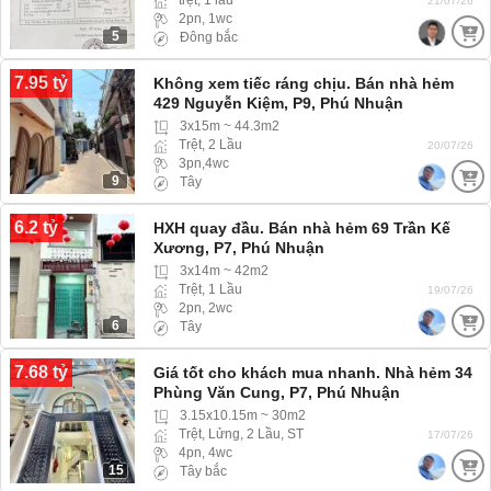
trệt, 1 lầu
21/07/26
2pn, 1wc
5
Đông bắc
7.95 tỷ
Không xem tiếc ráng chịu. Bán nhà hẻm
429 Nguyễn Kiệm, P9, Phú Nhuận
3x15m ~ 44.3m2
Trệt, 2 Lầu
20/07/26
3pn,4wc
9
Tây
6.2 tỷ
HXH quay đầu. Bán nhà hẻm 69 Trần Kế
Xương, P7, Phú Nhuận
3x14m ~ 42m2
Trệt, 1 Lầu
19/07/26
2pn, 2wc
6
Tây
7.68 tỷ
Giá tốt cho khách mua nhanh. Nhà hẻm 34
Phùng Văn Cung, P7, Phú Nhuận
3.15x10.15m ~ 30m2
Trệt, Lửng, 2 Lầu, ST
17/07/26
4pn, 4wc
15
Tây bắc