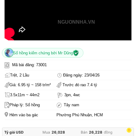
NGUONNHA.VN
Sổ hồng kiểm chứng bởi Mr Dũng
Mã bài đăng: 73001
Trệt, 2 Lầu
Đăng ngày: 23/04/26
Giá: 6.95 tỷ ~ 158 tr/m²
Trước đó rao 7.4 tỷ
3.5x11m ~ 44m2
3pn, 4wc
Pháp lý: Sổ hồng
Tây nam
Hẻm vào ba gác
Phường Phú Nhuận, HCM
!
Tỷ giá USD
Mua
26,028
Bán
26,228
đồng