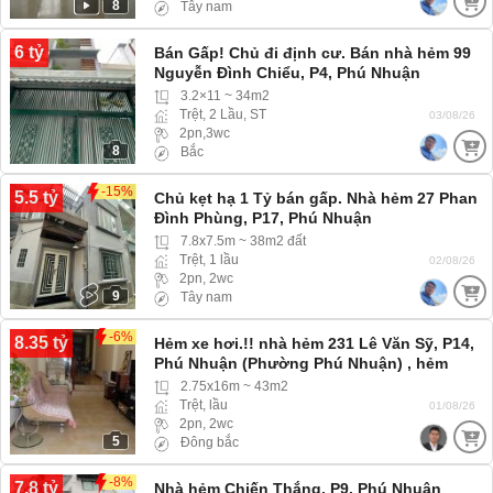
8
Tây nam
6 tỷ
Bán Gấp! Chủ đi định cư. Bán nhà hẻm 99
Nguyễn Đình Chiểu, P4, Phú Nhuận
3.2×11 ~ 34m2
Trệt, 2 Lầu, ST
03/08/26
2pn,3wc
8
Bắc
-15%
5.5 tỷ
Chủ kẹt hạ 1 Tỷ bán gấp. Nhà hẻm 27 Phan
Đình Phùng, P17, Phú Nhuận
7.8x7.5m ~ 38m2 đất
Trệt, 1 lầu
02/08/26
2pn, 2wc
9
Tây nam
-6%
8.35 tỷ
Hẻm xe hơi.!! nhà hẻm 231 Lê Văn Sỹ, P14,
Phú Nhuận (Phường Phú Nhuận) , hẻm
rộng xe hơi 4 chỗ vào tới nhà
2.75x16m ~ 43m2
Trệt, lầu
01/08/26
2pn, 2wc
5
Đông bắc
-8%
7.8 tỷ
Nhà hẻm Chiến Thắng, P9, Phú Nhuận