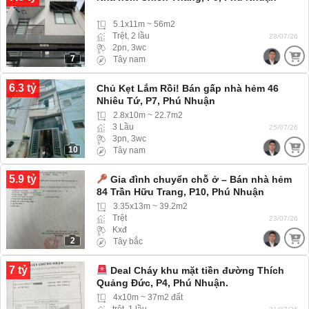
5.1x11m ~ 56m2
Trệt, 2 lầu
28/07/26
2pn, 3wc
7
Tây nam
6.3 tỷ
Chủ Kẹt Lắm Rồi! Bán gấp nhà hẻm 46
Nhiêu Tứ, P7, Phú Nhuận
2.8x10m ~ 22.7m2
3 Lầu
25/07/26
3pn, 3wc
10
Tây nam
5.9 tỷ
Gia đình chuyển chỗ ở – Bán nhà hẻm
84 Trần Hữu Trang, P10, Phú Nhuận
3.35x13m ~ 39.2m2
Trệt
23/07/26
Kxđ
2
Tây bắc
7 tỷ
Deal Cháy khu mặt tiền đường Thích
Quảng Đức, P4, Phú Nhuận.
4x10m ~ 37m2 đất