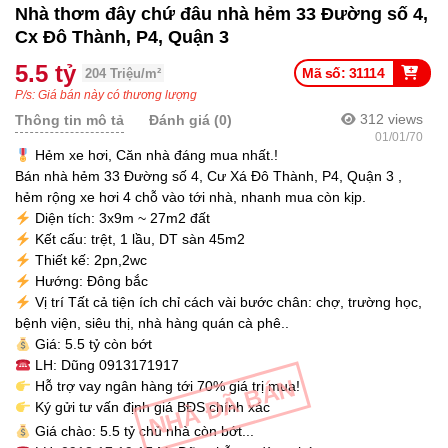
Nhà thơm đây chứ đâu nhà hẻm 33 Đường số 4,
Cx Đô Thành, P4, Quận 3
5.5 tỷ
Mã số: 31114
204 Triệu/m²
P/s: Giá bán này có thương lượng
312
views
Thông tin mô tả
Đánh giá (0)
01/01/70
Hẻm xe hơi, Căn nhà đáng mua nhất.!
Bán nhà hẻm 33 Đường số 4, Cư Xá Đô Thành, P4, Quận 3 ,
hẻm rộng xe hơi 4 chỗ vào tới nhà, nhanh mua còn kịp.
Diện tích: 3x9m ~ 27m2 đất
Kết cấu: trệt, 1 lầu, DT sàn 45m2
Thiết kế: 2pn,2wc
Hướng: Đông bắc
Vị trí Tất cả tiện ích chỉ cách vài bước chân: chợ, trường học,
bệnh viện, siêu thị, nhà hàng quán cà phê..
Giá: 5.5 tỷ còn bớt
LH: Dũng 0913171917
NHÀ ĐÃ BÁN
Hỗ trợ vay ngân hàng tới 70% giá trị mua!
Ký gửi tư vấn định giá BĐS chính xác
Giá chào: 5.5 tỷ chủ nhà còn bớt...