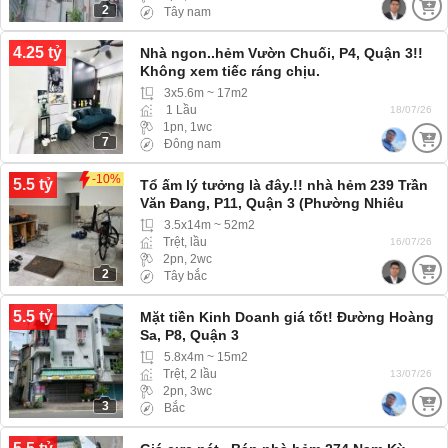
2
Tây nam
4.25 tỷ
Nhà ngon..hẻm Vườn Chuối, P4, Quận 3!!
Không xem tiếc ráng chịu.
3x5.6m ~ 17m2
1 Lầu
18/07/26
1pn, 1wc
7
Đông nam
-10%
5.5 tỷ
Tổ ấm lý tưởng là đây.!! nhà hẻm 239 Trần
Văn Đang, P11, Quận 3 (Phường Nhiêu
Lộc) hẻm ba gác
3.5x14m ~ 52m2
Trệt, lầu
16/07/26
2pn, 2wc
2
Tây bắc
5.5 tỷ
Mặt tiền Kinh Doanh giá tốt! Đường Hoàng
Sa, P8, Quận 3
5.8x4m ~ 15m2
Trệt, 2 lầu
13/07/26
2pn, 3wc
3
Bắc