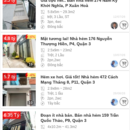
5.5 tỷ
Giá cực nét.. Bán nhà hẻm 274 Nam Kỳ
Khởi Nghĩa, P Xuân Hoà
5.8x5m ~ 29.3m2
trệt, 3 Lầu, ST
12/07/26
3pn, 4wc
6
Đông bắc
-4%
4,8 tỷ
Mặt tương lai! Nhà hẻm 176 Nguyễn
Thượng Hiền, P4, Quận 3
2.5x9m ~ 23m2
Trệt, 2 Lầu
10/07/26
2pn,2wc
16
Đông bắc
-4%
5.7 tỷ
Hẻm xe hơi. Giá tốt! Nhà hẻm 472 Cách
Mạng Tháng 8, P11, Quận 3
2.9x8m ~ 28m2
Trệt, 1 lầu
26/06/26
2pn, 2wc
10
Tây bắc
6.35 Tỷ
Đoạn ít nhà bán. Bán nhà hẻm 159 Trần
Quốc Thảo, P9, Quận 3
4x10.2m ~ 41.3m2