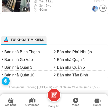
Trệt, 1 Lầu
25/06/26
2pn, 2wc
4
Đông
TỪ KHOÁ TÌM KIẾM.
Bán nhà Bình Thạnh
Bán nhà Phú Nhuận
Bán nhà Gò Vấp
Bán nhà Quận 1
Bán nhà Quận 3
Bán nhà Quận 5
Bán nhà Quận 10
Bán nhà Tân Bình
Anonymous Tracking | (All:1,4 Tr) - (d:5,3 N) - (w:24,4 N) - (m:123,5 N)
Giỏ hàng
Quy hoạch
Video
Hỏi AI
Đăng tin