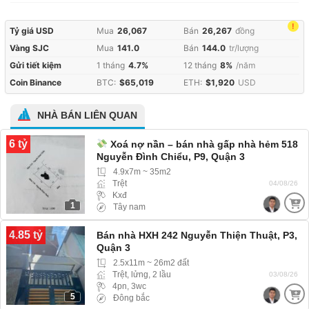
!
Tỷ giá USD
Mua
26,067
Bán
26,267
đồng
Vàng SJC
Mua
141.0
Bán
144.0
tr/lượng
Gửi tiết kiệm
1 tháng
4.7%
12 tháng
8%
/năm
Coin Binance
BTC:
$65,019
ETH:
$1,920
USD
NHÀ BÁN LIÊN QUAN
6 tỷ
Xoá nợ nần – bán nhà gấp nhà hẻm 518
Nguyễn Đình Chiểu, P9, Quận 3
4.9x7m ~ 35m2
Trệt
04/08/26
Kxđ
1
Tây nam
4.85 tỷ
Bán nhà HXH 242 Nguyễn Thiện Thuật, P3,
Quận 3
2.5x11m ~ 26m2 đất
Trệt, lửng, 2 lầu
03/08/26
4pn, 3wc
5
Đông bắc