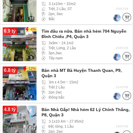
3.1x10m ~ 32m2
Trệt, 2 Lầu, ST
25/07/26
2pn, 3wc
10
Bắc
-4%
6.9 tỷ
Tìm đâu ra nữa. Bán nhà hẻm 704 Nguyễn
Đình Chiểu ,P4, Quận 3
3x9m ~ 24.1m2
Trệt, Lửng, 2 Lầu
22/07/26
3pn,3wc
5
Tây nam
-12%
6.8 tỷ
Bán nhà MT Bà Huyện Thanh Quan, P9,
Quận 3
3m x 4.5m ~ 15m2
Trệt 2 Lầu
21/07/26
2pn 2wc
4
Đông bắc
4.8 tỷ
Bán Nhà Gấp! Nhà hẻm 62 Lý Chính Thắng,
P8, Quận 3
3.1x10.4m ~ 27.95m2
trệt, lửng, 1 Lầu
19/07/26
2pn, 2wc