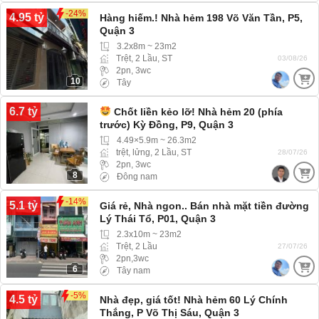
-24%
4.95 tỷ
Hàng hiếm.! Nhà hẻm 198 Võ Văn Tần, P5,
Quận 3
3.2x8m ~ 23m2
Trệt, 2 Lầu, ST
03/08/26
2pn, 3wc
10
Tây
6.7 tỷ
Chốt liền kẻo lỡ! Nhà hẻm 20 (phía
trước) Kỳ Đồng, P9, Quận 3
4.49×5.9m ~ 26.3m2
trệt, lửng, 2 Lầu, ST
28/07/26
2pn, 3wc
8
Đông nam
-14%
5.1 tỷ
Giá rẻ, Nhà ngon.. Bán nhà mặt tiền đường
Lý Thái Tổ, P01, Quận 3
2.3x10m ~ 23m2
Trệt, 2 Lầu
27/07/26
2pn,3wc
6
Tây nam
-5%
4.5 tỷ
Nhà đẹp, giá tốt! Nhà hẻm 60 Lý Chính
Thắng, P Võ Thị Sáu, Quận 3