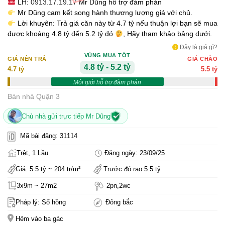
LH:
0913.17.19.17
Mr Dũng hỗ trợ đàm phán
Mr Dũng cam kết song hành thương lượng giá với chủ.
Lời khuyên: Trả giá căn này từ 4.7 tỷ nếu thuận lợi bạn sẽ mua
được khoảng 4.8 tỷ đến 5.2 tỷ đó
, Hãy tham khảo bảng dưới.
Đây là giá gì?
VÙNG MUA TỐT
GIÁ NÊN TRẢ
GIÁ CHÀO
4.8 tỷ - 5.2 tỷ
4.7 tỷ
5.5 tỷ
Môi giới hỗ trợ đàm phán
Bán nhà Quận 3
Chủ nhà gửi trực tiếp Mr Dũng
Mã bài đăng: 31114
Trệt, 1 Lầu
Đăng ngày: 23/09/25
Giá: 5.5 tỷ ~ 204 tr/m²
Trước đó rao 5.5 tỷ
3x9m ~ 27m2
2pn,2wc
Pháp lý: Sổ hồng
Đông bắc
Hẻm vào ba gác