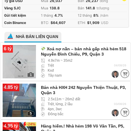
Tỷ giá USD
Mua
26,037
Bán
26,237
đồng
Vàng SJC
Mua
138.8
Bán
141.8
tr/lượng
Gửi tiết kiệm
1 tháng
4.7%
12 tháng
8%
/năm
Coin Binance
BTC:
$64,607
ETH:
$1,909
USD
NHÀ BÁN LIÊN QUAN
6 tỷ
Xoá nợ nần – bán nhà gấp nhà hẻm 518
Nguyễn Đình Chiểu, P9, Quận 3
4.9x7m ~ 35m2
Trệt
04/08/26
Kxđ
1
Tây nam
4.85 tỷ
Bán nhà HXH 242 Nguyễn Thiện Thuật, P3,
Quận 3
2.5x11m ~ 26m2 đất
Trệt, lửng, 2 lầu
03/08/26
4pn, 3wc
5
Đông bắc
-24%
4.95 tỷ
Hàng hiếm.! Nhà hẻm 198 Võ Văn Tần, P5,