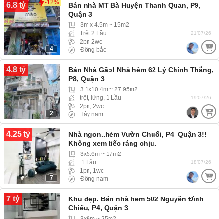
-12%
6.8 tỷ
Bán nhà MT Bà Huyện Thanh Quan, P9,
Quận 3
3m x 4.5m ~ 15m2
Trệt 2 Lầu
21/07/26
2pn 2wc
4
Đông bắc
4.8 tỷ
Bán Nhà Gấp! Nhà hẻm 62 Lý Chính Thắng,
P8, Quận 3
3.1x10.4m ~ 27.95m2
trệt, lửng, 1 Lầu
19/07/26
2pn, 2wc
2
Tây nam
4.25 tỷ
Nhà ngon..hẻm Vườn Chuối, P4, Quận 3!!
Không xem tiếc ráng chịu.
3x5.6m ~ 17m2
1 Lầu
18/07/26
1pn, 1wc
7
Đông nam
7 tỷ
Khu đẹp. Bán nhà hẻm 502 Nguyễn Đình
Chiểu, P4, Quận 3
3x9m ~ 25m2