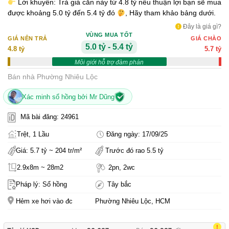
Lời khuyên: Trả giá căn này từ 4.8 tỷ nếu thuận lợi bạn sẽ mua
được khoảng 5.0 tỷ đến 5.4 tỷ đó
, Hãy tham khảo bảng dưới.
Đây là giá gì?
VÙNG MUA TỐT
GIÁ NÊN TRẢ
GIÁ CHÀO
5.0 tỷ - 5.4 tỷ
4.8 tỷ
5.7 tỷ
Môi giới hỗ trợ đàm phán
Bán nhà Phường Nhiêu Lộc
Xác minh sổ hồng bởi Mr Dũng
Mã bài đăng: 24961
Trệt, 1 Lầu
Đăng ngày: 17/09/25
Giá: 5.7 tỷ ~ 204 tr/m²
Trước đó rao 5.5 tỷ
2.9x8m ~ 28m2
2pn, 2wc
Pháp lý: Sổ hồng
Tây bắc
Hẻm xe hơi vào đc
Phường Nhiêu Lộc, HCM
!