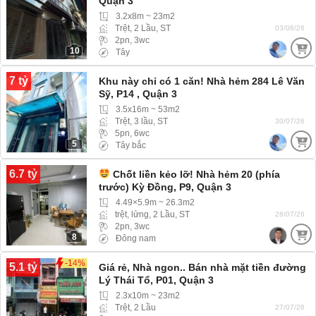
Quận 3
3.2x8m ~ 23m2
Trệt, 2 Lầu, ST
03/08/26
2pn, 3wc
10
Tây
7 tỷ
Khu này chỉ có 1 căn! Nhà hẻm 284 Lê Văn
Sỹ, P14 , Quận 3
3.5x16m ~ 53m2
Trệt, 3 lầu, ST
30/07/26
5pn, 6wc
5
Tây bắc
6.7 tỷ
Chốt liền kẻo lỡ! Nhà hẻm 20 (phía
trước) Kỳ Đồng, P9, Quận 3
4.49×5.9m ~ 26.3m2
trệt, lửng, 2 Lầu, ST
28/07/26
2pn, 3wc
8
Đông nam
-14%
5.1 tỷ
Giá rẻ, Nhà ngon.. Bán nhà mặt tiền đường
Lý Thái Tổ, P01, Quận 3
2.3x10m ~ 23m2
Trệt, 2 Lầu
27/07/26