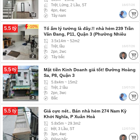
Trệt, Lửng, 2 Lầu, ST
16/07/26
4pn, 4wc
10
Tây nam
-10%
5.5 tỷ
Tổ ấm lý tưởng là đây.!! nhà hẻm 239 Trần
Văn Đang, P11, Quận 3 (Phường Nhiêu
Lộc) hẻm ba gác
3.5x14m ~ 52m2
Trệt, lầu
16/07/26
2pn, 2wc
2
Tây bắc
5.5 tỷ
Mặt tiền Kinh Doanh giá tốt! Đường Hoàng
Sa, P8, Quận 3
5.8x4m ~ 15m2
Trệt, 2 lầu
13/07/26
2pn, 3wc
3
Bắc
5.5 tỷ
Giá cực nét.. Bán nhà hẻm 274 Nam Kỳ
Khởi Nghĩa, P Xuân Hoà
5.8x5m ~ 29.3m2
trệt, 3 Lầu, ST
12/07/26
3pn, 4wc
6
Đông bắc