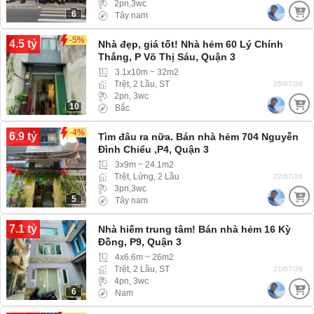
2pn,3wc
6
Tây nam
-5%
4.5 tỷ
Nhà đẹp, giá tốt! Nhà hẻm 60 Lý Chính
Thắng, P Võ Thị Sáu, Quận 3
3.1x10m ~ 32m2
Trệt, 2 Lầu, ST
25/07/26
2pn, 3wc
10
Bắc
-4%
6.9 tỷ
Tìm đâu ra nữa. Bán nhà hẻm 704 Nguyễn
Đình Chiểu ,P4, Quận 3
3x9m ~ 24.1m2
Trệt, Lửng, 2 Lầu
22/07/26
3pn,3wc
5
Tây nam
7.1 tỷ
Nhà hiếm trung tâm! Bán nhà hẻm 16 Kỳ
Đồng, P9, Quận 3
4x6.6m ~ 26m2
Trệt, 2 Lầu, ST
21/07/26
4pn, 3wc
6
Nam