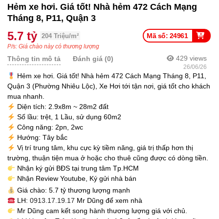
Hẻm xe hơi. Giá tốt! Nhà hẻm 472 Cách Mạng
Tháng 8, P11, Quận 3
5.7 tỷ
Mã số: 24961
204 Triệu/m²
P/s: Giá chào này có thương lượng
429
views
Thông tin mô tả
Đánh giá (0)
26/06/26
Hẻm xe hơi. Giá tốt! Nhà hẻm 472 Cách Mạng Tháng 8, P11,
Quận 3 (Phường Nhiêu Lộc), Xe Hơi tới tận nơi, giá tốt cho khách
mua nhanh.
Diện tích: 2.9x8m ~ 28m2 đất
Số lầu: trệt, 1 Lầu, sử dụng 60m2
Công năng: 2pn, 2wc
Hướng: Tây bắc
Vị trí trung tâm, khu cực kỳ tiềm năng, giá trị thấp hơn thị
trường, thuận tiện mua ở hoặc cho thuê cũng được có dòng tiền.
Nhận ký gửi BĐS tại trung tâm Tp.HCM
Nhận Review Youtube, Ký gửi nhà bán
Giá chào: 5.7 tỷ thương lượng mạnh
LH:
0913.17.19.17
Mr Dũng để xem nhà
Mr Dũng cam kết song hành thương lượng giá với chủ.