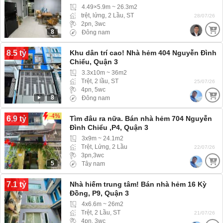
4.49×5.9m ~ 26.3m2
trệt, lửng, 2 Lầu, ST
28/07/26
2pn, 3wc
8
Đông nam
8.5 tỷ
Khu dân trí cao! Nhà hẻm 404 Nguyễn Đình
Chiểu, Quận 3
3.3x10m ~ 36m2
Trệt, 2 lầu, ST
25/07/26
4pn, 5wc
8
Đông nam
-4%
6.9 tỷ
Tìm đâu ra nữa. Bán nhà hẻm 704 Nguyễn
Đình Chiểu ,P4, Quận 3
3x9m ~ 24.1m2
Trệt, Lửng, 2 Lầu
22/07/26
3pn,3wc
5
Tây nam
7.1 tỷ
Nhà hiếm trung tâm! Bán nhà hẻm 16 Kỳ
Đồng, P9, Quận 3
4x6.6m ~ 26m2
Trệt, 2 Lầu, ST
21/07/26
4pn, 3wc