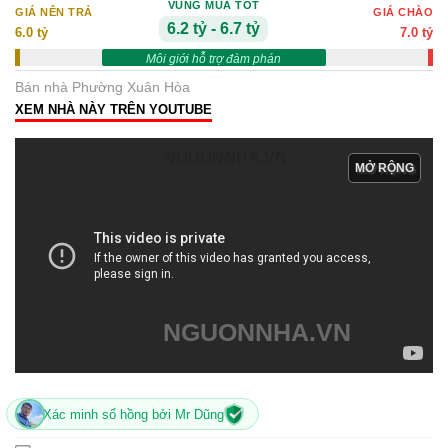
VÙNG MUA TỐT
GIÁ NÊN TRẢ
GIÁ CHÀO
6.2 tỷ - 6.7 tỷ
6.0 tỷ
7.0 tỷ
Môi giới hỗ trợ đàm phán
Bán nhà Phường Xuân Hòa
XEM NHÀ NÀY TRÊN YOUTUBE
NGUONNHA.VN
MỞ RỘNG
NGUONNHA.VN
Xác minh sổ hồng bởi Mr Dũng