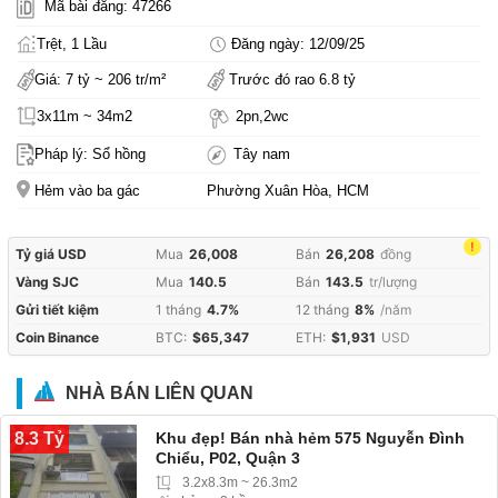
Mã bài đăng: 47266
Trệt, 1 Lầu
Đăng ngày: 12/09/25
Giá: 7 tỷ ~ 206 tr/m²
Trước đó rao 6.8 tỷ
3x11m ~ 34m2
2pn,2wc
Pháp lý: Sổ hồng
Tây nam
Hẻm vào ba gác
Phường Xuân Hòa, HCM
!
Tỷ giá USD
Mua
26,008
Bán
26,208
đồng
Vàng SJC
Mua
140.5
Bán
143.5
tr/lượng
Gửi tiết kiệm
1 tháng
4.7%
12 tháng
8%
/năm
Coin Binance
BTC:
$65,347
ETH:
$1,931
USD
NHÀ BÁN LIÊN QUAN
8.3 Tỷ
Khu đẹp! Bán nhà hẻm 575 Nguyễn Đình
Chiểu, P02, Quận 3
3.2x8.3m ~ 26.3m2