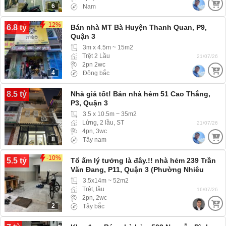
6
Nam
-12%
6.8 tỷ
Bán nhà MT Bà Huyện Thanh Quan, P9,
Quận 3
3m x 4.5m ~ 15m2
Trệt 2 Lầu
21/07/26
2pn 2wc
4
Đông bắc
8.5 tỷ
Nhà giá tốt! Bán nhà hẻm 51 Cao Thắng,
P3, Quận 3
3.5 x 10.5m ~ 35m2
Lửng, 2 lầu, ST
21/07/26
4pn, 3wc
8
Tây nam
-10%
5.5 tỷ
Tổ ấm lý tưởng là đây.!! nhà hẻm 239 Trần
Văn Đang, P11, Quận 3 (Phường Nhiêu
Lộc) hẻm ba gác
3.5x14m ~ 52m2
Trệt, lầu
16/07/26
2pn, 2wc
2
Tây bắc