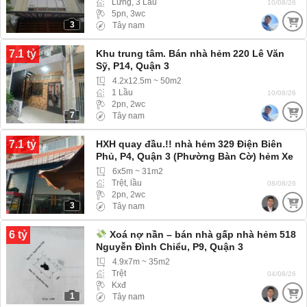
Lửng, 3 Lầu
10/08/26
5pn, 3wc
3
Tây nam
7.1 tỷ
Khu trung tâm. Bán nhà hẻm 220 Lê Văn
Sỹ, P14, Quận 3
4.2x12.5m ~ 50m2
1 Lầu
10/08/26
2pn, 2wc
7
Tây nam
7.1 tỷ
HXH quay đầu.!! nhà hẻm 329 Điện Biên
Phủ, P4, Quận 3 (Phường Bàn Cờ) hẻm Xe
hơi, Xe tải ra vào thoải mái
6x5m ~ 31m2
Trệt, lầu
08/08/26
2pn, 2wc
3
Tây nam
6 tỷ
Xoá nợ nần – bán nhà gấp nhà hẻm 518
Nguyễn Đình Chiểu, P9, Quận 3
4.9x7m ~ 35m2
Trệt
04/08/26
Kxđ
1
Tây nam