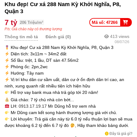
Khu đẹp! Cư xá 288 Nam Kỳ Khởi Nghĩa, P8,
Quận 3
7 tỷ
Mã số: 47266
206 Triệu/m²
P/s: Giá chào này có thương lượng
413
views
Thông tin mô tả
Đánh giá (0)
08/07/26
Khu đẹp! Cư xá 288 Nam Kỳ Khởi Nghĩa, P8, Quận 3
Diện tích: 3x11m ~ 34m2 đất
Số lầu: trệt, 1 lầu, DT sàn 47.56m2
Phòng ốc: 2pn,2wc
Hướng: Tây nam
Vị trí khu dân cư sầm uất, dân cư ở ổn định dân trí cao, an
ninh, xung quanh rất nhiều tiện ích hiện hữu
Hỗ trợ vay bank mua nhà trả góp tới 20 năm!
Giá chào: 7 tỷ chủ nhà còn bớt...
LH:
0913.17.19.17
Mr Dũng hỗ trợ xem nhà
Mr Dũng cam kết song hành thương lượng giá với chủ.
Lời khuyên: Trả giá căn này từ 6.0 tỷ nếu thuận lợi bạn sẽ mua
được khoảng 6.2 tỷ đến 6.7 tỷ đó
, Hãy tham khảo bảng dưới.
Đây là giá gì?