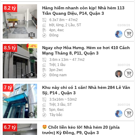
8.2 tỷ
Hàng hiếm nhanh còn kịp! Nhà hẻm 113
Trần Quang Diệu, P14, Quận 3
6.3x7.8m ~ 47m2
trệt, lửng, 2 Lầu, ST
03/08/26
4pn, 4wc
11
Đông
-4%
8.5 tỷ
Ngay chợ Hòa Hưng. Hẻm xe hơi 410 Cách
Mạng Tháng 8, P11, Quận 3
3.6m x 13m ~ 47.7m2
Trệt, 1 lầu
30/07/26
3pn 2wc
9
Đông nam
7 tỷ
Khu này chỉ có 1 căn! Nhà hẻm 284 Lê Văn
Sỹ, P14 , Quận 3
3.5x16m ~ 53m2
Trệt, 3 lầu, ST
30/07/26
5pn, 6wc
5
Tây bắc
6.7 tỷ
Chốt liền kẻo lỡ! Nhà hẻm 20 (phía
trước) Kỳ Đồng, P9, Quận 3