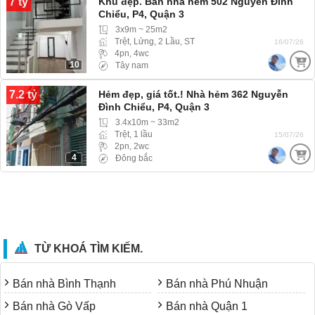
7 tỷ
Khu đẹp. Bán nhà hẻm 502 Nguyễn Đình
Chiểu, P4, Quận 3
3x9m ~ 25m2
Trệt, Lửng, 2 Lầu, ST
16/07/26
4pn, 4wc
10
Tây nam
7.2 tỷ
Hẻm đẹp, giá tốt.! Nhà hẻm 362 Nguyễn
Đình Chiểu, P4, Quận 3
3.4x10m ~ 33m2
Trệt, 1 lầu
15/07/26
2pn, 2wc
4
Đông bắc
TỪ KHOÁ TÌM KIẾM.
Bán nhà Bình Thạnh
Bán nhà Phú Nhuận
Bán nhà Gò Vấp
Bán nhà Quận 1