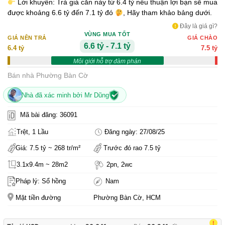
Lời khuyên: Trả giá căn này từ 6.4 tỷ nếu thuận lợi bạn sẽ mua
được khoảng 6.6 tỷ đến 7.1 tỷ đó
, Hãy tham khảo bảng dưới.
Đây là giá gì?
VÙNG MUA TỐT
GIÁ NÊN TRẢ
GIÁ CHÀO
6.6 tỷ - 7.1 tỷ
6.4 tỷ
7.5 tỷ
Môi giới hỗ trợ đàm phán
Bán nhà Phường Bàn Cờ
Nhà đã xác minh bởi Mr Dũng
Mã bài đăng: 36091
Trệt, 1 Lầu
Đăng ngày: 27/08/25
Giá: 7.5 tỷ ~ 268 tr/m²
Trước đó rao 7.5 tỷ
3.1x9.4m ~ 28m2
2pn, 2wc
Pháp lý: Sổ hồng
Nam
Mặt tiền đường
Phường Bàn Cờ, HCM
!