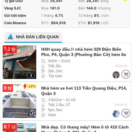
Tỷ giá USD
Mua
26,041
Bán
26,241
đồng
Vàng SJC
Mua
141.0
Bán
144.0
tr/lượng
Gửi tiết kiệm
1 tháng
4.7%
12 tháng
8%
/năm
Coin Binance
BTC:
$64,818
ETH:
$1,916
USD
NHÀ BÁN LIÊN QUAN
7.1 tỷ
HXH quay đầu.!! nhà hẻm 329 Điện Biên
Phủ, P4, Quận 3 (Phường Bàn Cờ) hẻm Xe
hơi, Xe tải ra vào thoải mái
6x5m ~ 31m2
Trệt, lầu
08/08/26
2pn, 2wc
3
Tây nam
-18%
9 tỷ
Nhà hẻm xe hơi 113 Trần Quang Diệu, P14,
Quận 3
3.8x11m ~ 41 m2
Trệt, 2 lầu, ST
06/08/26
5pn, 5wc
12
Nam
8.7 tỷ
Nhà đẹp. Có thang máy! Hẻm ô tô 410 Cách