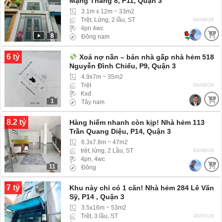
Mạng Tháng 8, P11, Quận 3
3.1m x 12m ~ 33m2
Trệt, Lửng, 2 lầu, ST
04/08/26
4pn 4wc
8
Đông nam
6 tỷ
Xoá nợ nần – bán nhà gấp nhà hẻm 518
Nguyễn Đình Chiểu, P9, Quận 3
4.9x7m ~ 35m2
Trệt
04/08/26
Kxđ
1
Tây nam
8.2 tỷ
Hàng hiếm nhanh còn kịp! Nhà hẻm 113
Trần Quang Diệu, P14, Quận 3
6.3x7.8m ~ 47m2
trệt, lửng, 2 Lầu, ST
03/08/26
4pn, 4wc
11
Đông
7 tỷ
Khu này chỉ có 1 căn! Nhà hẻm 284 Lê Văn
Sỹ, P14 , Quận 3
3.5x16m ~ 53m2
Trệt, 3 lầu, ST
30/07/26