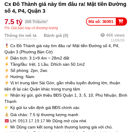
Cx Đô Thành giá này tìm đâu ra! Mặt tiền Đường
số 4, P4, Quận 3
7.5 tỷ
Mã số: 36091
268 Triệu/m²
P/s: Giá bán này có thương lượng
466
views
Thông tin mô tả
Đánh giá (0)
11/06/26
Cx Đô Thành giá này tìm đâu ra! Mặt tiền Đường số 4, P4,
Quận 3 (Phường Bàn Cờ)
Diện tích: 3.1×9.4m ~ 28m2 đất
Tầng/lầu: trệt, 1 Lầu, D/tích sàn 50.1m2
Số phòng: 2pn, 2wc
Hướng: Nam
Vị trí trung tâm Sài Gòn, gần nhiều tuyến đường lớn, thuận
tiện đi lại các Quận khác trong trung tâm
Nhận ký gửi, giới thiệu BĐS Quận 1, 3, 5, 10, Phú Nhuận, Bình
Thạnh
Ký gửi tư vấn định giá BĐS chính xác
Giá chào: 7.5 tỷ thương lượng mạnh
LH:
0913.17.19.17
Mr Dũng mở cửa nhé
Mr Dũng cam kết song hành thương lượng giá với chủ.