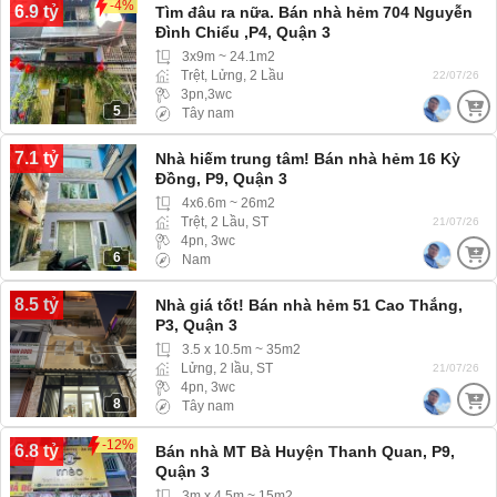
-4%
6.9 tỷ
Tìm đâu ra nữa. Bán nhà hẻm 704 Nguyễn
Đình Chiểu ,P4, Quận 3
3x9m ~ 24.1m2
Trệt, Lửng, 2 Lầu
22/07/26
3pn,3wc
5
Tây nam
7.1 tỷ
Nhà hiếm trung tâm! Bán nhà hẻm 16 Kỳ
Đồng, P9, Quận 3
4x6.6m ~ 26m2
Trệt, 2 Lầu, ST
21/07/26
4pn, 3wc
6
Nam
8.5 tỷ
Nhà giá tốt! Bán nhà hẻm 51 Cao Thắng,
P3, Quận 3
3.5 x 10.5m ~ 35m2
Lửng, 2 lầu, ST
21/07/26
4pn, 3wc
8
Tây nam
-12%
6.8 tỷ
Bán nhà MT Bà Huyện Thanh Quan, P9,
Quận 3
3m x 4.5m ~ 15m2