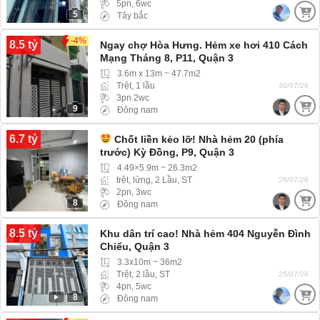
5pn, 6wc
5
Tây bắc
-4%
8.5 tỷ
Ngay chợ Hòa Hưng. Hẻm xe hơi 410 Cách
Mạng Tháng 8, P11, Quận 3
3.6m x 13m ~ 47.7m2
Trệt, 1 lầu
30/07/26
3pn 2wc
9
Đông nam
6.7 tỷ
Chốt liền kẻo lỡ! Nhà hẻm 20 (phía
trước) Kỳ Đồng, P9, Quận 3
4.49×5.9m ~ 26.3m2
trệt, lửng, 2 Lầu, ST
28/07/26
2pn, 3wc
8
Đông nam
8.5 tỷ
Khu dân trí cao! Nhà hẻm 404 Nguyễn Đình
Chiểu, Quận 3
3.3x10m ~ 36m2
Trệt, 2 lầu, ST
25/07/26
4pn, 5wc
8
Đông nam