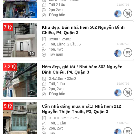
Trệt 2 Lầu
21/07/26
2pn 2wc
4
Đông bắc
7 tỷ
Khu đẹp. Bán nhà hẻm 502 Nguyễn Đình
Chiểu, P4, Quận 3
3x9m ~ 25m2
Trệt, Lửng, 2 Lầu, ST
16/07/26
4pn, 4wc
10
Tây nam
7.2 tỷ
Hẻm đẹp, giá tốt.! Nhà hẻm 362 Nguyễn
Đình Chiểu, P4, Quận 3
3.4x10m ~ 33m2
Trệt, 1 lầu
15/07/26
2pn, 2wc
4
Đông bắc
9 tỷ
Căn nhà đáng mua nhất.! Nhà hẻm 212
Nguyễn Thiện Thuật, P3, Quận 3
3.1×10.2m ~ 32m2
Trệt, 1 Lầu
11/07/26
2pn, 2wc
4
Tây