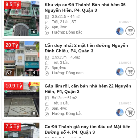
9.5 Tỷ
Khu vip cx Đô Thành! Bán nhà hẻm 36
Nguyễn Hiền, P4, Quận 3
3.8x11.5 ~ 44m2
Trệt, 2 Lầu, ST
18/06/26
4pn, 3wc
6
Hướng: Đông bắc
20 Tỷ
Căn duy nhất 2 mặt tiền đường Nguyễn
Đình Chiểu, P4, Quận 3
2.9x15m ~ 45m2
Trệt, 3 Lầu
13/06/26
5pn,4wc
4
Hướng: Đông nam
-5%
10.9 Tỷ
Gấp lắm rồi, cần bán nhà hẻm 22 Nguyễn
Hiền, P4, Quận 3
5x12m ~ 51m2
Trệt, 3 Lầu
12/06/26
6pn, 4wc
8
Hướng: Đông bắc
7.5 Tỷ
Cx Đô Thành giá này tìm đâu ra! Mặt tiền
Đường số 4, P4, Quận 3