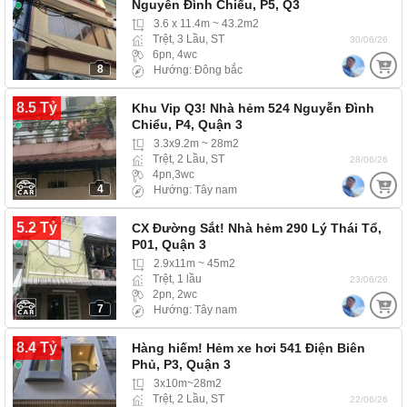
Nguyễn Đình Chiểu, P5, Q3
3.6 x 11.4m ~ 43.2m2
Trệt, 3 Lầu, ST
30/06/26
6pn, 4wc
8
Hướng: Đông bắc
8.5 Tỷ
Khu Vip Q3! Nhà hẻm 524 Nguyễn Đình
Chiểu, P4, Quận 3
3.3x9.2m ~ 28m2
Trệt, 2 Lầu, ST
28/06/26
4pn,3wc
4
Hướng: Tây nam
5.2 Tỷ
CX Đường Sắt! Nhà hẻm 290 Lý Thái Tổ,
P01, Quận 3
2.9x11m ~ 45m2
Trệt, 1 lầu
23/06/26
2pn, 2wc
7
Hướng: Tây nam
8.4 Tỷ
Hàng hiếm! Hẻm xe hơi 541 Điện Biên
Phủ, P3, Quận 3
3x10m~28m2
Trệt, 2 Lầu, ST
22/06/26