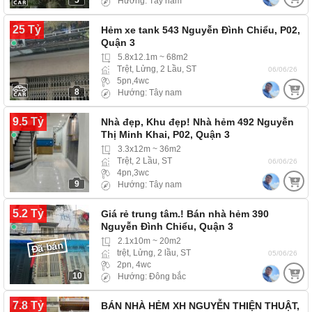
5
Hướng: Tây nam
25 Tỷ
Hẻm xe tank 543 Nguyễn Đình Chiểu, P02,
Quận 3
5.8x12.1m ~ 68m2
Trệt, Lửng, 2 Lầu, ST
06/06/26
5pn,4wc
8
Hướng: Tây nam
9.5 Tỷ
Nhà đẹp, Khu đẹp! Nhà hẻm 492 Nguyễn
Thị Minh Khai, P02, Quận 3
3.3x12m ~ 36m2
Trệt, 2 Lầu, ST
06/06/26
4pn,3wc
9
Hướng: Tây nam
5.2 Tỷ
Giá rẻ trung tâm.! Bán nhà hẻm 390
Nguyễn Đình Chiểu, Quận 3
2.1x10m ~ 20m2
Đã bán
trệt, Lửng, 2 lầu, ST
05/06/26
2pn, 4wc
10
Hướng: Đông bắc
7.8 Tỷ
BÁN NHÀ HẺM XH NGUYỄN THIỆN THUẬT,