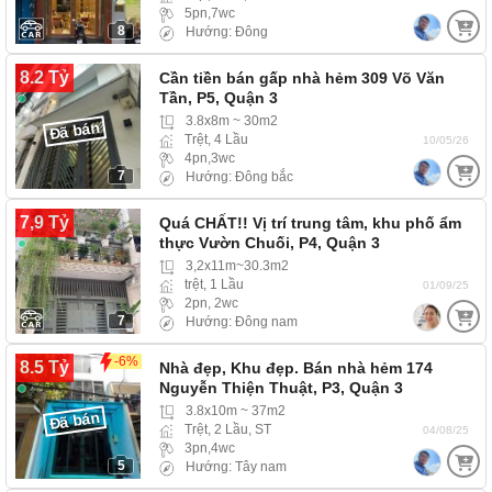
5pn,7wc
8
Hướng: Đông
8.2 Tỷ
Cần tiền bán gấp nhà hẻm 309 Võ Văn
Tần, P5, Quận 3
3.8x8m ~ 30m2
Đã bán
Trệt, 4 Lầu
10/05/26
4pn,3wc
7
Hướng: Đông bắc
7,9 Tỷ
Quá CHẤT!! Vị trí trung tâm, khu phố ẩm
thực Vườn Chuối, P4, Quận 3
3,2x11m~30.3m2
trệt, 1 Lầu
01/09/25
2pn, 2wc
7
Hướng: Đông nam
-6%
8.5 Tỷ
Nhà đẹp, Khu đẹp. Bán nhà hẻm 174
Nguyễn Thiện Thuật, P3, Quận 3
3.8x10m ~ 37m2
Đã bán
Trệt, 2 Lầu, ST
04/08/25
3pn,4wc
5
Hướng: Tây nam