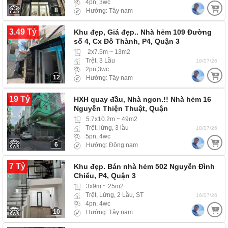
4pn, 3wc
8
Hướng: Tây nam
3.49 Tỷ
Khu đẹp, Giá đẹp.. Nhà hẻm 109 Đường
số 4, Cx Đô Thành, P4, Quận 3
2x7.5m ~ 13m2
Trệt, 3 Lầu
18/07/26
2pn,3wc
12
Hướng: Tây nam
19 Tỷ
HXH quay đầu, Nhà ngon.!! Nhà hẻm 16
Nguyễn Thiện Thuật, Quận
5.7x10.2m ~ 49m2
Trệt, lửng, 3 lầu
18/07/26
5pn, 4wc
6
Hướng: Đông nam
7 Tỷ
Khu đẹp. Bán nhà hẻm 502 Nguyễn Đình
Chiểu, P4, Quận 3
3x9m ~ 25m2
Trệt, Lửng, 2 Lầu, ST
16/07/26
4pn, 4wc
10
Hướng: Tây nam