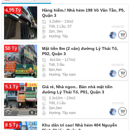
4.95 Tỷ
Hàng hiếm.! Nhà hẻm 198 Võ Văn Tần, P5,
Quận 3
3.2x8m ~ 23m2
Trệt, 2 Lầu, ST
03/08/26
2pn, 3wc
10
Hướng: Tây
50 Tỷ
Mặt tiền 8m (2 căn) đường Lý Thái Tổ,
P02, Quận 3
8x13m ~ 127m2
Trệt, 3 lầu
02/08/26
6pn,4wc
7
Hướng: Tây nam
-14%
5.1 Tỷ
Giá rẻ, Nhà ngon.. Bán nhà mặt tiền
đường Lý Thái Tổ, P01, Quận 3
2.3x10m ~ 23m2
Trệt, 2 Lầu
27/07/26
2pn,3wc
6
Hướng: Tây nam
8.5 Tỷ
Khu dân trí cao! Nhà hẻm 404 Nguyễn