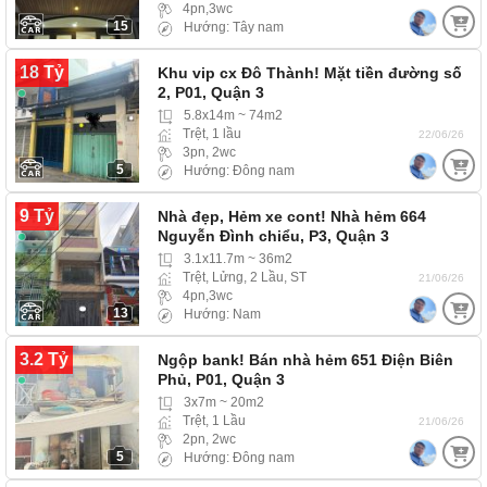
4pn,3wc
15
Hướng: Tây nam
18 Tỷ
Khu vip cx Đô Thành! Mặt tiền đường số
2, P01, Quận 3
5.8x14m ~ 74m2
Trệt, 1 lầu
22/06/26
3pn, 2wc
5
Hướng: Đông nam
9 Tỷ
Nhà đẹp, Hẻm xe cont! Nhà hẻm 664
Nguyễn Đình chiểu, P3, Quận 3
3.1x11.7m ~ 36m2
Trệt, Lửng, 2 Lầu, ST
21/06/26
4pn,3wc
13
Hướng: Nam
3.2 Tỷ
Ngộp bank! Bán nhà hẻm 651 Điện Biên
Phủ, P01, Quận 3
3x7m ~ 20m2
Trệt, 1 Lầu
21/06/26
2pn, 2wc
5
Hướng: Đông nam