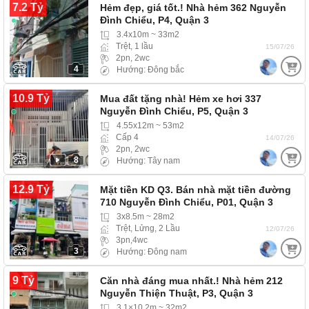
7.2 Tỷ
Hẻm đẹp, giá tốt.! Nhà hẻm 362 Nguyễn
Đình Chiểu, P4, Quận 3
3.4x10m ~ 33m2
Trệt, 1 lầu
15/07/26
2pn, 2wc
4
Hướng: Đông bắc
10.9 Tỷ
Mua đất tặng nhà! Hẻm xe hơi 337
Nguyễn Đình Chiểu, P5, Quận 3
4.55x12m ~ 53m2
Cấp 4
14/07/26
2pn, 2wc
8
Hướng: Tây nam
12.9 Tỷ
Mặt tiền KD Q3. Bán nhà mặt tiền đường
710 Nguyễn Đình Chiểu, P01, Quận 3
3x8.5m ~ 28m2
Trệt, Lửng, 2 Lầu
12/07/26
3pn,4wc
3
Hướng: Đông nam
9 Tỷ
Căn nhà đáng mua nhất.! Nhà hẻm 212
Nguyễn Thiện Thuật, P3, Quận 3
3.1×10.2m ~ 32m2