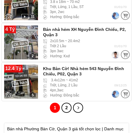
3.8 x 18m ~ 70 m2
Đã bán
Trệt, Lửng, 1 Lầu, ST
01/01/70
3pn, 2wc
11
Hướng: Đông bắc
4 Tỷ
Bán nhà hẻm XH Nguyễn Đình Chiểu, P2,
Quận 3
2x10.5m ~ 20.4m2
Đã bán
Trệt 2 Lầu
01/01/70
3pn 3wc
2
Hướng: Kxđ
12.4 Tỷ
Khu Bàn Cờ! Nhà hẻm 543 Nguyễn Đình
Chiểu, P02, Quận 3
3.4x12m ~ 41m2
Đã bán
Trệt, Lửng, 2 Lầu
09/12/25
4pn,3wc
5
Hướng: Đông bắc
1
2
Bán nhà Phường Bàn Cờ, Quận 3 giá tốt chọn lọc | Danh mục