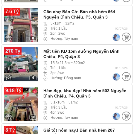
7.6 Tỷ
Gần chợ Bàn Cờ. Bán nhà hẻm 664
Nguyễn Đình Chiểu, P3, Quận 3
3x11m ~ 32m2
Trệt, 1 Lầu
02/07/26
2pn, 2wc
8
Hướng: Tây nam
270 Tỷ
Mặt tiền KD 15m đường Nguyễn Đình
Chiểu, P4, Quận 3
15.3x21.3m ~ 320m2
Trêt, 1 lầu
01/07/26
3pn,3wc
4
Hướng: Đông nam
9.18 Tỷ
Hẻm đẹp, khu đẹp! Nhà hẻm 502 Nguyễn
Đình Chiểu, P4, Quận 3
3.1x10m ~ 31m2
Trệt, 3 Lầu
01/07/26
4pn,3wc
10
Hướng: Tây nam
8 Tỷ
Giá tốt hôm nay.! Bán nhà hẻm 287