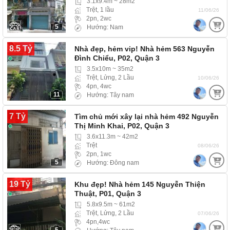
3.1x9.4m ~ 28m2
Trệt, 1 lầu
11/06/26
2pn, 2wc
5
Hướng: Nam
8.5 Tỷ
Nhà đẹp, hẻm vip! Nhà hẻm 563 Nguyễn
Đình Chiểu, P02, Quận 3
3.5x10m ~ 35m2
Trệt, Lửng, 2 Lầu
10/06/26
4pn, 4wc
11
Hướng: Tây nam
7 Tỷ
Tìm chủ mới xây lại nhà hẻm 492 Nguyễn
Thị Minh Khai, P02, Quận 3
3.6x11.3m ~ 42m2
Trệt
08/06/26
2pn, 1wc
5
Hướng: Đông nam
19 Tỷ
Khu đẹp! Nhà hẻm 145 Nguyễn Thiện
Thuật, P01, Quận 3
5.8x9.5m ~ 61m2
Trệt, Lửng, 2 Lầu
07/06/26
4pn,4wc