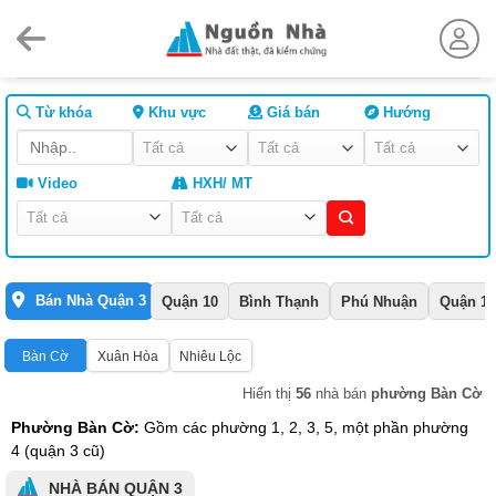
Skip
to
content
Từ khóa
Khu vực
Giá bán
Hướng
Video
HXH/ MT
Bán Nhà Quận 3
Quận 10
Bình Thạnh
Phú Nhuận
Quận 1
Bàn Cờ
Xuân Hòa
Nhiêu Lộc
Hiển thị
56
nhà bán
phường Bàn Cờ
Phường Bàn Cờ:
Gồm các phường 1, 2, 3, 5, một phần phường
4 (quận 3 cũ)
NHÀ BÁN QUẬN 3