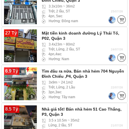
Đình Chiểu, Quận 3
3.3x10m ~ 36m2
Trệt, 2 lầu, ST
25/07/26
4pn, 5wc
8
Hướng: Đông nam
27 Tỷ
Mặt tiền kinh doanh đường Lý Thái Tổ,
P02, Quận 3
3.4x23m ~ 80m2
Trệt, Lửng, 2 lầu, ST
24/07/26
4pn,4wc
15
Hướng: Nam
-4%
6.9 Tỷ
Tìm đâu ra nữa. Bán nhà hẻm 704 Nguyễn
Đình Chiểu ,P4, Quận 3
3x9m ~ 24.1m2
Trệt, Lửng, 2 Lầu
22/07/26
3pn,3wc
5
Hướng: Tây nam
8.5 Tỷ
Nhà giá tốt! Bán nhà hẻm 51 Cao Thắng,
P3, Quận 3
3.5 x 10.5m ~ 35m2
Lửng, 2 lầu, ST
21/07/26