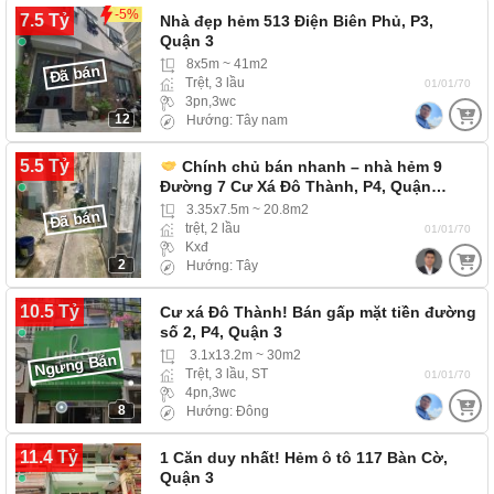
-5%
7.5 Tỷ
Nhà đẹp hẻm 513 Điện Biên Phủ, P3,
Quận 3
8x5m ~ 41m2
Đã bán
Trệt, 3 lầu
01/01/70
3pn,3wc
12
Hướng: Tây nam
5.5 Tỷ
Chính chủ bán nhanh – nhà hẻm 9
Đường 7 Cư Xá Đô Thành, P4, Quận…
3.35x7.5m ~ 20.8m2
Đã bán
trệt, 2 lầu
01/01/70
Kxđ
Ngưng Bán
2
Hướng: Tây
10.5 Tỷ
Cư xá Đô Thành! Bán gấp mặt tiền đường
số 2, P4, Quận 3
3.1x13.2m ~ 30m2
Ngưng Bán
Trệt, 3 lầu, ST
01/01/70
4pn,3wc
8
Hướng: Đông
11.4 Tỷ
1 Căn duy nhất! Hẻm ô tô 117 Bàn Cờ,
Quận 3