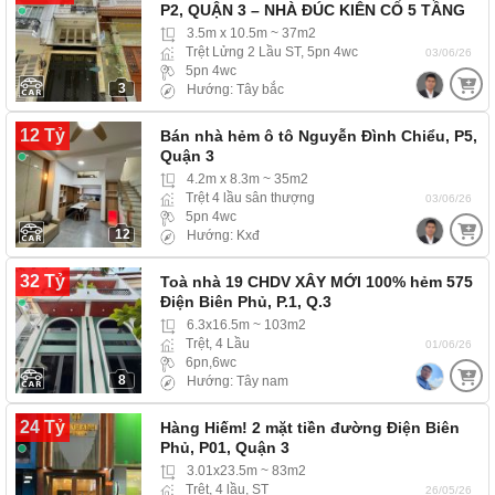
P2, QUẬN 3 – NHÀ ĐÚC KIÊN CỐ 5 TẦNG
3.5m x 10.5m ~ 37m2
Trệt Lửng 2 Lầu ST, 5pn 4wc
03/06/26
5pn 4wc
3
Hướng: Tây bắc
12 Tỷ
Bán nhà hẻm ô tô Nguyễn Đình Chiểu, P5,
Quận 3
4.2m x 8.3m ~ 35m2
Trệt 4 lầu sân thượng
03/06/26
5pn 4wc
12
Hướng: Kxđ
32 Tỷ
Toà nhà 19 CHDV XÂY MỚI 100% hẻm 575
Điện Biên Phủ, P.1, Q.3
6.3x16.5m ~ 103m2
Trệt, 4 Lầu
01/06/26
6pn,6wc
8
Hướng: Tây nam
24 Tỷ
Hàng Hiếm! 2 mặt tiền đường Điện Biên
Phủ, P01, Quận 3
3.01x23.5m ~ 83m2
Trệt, 4 lầu, ST
26/05/26