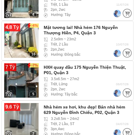
Trệt, 1 Lầu
11/07/26
2pn, 2wc
4
Hướng: Tây
-4%
4,8 Tỷ
Mặt tương lai! Nhà hẻm 176 Nguyễn
Thượng Hiền, P4, Quận 3
2.5x9m ~ 23m2
Trệt, 2 Lầu
10/07/26
2pn,2wc
16
Hướng: Đông bắc
-7%
7 Tỷ
HXH quay đầu 175 Nguyễn Thiện Thuật,
P01, Quận 3
3.5x6.5m ~ 27m2
Trệt, Lửng
06/07/26
2pn, 2wc
5
Hướng: Tây bắc
9.6 Tỷ
Nhà hẻm xe hơi, khu đẹp! Bán nhà hẻm
629 Nguyễn Đình Chiểu, P02, Quận 3
3.2x8.5m ~ 24m2
Trệt, 2 Lầu, ST
04/07/26
3pn,4wc
7
Hướng: Đông bắc