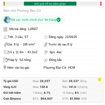
Môi giới hỗ trợ đàm phán
Bán nhà Phường Bàn Cờ
"Đã xác minh chính chủ" Mr Dũng
Mã bài đăng: 118507
Trệt, 3 Lầu, ST
Đăng ngày: 21/04/26
Giá: 8 tỷ ~ 185 tr/m²
Trước đó rao 8 tỷ
3.6 x 11.4m ~ 43.2m2
6pn, 4wc
Pháp lý: Sổ hồng
Đông bắc
Hẻm vào ba gác
Phường Bàn Cờ, HCM
!
Tỷ giá USD
Mua
26,037
Bán
26,237
đồng
Vàng SJC
Mua
138.8
Bán
141.8
tr/lượng
Gửi tiết kiệm
1 tháng
4.7%
12 tháng
8%
/năm
Coin Binance
BTC:
$64,607
ETH:
$1,909
USD