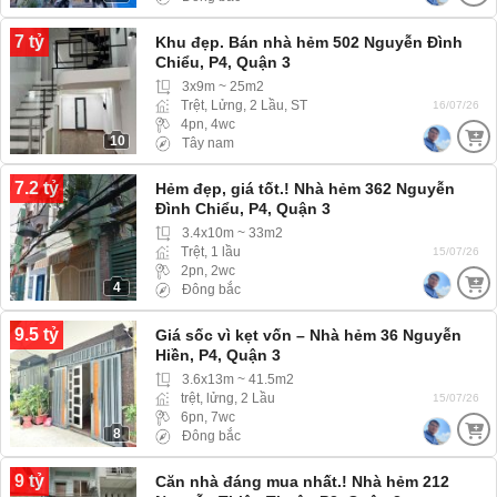
7 tỷ
Khu đẹp. Bán nhà hẻm 502 Nguyễn Đình
Chiểu, P4, Quận 3
3x9m ~ 25m2
Trệt, Lửng, 2 Lầu, ST
16/07/26
4pn, 4wc
10
Tây nam
7.2 tỷ
Hẻm đẹp, giá tốt.! Nhà hẻm 362 Nguyễn
Đình Chiểu, P4, Quận 3
3.4x10m ~ 33m2
Trệt, 1 lầu
15/07/26
2pn, 2wc
4
Đông bắc
9.5 tỷ
Giá sốc vì kẹt vốn – Nhà hẻm 36 Nguyễn
Hiền, P4, Quận 3
3.6x13m ~ 41.5m2
trệt, lửng, 2 Lầu
15/07/26
6pn, 7wc
8
Đông bắc
9 tỷ
Căn nhà đáng mua nhất.! Nhà hẻm 212