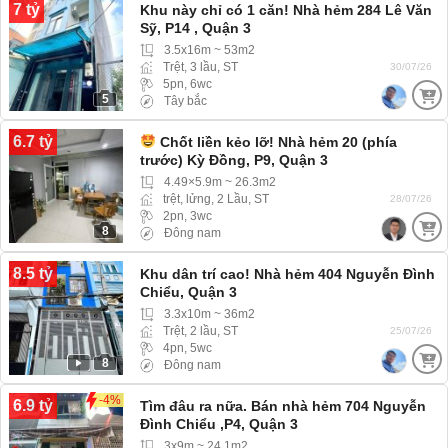
7 tỷ
Khu này chỉ có 1 căn! Nhà hẻm 284 Lê Văn
Sỹ, P14 , Quận 3
3.5x16m ~ 53m2
Trệt, 3 lầu, ST
30/07/26
5pn, 6wc
5
Tây bắc
6.7 tỷ
Chốt liền kẻo lỡ! Nhà hẻm 20 (phía
trước) Kỳ Đồng, P9, Quận 3
4.49×5.9m ~ 26.3m2
trệt, lửng, 2 Lầu, ST
28/07/26
2pn, 3wc
8
Đông nam
8.5 tỷ
Khu dân trí cao! Nhà hẻm 404 Nguyễn Đình
Chiểu, Quận 3
3.3x10m ~ 36m2
Trệt, 2 lầu, ST
25/07/26
4pn, 5wc
8
Đông nam
-4%
6.9 tỷ
Tìm đâu ra nữa. Bán nhà hẻm 704 Nguyễn
Đình Chiểu ,P4, Quận 3
3x9m ~ 24.1m2