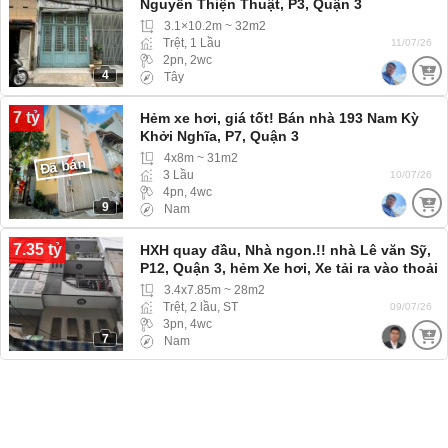
Nguyễn Thiện Thuật, P3, Quận 3
3.1×10.2m ~ 32m2
Trệt, 1 Lầu
11/07/26
2pn, 2wc
4
Tây
7 tỷ
Hẻm xe hơi, giá tốt! Bán nhà 193 Nam Kỳ
Khởi Nghĩa, P7, Quận 3
4x8m ~ 31m2
Đã bán
3 Lầu
10/07/26
4pn, 4wc
9
Nam
7.35 tỷ
HXH quay đầu, Nhà ngon.!! nhà Lê văn Sỹ,
P12, Quận 3, hẻm Xe hơi, Xe tải ra vào thoải
mái
3.4x7.85m ~ 28m2
Trệt, 2 lầu, ST
09/07/26
3pn, 4wc
7
Nam