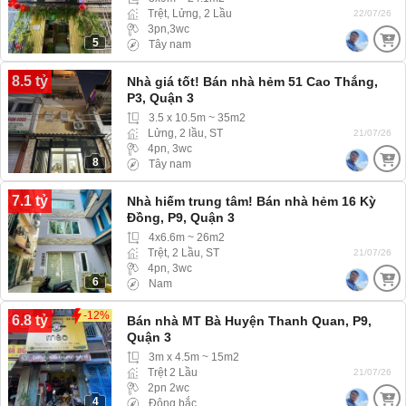
Trệt, Lửng, 2 Lầu
22/07/26
3pn,3wc
5
Tây nam
8.5 tỷ
Nhà giá tốt! Bán nhà hẻm 51 Cao Thắng,
P3, Quận 3
3.5 x 10.5m ~ 35m2
Lửng, 2 lầu, ST
21/07/26
4pn, 3wc
8
Tây nam
7.1 tỷ
Nhà hiếm trung tâm! Bán nhà hẻm 16 Kỳ
Đồng, P9, Quận 3
4x6.6m ~ 26m2
Trệt, 2 Lầu, ST
21/07/26
4pn, 3wc
6
Nam
-12%
6.8 tỷ
Bán nhà MT Bà Huyện Thanh Quan, P9,
Quận 3
3m x 4.5m ~ 15m2
Trệt 2 Lầu
21/07/26
2pn 2wc
4
Đông bắc