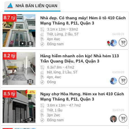
NHÀ BÁN LIÊN QUAN
8.7 tỷ
Nhà đẹp. Có thang máy! Hẻm ô tô 410 Cách
Mạng Tháng 8, P11, Quận 3
3.1m x 12m ~ 33m2
Trệt, Lửng, 2 lầu, ST
04/08/26
4pn 4wc
8
Đông nam
8.2 tỷ
Hàng hiếm nhanh còn kịp! Nhà hẻm 113
Trần Quang Diệu, P14, Quận 3
6.3x7.8m ~ 47m2
trệt, lửng, 2 Lầu, ST
03/08/26
4pn, 4wc
11
Đông
-4%
8.5 tỷ
Ngay chợ Hòa Hưng. Hẻm xe hơi 410 Cách
Mạng Tháng 8, P11, Quận 3
3.6m x 13m ~ 47.7m2
Trệt, 1 lầu
30/07/26
3pn 2wc
9
Đông nam