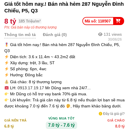
Giá tốt hôm nay.! Bán nhà hẻm 287 Nguyễn Đình
Chiểu, P5, Q3
8 tỷ
Mã số: 118507
185 Triệu/m²
P/s: Giá bán này có thương lượng
131
views
Thông tin mô tả
Đánh giá (0)
30/06/26
Giá tốt hôm nay.! Bán nhà hẻm 287 Nguyễn Đình Chiểu, P5,
Q3
Diện tích: 3.6 x 11.4m ~ 43.2m2 đất
Xây dựng: trệt, 3 lầu, ST
Số phòng: 6pn, 4wc
Hướng: Đông bắc
Giá chào: 8 tỷ thương lượng
LH:
0913.17.19.17
Mr Dũng xem nhà 24/7...
Mr Dũng có hỗ trợ vay bank 70% giá mua.
Lời khuyên: Trả giá căn này từ 6.8 tỷ nếu thuận lợi bạn sẽ mua
được khoảng 7.0 tỷ đến 7.6 tỷ đó
, Hãy tham khảo bảng dưới.
Đây là giá gì?
VÙNG MUA TỐT
GIÁ NÊN TRẢ
GIÁ CHÀO
7.0 tỷ - 7.6 tỷ
6.8 tỷ
8.0 tỷ