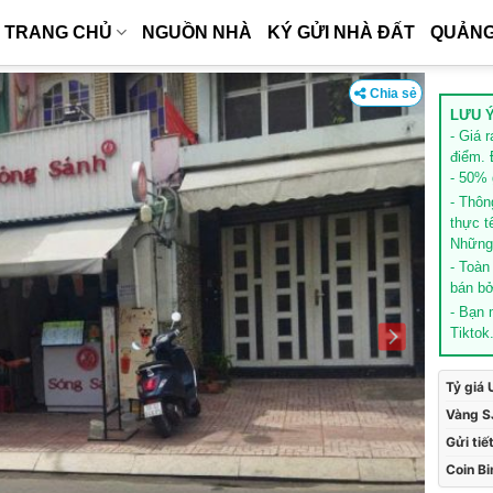
TRANG CHỦ
NGUỒN NHÀ
KÝ GỬI NHÀ ĐẤT
QUẢNG
Chia sẻ
LƯU Ý
- Giá 
điểm. 
- 50% g
- Thôn
thực t
Những 
- Toàn
bán bở
- Bạn
Tiktok
Tỷ giá
Vàng S
Gửi tiế
Coin B