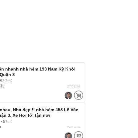
án nhanh nhà hẻm 193 Nam Kỳ Khởi
 Quận 3
 52.2m2
Lầu
27/07/26
nhau, Nhà đẹp.!! nhà hẻm 453 Lê Văn
uận 3, Xe Hơi tới tận nơi
 ~ 57m2
u
24/07/26