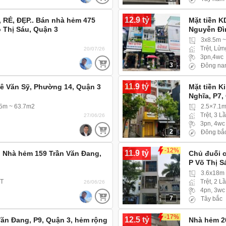
12.9 tỷ
 RẺ, ĐẸP.. Bán nhà hẻm 475
Mặt tiền K
õ Thị Sáu, Quận 3
Nguyễn Đì
3x8.5m 
Trệt, Lửn
20/07/26
3pn,4wc
3
Đông na
11.9 tỷ
ê Văn Sỹ, Phường 14, Quận 3
Mặt tiền 
Nghĩa, P7,
 5m ~ 63.7m2
2.5×7.1m
Trệt, 3 L
27/06/26
3pn, 4wc
2
Đông bắ
-12%
11.9 tỷ
. Nhà hẻm 159 Trần Văn Đang,
Chủ đuối c
P Võ Thị S
3.6x18m
ST
Trệt, 2 L
26/06/26
4pn, 3wc
7
Tây bắc
-17%
12.5 tỷ
ăn Đang, P9, Quận 3, hẻm rộng
Nhà hẻm 2