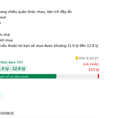
 sang nhiều quận khác nhau, tiện ích đầy đủ
mua!
n
em nhà
ười mua.
ỷ nếu thuận lợi bạn sẽ mua được khoảng 11.9 tỷ đến 12.8 tỷ
Đây là giá gì?
VÙNG MUA TỐT
GIÁ CHÀO
.9 tỷ - 12.8 tỷ
13.5 tỷ
giới hỗ trợ đàm phán
02/09/25