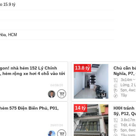
o 15.9 tỷ
Hòa, HCM
13.8 tỷ
ngon! nhà hẻm 152 Lý Chính
Chủ cần b
, hẻm rộng xe hơi 4 chỗ vào tới
Nghĩa, P7,
3x14m ~
Lửng, 2 
04/08/26
5pn, 4wc
12
Tây
14 tỷ
hẻm 575 Điện Biên Phủ, P01,
HXH tránh 
Sỹ, P12, Q
3.8x17m
Trệt, 4 lầ
26/07/26
5pn, 6wc
5
Tây nam