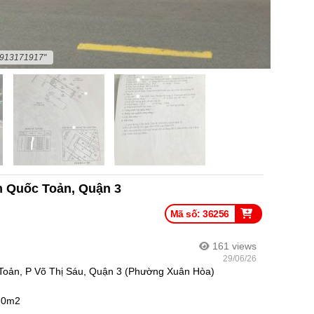
0913171917"
ần Quốc Toản, Quận 3
Mã số: 36256
161
views
29/06/26
 Toản, P Võ Thị Sáu, Quận 3 (Phường Xuân Hòa)
 60m2