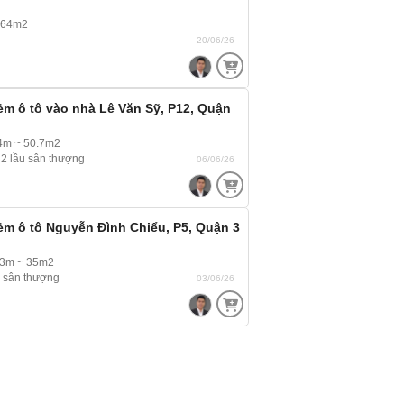
 64m2
20/06/26
m ô tô vào nhà Lê Văn Sỹ, P12, Quận
4m ~ 50.7m2
 2 lầu sân thượng
06/06/26
m ô tô Nguyễn Đình Chiểu, P5, Quận 3
.3m ~ 35m2
u sân thượng
03/06/26