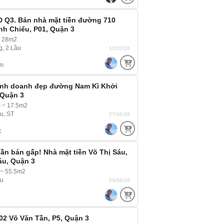
D Q3. Bán nhà mặt tiền đường 710
nh Chiểu, P01, Quận 3
~ 28m2
g, 2 Lầu
12/07/26
m
Kinh doanh đẹp đường Nam Kì Khởi
 Quận 3
 ~ 17.5m2
ầu, ST
27/06/26
c
ần bán gấp! Nhà mặt tiền Võ Thị Sáu,
áu, Quận 3
 ~ 55.5m2
ầu
25/06/26
02 Võ Văn Tần, P5, Quận 3