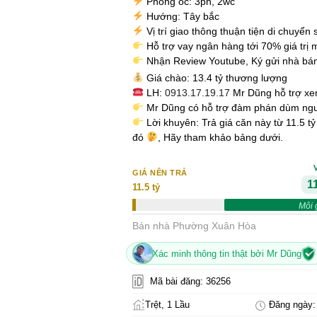
Phòng ốc: 3pn, 2wc
Hướng: Tây bắc
Vị trí giao thông thuận tiện di chuyển
Hỗ trợ vay ngân hàng tới 70% giá trị 
Nhận Review Youtube, Ký gửi nhà bá
Giá chào: 13.4 tỷ thương lượng
LH:
0913.17.19.17
Mr Dũng hỗ trợ x
Mr Dũng có hỗ trợ đàm phán dùm ng
Lời khuyên: Trả giá căn này từ 11.5 t
đó
, Hãy tham khảo bảng dưới.
GIÁ NÊN TRẢ
11
11.5 tỷ
Môi 
Bán nhà Phường Xuân Hòa
Xác minh thông tin thật bởi Mr Dũng
Mã bài đăng: 36256
Trệt, 1 Lầu
Đăng ngày: 