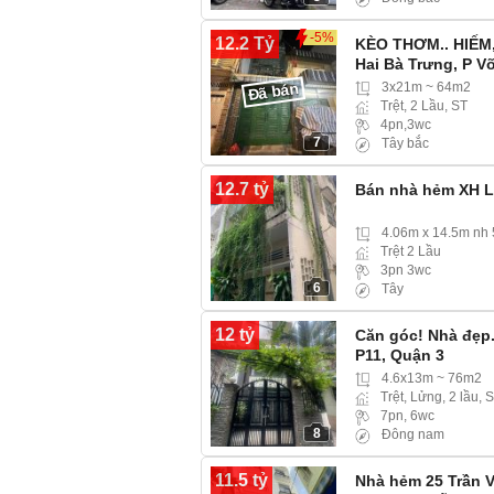
-5%
12.2 Tỷ
KÈO THƠM.. HIẾM,
Hai Bà Trưng, P V
Đã bán
3x21m ~ 64m2
Trệt, 2 Lầu, ST
4pn,3wc
7
Tây bắc
12.7 tỷ
Bán nhà hẻm XH L
4.06m x 14.5m nh
Trệt 2 Lầu
3pn 3wc
6
Tây
12 tỷ
Căn góc! Nhà đẹp
P11, Quận 3
4.6x13m ~ 76m2
Trệt, Lửng, 2 lầu, 
7pn, 6wc
8
Đông nam
11.5 tỷ
Nhà hẻm 25 Trần V