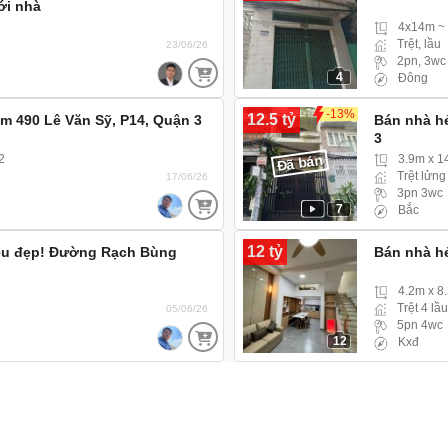
ới nhà
4x14m ~
Trệt, lầu
23/06/26
2pn, 3wc
4
Đông
-13%
12.5 tỷ
m 490 Lê Văn Sỹ, P14, Quận 3
Bán nhà hẻ
3
Đã bán
2
3.9m x 1
Trệt lửng
17/06/26
3pn 3wc
7
Bắc
12 tỷ
iêu đẹp! Đường Rạch Bùng
Bán nhà hẻ
4.2m x 8
Trệt 4 lầ
05/06/26
5pn 4wc
12
Kxđ