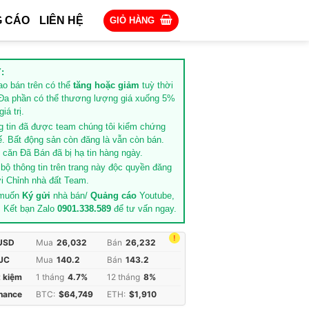
 CÁO
LIÊN HỆ
GIỎ HÀNG
:
rao bán trên có thể
tăng hoặc giảm
tuỳ thời
Đa phần có thể thương lượng giá xuống 5%
iá trị.
g tin đã được team chúng tôi kiểm chứng
ế. Bất động sản còn đăng là vẫn còn bán.
căn Đã Bán đã bị hạ tin hàng ngày.
 bộ thông tin trên trang này độc quyền đăng
i Chỉnh nhà đất Team.
 muốn
Ký gửi
nhà bán/
Quảng cáo
Youtube,
. Kết bạn Zalo
0901.338.589
để tư vấn ngay.
!
 USD
Mua
26,032
Bán
26,232
JC
Mua
140.2
Bán
143.2
t kiệm
1 tháng
4.7%
12 tháng
8%
inance
BTC:
$64,749
ETH:
$1,910