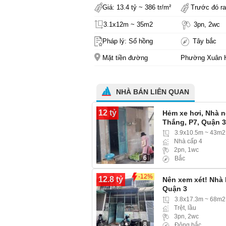
Giá: 13.4 tỷ ~ 386 tr/m²
Trước đó ra
3.1x12m ~ 35m2
3pn, 2wc
Pháp lý: Sổ hồng
Tây bắc
Mặt tiền đường
Phường Xuân 
NHÀ BÁN LIÊN QUAN
12 tỷ
Hẻm xe hơi, Nhà 
Thắng, P7, Quận 3
nhà
3.9x10.5m ~ 43m2
Nhà cấp 4
2pn, 1wc
6
Bắc
-12%
12.8 tỷ
Nên xem xét! Nhà 
Quận 3
3.8x17.3m ~ 68m2
Trệt, lầu
3pn, 2wc
8
Đông bắc