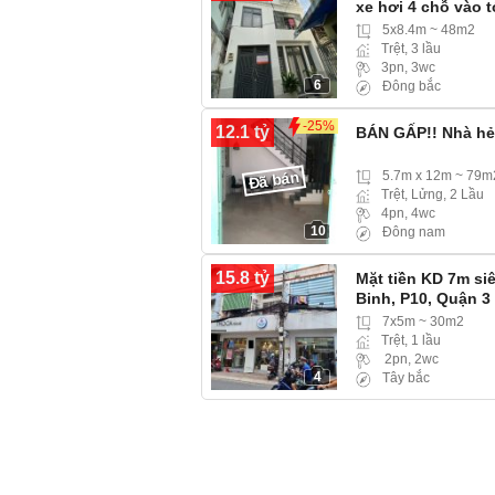
xe hơi 4 chỗ vào t
5x8.4m ~ 48m2
Trệt, 3 lầu
3pn, 3wc
6
Đông bắc
-25%
12.1 tỷ
BÁN GẤP!! Nhà hẻ
Đã bán
5.7m x 12m ~ 79m
Trệt, Lửng, 2 Lầu
4pn, 4wc
10
Đông nam
15.8 tỷ
Mặt tiền KD 7m s
Binh, P10, Quận 3
7x5m ~ 30m2
Trệt, 1 lầu
2pn, 2wc
4
Tây bắc