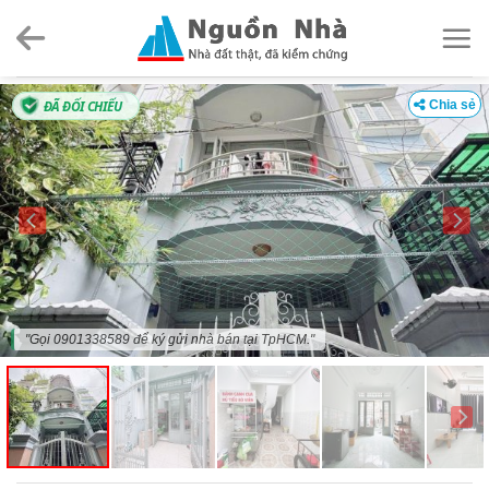
Skip
to
content
ĐÃ ĐỐI CHIẾU
Chia sẻ
"Gọi 0901338589 để ký gửi nhà bán tại TpHCM."