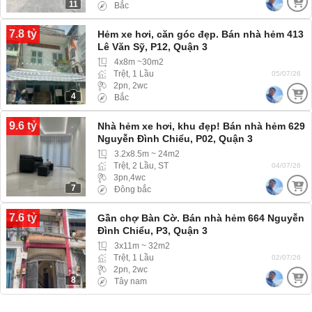
11
Bắc
7.8 tỷ
Hẻm xe hơi, căn góc đẹp. Bán nhà hẻm 413
Lê Văn Sỹ, P12, Quận 3
4x8m ~30m2
Trệt, 1 Lầu
05/07/26
2pn, 2wc
4
Bắc
9.6 tỷ
Nhà hẻm xe hơi, khu đẹp! Bán nhà hẻm 629
Nguyễn Đình Chiểu, P02, Quận 3
3.2x8.5m ~ 24m2
Trệt, 2 Lầu, ST
04/07/26
3pn,4wc
7
Đông bắc
7.6 tỷ
Gần chợ Bàn Cờ. Bán nhà hẻm 664 Nguyễn
Đình Chiểu, P3, Quận 3
3x11m ~ 32m2
Trệt, 1 Lầu
02/07/26
2pn, 2wc
8
Tây nam