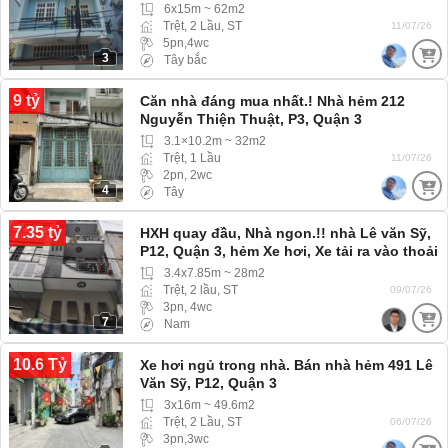
6x15m ~ 62m2
Trệt, 2 Lầu, ST
11/07/26
5pn,4wc
3
Tây bắc
9 tỷ
Căn nhà đáng mua nhất.! Nhà hẻm 212
Nguyễn Thiện Thuật, P3, Quận 3
3.1×10.2m ~ 32m2
Trệt, 1 Lầu
11/07/26
2pn, 2wc
4
Tây
7.35 tỷ
HXH quay đầu, Nhà ngon.!! nhà Lê văn Sỹ,
P12, Quận 3, hẻm Xe hơi, Xe tải ra vào thoải
mái
3.4x7.85m ~ 28m2
Trệt, 2 lầu, ST
09/07/26
3pn, 4wc
7
Nam
10.6 Tỷ
Xe hơi ngủ trong nhà. Bán nhà hẻm 491 Lê
Văn Sỹ, P12, Quận 3
3x16m ~ 49.6m2
Trệt, 2 Lầu, ST
06/07/26
3pn,3wc