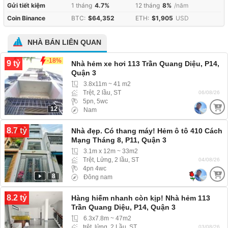
Gửi tiết kiệm
1 tháng
4.7%
12 tháng
8%
/năm
Coin Binance
BTC:
$64,352
ETH:
$1,905
USD
NHÀ BÁN LIÊN QUAN
-18%
9 tỷ
Nhà hẻm xe hơi 113 Trần Quang Diệu, P14,
Quận 3
3.8x11m ~ 41 m2
Trệt, 2 lầu, ST
06/08/26
5pn, 5wc
12
Nam
8.7 tỷ
Nhà đẹp. Có thang máy! Hẻm ô tô 410 Cách
Mạng Tháng 8, P11, Quận 3
3.1m x 12m ~ 33m2
Trệt, Lửng, 2 lầu, ST
04/08/26
4pn 4wc
8
Đông nam
8.2 tỷ
Hàng hiếm nhanh còn kịp! Nhà hẻm 113
Trần Quang Diệu, P14, Quận 3
6.3x7.8m ~ 47m2
trệt, lửng, 2 Lầu, ST
03/08/26