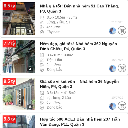
8.5 tỷ
Nhà giá tốt! Bán nhà hẻm 51 Cao Thắng,
P3, Quận 3
3.5 x 10.5m ~ 35m2
Lửng, 2 lầu, ST
21/07/26
4pn, 3wc
8
Tây nam
7.2 tỷ
Hẻm đẹp, giá tốt.! Nhà hẻm 362 Nguyễn
Đình Chiểu, P4, Quận 3
3.4x10m ~ 33m2
Trệt, 1 lầu
15/07/26
2pn, 2wc
4
Đông bắc
9.5 tỷ
Giá sốc vì kẹt vốn – Nhà hẻm 36 Nguyễn
Hiền, P4, Quận 3
3.6x13m ~ 41.5m2
trệt, lửng, 2 Lầu
15/07/26
6pn, 7wc
8
Đông bắc
9.8 tỷ
Hợp tác 500 ACE.! Bán nhà hẻm 237 Trần
Văn Đang, P11, Quận 3