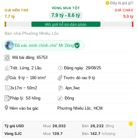
Đây là giá gì?
VÙNG MUA TỐT
GIÁ NÊN TRẢ
GIÁ CHÀO
7.9 tỷ - 8.6 tỷ
7.7 tỷ
9.0 tỷ
Môi giới hỗ trợ đàm phán
Bán nhà Phường Nhiêu Lộc
"Đã xác minh chính chủ" Mr Dũng
Mã bài đăng: 65753
Trệt, Lửng, 2 Lầu
Đăng ngày: 29/08/25
Giá: 9 tỷ ~ 180 tr/m²
Trước đó rao 9 tỷ
3x17m ~ 50m2
4pn,3wc
Pháp lý: Sổ hồng
Đông
Hẻm vào ba gác
Phường Nhiêu Lộc, HCM
!
Tỷ giá USD
Mua
26,032
Bán
26,232
đồng
Vàng SJC
Mua
139.7
Bán
142.7
tr/lượng