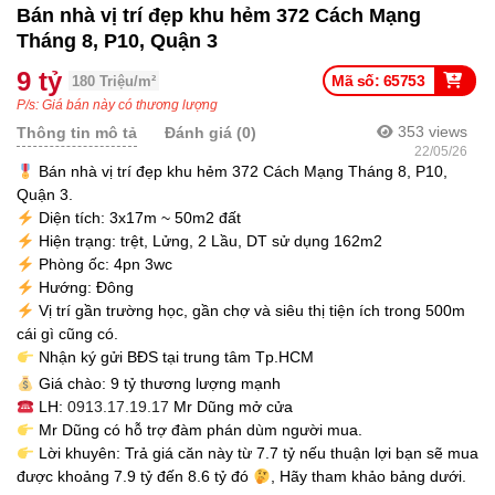
Bán nhà vị trí đẹp khu hẻm 372 Cách Mạng
Tháng 8, P10, Quận 3
9 tỷ
Mã số: 65753
180 Triệu/m²
P/s: Giá bán này có thương lượng
353
views
Thông tin mô tả
Đánh giá (0)
22/05/26
Bán nhà vị trí đẹp khu hẻm 372 Cách Mạng Tháng 8, P10,
Quận 3.
Diện tích: 3x17m ~ 50m2 đất
Hiện trạng: trệt, Lửng, 2 Lầu, DT sử dụng 162m2
Phòng ốc: 4pn 3wc
Hướng: Đông
Vị trí gần trường học, gần chợ và siêu thị tiện ích trong 500m
cái gì cũng có.
Nhận ký gửi BĐS tại trung tâm Tp.HCM
Giá chào: 9 tỷ thương lượng mạnh
LH:
0913.17.19.17
Mr Dũng mở cửa
Mr Dũng có hỗ trợ đàm phán dùm người mua.
Lời khuyên: Trả giá căn này từ 7.7 tỷ nếu thuận lợi bạn sẽ mua
được khoảng 7.9 tỷ đến 8.6 tỷ đó
, Hãy tham khảo bảng dưới.