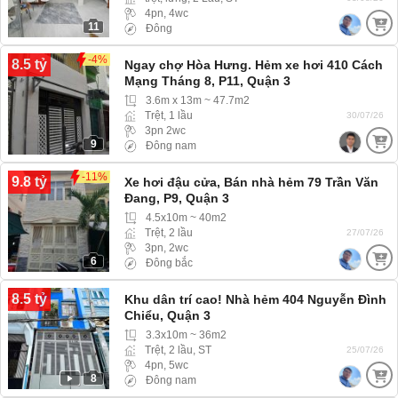
4pn, 4wc
11
Đông
-4%
8.5 tỷ
Ngay chợ Hòa Hưng. Hẻm xe hơi 410 Cách
Mạng Tháng 8, P11, Quận 3
3.6m x 13m ~ 47.7m2
Trệt, 1 lầu
30/07/26
3pn 2wc
9
Đông nam
-11%
9.8 tỷ
Xe hơi đậu cửa, Bán nhà hẻm 79 Trần Văn
Đang, P9, Quận 3
4.5x10m ~ 40m2
Trệt, 2 lầu
27/07/26
3pn, 2wc
6
Đông bắc
8.5 tỷ
Khu dân trí cao! Nhà hẻm 404 Nguyễn Đình
Chiểu, Quận 3
3.3x10m ~ 36m2
Trệt, 2 lầu, ST
25/07/26
4pn, 5wc
8
Đông nam