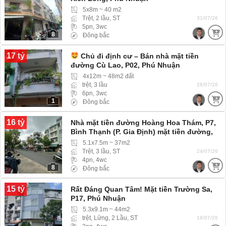
5x8m ~ 40 m2
Trệt, 2 lầu, ST
31/07/26
5pn, 3wc
8
Đông bắc
17 tỷ
Chủ đi định cư – Bán nhà mặt tiền
đường Cù Lao, P02, Phú Nhuận
4x12m ~ 48m2 đất
trệt, 3 lầu
26/07/26
6pn, 3wc
1
Đông bắc
16 tỷ
Nhà mặt tiền đường Hoàng Hoa Thám, P7,
Bình Thạnh (P. Gia Định) mặt tiền đường,
nhanh mua còn kịp
5.1x7.5m ~ 37m2
Trệt, 3 lầu, ST
24/07/26
4pn, 4wc
8
Đông bắc
15 tỷ
Rất Đáng Quan Tâm! Mặt tiền Trường Sa,
P17, Phú Nhuận
5.3x9.1m ~ 44m2
trệt, Lửng, 2 Lầu, ST
18/07/26