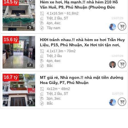
14.5 tỷ
Hẻm xe hơi, Hạ mạnh.!! nhà hẻm 210 Hồ
Văn Huê, P9, Phú Nhuận (Phường Đức
Nhuận) hẻm rộng xe hơi
4.1x16.5m ~ 61.8m2
Trệt, 2 lầu, ST
13/07/26
4pn, 4wc
5
Tây nam
15.6 tỷ
HXH tránh nhau.!! nhà hẻm xe hơi Trần Huy
Liệu, P15, Phú Nhuận, Xe Hơi tới tận nơi,
đầu tư có giá tốt sinh lời
4.1x17.3m ~ 70m2
Trệt, 2 lầu
12/07/26
4pn, 4wc
7
Bắc
16.7 tỷ
MT giá rẻ, Nhà ngon.!! nhà mặt tiền đường
Hoa Giấy, P7, Phú Nhuận
4x12m ~ 48m2
Trệt, 2 lầu, ST
11/07/26
3pn, 3wc
7
Bắc