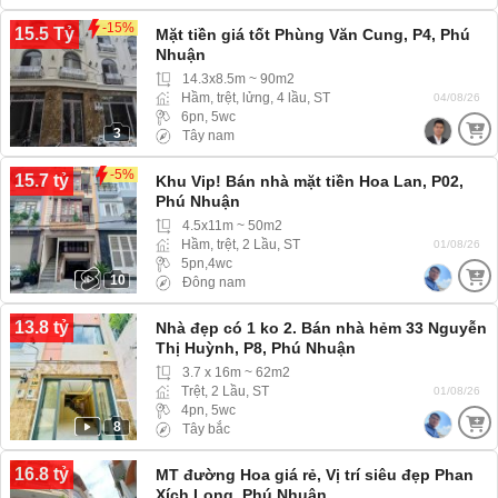
-15%
15.5 Tỷ
Mặt tiền giá tốt Phùng Văn Cung, P4, Phú
Nhuận
14.3x8.5m ~ 90m2
Hầm, trệt, lửng, 4 lầu, ST
04/08/26
6pn, 5wc
3
Tây nam
-5%
15.7 tỷ
Khu Vip! Bán nhà mặt tiền Hoa Lan, P02,
Phú Nhuận
4.5x11m ~ 50m2
Hầm, trệt, 2 Lầu, ST
01/08/26
5pn,4wc
10
Đông nam
13.8 tỷ
Nhà đẹp có 1 ko 2. Bán nhà hẻm 33 Nguyễn
Thị Huỳnh, P8, Phú Nhuận
3.7 x 16m ~ 62m2
Trệt, 2 Lầu, ST
01/08/26
4pn, 5wc
8
Tây bắc
16.8 tỷ
MT đường Hoa giá rẻ, Vị trí siêu đẹp Phan
Xích Long, Phú Nhuận