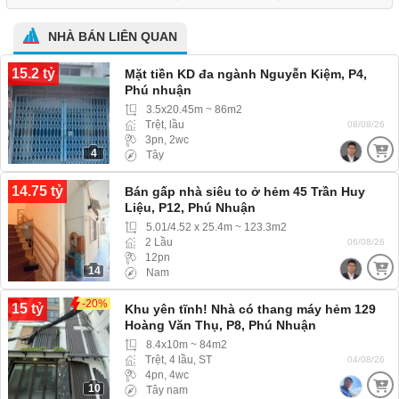
NHÀ BÁN LIÊN QUAN
15.2 tỷ
Mặt tiền KD đa ngành Nguyễn Kiệm, P4,
Phú nhuận
3.5x20.45m ~ 86m2
Trệt, lầu
08/08/26
3pn, 2wc
4
Tây
14.75 tỷ
Bán gấp nhà siêu to ở hẻm 45 Trần Huy
Liệu, P12, Phú Nhuận
5.01/4.52 x 25.4m ~ 123.3m2
2 Lầu
06/08/26
12pn
14
Nam
-20%
15 tỷ
Khu yên tĩnh! Nhà có thang máy hẻm 129
Hoàng Văn Thụ, P8, Phú Nhuận
8.4x10m ~ 84m2
Trệt, 4 lầu, ST
04/08/26
4pn, 4wc
10
Tây nam