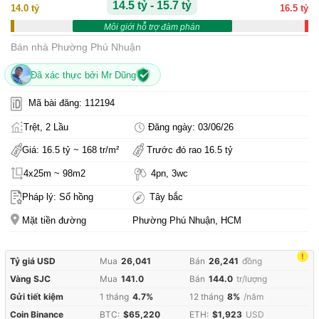
14.5 tỷ - 15.7 tỷ
14.0 tỷ
16.5 tỷ
Môi giới hỗ trợ đàm phán
Bán nhà Phường Phú Nhuận
Đã xác thực bởi Mr Dũng
Mã bài đăng: 112194
Trệt, 2 Lầu
Đăng ngày: 03/06/26
Giá: 16.5 tỷ ~ 168 tr/m²
Trước đó rao 16.5 tỷ
4x25m ~ 98m2
4pn, 3wc
Pháp lý: Sổ hồng
Tây bắc
Mặt tiền đường
Phường Phú Nhuận, HCM
!
Tỷ giá USD
Mua
26,041
Bán
26,241
đồng
Vàng SJC
Mua
141.0
Bán
144.0
tr/lượng
Gửi tiết kiệm
1 tháng
4.7%
12 tháng
8%
/năm
Coin Binance
BTC:
$65,220
ETH:
$1,923
USD