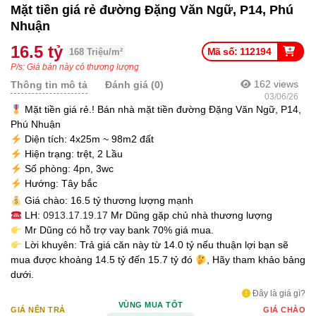
Mặt tiền giá rẻ đường Đặng Văn Ngữ, P14, Phú
Nhuận
16.5 tỷ
Mã số: 112194
168 Triệu/m²
P/s: Giá bán này có thương lượng
162
views
Thông tin mô tả
Đánh giá (0)
03/06/26
Mặt tiền giá rẻ.! Bán nhà mặt tiền đường Đặng Văn Ngữ, P14,
Phú Nhuận
Diện tích: 4x25m ~ 98m2 đất
Hiện trạng: trệt, 2 Lầu
Số phòng: 4pn, 3wc
Hướng: Tây bắc
Giá chào: 16.5 tỷ thương lượng mạnh
LH:
0913.17.19.17
Mr Dũng gặp chủ nhà thương lượng
Mr Dũng có hỗ trợ vay bank 70% giá mua.
Lời khuyên: Trả giá căn này từ 14.0 tỷ nếu thuận lợi bạn sẽ
mua được khoảng 14.5 tỷ đến 15.7 tỷ đó
, Hãy tham khảo bảng
dưới.
Đây là giá gì?
VÙNG MUA TỐT
GIÁ NÊN TRẢ
GIÁ CHÀO