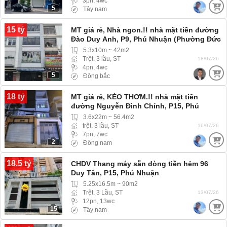
3pn, 4wc
5
Tây nam
15 tỷ
MT giá rẻ, Nhà ngon.!! nhà mặt tiền đường
Đào Duy Anh, P9, Phú Nhuận (Phường Đức
Nhuận)
5.3x10m ~ 42m2
Trệt, 3 lầu, ST
18/07/26
4pn, 4wc
5
Đông bắc
18 tỷ
MT giá rẻ, KÈO THƠM.!! nhà mặt tiền
đường Nguyễn Đình Chính, P15, Phú
Nhuận (Phường Phú Nhuận)
3.6x22m ~ 56.4m2
trệt, 3 lầu, ST
16/07/26
7pn, 7wc
2
Đông nam
18.5 tỷ
CHDV Thang máy sẵn dòng tiền hẻm 96
Duy Tân, P15, Phú Nhuận
5.25x16.5m ~ 90m2
Trệt, 3 Lầu, ST
13/07/26
12pn, 13wc
15
Tây nam