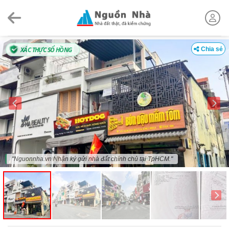
Skip
to
content
XÁC THỰC SỔ HỒNG
Chia sẻ
"Nguonnha.vn Nhận ký gửi nhà đất chính chủ tại TpHCM."