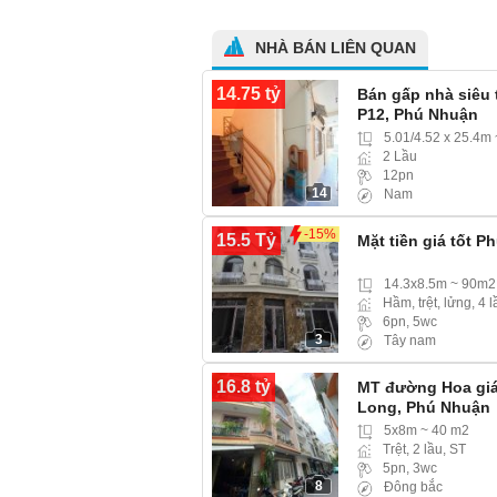
NHÀ BÁN LIÊN QUAN
14.75 tỷ
Bán gấp nhà siêu 
P12, Phú Nhuận
5.01/4.52 x 25.4m
2 Lầu
12pn
14
Nam
-15%
15.5 Tỷ
Mặt tiền giá tốt 
14.3x8.5m ~ 90m2
Hầm, trệt, lửng, 4 
6pn, 5wc
3
Tây nam
16.8 tỷ
MT đường Hoa giá r
Long, Phú Nhuận
5x8m ~ 40 m2
Trệt, 2 lầu, ST
5pn, 3wc
8
Đông bắc