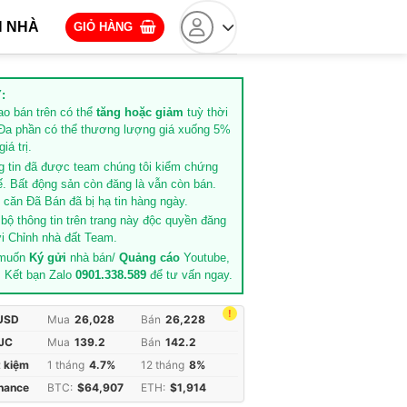
 NHÀ
GIỎ HÀNG
:
rao bán trên có thể
tăng hoặc giảm
tuỳ thời
Đa phần có thể thương lượng giá xuống 5%
iá trị.
g tin đã được team chúng tôi kiểm chứng
ế. Bất động sản còn đăng là vẫn còn bán.
căn Đã Bán đã bị hạ tin hàng ngày.
 bộ thông tin trên trang này độc quyền đăng
i Chỉnh nhà đất Team.
 muốn
Ký gửi
nhà bán/
Quảng cáo
Youtube,
. Kết bạn Zalo
0901.338.589
để tư vấn ngay.
!
 USD
Mua
26,028
Bán
26,228
JC
Mua
139.2
Bán
142.2
t kiệm
1 tháng
4.7%
12 tháng
8%
inance
BTC:
$64,907
ETH:
$1,914