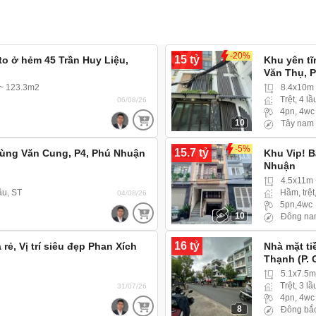
-20%
15 tỷ
to ở hẻm 45 Trần Huy Liệu,
Khu yên t
Văn Thụ, 
 ~ 123.3m2
8.4x10m
Trệt, 4 lầ
06/08/26
4pn, 4wc
10
Tây nam
-5%
15.7 tỷ
Phùng Văn Cung, P4, Phú Nhuận
Khu Vip! B
Nhuận
4.5x11m
lầu, ST
Hầm, trệt
04/08/26
5pn,4wc
10
Đông na
16 tỷ
ẻ, Vị trí siêu đẹp Phan Xích
Nhà mặt t
Thạnh (P. 
còn kịp
5.1x7.5
Trệt, 3 lầ
31/07/26
4pn, 4wc
8
Đông bắ