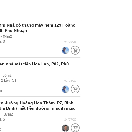
ĩnh! Nhà có thang máy hẻm 129 Hoàng
P8, Phú Nhuận
 ~ 84m2
u, ST
04/08/26
án nhà mặt tiền Hoa Lan, P02, Phú
 ~ 50m2
, 2 Lầu, ST
01/08/26
m
iền đường Hoàng Hoa Thám, P7, Bình
Gia Định) mặt tiền đường, nhanh mua
m ~ 37m2
u, ST
24/07/26
c