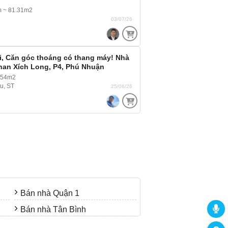
m ~ 81.31m2
03/07/26
i, Căn góc thoáng có thang máy! Nhà
han Xích Long, P4, Phú Nhuận
 54m2
ầu, ST
25/06/26
Bán nhà Quận 1
Bán nhà Tân Bình