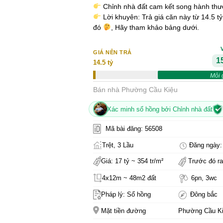
Chỉnh nhà đất cam kết song hành thươ
Lời khuyên: Trả giá căn này từ 14.5 t
đó
, Hãy tham khảo bảng dưới.
GIÁ NÊN TRẢ
15
14.5 tỷ
Môi 
Bán nhà Phường Cầu Kiệu
Xác minh sổ hồng bởi Chỉnh nhà đất
Mã bài đăng: 56508
Trệt, 3 Lầu
Đăng ngày: 
Giá: 17 tỷ ~ 354 tr/m²
Trước đó ra
4x12m ~ 48m2 đất
6pn, 3wc
Pháp lý: Sổ hồng
Đông bắc
Mặt tiền đường
Phường Cầu K