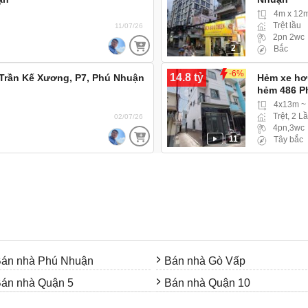
4m x 12
Trệt lầu
11/07/26
2pn 2wc
2
Bắc
-6%
14.8 tỷ
Trần Kế Xương, P7, Phú Nhuận
Hẻm xe hơ
hẻm 486 P
4x13m ~
Trệt, 2 L
02/07/26
4pn,3wc
11
Tây bắc
án nhà Phú Nhuận
Bán nhà Gò Vấp
án nhà Quận 5
Bán nhà Quận 10