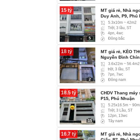
15 tỷ
MT giá rẻ, Nhà ng
Duy Anh, P9, Phú
5.3x10m ~ 42m2
Trệt, 3 lầu, ST
4pn, 4wc
5
Đông bắc
18 tỷ
MT giá rẻ, KÈO TH
Nguyễn Đình Chín
Phú Nhuận)
3.6x22m ~ 56.4m2
trệt, 3 lầu, ST
7pn, 7wc
2
Đông nam
18.5 tỷ
CHDV Thang máy s
P15, Phú Nhuận
5.25x16.5m ~ 90m
Trệt, 3 Lầu, ST
12pn, 13wc
15
Tây nam
16.7 tỷ
MT giá rẻ, Nhà ng
Giấy, P7, Phú Nhu