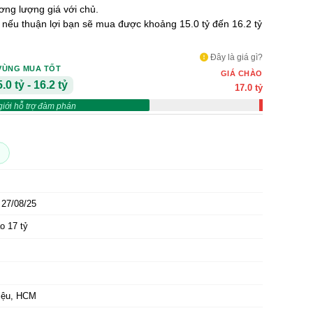
ng lượng giá với chủ.
ỷ nếu thuận lợi bạn sẽ mua được khoảng 15.0 tỷ đến 16.2 tỷ
Đây là giá gì?
VÙNG MUA TỐT
GIÁ CHÀO
.0 tỷ - 16.2 tỷ
17.0 tỷ
giới hỗ trợ đàm phán
27/08/25
o 17 tỷ
iệu, HCM