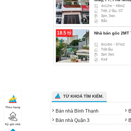
4x12m ~ 48m2
Trệt, 2 lầu, ST
3pn, 3wc
7
Bắc
18.5 tỷ
Nhà bán góc 2MT 
8x14m ~ 97m2
Trệt lầu
3pn 3wc
9
Kxđ
TỪ KHOÁ TÌM KIẾM.
Theo hạng
Bán nhà Bình Thạnh
B
Bán nhà Quận 3
B
Ký gửi nhà