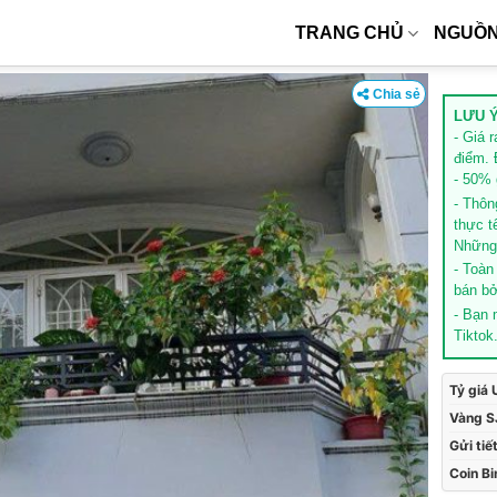
TRANG CHỦ
NGUỒN
Chia sẻ
LƯU Ý
- Giá 
điểm. 
- 50% g
- Thôn
thực t
Những 
- Toàn
bán bở
- Bạn
Tiktok
Tỷ giá
Vàng S
Gửi tiế
Coin B