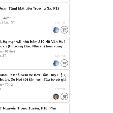
uan Tâm! Mặt tiền Trường Sa, P17,
n
m ~ 44m2
g, 2 Lầu, ST
18/07/26
, Hạ mạnh.!! nhà hẻm 210 Hồ Văn Huê,
huận (Phường Đức Nhuận) hẻm rộng
m ~ 61.8m2
u, ST
13/07/26
nhau.!! nhà hẻm xe hơi Trần Huy Liệu,
huận, Xe Hơi tới tận nơi, đầu tư có giá
i
3m ~ 70m2
u
12/07/26
T Nguyễn Trọng Tuyển, P10, Phú