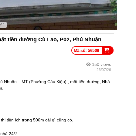
M."
mặt tiền đường Cù Lao, P02, Phú Nhuận
Mã số: 56508
150
views
26/07/26
hú Nhuận – MT (Phường Cầu Kiệu) , mặt tiền đường, Nhà
m.
thị tiện ích trong 500m cái gì cũng có.
nhà 24/7...