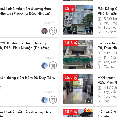
15 tỷ
on.!! nhà mặt tiền đường Đào
Rất Đáng Q
 Nhuận (Phường Đức Nhuận)
Phú Nhuậ
5.3x9.1
trệt, Lửn
18/07/26
3pn, 4wc
5
Tây nam
14.5 tỷ
ƠM.!! nhà mặt tiền đường
Hẻm xe hơi
h, P15, Phú Nhuận (Phường
P9, Phú N
xe hơi
4.1x16.5
Trệt, 2 lầ
16/07/26
4pn, 4wc
5
Tây nam
15.6 tỷ
ẵn dòng tiền hẻm 96 Duy Tân,
HXH tránh 
P15, Phú N
tốt sinh lờ
2
4.1x17.
Trệt, 2 lầ
13/07/26
4pn, 4wc
7
Bắc
-5%
16.9 tỷ
on.!! nhà mặt tiền đường Hoa
Bán nhà M
ận
Nhuận