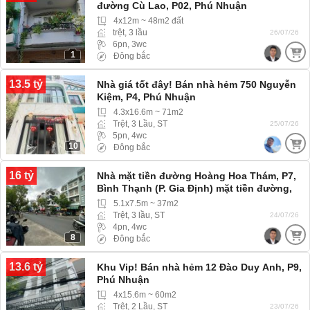
đường Cù Lao, P02, Phú Nhuận
4x12m ~ 48m2 đất
trệt, 3 lầu
26/07/26
6pn, 3wc
1
Đông bắc
13.5 tỷ
Nhà giá tốt đây! Bán nhà hẻm 750 Nguyễn
Kiệm, P4, Phú Nhuận
4.3x16.6m ~ 71m2
Trệt, 3 Lầu, ST
25/07/26
5pn, 4wc
10
Đông bắc
16 tỷ
Nhà mặt tiền đường Hoàng Hoa Thám, P7,
Bình Thạnh (P. Gia Định) mặt tiền đường,
nhanh mua còn kịp
5.1x7.5m ~ 37m2
Trệt, 3 lầu, ST
24/07/26
4pn, 4wc
8
Đông bắc
13.6 tỷ
Khu Vip! Bán nhà hẻm 12 Đào Duy Anh, P9,
Phú Nhuận
4x15.6m ~ 60m2
Trệt, 2 Lầu, ST
23/07/26