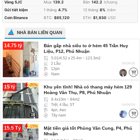
Vàng SJC
Mua
139.2
Bán
142.2
tr/lượng
Gửi tiết kiệm
1 tháng
4.7%
12 tháng
8%
/năm
Coin Binance
BTC:
$65,120
ETH:
$1,930
USD
NHÀ BÁN LIÊN QUAN
14.75 tỷ
Bán gấp nhà siêu to ở hẻm 45 Trần Huy
Liệu, P12, Phú Nhuận
5.01/4.52 x 25.4m ~ 123.3m2
2 Lầu
06/08/26
12pn
14
Nam
-20%
15 tỷ
Khu yên tĩnh! Nhà có thang máy hẻm 129
Hoàng Văn Thụ, P8, Phú Nhuận
8.4x10m ~ 84m2
Trệt, 4 lầu, ST
04/08/26
4pn, 4wc
10
Tây nam
-15%
15.5 Tỷ
Mặt tiền giá tốt Phùng Văn Cung, P4, Phú
Nhuận