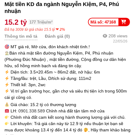
Mặt tiền KD đa ngành Nguyễn Kiệm, P4, Phú
nhuận
15.2 tỷ
Mã số: 47168
177 Triệu/m²
Đã hạ 300tr từ giá chào 15.5 tỷ
2%
208
views
Thông tin mô tả
Đánh giá (0)
22/05/26
MT giá rẻ, Mở cửa, đón khách nhiệt tình.!
Bán nhà mặt tiền đường Nguyễn Kiệm, P4, Phú nhuận
(Phường Đức Nhuận) , mặt tiền đường, Cộng đồng cư dân hiện
hữu, sổ hồng minh bạch và đáng tin cậy.
Diện tích: 3.5×20.45m ~ 86m2 đất, nở hậu: 6m
Tầng/lầu: trệt, Lầu, D/tích sử dụng: 111m2
Thiết kế: 3pn, 2wc
Vị trí gần trường học, gần chợ và siêu thị tiện ích trong 500m
cái gì cũng có.
Giá chào: 15.2 tỷ có thương lượng
LH:
0901.338.589
Chỉnh nhà đất tận tâm mở cửa
Chỉnh nhà đất cam kết song hành thương lượng giá với chủ.
Lời khuyên: Trả giá căn này từ 12.9 tỷ nếu thuận lợi bạn sẽ
mua được khoảng 13.4 tỷ đến 14.4 tỷ đó
, Hãy tham khảo bảng