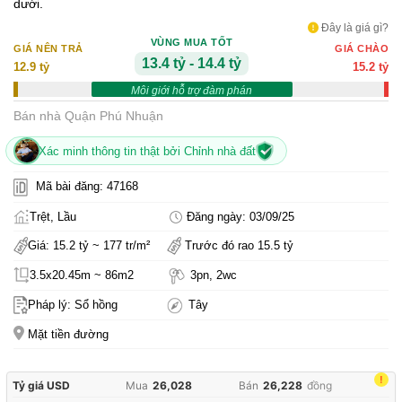
dưới.
Đây là giá gì?
VÙNG MUA TỐT
GIÁ NÊN TRẢ
GIÁ CHÀO
13.4 tỷ - 14.4 tỷ
12.9 tỷ
15.2 tỷ
Môi giới hỗ trợ đàm phán
Bán nhà Quận Phú Nhuận
Xác minh thông tin thật bởi Chỉnh nhà đất
Mã bài đăng: 47168
Trệt, Lầu
Đăng ngày: 03/09/25
Giá: 15.2 tỷ ~ 177 tr/m²
Trước đó rao 15.5 tỷ
3.5x20.45m ~ 86m2
3pn, 2wc
Pháp lý: Sổ hồng
Tây
Mặt tiền đường
!
Tỷ giá USD
Mua
26,028
Bán
26,228
đồng