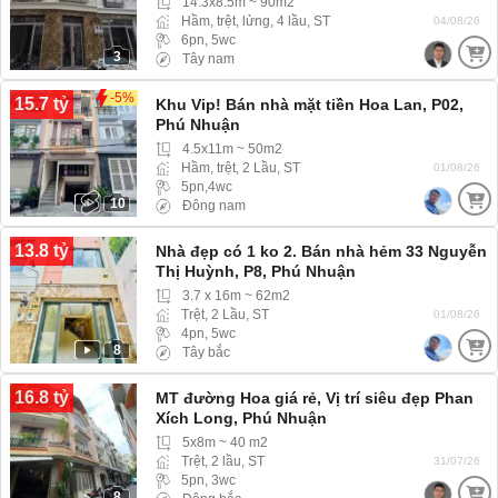
14.3x8.5m ~ 90m2
Hầm, trệt, lửng, 4 lầu, ST
04/08/26
6pn, 5wc
3
Tây nam
-5%
15.7 tỷ
Khu Vip! Bán nhà mặt tiền Hoa Lan, P02,
Phú Nhuận
4.5x11m ~ 50m2
Hầm, trệt, 2 Lầu, ST
01/08/26
5pn,4wc
10
Đông nam
13.8 tỷ
Nhà đẹp có 1 ko 2. Bán nhà hẻm 33 Nguyễn
Thị Huỳnh, P8, Phú Nhuận
3.7 x 16m ~ 62m2
Trệt, 2 Lầu, ST
01/08/26
4pn, 5wc
8
Tây bắc
16.8 tỷ
MT đường Hoa giá rẻ, Vị trí siêu đẹp Phan
Xích Long, Phú Nhuận
5x8m ~ 40 m2
Trệt, 2 lầu, ST
31/07/26
5pn, 3wc
8