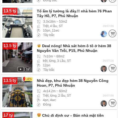
Đông bắc
13.5 tỷ
Tổ ấm lý tưởng là đây.!! nhà hẻm 76 Phan
Tây Hồ, P7, Phú Nhuận
3.3x18m ~ 53m2
Trệt, 4 lầu, ST
29/07/26
10pn, 11wc
6
Tây bắc
13.5 tỷ
Deal nóng! Nhà sát hẻm ô tô ở hẻm 38
Nguyễn Văn Trỗi, P15, Phú Nhuận
7x10m ~ 68m2
trệt, lửng, 3 Lầu, ST
26/07/26
12pn
12
Tây bắc
-4%
13.5 tỷ
Nhà đẹp, khu đẹp hẻm 38 Nguyễn Công
Hoan, P7, Phú Nhuận
4x14.2m ~ 60m2
Trệt, lửng, 2 lầu, ST
26/07/26
4pn, 4wc
9
Đông
17 tỷ
Chủ đi định cư – Bán nhà mặt tiền