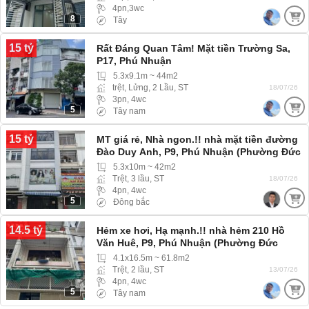
4pn,3wc
8
Tây
15 tỷ
Rất Đáng Quan Tâm! Mặt tiền Trường Sa,
P17, Phú Nhuận
5.3x9.1m ~ 44m2
trệt, Lửng, 2 Lầu, ST
18/07/26
3pn, 4wc
5
Tây nam
15 tỷ
MT giá rẻ, Nhà ngon.!! nhà mặt tiền đường
Đào Duy Anh, P9, Phú Nhuận (Phường Đức
Nhuận)
5.3x10m ~ 42m2
Trệt, 3 lầu, ST
18/07/26
4pn, 4wc
5
Đông bắc
14.5 tỷ
Hẻm xe hơi, Hạ mạnh.!! nhà hẻm 210 Hồ
Văn Huê, P9, Phú Nhuận (Phường Đức
Nhuận) hẻm rộng xe hơi
4.1x16.5m ~ 61.8m2
Trệt, 2 lầu, ST
13/07/26
4pn, 4wc
5
Tây nam