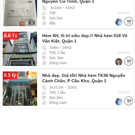
Nguyễn Cư Trinh, Quận 1
3x14m ~ 43m2
Trệt
09/06/26
1pn,1wc
3
Bắc
8.8 Tỷ
Hẻm XH, Vị trí siêu đẹp.!! Nhà hẻm 518 Võ
Văn Kiệt, Quận 1
3x8m ~ 24m2
Trệt, 2 lầu
08/06/26
2pn, 3wc
3
Đông nam
-7%
6.5 tỷ
Nhà đẹp. Giá tốt! Nhà hẻm TK36 Nguyễn
Cảnh Chân, P Cầu Kho, Quận 1
3x10.3m ~ 32m2
Trệt, 2 lầu
28/05/26
4pn,3wc
12
Đông nam