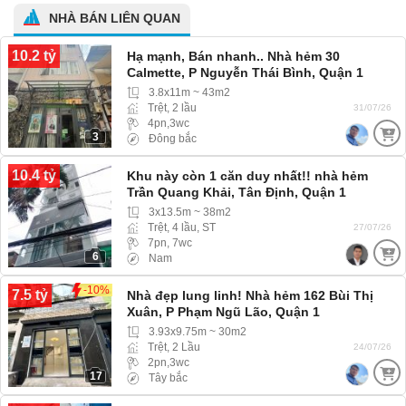
NHÀ BÁN LIÊN QUAN
10.2 tỷ
Hạ mạnh, Bán nhanh.. Nhà hẻm 30
Calmette, P Nguyễn Thái Bình, Quận 1
3.8x11m ~ 43m2
Trệt, 2 lầu
31/07/26
4pn,3wc
3
Đông bắc
10.4 tỷ
Khu này còn 1 căn duy nhất!! nhà hẻm
Trần Quang Khải, Tân Định, Quận 1
3x13.5m ~ 38m2
Trệt, 4 lầu, ST
27/07/26
7pn, 7wc
6
Nam
-10%
7.5 tỷ
Nhà đẹp lung linh! Nhà hẻm 162 Bùi Thị
Xuân, P Phạm Ngũ Lão, Quận 1
3.93x9.75m ~ 30m2
Trệt, 2 Lầu
24/07/26
2pn,3wc
17
Tây bắc