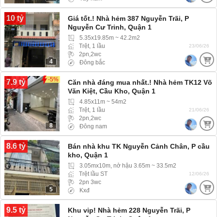
10 tỷ
Giá tốt.! Nhà hẻm 387 Nguyễn Trãi, P
Nguyễn Cư Trinh, Quận 1
5.35x19.85m ~ 42.2m2
Trệt, 1 lầu
23/06/26
2pn,2wc
4
Đông bắc
-5%
7.9 tỷ
Căn nhà đáng mua nhất.! Nhà hẻm TK12 Võ
Văn Kiệt, Cầu Kho, Quận 1
4.85x11m ~ 54m2
Trệt, 1 lầu
21/06/26
2pn,2wc
8
Đông nam
8.6 tỷ
Bán nhà khu TK Nguyễn Cảnh Chân, P cầu
kho, Quận 1
3.05mx10m, nở hậu 3.65m ~ 33.5m2
Trệt lầu ST
12/06/26
2pn 3wc
5
Kxđ
9.5 tỷ
Khu vip! Nhà hẻm 228 Nguyễn Trãi, P