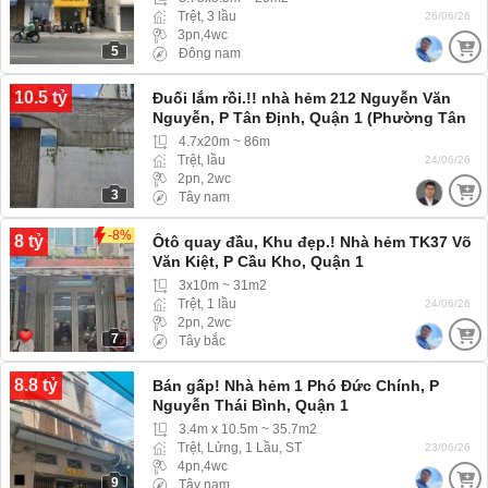
Trệt, 3 lầu
26/06/26
3pn,4wc
5
Đông nam
10.5 tỷ
Đuối lắm rồi.!! nhà hẻm 212 Nguyễn Văn
Nguyễn, P Tân Định, Quận 1 (Phường Tân
Định)
4.7x20m ~ 86m
Trệt, lầu
24/06/26
2pn, 2wc
3
Tây nam
-8%
8 tỷ
Ôtô quay đầu, Khu đẹp.! Nhà hẻm TK37 Võ
Văn Kiệt, P Cầu Kho, Quận 1
3x10m ~ 31m2
Trệt, 1 lầu
24/06/26
2pn, 2wc
7
Tây bắc
8.8 tỷ
Bán gấp! Nhà hẻm 1 Phó Đức Chính, P
Nguyễn Thái Bình, Quận 1
3.4m x 10.5m ~ 35.7m2
Trệt, Lửng, 1 Lầu, ST
23/06/26
4pn,4wc
9
Tây nam