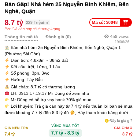
Bán Gấp! Nhà hẻm 25 Nguyễn Bỉnh Khiêm, Bến
Nghé, Quận
8.7 tỷ
Mã số: 30048
229 Triệu/m²
P/s: Giá bán này có thương lượng
459
views
Thông tin mô tả
Đánh giá (0)
19/06/26
Bán nhà hẻm 25 Nguyễn Bỉnh Khiêm, Bến Nghé, Quận 1
(Phường Sài Gòn)
Diện tích: 4.8x8m ~ 38m2 đất
Kết cấu: trệt, Lửng, 1 Lầu
Số phòng: 3pn, 3wc
Hướng: Tây Bắc
Giá chào: 8.7 tỷ có thương lượng
LH:
0913.17.19.17
Mr Dũng để xem nhà
Mr Dũng có hỗ trợ vay bank 70% giá mua.
Lời khuyên: Trả giá căn này từ 7.4 tỷ nếu thuận lợi bạn sẽ mua
được khoảng 7.7 tỷ đến 8.3 tỷ đó
, Hãy tham khảo bảng dưới.
Đây là giá gì?
VÙNG MUA TỐT
GIÁ NÊN TRẢ
GIÁ CHÀO
7.7 tỷ - 8.3 tỷ
7.4 tỷ
8.7 tỷ