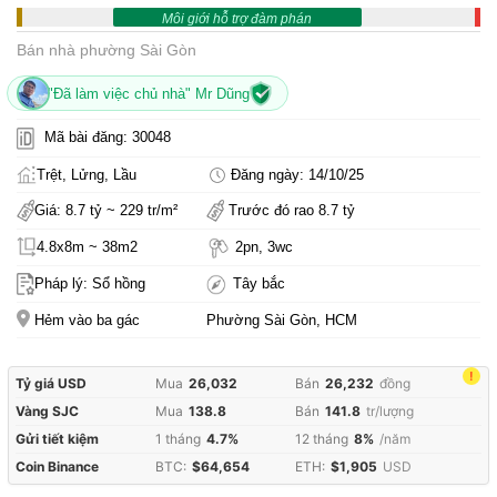
Môi giới hỗ trợ đàm phán
Bán nhà phường Sài Gòn
"Đã làm việc chủ nhà" Mr Dũng
Mã bài đăng: 30048
Trệt, Lửng, Lầu
Đăng ngày: 14/10/25
Giá: 8.7 tỷ ~ 229 tr/m²
Trước đó rao 8.7 tỷ
4.8x8m ~ 38m2
2pn, 3wc
Pháp lý: Sổ hồng
Tây bắc
Hẻm vào ba gác
Phường Sài Gòn, HCM
!
Tỷ giá USD
Mua
26,032
Bán
26,232
đồng
Vàng SJC
Mua
138.8
Bán
141.8
tr/lượng
Gửi tiết kiệm
1 tháng
4.7%
12 tháng
8%
/năm
Coin Binance
BTC:
$64,654
ETH:
$1,905
USD