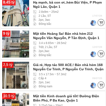
8.45 tỷ
Hạ mạnh, bà con ơi..hẻm Bùi Viện, P Phạm
Ngũ Lão, Quận 1
2.8x9m ~ 25m2
2 Lầu, ST
17/07/26
2pn, 3wc
15
Đông bắc
9 tỷ
Mặt tiền Hoàng Sa! Bán nhà hẻm 212
Nguyễn Văn Nguyễn, P Tân Định, Quận 1
3.4 x 8.65m ~ 28.5m2
Trệt, 2 Lầu, ST
12/07/26
2pn,3wc
9
Đông bắc
7.5 tỷ
Giá rẻ, Hợp tác 500 ACE.! Bán nhà hẻm 168
Nguyễn Cư Trinh, P Nguyễn Cư Trinh, Quận
1
3.5 x 17.5m ~ 57.3m2
Cấp 4
09/07/26
2pn, 1wc
3
Đông nam
10.5 tỷ
Mặt tiền Kinh doanh giá tốt! Đường Điện
Biên Phủ, P Đa Kao, Quận 1
3.75x5.5m ~ 20m2