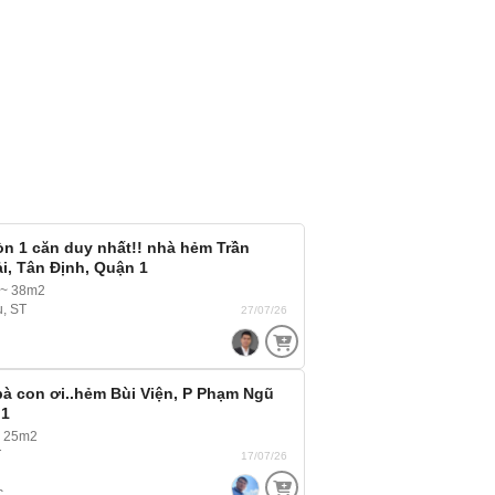
n 1 căn duy nhất!! nhà hẻm Trần
i, Tân Định, Quận 1
 ~ 38m2
u, ST
27/07/26
à con ơi..hẻm Bùi Viện, P Phạm Ngũ
 1
~ 25m2
T
17/07/26
c