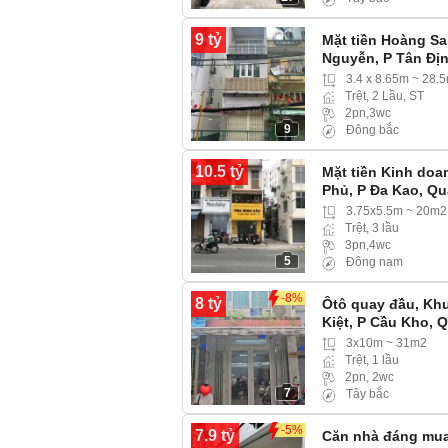
9 tỷ
Mặt tiền Hoàng S
Nguyễn, P Tân Đị
3.4 x 8.65m ~ 28.
Trệt, 2 Lầu, ST
2pn,3wc
9
Đông bắc
10.5 tỷ
Mặt tiền Kinh doa
Phủ, P Đa Kao, Qu
3.75x5.5m ~ 20m2
Trệt, 3 lầu
3pn,4wc
5
Đông nam
-8%
8 tỷ
Ôtô quay đầu, Kh
Kiệt, P Cầu Kho, 
3x10m ~ 31m2
Trệt, 1 lầu
2pn, 2wc
7
Tây bắc
-5%
7.9 tỷ
Căn nhà đáng mua