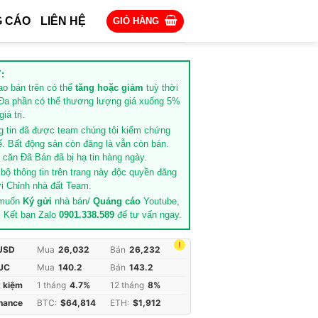
 CÁO
LIÊN HỆ
GIỎ HÀNG
:
rao bán trên có thể
tăng hoặc giảm
tuỳ thời
Đa phần có thể thương lượng giá xuống 5%
iá trị.
g tin đã được team chúng tôi kiểm chứng
ế. Bất động sản còn đăng là vẫn còn bán.
căn Đã Bán đã bị hạ tin hàng ngày.
 bộ thông tin trên trang này độc quyền đăng
i Chỉnh nhà đất Team.
 muốn
Ký gửi
nhà bán/
Quảng cáo
Youtube,
. Kết bạn Zalo
0901.338.589
để tư vấn ngay.
!
 USD
Mua
26,032
Bán
26,232
JC
Mua
140.2
Bán
143.2
t kiệm
1 tháng
4.7%
12 tháng
8%
inance
BTC:
$64,814
ETH:
$1,912