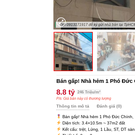
"Gọi 0913171917 để ký gửi nhà bán tại TpHC
Bán gấp! Nhà hẻm 1 Phó Đức 
8.8 tỷ
246 Triệu/m²
P/s: Giá bán này có thương lượng
Thông tin mô tả
Đánh giá (0)
Bán gấp! Nhà hẻm 1 Phó Đức Chính, 
Diện tích: 3.4×10.5m ~ 37m2 đất
Kết cấu: trệt, Lửng, 1 Lầu, ST, DT s