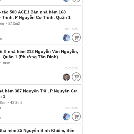
p tác 500 ACE.! Bán nhà hẻm 168
Trinh, P Nguyễn Cư Trinh, Quận 1
.5m ~ 57.3m2
09/07/26
m
ồi.!! nhà hẻm 212 Nguyễn Văn Nguyễn,
h, Quận 1 (Phường Tân Định)
 ~ 86m
24/06/26
Nhà hẻm 387 Nguyễn Trãi, P Nguyễn Cư
n 1
85m ~ 42.2m2
u
23/06/26
c
Nhà hẻm 25 Nguyễn Bỉnh Khiêm, Bến