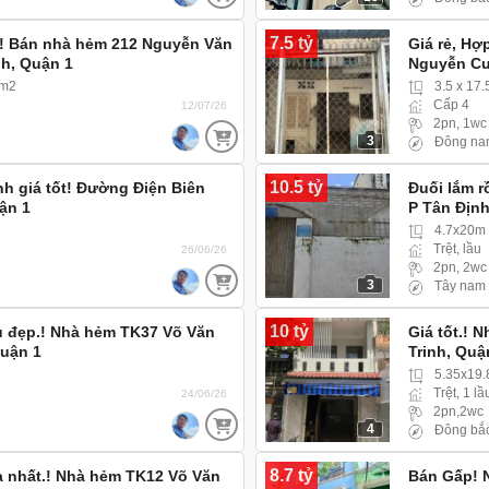
7.5 tỷ
a! Bán nhà hẻm 212 Nguyễn Văn
Giá rẻ, Hợ
nh, Quận 1
Nguyễn Cư 
5m2
3.5 x 17
Cấp 4
12/07/26
2pn, 1wc
3
Đông na
10.5 tỷ
nh giá tốt! Đường Điện Biên
Đuối lắm r
ận 1
P Tân Địn
4.7x20m
Trệt, lầu
26/06/26
2pn, 2wc
3
Tây nam
10 tỷ
u đẹp.! Nhà hẻm TK37 Võ Văn
Giá tốt.! 
Quận 1
Trinh, Quậ
5.35x19.
Trệt, 1 lầ
24/06/26
2pn,2wc
4
Đông bắ
8.7 tỷ
 nhất.! Nhà hẻm TK12 Võ Văn
Bán Gấp! 