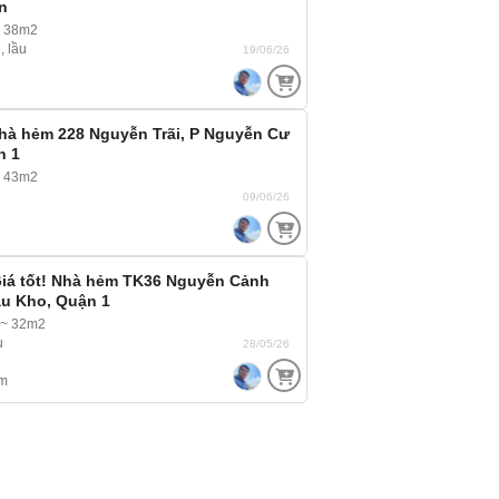
n
~ 38m2
, lầu
19/06/26
Nhà hẻm 228 Nguyễn Trãi, P Nguyễn Cư
n 1
 43m2
09/06/26
Giá tốt! Nhà hẻm TK36 Nguyễn Cảnh
ầu Kho, Quận 1
 ~ 32m2
u
28/05/26
m