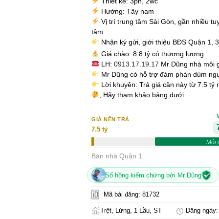
Thiết kế: 3pn, 2wc
Hướng: Tây nam
Vị trí trung tâm Sài Gòn, gần nhiều tu
tâm
Nhận ký gửi, giới thiệu BĐS Quận 1, 
Giá chào: 8.8 tỷ có thương lượng
LH:
0913.17.19.17
Mr Dũng nhà môi g
Mr Dũng có hỗ trợ đàm phán dùm ng
Lời khuyên: Trả giá căn này từ 7.5 tỷ
, Hãy tham khảo bảng dưới.
GIÁ NÊN TRẢ
7.5 tỷ
Môi 
Bán nhà Quận 1
Sổ hồng kiểm chứng bởi Mr Dũng
Mã bài đăng: 81732
Trệt, Lửng, 1 Lầu, ST
Đăng ngày: 