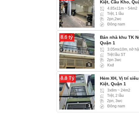
Kiệt, Cầu Kho, Qu
4.85x11m ~ 54m2
Trệt, 1 lầu
2pn,2wc
8
Đông nam
8.6 tỷ
Bán nhà khu TK N
Quận 1
3.05mx10m, nở hậ
Trệt lầu ST
2pn 3wc
5
Kxđ
8.8 Tỷ
Hẻm XH, Vị trí siê
Kiệt, Quận 1
3x8m ~ 24m2
Trệt, 2 lầu
2pn, 3wc
3
Đông nam