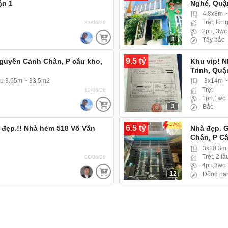
ận 1
Nghé, Quậ
4.8x8m 
Trệt, lửng
21/06/26
2pn, 3wc
8
Tây bắc
9.5 tỷ
guyễn Cảnh Chân, P cầu kho,
Khu vip! 
Trinh, Quậ
u 3.65m ~ 33.5m2
3x14m ~
Trệt
12/06/26
1pn,1wc
3
Bắc
-7%
6.5 tỷ
u đẹp.!! Nhà hẻm 518 Võ Văn
Nhà đẹp. 
Chân, P C
3x10.3m
Trệt, 2 lầ
08/06/26
4pn,3wc
12
Đông na