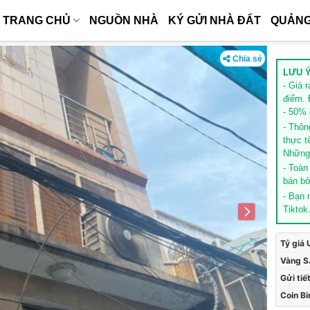
TRANG CHỦ
NGUỒN NHÀ
KÝ GỬI NHÀ ĐẤT
QUẢNG
Chia sẻ
LƯU Ý
- Giá 
điểm. 
- 50% g
- Thôn
thực t
Những 
- Toàn
bán bở
- Bạn
Tiktok
Tỷ giá
Vàng S
Gửi tiế
Coin B