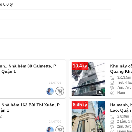
o 8.8 tỷ
10.4 tỷ
h.. Nhà hẻm 30 Calmette, P
Khu này cò
, Quận 1
Quang Khả
3x13.5m
Trệt, 4 lầ
31/07/26
7pn, 7wc
6
Nam
8.45 tỷ
! Nhà hẻm 162 Bùi Thị Xuân, P
Hạ mạnh, b
ận 1
Lão, Quận
2
2.8x9m 
2 Lầu, S
24/07/26
2pn, 3wc
15
Đông bắ