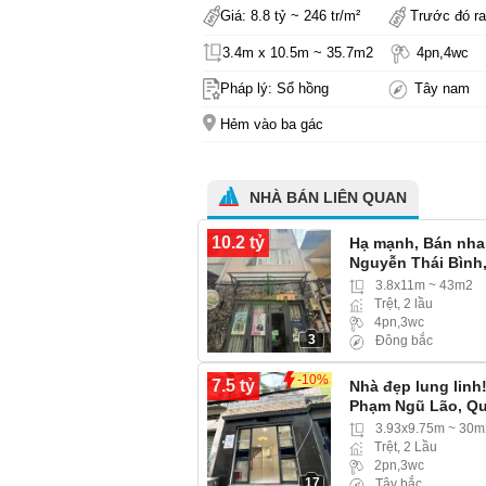
Giá: 8.8 tỷ ~ 246 tr/m²
Trước đó ra
3.4m x 10.5m ~ 35.7m2
4pn,4wc
Pháp lý: Sổ hồng
Tây nam
Hẻm vào ba gác
NHÀ BÁN LIÊN QUAN
10.2 tỷ
Hạ mạnh, Bán nhan
Nguyễn Thái Bình
3.8x11m ~ 43m2
Trệt, 2 lầu
4pn,3wc
3
Đông bắc
-10%
7.5 tỷ
Nhà đẹp lung linh
Phạm Ngũ Lão, Qu
3.93x9.75m ~ 30m
Trệt, 2 Lầu
2pn,3wc
17
Tây bắc