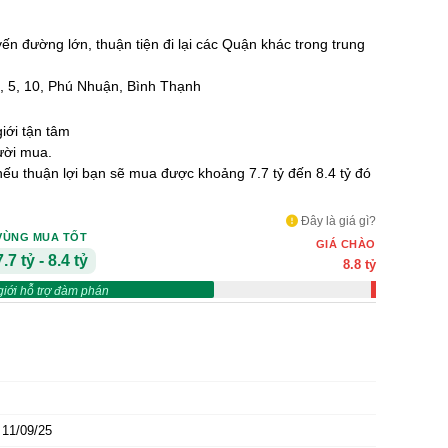
yến đường lớn, thuận tiện đi lại các Quận khác trong trung
3, 5, 10, Phú Nhuận, Bình Thạnh
iới tận tâm
ười mua.
 nếu thuận lợi bạn sẽ mua được khoảng 7.7 tỷ đến 8.4 tỷ đó
Đây là giá gì?
VÙNG MUA TỐT
GIÁ CHÀO
7.7 tỷ - 8.4 tỷ
8.8 tỷ
giới hỗ trợ đàm phán
11/09/25