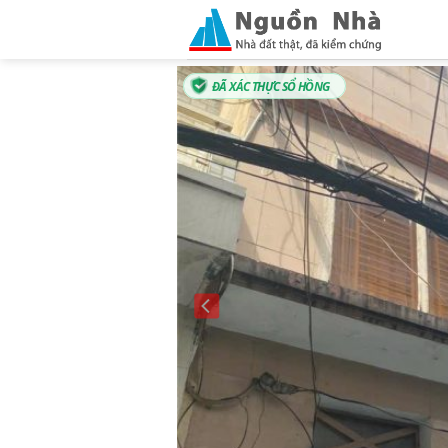
Skip
to
content
ĐÃ XÁC THỰC SỔ HỒNG