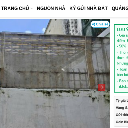
TRANG CHỦ
NGUỒN NHÀ
KÝ GỬI NHÀ ĐẤT
QUẢNG
Chia sẻ
LƯU Ý
- Giá 
điểm. 
- 50% g
- Thôn
thực t
Những 
- Toàn
bán bở
- Bạn
Tiktok
Tỷ giá
Vàng S
Gửi tiế
Coin B