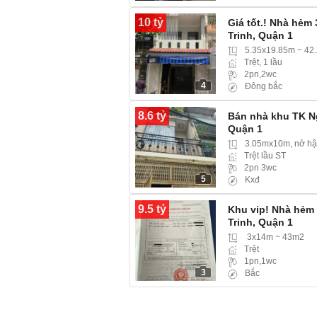
10 tỷ
Giá tốt.! Nhà hẻm
Trinh, Quận 1
5.35x19.85m ~ 42
Trệt, 1 lầu
2pn,2wc
4
Đông bắc
8.6 tỷ
Bán nhà khu TK N
Quận 1
3.05mx10m, nở hậ
Trệt lầu ST
2pn 3wc
5
Kxđ
9.5 tỷ
Khu vip! Nhà hẻm
Trinh, Quận 1
3x14m ~ 43m2
Trệt
1pn,1wc
3
Bắc