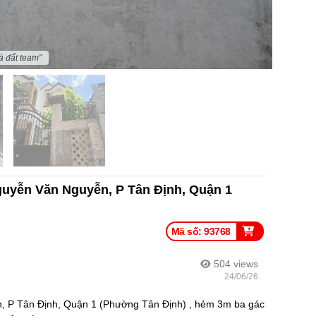
à đất team"
Nguyễn Văn Nguyễn, P Tân Định, Quận 1
Mã số: 93768
504
views
24/06/26
 P Tân Định, Quận 1 (Phường Tân Định) , hẻm 3m ba gác