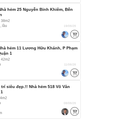
Nhà hẻm 25 Nguyễn Bỉnh Khiêm, Bến
n
~ 38m2
, lầu
19/06/26
Nhà hẻm 11 Lương Hữu Khánh, P Phạm
Quận 1
~ 42m2
u
11/06/26
 trí siêu đẹp.!! Nhà hẻm 518 Võ Văn
 1
24m2
u
08/06/26
m