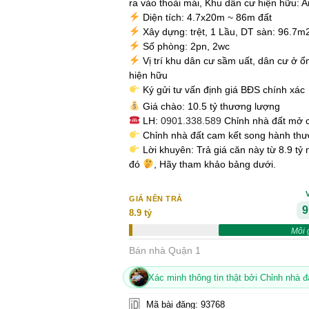
ra vào thoải mái, Khu dân cư hiện hữu: 
Diện tích: 4.7x20m ~ 86m đất
Xây dựng: trệt, 1 Lầu, DT sàn: 96.7m
Số phòng: 2pn, 2wc
Vị trí khu dân cư sầm uất, dân cư ở ổn
hiện hữu
Ký gửi tư vấn định giá BĐS chính xác
Giá chào: 10.5 tỷ thương lượng
LH:
0901.338.589
Chỉnh nhà đất mở 
Chỉnh nhà đất cam kết song hành thươ
Lời khuyên: Trả giá căn này từ 8.9 tỷ
đó
, Hãy tham khảo bảng dưới.
GIÁ NÊN TRẢ
9
8.9 tỷ
Môi 
Bán nhà Quận 1
Xác minh thông tin thật bởi Chỉnh nhà đ
Mã bài đăng: 93768