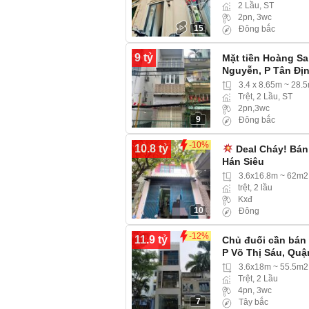
2 Lầu, ST
2pn, 3wc
15
Đông bắc
9 tỷ
Mặt tiền Hoàng S
Nguyễn, P Tân Đị
3.4 x 8.65m ~ 28.
Trệt, 2 Lầu, ST
2pn,3wc
9
Đông bắc
-10%
10.8 tỷ
Deal Cháy! Bán
Hán Siêu
3.6x16.8m ~ 62m2
trệt, 2 lầu
Kxđ
10
Đông
-12%
11.9 tỷ
Chủ đuối cần bán 
P Võ Thị Sáu, Quậ
3.6x18m ~ 55.5m2
Trệt, 2 Lầu
4pn, 3wc
7
Tây bắc