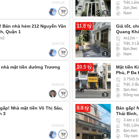
Trệt, Lửn
17/07/26
2pn,3wc
5
Nam
11.6 tỷ
a! Bán nhà hẻm 212 Nguyễn Văn
Giá tốt, c
nh, Quận 1
Quang Khải
5m2
4x12m ~
Trệt, 3 L
12/07/26
8pn,9wc
1
Nam
10.5 tỷ
 nhà mặt tiền đường Trương
Mặt tiền K
Phủ, P Đa 
3.75x5.
Trệt, 3 lầ
28/06/26
3pn,4wc
5
Đông na
8.8 tỷ
gấp! Nhà mặt tiền Võ Thị Sáu,
Bán gấp! 
n 3
Thái Bình,
3.4m x 1
Trệt, Lửn
25/06/26
4pn,4wc
9
Tây nam