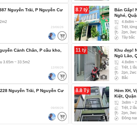
8.7 tỷ
 387 Nguyễn Trãi, P Nguyễn Cư
Bán Gấp! 
Nghé, Quậ
.2m2
4.8x8m 
Trệt, lửng
23/06/26
2pn, 3wc
8
Tây bắc
11 tỷ
guyễn Cảnh Chân, P cầu kho,
Khu đẹp! 
Ngũ Lão, 
u 3.65m ~ 33.5m2
4.8x8m 
Trệt, 1 lầ
12/06/26
2pn, 2wc
9
Bắc
8.8 Tỷ
 228 Nguyễn Trãi, P Nguyễn Cư
Hẻm XH, Vị
Kiệt, Quận
3x8m ~ 
Trệt, 2 lầ
09/06/26
2pn, 3wc
3
Đông na