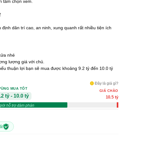
An tâm chọn xem.
2
 định dân trí cao, an ninh, xung quanh rất nhiều tiện ích
cửa nhé
ng lượng giá với chủ.
 nếu thuận lợi bạn sẽ mua được khoảng 9.2 tỷ đến 10.0 tỷ
Đây là giá gì?
VÙNG MUA TỐT
GIÁ CHÀO
.2 tỷ - 10.0 tỷ
10.5 tỷ
giới hỗ trợ đàm phán
ất