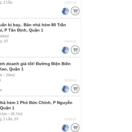
g, 2 Lầu
13/07/26
huẩn bị bay.. Bán nhà hẻm 80 Trần
, P Tân Định, Quận 1
 44m2
ầu, ST
29/06/26
inh doanh giá tốt! Đường Điện Biên
Kao, Quận 1
5m ~ 20m2
u
26/06/26
m
Nhà hẻm 1 Phó Đức Chính, P Nguyễn
 Quận 1
0.5m ~ 35.7m2
g, 1 Lầu, ST
23/06/26