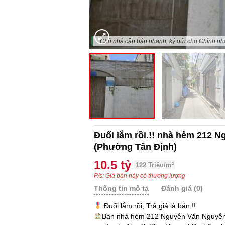
"Chủ nhà cần bán nhanh, ký gửi cho Chỉnh nh
Đuối lắm rồi.!! nhà hẻm 212 
(Phường Tân Định)
10.5 tỷ
122 Triệu/m²
P/s: Giá bán này có thương lượng
Thông tin mô tả
Đánh giá (0)
Đuối lắm rồi, Trả giá là bán.!!
Bán nhà hẻm 212 Nguyễn Văn Nguyễn,