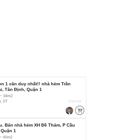
n 1 căn duy nhất!! nhà hẻm Trần
i, Tân Định, Quận 1
 ~ 38m2
u, ST
27/07/26
ệu. Bán nhà hẻm XH Đề Thám, P Cầu
 Quận 1
 ~ 40m2