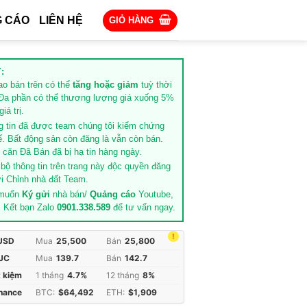
 CÁO
LIÊN HỆ
GIỎ HÀNG
:
rao bán trên có thể
tăng hoặc giảm
tuỳ thời
Đa phần có thể thương lượng giá xuống 5%
iá trị.
g tin đã được team chúng tôi kiểm chứng
ế. Bất động sản còn đăng là vẫn còn bán.
căn Đã Bán đã bị hạ tin hàng ngày.
 bộ thông tin trên trang này độc quyền đăng
i Chỉnh nhà đất Team.
 muốn
Ký gửi
nhà bán/
Quảng cáo
Youtube,
. Kết bạn Zalo
0901.338.589
để tư vấn ngay.
!
 USD
Mua
25,500
Bán
25,800
JC
Mua
139.7
Bán
142.7
t kiệm
1 tháng
4.7%
12 tháng
8%
inance
BTC:
$64,492
ETH:
$1,909