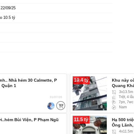
22/09/25
o 10.5 tỷ
10.4 tỷ
h.. Nhà hẻm 30 Calmette, P
Khu này cò
, Quận 1
Quang Khả
3x13.5m
Trệt, 4 lầ
31/07/26
7pn, 7wc
6
Nam
11.5 tỷ
i..hẻm Bùi Viện, P Phạm Ngũ
Hạ 500 tri
Ông Lãnh,
4x11.5m