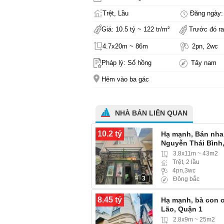
Trệt, Lầu
Đăng ngày: 
Giá: 10.5 tỷ ~ 122 tr/m²
Trước đó ra
4.7x20m ~ 86m
2pn, 2wc
Pháp lý: Sổ hồng
Tây nam
Hẻm vào ba gác
NHÀ BÁN LIÊN QUAN
10.2 tỷ
Hạ mạnh, Bán nhan
Nguyễn Thái Bình
3.8x11m ~ 43m2
Trệt, 2 lầu
4pn,3wc
3
Đông bắc
8.45 tỷ
Hạ mạnh, bà con ơ
Lão, Quận 1
2.8x9m ~ 25m2