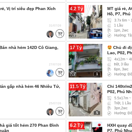
4.2 Tỷ
ẻ, Vị trí siêu đẹp Phan Xích
MT giá rẻ, 
Hồ, P7, Phú
3.7x 6m ~
1 Lầu
31/07/26
1pn, 2wc
8
Hướng: Tâ
17 Tỷ
 Bán nhà hẻm 142D Cô Giang,
Chủ đi đị
Lao, P02, P
4x12m ~ 4
trệt, 3 lầu
27/07/26
6pn, 3wc
1
Hướng: Đô
11.5 Tỷ
Bán gấp nhà hẻm 46 Nhiêu Tứ,
Chỉ 140tr/m
P02, Phú N
5.5x17m ~
Trệt, 1 Lầu
25/07/26
3pn,2wc
5
Hướng: Đ
6.2 Tỷ
hà giá tốt hẻm 270 Phan Đình
HXH quay đầ
Nhuận
P7, Phú Nh