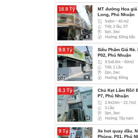
16.8 Tỷ
MT đường Hoa giá r
Long, Phú Nhuận
5x8m ~ 40 m2
Trệt, 2 lầu, ST
5pn, 3wc
8
Hướng: Đông bắc
9.8 Tỷ
Siêu Phẩm Giá Rẻ.
P02, Phú Nhuận
9.5x6.6m ~ 60m2
Trệt, 1 Lầu
2pn, 2wc
9
Hướng: Đông
6.3 Tỷ
Chủ Kẹt Lắm Rồi! 
P7, Phú Nhuận
2.8x10m ~ 22.7m2
3 Lầu
3pn, 3wc
10
Hướng: Tây nam
9 Tỷ
Xe hơi quay đầu. N
Phùng, P01, Phú 