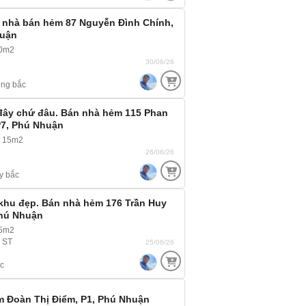
t nhà bán hẻm 87 Nguyễn Đình Chính,
huận
40m2
30/06/26
ng bắc
 đây chứ đâu. Bán nhà hẻm 115 Phan
7, Phú Nhuận
~ 15m2
26/06/26
y bắc
khu đẹp. Bán nhà hẻm 176 Trần Huy
Phú Nhuận
65m2
, ST
25/06/26
c
 Đoàn Thị Điểm, P1, Phú Nhuận