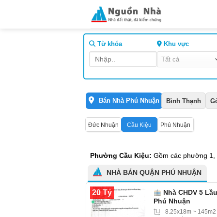
Skip
to
content
Từ khóa
Khu vực
Bán Nhà Phú Nhuận
Bình Thạnh
G
Đức Nhuận
Cầu Kiệu
Phú Nhuận
Phường Cầu Kiệu:
Gồm các phường 1, 2
NHÀ BÁN QUẬN PHÚ NHUẬN
20 Tỷ
Nhà CHDV 5 Lầu 
Phú Nhuận
8.25x18m ~ 145m2