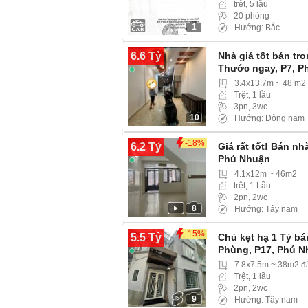
trệt, 5 lầu
20 phòng
1
Hướng: Bắc
6.6 Tỷ
Nhà giá tốt bán tr
Thước ngay, P7, P
3.4x13.7m ~ 48 m2
Trệt, 1 lầu
3pn, 3wc
10
Hướng: Đông nam
-18%
6.2 Tỷ
Giá rất tốt! Bán n
Phú Nhuận
4.1x12m ~ 46m2
trệt, 1 Lầu
2pn, 2wc
8
Hướng: Tây nam
-15%
5.5 Tỷ
Chủ kẹt hạ 1 Tỷ b
Phùng, P17, Phú 
7.8x7.5m ~ 38m2 đ
Trệt, 1 lầu
2pn, 2wc
9
Hướng: Tây nam