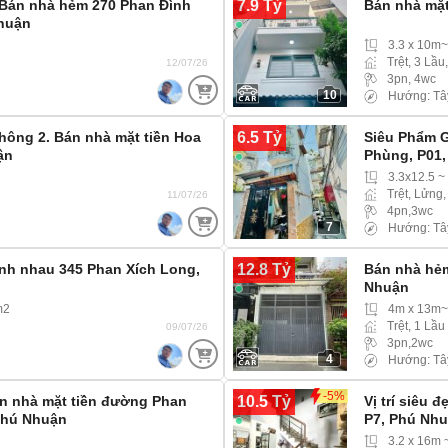
7.9 Tỷ
 Bán nhà hẻm 270 Phan Đình
Bán nhà mặt
Nhuận
3.3 x 10m
Trệt, 3 Lầu
12/07/26
3pn, 4wc
10
Hướng: Tâ
6.5 Tỷ
hông 2. Bán nhà mặt tiền Hoa
Siêu Phẩm G
ận
Phùng, P01
2
3.3x12.5 ~
Trệt, Lửng,
11/07/26
4pn,3wc
7
Hướng: Tâ
12.8 Tỷ
ánh nhau 345 Phan Xích Long,
Bán nhà hẻm
Nhuận
m2
4m x 13m~
Trệt, 1 Lầu
09/07/26
3pn,2wc
4
Hướng: Tâ
-5%
10.5 Tỷ
án nhà mặt tiền đường Phan
Vị trí siêu
Phú Nhuận
P7, Phú Nh
3.2 x 16m 