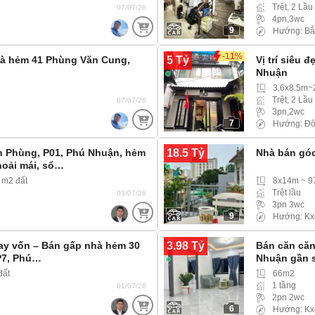
Trệt, 2 Lầu
07/07/26
4pn,3wc
9
Hướng: Bắ
-11%
5 Tỷ
hà hẻm 41 Phùng Văn Cung,
Vị trí siêu 
Nhuận
3.6x8.5m~
Trệt, 2 Lầu
07/07/26
3pn,2wc
7
Hướng: Đ
18.5 Tỷ
 Phùng, P01, Phú Nhuận, hẻm
Nhà bán góc
hoải mái, sổ…
 m2 đất
8x14m ~ 
Trệt lầu
03/07/26
3pn 3wc
9
Hướng: Kx
3.98 Tỷ
ay vốn – Bán gấp nhà hẻm 30
Bán căn căn
P7, Phú…
Nhuận gần s
đất
66m2
1 tầng
01/07/26
2pn 2wc
6
Hướng: Kx