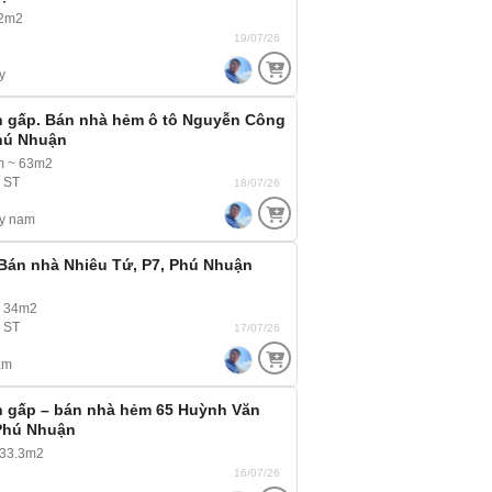
42m2
19/07/26
y
n gấp. Bán nhà hẻm ô tô Nguyễn Công
hú Nhuận
m ~ 63m2
, ST
18/07/26
y nam
Bán nhà Nhiêu Tứ, P7, Phú Nhuận
~ 34m2
, ST
17/07/26
am
n gấp – bán nhà hẻm 65 Huỳnh Văn
 Phú Nhuận
 33.3m2
16/07/26