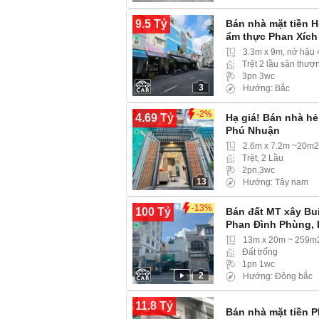
9.5 Tỷ
Bán nhà mặt tiền 
ẩm thực Phan Xích
3.3m x 9m, nở hậu
Trệt 2 lầu sân thượ
3pn 3wc
3
Hướng: Bắc
-2%
4.69 Tỷ
Hạ giá! Bán nhà h
Phú Nhuận
2.6m x 7.2m ~20m2
Trệt, 2 Lầu
2pn,3wc
13
Hướng: Tây nam
-13%
100 Tỷ
Bán đất MT xây Bu
Phan Đình Phùng, 
13m x 20m ~ 259m
Đất trống
1pn 1wc
2
Hướng: Đông bắc
11.8 Tỷ
Bán nhà mặt tiền 