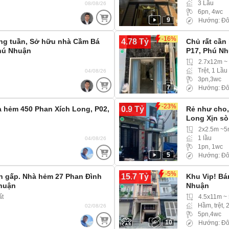
3 Lầu
08/08/26
6pn, 4wc
9
Hướng: Đ
-16%
4.78 Tỷ
ong tuần, Sở hữu nhà Cầm Bá
Chủ rất cần
hú Nhuận
P17, Phú N
2.7x12m ~
Trệt, 1 Lầu
04/08/26
3pn,3wc
7
Hướng: Đô
-23%
0.9 Tỷ
hà hẻm 450 Phan Xích Long, P02,
Rẻ như cho,
Long Xịn sò
2x2.5m ~
1 lầu
04/08/26
1pn, 1wc
5
Hướng: Đô
-5%
15.7 Tỷ
án gấp. Nhà hẻm 27 Phan Đình
Khu Vip! Bá
Nhuận
Nhuận
ất
4.5x11m ~
Hầm, trệt, 
02/08/26
5pn,4wc
10
Hướng: Đ