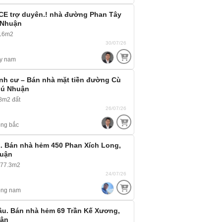
ACE trợ duyên.! nhà đường Phan Tây
 Nhuận
 16m2
30/07/26
y nam
nh cư – Bán nhà mặt tiền đường Cù
hú Nhuận
8m2 đất
26/07/26
ng bắc
2. Bán nhà hẻm 450 Phan Xích Long,
huận
 77.3m2
24/07/26
ông nam
u. Bán nhà hẻm 69 Trần Kế Xương,
uận