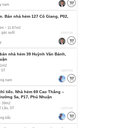
y nam
bán. Bán nhà hẻm 127 Cô Giang, P02,
.3m ~ 11.87m2
 1 gác suốt
15/07/26
y
 bán nhà hẻm 39 Huỳnh Văn Bánh,
huận
.1m2
, ST
13/07/26
ông nam
hì tiếc. Nhà hẻm 69 Cao Thắng –
rường Sa, P17, Phú Nhuận
~ 39m2
 2 Lầu, ST
12/07/26
ng bắc