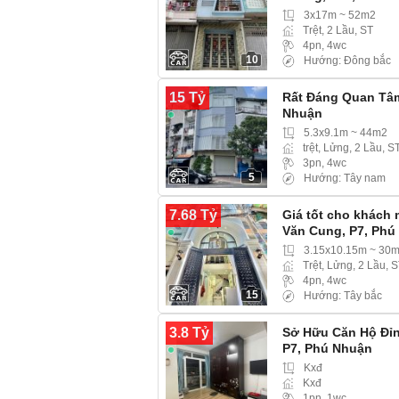
3x17m ~ 52m2
Trệt, 2 Lầu, ST
4pn, 4wc
10
Hướng: Đông bắc
15 Tỷ
Rất Đáng Quan Tâm
Nhuận
5.3x9.1m ~ 44m2
trệt, Lửng, 2 Lầu, S
3pn, 4wc
5
Hướng: Tây nam
7.68 Tỷ
Giá tốt cho khách
Văn Cung, P7, Phú
3.15x10.15m ~ 30
Trệt, Lửng, 2 Lầu, 
4pn, 4wc
15
Hướng: Tây bắc
3.8 Tỷ
Sở Hữu Căn Hộ Đỉ
P7, Phú Nhuận
Kxđ
Kxđ
1pn, 1wc