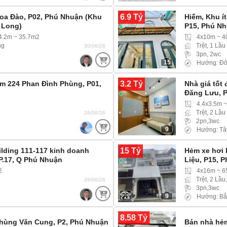
6.9 Tỷ
Hoa Đào, P02, Phú Nhuận (Khu
Hiếm, Khu í
 Long)
P15, Phú N
 4.2m ~ 35.7m2
4x10m ~ 
ng
Trệt, 1 Lầu
30/06/26
3pn, 2wc
15
Hướng: Đô
3.2 Tỷ
ẻm 224 Phan Đình Phùng, P01,
Nhà giá tốt
Đăng Lưu, P
4.4x3.5m 
Trệt, 2 Lầu
26/06/26
2pn,3wc
9
Hướng: Tâ
15 Tỷ
ilding 111-117 kinh doanh
Hẻm xe hơi 
P.17, Q Phú Nhuận
Liệu, P15, 
2
4x16m ~ 
Trệt, 2 Lầu
26/06/26
3pn,3wc
9
Hướng: Bắ
8.58 Tỷ
Phùng Văn Cung, P2, Phú Nhuận
Bán nhà hẻm