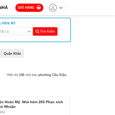
NHÀ
GIỎ HÀNG
HXH/ MT
Tìm Kiếm
Quận Khác
Hiển thị
146
nhà bán
phường Cầu Kiệu
ện Hoàn Mỹ. Nhà hẻm 293 Phan xích
hú Nhuận
34m2