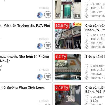
3x14m ~ 
Trệt, 1 Lầu
22/07/26
2pn, 2wc
6
Hướng: Tâ
-7%
12.5 Tỷ
! Mặt tiền Trường Sa, P17, Phú
Chủ cần bá
Hoan, P7, P
3.65x13.5
T
Trệt, 2 Lầu
18/07/26
6pn, 4wc
7
Hướng: Tâ
7.2 Tỷ
 mua nhanh. Nhà hẻm 34 Phùng
Siêu phẩm! 
 Nhuận
m2
3.5x9.6m 
ST
Trệt, 2 Lầu
17/07/26
4pn,3wc
11
Hướng: N
6.49 Tỷ
nh ở đường Phan Xích Long,
Chủ cần tiề
Bánh, P17,
3.2x11m ~
1 Lầu
17/07/26
2pn, 3wc