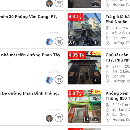
3
Hướng: Tâ
4.3 Tỷ
hẻm 30 Phùng Văn Cung, P7,
Trả giá là 
Phú Nhuận
2.1/2.3x 6
trệt, 2 lầu,
16/07/26
2pn, 2wc
7
Hướng: Tâ
-7%
4.95 Tỷ
p nhà mặt tiền đường Phan Tây
Chủ rất cần
P17, Phú N
3x7m ~ 20
Trệt, 2 Lầu
14/07/26
3pn,3wc
6
Hướng: Đ
-8%
6.9 Tỷ
t Dẻ đường Phan Đình Phùng,
Không xem t
Thông 650 T
3.45x11m 
trệt, Lửng,
13/07/26
5pn, 3wc
9
Hướng: Đô