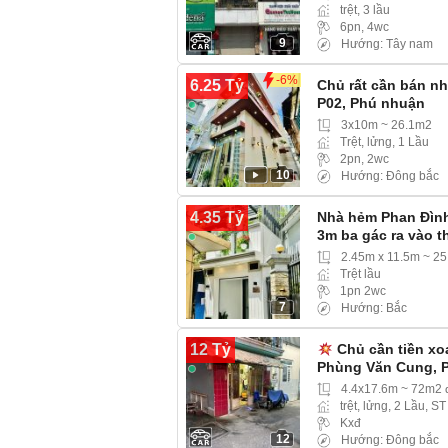
trệt, 3 lầu
6pn, 4wc
9
Hướng: Tây nam
-6%
6.25 Tỷ
Chủ rất cần bán n
P02, Phú nhuận
3x10m ~ 26.1m2
Trệt, lửng, 1 Lầu
2pn, 2wc
10
Hướng: Đông bắc
4.35 Tỷ
Nhà hẻm Phan Đình
3m ba gác ra vào t
2.45m x 11.5m ~ 25
Trệt lầu
1pn 2wc
7
Hướng: Bắc
12 Tỷ
Chủ cần tiền xo
Phùng Văn Cung, 
4.4x17.6m ~ 72m2 
trệt, lửng, 2 Lầu, ST
Kxđ
12
Hướng: Đông bắc