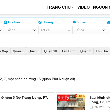
TRANG CHỦ
VIDEO
NGUỒN 
Giá bán
Hướng
Video
ò Vấp
Quận 1
Quận 3
Quận 10
Tân Bình
Quận 5
Thủ Đức
, 7, một phần phường 15 (quận Phú Nhuận cũ)
-10%
6.5 Tỷ
ở hẻm 5 Nơ Trang Long, P7,
Sau bệnh vi
Long, P3, P
3x12m ~ 