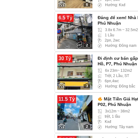
6
Hướng: Kxđ
6.5 Tỷ
Đáng để xem! Nhà 
Phú Nhuận
3.8x 6.7m ~ 32.5m2
1 Lầu
2pn, 2wc
2
Hướng: Đông nam
30 Tỷ
Đi định cư bán gấ
Hồ, P7, Phú Nhuận
6x 23m~ 132m2
Trệt, 2 Lầu, ST
6pn,4wc
3
Hướng: Đông bắc
11.5 Tỷ
Mặt Tiền Giá Hạ
P02, Phú Nhuận
3x12m ~ 38m2
trệt, 1 lầu
Kxđ
2
Hướng: Tây nam