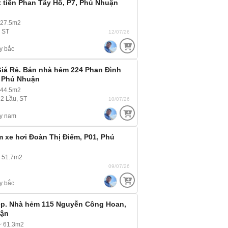
 tiền Phan Tây Hồ, P7, Phú Nhuận
~27.5m2
, ST
12/07/26
y bắc
iá Rẻ. Bán nhà hẻm 224 Phan Đình
, Phú Nhuận
 44.5m2
 2 Lầu, ST
10/07/26
y nam
 xe hơi Đoàn Thị Điểm, P01, Phú
 51.7m2
09/07/26
y bắc
 đẹp. Nhà hẻm 115 Nguyễn Công Hoan,
uận
~ 61.3m2