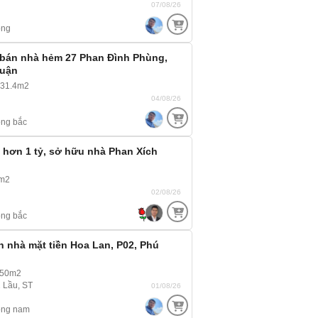
07/08/26
ông
 bán nhà hẻm 27 Phan Đình Phùng,
huận
 31.4m2
04/08/26
ng bắc
 hơn 1 tỷ, sở hữu nhà Phan Xích
5m2
02/08/26
ng bắc
n nhà mặt tiền Hoa Lan, P02, Phú
 50m2
2 Lầu, ST
01/08/26
ông nam