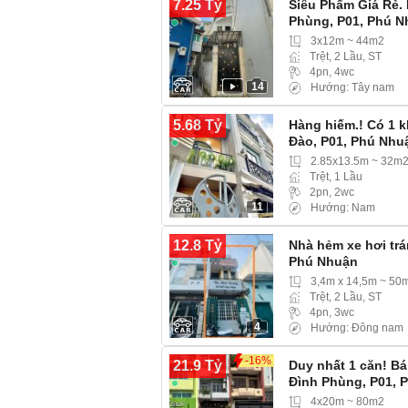
7.25 Tỷ
Siêu Phẩm Giá Rẻ.
Phùng, P01, Phú 
3x12m ~ 44m2
Trệt, 2 Lầu, ST
4pn, 4wc
14
Hướng: Tây nam
5.68 Tỷ
Hàng hiếm.! Có 1 k
Đào, P01, Phú Nhu
2.85x13.5m ~ 32m
Trệt, 1 Lầu
2pn, 2wc
11
Hướng: Nam
12.8 Tỷ
Nhà hẻm xe hơi tr
Phú Nhuận
3,4m x 14,5m ~ 50
Trệt, 2 Lầu, ST
4pn, 3wc
4
Hướng: Đông nam
-16%
21.9 Tỷ
Duy nhất 1 căn! B
Đình Phùng, P01, 
4x20m ~ 80m2