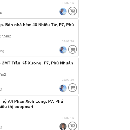
07/07/26
c
đẹp. Bán nhà hẻm 46 Nhiêu Tứ, P7, Phú
27.5m2
04/07/26
ông
 2MT Trần Kế Xương, P7, Phú Nhuận
97m2
02/07/26
đ
 hộ A4 Phan Xích Long, P7, Phú
iêu thị coopmart
01/07/26
đ