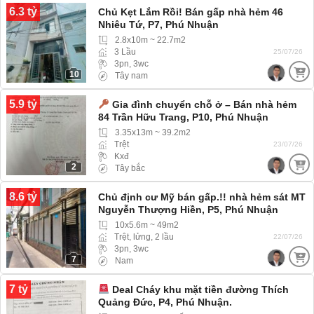
6.3 tỷ
Chủ Kẹt Lắm Rồi! Bán gấp nhà hẻm 46
Nhiêu Tứ, P7, Phú Nhuận
2.8x10m ~ 22.7m2
3 Lầu
25/07/26
3pn, 3wc
10
Tây nam
5.9 tỷ
Gia đình chuyển chỗ ở – Bán nhà hẻm
84 Trần Hữu Trang, P10, Phú Nhuận
3.35x13m ~ 39.2m2
Trệt
23/07/26
Kxđ
2
Tây bắc
8.6 tỷ
Chủ định cư Mỹ bán gấp.!! nhà hẻm sát MT
Nguyễn Thượng Hiền, P5, Phú Nhuận
(Phường Đức Nhuận) hẻm 3m ba gác ra
10x5.6m ~ 49m2
vào thoải mái
Trệt, lửng, 2 lầu
22/07/26
3pn, 3wc
7
Nam
7 tỷ
Deal Cháy khu mặt tiền đường Thích
Quảng Đức, P4, Phú Nhuận.