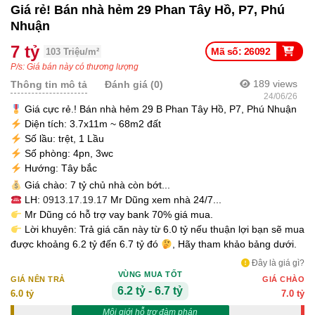
Giá rẻ! Bán nhà hẻm 29 Phan Tây Hồ, P7, Phú
Nhuận
7 tỷ
Mã số: 26092
103 Triệu/m²
P/s: Giá bán này có thương lượng
189
views
Thông tin mô tả
Đánh giá (0)
24/06/26
Giá cực rẻ.! Bán nhà hẻm 29 B Phan Tây Hồ, P7, Phú Nhuận
Diện tích: 3.7x11m ~ 68m2 đất
Số lầu: trệt, 1 Lầu
Số phòng: 4pn, 3wc
Hướng: Tây bắc
Giá chào: 7 tỷ chủ nhà còn bớt...
LH:
0913.17.19.17
Mr Dũng xem nhà 24/7...
Mr Dũng có hỗ trợ vay bank 70% giá mua.
Lời khuyên: Trả giá căn này từ 6.0 tỷ nếu thuận lợi bạn sẽ mua
được khoảng 6.2 tỷ đến 6.7 tỷ đó
, Hãy tham khảo bảng dưới.
Đây là giá gì?
VÙNG MUA TỐT
GIÁ NÊN TRẢ
GIÁ CHÀO
6.2 tỷ - 6.7 tỷ
6.0 tỷ
7.0 tỷ
Môi giới hỗ trợ đàm phán