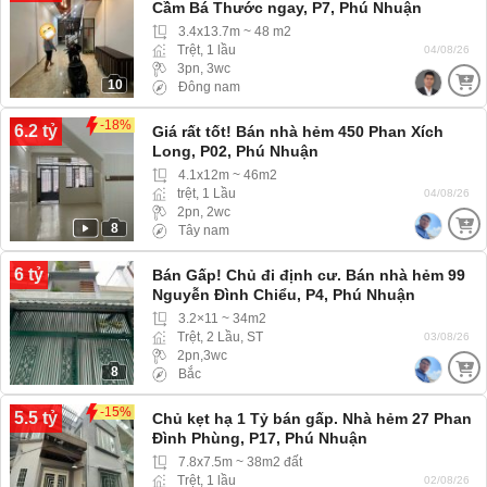
Cầm Bá Thước ngay, P7, Phú Nhuận
3.4x13.7m ~ 48 m2
Trệt, 1 lầu
04/08/26
3pn, 3wc
10
Đông nam
-18%
6.2 tỷ
Giá rất tốt! Bán nhà hẻm 450 Phan Xích
Long, P02, Phú Nhuận
4.1x12m ~ 46m2
trệt, 1 Lầu
04/08/26
2pn, 2wc
8
Tây nam
6 tỷ
Bán Gấp! Chủ đi định cư. Bán nhà hẻm 99
Nguyễn Đình Chiểu, P4, Phú Nhuận
3.2×11 ~ 34m2
Trệt, 2 Lầu, ST
03/08/26
2pn,3wc
8
Bắc
-15%
5.5 tỷ
Chủ kẹt hạ 1 Tỷ bán gấp. Nhà hẻm 27 Phan
Đình Phùng, P17, Phú Nhuận
7.8x7.5m ~ 38m2 đất
Trệt, 1 lầu
02/08/26