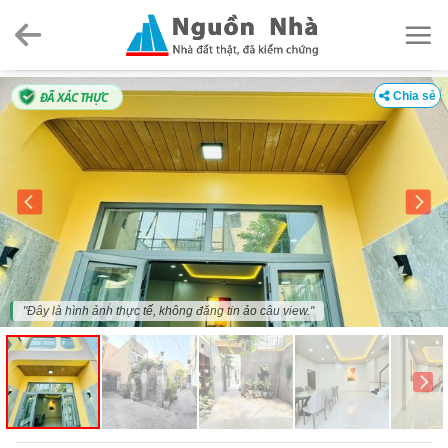
Skip
to
content
ĐÃ XÁC THỰC
Chia sẻ
"Đây là hình ảnh thực tế, không đăng tin ảo câu view."