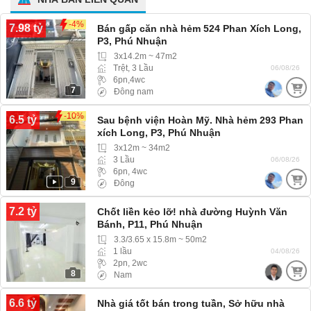
-4%
7.98 tỷ
Bán gấp căn nhà hẻm 524 Phan Xích Long,
P3, Phú Nhuận
3x14.2m ~ 47m2
Trệt, 3 Lầu
06/08/26
6pn,4wc
7
Đông nam
-10%
6.5 tỷ
Sau bệnh viện Hoàn Mỹ. Nhà hẻm 293 Phan
xích Long, P3, Phú Nhuận
3x12m ~ 34m2
3 Lầu
06/08/26
6pn, 4wc
9
Đông
7.2 tỷ
Chốt liền kẻo lỡ! nhà đường Huỳnh Văn
Bánh, P11, Phú Nhuận
3.3/3.65 x 15.8m ~ 50m2
1 lầu
04/08/26
2pn, 2wc
8
Nam
6.6 tỷ
Nhà giá tốt bán trong tuần, Sở hữu nhà