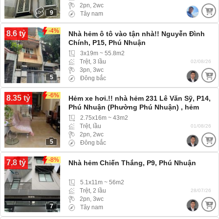
2pn, 2wc
9
Tây nam
-4%
8.6 tỷ
Nhà hẻm ô tô vào tận nhà!! Nguyễn Đình
Chính, P15, Phú Nhuận
3x19m ~ 55.8m2
Trệt, 3 lầu
02/08/26
3pn, 3wc
5
Đông bắc
-6%
8.35 tỷ
Hẻm xe hơi.!! nhà hẻm 231 Lê Văn Sỹ, P14,
Phú Nhuận (Phường Phú Nhuận) , hẻm
rộng xe hơi 4 chỗ vào tới nhà
2.75x16m ~ 43m2
Trệt, lầu
01/08/26
2pn, 2wc
5
Đông bắc
-8%
7.8 tỷ
Nhà hẻm Chiến Thắng, P9, Phú Nhuận
5.1x11m ~ 56m2
Trệt, 2 lầu
28/07/26
2pn, 3wc
7
Tây nam