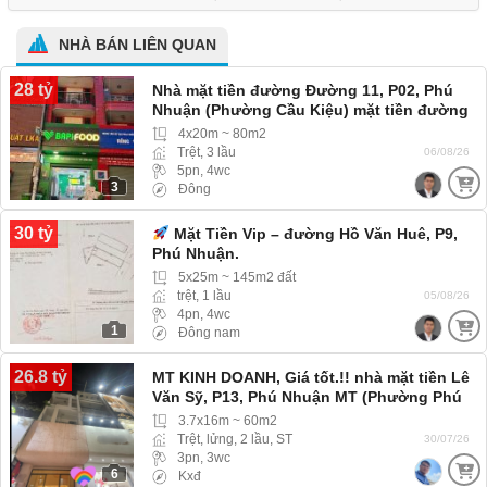
NHÀ BÁN LIÊN QUAN
28 tỷ
Nhà mặt tiền đường Đường 11, P02, Phú
Nhuận (Phường Cầu Kiệu) mặt tiền đường
giá rẻ
4x20m ~ 80m2
Trệt, 3 lầu
06/08/26
5pn, 4wc
3
Đông
30 tỷ
Mặt Tiền Vip – đường Hồ Văn Huê, P9,
Phú Nhuận.
5x25m ~ 145m2 đất
trệt, 1 lầu
05/08/26
4pn, 4wc
1
Đông nam
26.8 tỷ
MT KINH DOANH, Giá tốt.!! nhà mặt tiền Lê
Văn Sỹ, P13, Phú Nhuận MT (Phường Phú
Nhuận) mặt tiền tiện kinh doanh buôn bán
3.7x16m ~ 60m2
Trệt, lửng, 2 lầu, ST
30/07/26
3pn, 3wc
6
Kxđ