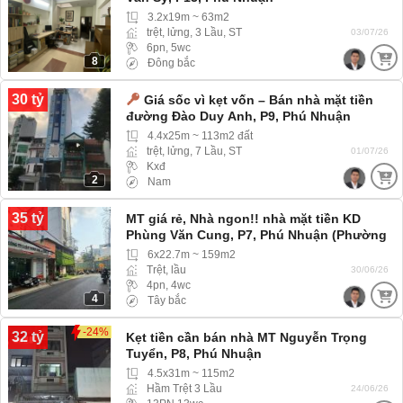
3.2x19m ~ 63m2
trệt, lửng, 3 Lầu, ST
03/07/26
6pn, 5wc
8
Đông bắc
30 tỷ
Giá sốc vì kẹt vốn – Bán nhà mặt tiền
đường Đào Duy Anh, P9, Phú Nhuận
4.4x25m ~ 113m2 đất
trệt, lửng, 7 Lầu, ST
01/07/26
Kxđ
2
Nam
35 tỷ
MT giá rẻ, Nhà ngon!! nhà mặt tiền KD
Phùng Văn Cung, P7, Phú Nhuận (Phường
Cầu Kiệu) mặt tiền KD
6x22.7m ~ 159m2
Trệt, lầu
30/06/26
4pn, 4wc
4
Tây bắc
-24%
32 tỷ
Kẹt tiền cần bán nhà MT Nguyễn Trọng
Tuyển, P8, Phú Nhuận
4.5x31m ~ 115m2
Hầm Trệt 3 Lầu
24/06/26