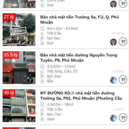
13PN 13wc
3
Kxđ
27 tỷ
Bán nhà mặt tiền Trường Sa, F.2, Q. Phú
Nhuận
6m x 11m ~ 63.6m2
Đã bán
Trệt 3 lầu
22/06/26
5pn 5wc
2
Kxđ
35.5 tỷ
Bán nhà mặt tiền đường Nguyễn Trọng
Tuyển, P8, Phú Nhuận
4.1x25m ~ 170m2
Trệt, lửng, 3 lầu, ST
11/06/26
6pn, 6wc
7
Bắc
30 tỷ
MT ĐƯỜNG KD.!! nhà mặt tiền đường
Trường Sa, P02, Phú Nhuận (Phường Cầu
Kiệu) MT đường lớn
4.5x15m ~ 58m2
Trệt, 3 lầu
11/06/26
6pn, 7wc
2
Nam