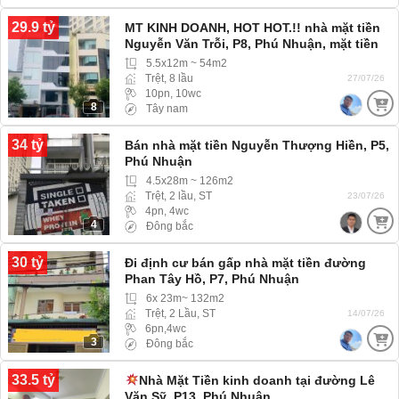
29.9 tỷ
MT KINH DOANH, HOT HOT.!! nhà mặt tiền
Nguyễn Văn Trỗi, P8, Phú Nhuận, mặt tiền
tiện kinh doanh buôn bán
5.5x12m ~ 54m2
Trệt, 8 lầu
27/07/26
10pn, 10wc
8
Tây nam
34 tỷ
Bán nhà mặt tiền Nguyễn Thượng Hiền, P5,
Phú Nhuận
4.5x28m ~ 126m2
Trệt, 2 lầu, ST
23/07/26
4pn, 4wc
4
Đông bắc
30 tỷ
Đi định cư bán gấp nhà mặt tiền đường
Phan Tây Hồ, P7, Phú Nhuận
6x 23m~ 132m2
Trệt, 2 Lầu, ST
14/07/26
6pn,4wc
3
Đông bắc
33.5 tỷ
Nhà Mặt Tiền kinh doanh tại đường Lê
Văn Sỹ, P13, Phú Nhuận