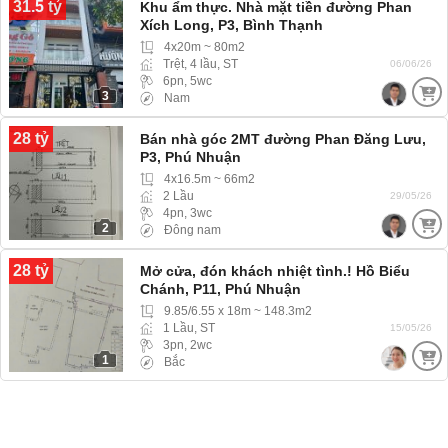
31.5 tỷ
Khu ẩm thực. Nhà mặt tiền đường Phan
Xích Long, P3, Bình Thạnh
4x20m ~ 80m2
Trệt, 4 lầu, ST
06/06/26
6pn, 5wc
3
Nam
28 tỷ
Bán nhà góc 2MT đường Phan Đăng Lưu,
P3, Phú Nhuận
4x16.5m ~ 66m2
2 Lầu
29/05/26
4pn, 3wc
2
Đông nam
28 tỷ
Mở cửa, đón khách nhiệt tình.! Hồ Biểu
Chánh, P11, Phú Nhuận
9.85/6.55 x 18m ~ 148.3m2
1 Lầu, ST
15/05/26
3pn, 2wc
1
Bắc