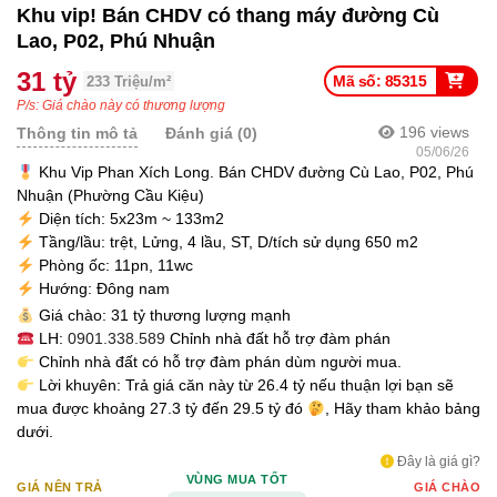
Khu vip! Bán CHDV có thang máy đường Cù
Lao, P02, Phú Nhuận
31 tỷ
Mã số: 85315
233 Triệu/m²
P/s: Giá chào này có thương lượng
196
views
Thông tin mô tả
Đánh giá (0)
05/06/26
Khu Vip Phan Xích Long. Bán CHDV đường Cù Lao, P02, Phú
Nhuận (Phường Cầu Kiệu)
Diện tích: 5x23m ~ 133m2
Tầng/lầu: trệt, Lửng, 4 lầu, ST, D/tích sử dụng 650 m2
Phòng ốc: 11pn, 11wc
Hướng: Đông nam
Giá chào: 31 tỷ thương lượng mạnh
LH:
0901.338.589
Chỉnh nhà đất hỗ trợ đàm phán
Chỉnh nhà đất có hỗ trợ đàm phán dùm người mua.
Lời khuyên: Trả giá căn này từ 26.4 tỷ nếu thuận lợi bạn sẽ
mua được khoảng 27.3 tỷ đến 29.5 tỷ đó
, Hãy tham khảo bảng
dưới.
Đây là giá gì?
VÙNG MUA TỐT
GIÁ NÊN TRẢ
GIÁ CHÀO