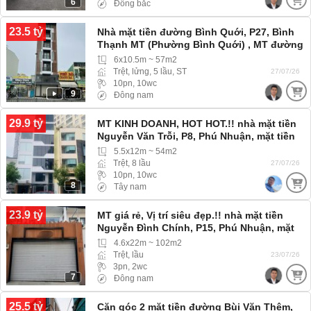
6
Đông bắc
23.5 tỷ
Nhà mặt tiền đường Bình Quới, P27, Bình
Thạnh MT (Phường Bình Quới) , MT đường
lớn, kinh doanh đa ngành nghề
6x10.5m ~ 57m2
Trệt, lửng, 5 lầu, ST
27/07/26
10pn, 10wc
9
Đông nam
29.9 tỷ
MT KINH DOANH, HOT HOT.!! nhà mặt tiền
Nguyễn Văn Trỗi, P8, Phú Nhuận, mặt tiền
tiện kinh doanh buôn bán
5.5x12m ~ 54m2
Trệt, 8 lầu
27/07/26
10pn, 10wc
8
Tây nam
23.9 tỷ
MT giá rẻ, Vị trí siêu đẹp.!! nhà mặt tiền
Nguyễn Đình Chính, P15, Phú Nhuận, mặt
tiền đường
4.6x22m ~ 102m2
Trệt, lầu
23/07/26
3pn, 2wc
7
Đông nam
25.5 tỷ
Căn góc 2 mặt tiền đường Bùi Văn Thêm,