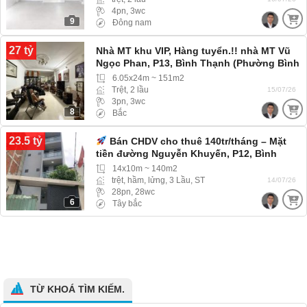
4pn, 3wc
9
Đông nam
27 tỷ
Nhà MT khu VIP, Hàng tuyển.!! nhà MT Vũ
Ngọc Phan, P13, Bình Thạnh (Phường Bình
Lợi Trung) khu đồng bộ, dân trí cao
6.05x24m ~ 151m2
Trệt, 2 lầu
15/07/26
3pn, 3wc
8
Bắc
23.5 tỷ
Bán CHDV cho thuê 140tr/tháng – Mặt
tiền đường Nguyễn Khuyến, P12, Bình
Thạnh
14x10m ~ 140m2
trệt, hầm, lửng, 3 Lầu, ST
14/07/26
28pn, 28wc
6
Tây bắc
TỪ KHOÁ TÌM KIẾM.