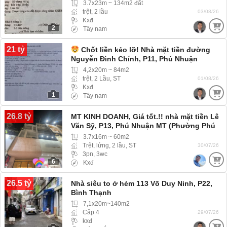
3.7x23m ~ 134m2 đất
trệt, 2 lầu
03/08/26
Kxđ
2
Tây nam
21 tỷ
Chốt liền kẻo lỡ! Nhà mặt tiền đường
Nguyễn Đình Chính, P11, Phú Nhuận
4,2x20m ~ 84m2
trệt, 2 Lầu, ST
01/08/26
Kxđ
1
Tây nam
26.8 tỷ
MT KINH DOANH, Giá tốt.!! nhà mặt tiền Lê
Văn Sỹ, P13, Phú Nhuận MT (Phường Phú
Nhuận) mặt tiền tiện kinh doanh buôn bán
3.7x16m ~ 60m2
Trệt, lửng, 2 lầu, ST
30/07/26
3pn, 3wc
6
Kxđ
26.5 tỷ
Nhà siêu to ở hẻm 113 Võ Duy Ninh, P22,
Bình Thạnh
7,1x20m~140m2
Cấp 4
29/07/26
kxđ