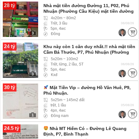
28 tỷ
Nhà mặt tiền đường Đường 11, P02, Phú
Nhuận (Phường Cầu Kiệu) mặt tiền đường
giá rẻ
4x20m ~ 80m2
Trệt, 3 lầu
06/08/26
5pn, 4wc
3
Đông
24 tỷ
Khu này còn 1 căn duy nhất.!! nhà mặt tiền
Cầm Bá Thước, P7, Phú Nhuận (Phường
Cầu Kiệu)
5x20m ~ 100m2
Trệt, lửng, 2 lầu, ST
06/08/26
5pn, 4wc
3
Kxđ
30 tỷ
Mặt Tiền Vip – đường Hồ Văn Huê, P9,
Phú Nhuận.
5x25m ~ 145m2 đất
trệt, 1 lầu
05/08/26
4pn, 4wc
1
Đông nam
24.5 tỷ
Nhà MT Hiếm Có – Đường Lê Quang
Định, P7, Bình Thạnh