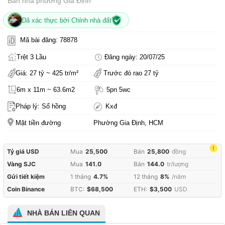
Bán nhà phường Gia Định
Đã xác thực bởi Chỉnh nhà đất
Mã bài đăng: 78878
Trệt 3 Lầu
Đăng ngày: 20/07/25
Giá: 27 tỷ ~ 425 tr/m²
Trước đó rao 27 tỷ
6m x 11m ~ 63.6m2
5pn 5wc
Pháp lý: Sổ hồng
Kxđ
Mặt tiền đường
Phường Gia Định, HCM
!
Tỷ giá USD
Mua
25,500
Bán
25,800
đồng
Vàng SJC
Mua
141.0
Bán
144.0
tr/lượng
Gửi tiết kiệm
1 tháng
4.7%
12 tháng
8%
/năm
Coin Binance
BTC:
$68,500
ETH:
$3,500
USD
NHÀ BÁN LIÊN QUAN