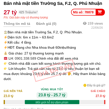
Bán nhà mặt tiền Trường Sa, F.2, Q. Phú Nhuận
27 tỷ
Mã số: 78878
425 Triệu/m²
P/s: Giá bán này có thương lượng
159
views
Thông tin mô tả
Đánh giá (0)
22/06/26
Bán nhà mặt tiền Trường Sa, F.2, Q. Phú Nhuận.
Diện tích: 6m x 11m ~ 63.6m2
Kết cấu: 4 tầng.
HĐT: Đang cho Nha khoa thuê 60triệu/tháng
Giá chào: 27 tỷ thương lượng mạnh
LH:
0901.338.589
Chỉnh nhà đất để xem nhà
Chỉnh nhà đất cam kết song hành thương lượng giá với chủ.
NHÀ ĐÃ BÁN
Lời khuyên: Trả giá căn này từ 23.0 tỷ nếu thuận lợi bạn sẽ
mua được khoảng 23.8 tỷ đến 25.7 tỷ đó
, Hãy tham khảo bảng
dưới.
Đây là giá gì?
VÙNG MUA TỐT
GIÁ NÊN TRẢ
GIÁ CHÀO
23.8 tỷ - 25.7 tỷ
23.0 tỷ
27.0 tỷ
Môi giới hỗ trợ đàm phán