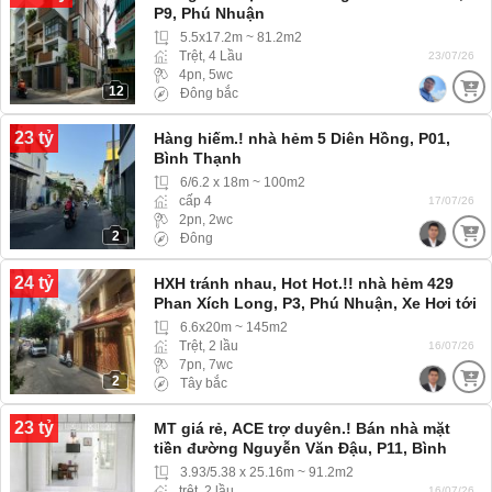
P9, Phú Nhuận
5.5x17.2m ~ 81.2m2
Trệt, 4 Lầu
23/07/26
4pn, 5wc
12
Đông bắc
23 tỷ
Hàng hiếm.! nhà hẻm 5 Diên Hồng, P01,
Bình Thạnh
6/6.2 x 18m ~ 100m2
cấp 4
17/07/26
2pn, 2wc
2
Đông
24 tỷ
HXH tránh nhau, Hot Hot.!! nhà hẻm 429
Phan Xích Long, P3, Phú Nhuận, Xe Hơi tới
tận nơi
6.6x20m ~ 145m2
Trệt, 2 lầu
16/07/26
7pn, 7wc
2
Tây bắc
23 tỷ
MT giá rẻ, ACE trợ duyên.! Bán nhà mặt
tiền đường Nguyễn Văn Đậu, P11, Bình
Thạnh
3.93/5.38 x 25.16m ~ 91.2m2
trệt, 2 lầu
16/07/26