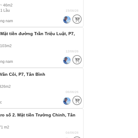
 ~ 46m2
 1 Lầu
15/06/26
ông nam
 Mặt tiền đường Trần Triệu Luật, P7,
 103m2
12/06/26
ông nam
Vân Côi, P7, Tân Bình
 326m2
06/06/26
c
ro số 2. Mặt tiền Trường Chinh, Tân
71 m2
04/06/26