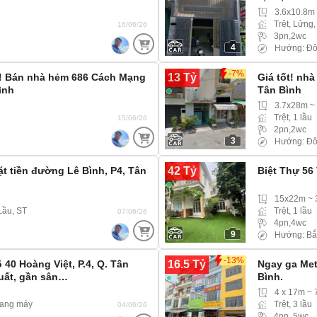
3.6x10.8m
Trệt, Lửng,
16/06/26
3pn,2wc
4
Hướng: Đ
-7%
13 Tỷ
! Bán nhà hẻm 686 Cách Mạng
Giá tốt! nhà
ình
Tân Bình
3.7x28m ~
Trệt, 1 lầu
15/06/26
2pn,2wc
3
Hướng: Đ
42 Tỷ
t tiền đường Lê Bình, P4, Tân
Biệt Thự 56 
15x22m ~
Lầu, ST
Trệt, 1 lầu
07/06/26
4pn,4wc
9
Hướng: Bắ
-13%
16.5 Tỷ
 40 Hoàng Việt, P.4, Q. Tân
Ngay ga Met
uất, gần sân…
Bình.
4 x 17m ~ 
thang máy
Trệt, 3 lầu
04/06/26
4pn, 5wc