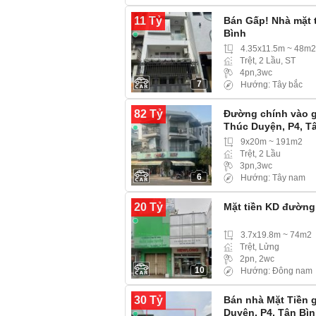
11 Tỷ
Bán Gấp! Nhà mặt 
Bình
4.35x11.5m ~ 48m2
Trệt, 2 Lầu, ST
4pn,3wc
7
Hướng: Tây bắc
82 Tỷ
Đường chính vào g
Thúc Duyện, P4, T
9x20m ~ 191m2
Trệt, 2 Lầu
3pn,3wc
6
Hướng: Tây nam
20 Tỷ
Mặt tiền KD đường
3.7x19.8m ~ 74m2
Trệt, Lửng
2pn, 2wc
10
Hướng: Đông nam
30 Tỷ
Bán nhà Mặt Tiền 
Duyện, P4, Tân Bì