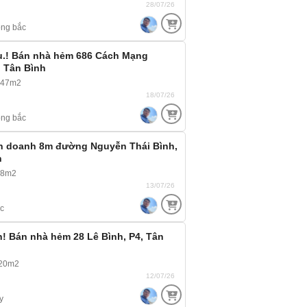
28/07/26
ng bắc
u.! Bán nhà hẻm 686 Cách Mạng
, Tân Bình
 47m2
18/07/26
ng bắc
nh doanh 8m đường Nguyễn Thái Bình,
h
28m2
13/07/26
c
n! Bán nhà hẻm 28 Lê Bình, P4, Tân
~20m2
12/07/26
y