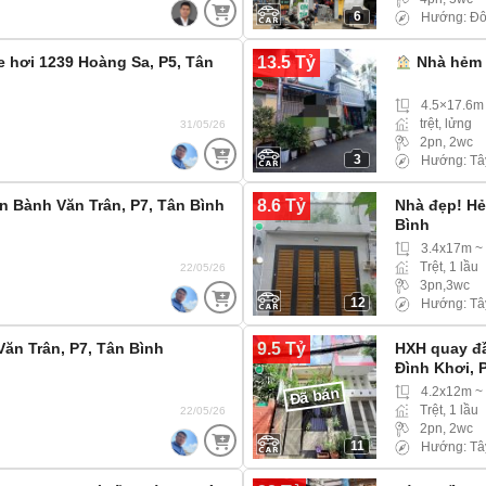
6
Hướng: Đ
13.5 Tỷ
e hơi 1239 Hoàng Sa, P5, Tân
Nhà hẻm x
4.5×17.6m
trệt, lửng
31/05/26
2pn, 2wc
3
Hướng: Tâ
8.6 Tỷ
ền Bành Văn Trân, P7, Tân Bình
Nhà đẹp! Hẻ
Bình
3.4x17m ~
Trệt, 1 lầu
22/05/26
3pn,3wc
12
Hướng: Tâ
9.5 Tỷ
Văn Trân, P7, Tân Bình
HXH quay đầ
Đình Khơi, 
4.2x12m ~
Đã bán
Trệt, 1 lầu
22/05/26
2pn, 2wc
11
Hướng: Tâ