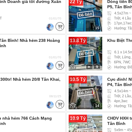
22 Tỷ
Kinh Doanh giá tốt đường Xuân
Dòng tiền 8
h
P5, Tân Bìn
4.5x27m ~
Đã bán
ST
Trệt, 4 Lầu
01/01/70
17pn,17wc
15
Hướng: Tâ
13.8 Tỷ
 Tân Bình! Nhà hẻm 238 Hoàng
Khu Biệt Th
ình
6.1 x 14.5
Đã bán
Trệt, Lửng,
01/01/70
6PN, 7WC
9
Hướng: Đ
10.5 Tỷ
 300tr! Nhà hẻm 20/8 Tân Khai,
Cực đỉnh! N
P4, Tân Bìn
4.5x14m ~
Đã bán
Trệt, 2 Lầu
08/11/25
4pn,3wc
14
Hướng: Tâ
10.9 Tỷ
p nhà hẻm 766 Cách Mạng
CHDV HXH tr
ình
Tân Bình
5x9m ~ 4
Đã bán