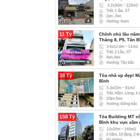
4.2x30m ~ 125m2
Trệt, 1 lầu, ST
2pn, 2wc
4
Hướng: Nam
11 Tỷ
Chính chủ lâu năm
Tháng 8, P5, Tân B
3.6x12.8m ~ 51m2
Trệt, 2 Lầu, ST
4pn,4wc
6
Hướng: Tây bắc
38 Tỷ
Tòa nhà vp đẹp! Mặ
Bình
5.3x15m ~ 81m2
Trệt, Hầm, Lửng, 4 
10pn,5wc
7
Hướng: Đông bắc
158 Tỷ
Tòa Building MT số
Bình khu vực sầm 
12x20m ~ 240m2
2 hầm, 10 tầng, 2 
50 phòng