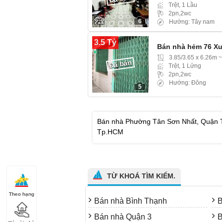
Trệt, 1 Lầu
2pn,2wc
6
Hướng: Tây nam
3.5 Tỷ
Bán nhà hẻm 76 Xu
3.85/3.65 x 6.26m 
Đã bán
Trệt, 1 Lửng
2pn,2wc
Hướng: Đông
5
Bán nhà Phường Tân Sơn Nhất, Quận Tân
Tp.HCM
TỪ KHOÁ TÌM KIẾM.
Theo hạng
Bán nhà Bình Thạnh
B
Bán nhà Quận 3
B