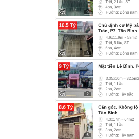
Trệt, 2 Lầu, ST
4pn, 3wc
9
Hướng: Đông nam
10.5 Tỷ
Chủ định cư Mỹ bá
Trân, P7, Tân Bình
4.9x11.9m ~ 58m2
Trệt, 5 lầu, ST
6pn, 4wc
8
Hướng: Đông nam
9 Tỷ
Mặt tiền Lê Bình, 
3.35x10m ~ 32.5m
Trệt, 1 Lầu
2pn, 2wc
2
Hướng: Tây bắc
8.6 Tỷ
Căn góc. Không lộ
Tân Bình
4.3x17m ~ 64m2
Trệt, 1 Lầu
3pn, 2wc
6
Hướng: Tây nam