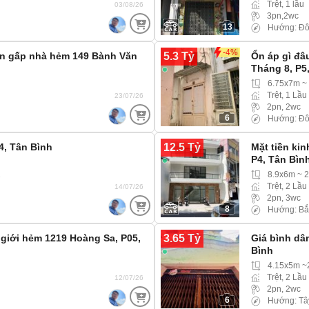
Trệt, 1 lầu
03/08/26
3pn,2wc
13
Hướng: Đô
-4%
5.3 Tỷ
n gấp nhà hẻm 149 Bành Văn
Ổn áp gì đâ
Tháng 8, P5
6.75x7m ~
Trệt, 1 Lầu
23/07/26
2pn, 2wc
6
Hướng: Đô
12.5 Tỷ
P4, Tân Bình
Mặt tiền ki
P4, Tân Bìn
2
8.9x6m ~ 
Trệt, 2 Lầu
14/07/26
2pn, 3wc
8
Hướng: Bắ
3.65 Tỷ
 giới hẻm 1219 Hoàng Sa, P05,
Giá bình dâ
Bình
4.15x5m 
Trệt, 2 Lầu
12/07/26
2pn, 2wc
6
Hướng: Tâ