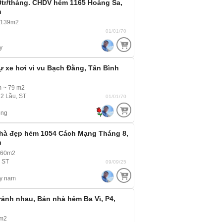
0tr/tháng. CHDV hẻm 1165 Hoàng Sa,
h
 139m2
01/01/70
y
ự xe hơi vi vu Bạch Đằng, Tân Bình
m ~ 79 m2
 2 Lầu, ST
01/01/70
ông
hà đẹp hẻm 1054 Cách Mạng Tháng 8,
h
 60m2
, ST
09/09/25
y nam
ánh nhau, Bán nhà hẻm Ba Vì, P4,
5m2