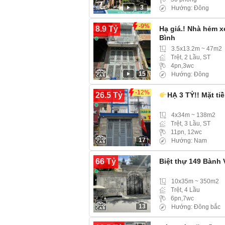
3
Hướng: Đông
-9%
8.9 Tỷ
Hạ giá.! Nhà hẻm x
Bình
3.5x13.2m ~ 47m2
Trệt, 2 Lầu, ST
4pn,3wc
15
Hướng: Đông
-12%
26.5 Tỷ
HẠ 3 TỶ!! Mặt ti
4x34m ~ 138m2
Trệt, 3 Lầu, ST
11pn, 12wc
17
Hướng: Nam
66 Tỷ
Biệt thự 149 Bành 
10x35m ~ 350m2
Trệt, 4 Lầu
6pn,7wc
13
Hướng: Đông bắc