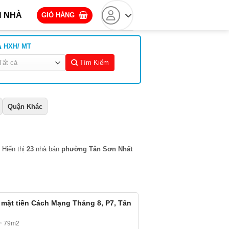
 NHÀ
GIỎ HÀNG
HXH/ MT
Tìm Kiếm
Quận Khác
Hiển thị
23
nhà bán
phường Tân Sơn Nhất
à mặt tiền Cách Mạng Tháng 8, P7, Tân
~ 79m2