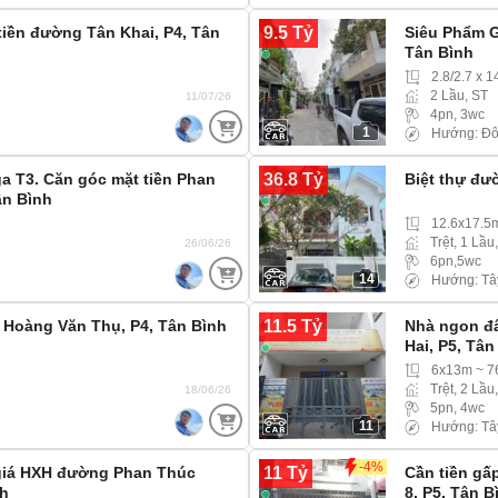
9.5 Tỷ
tiền đường Tân Khai, P4, Tân
Siêu Phẩm G
Tân Bình
2.8/2.7 x 
2 Lầu, ST
11/07/26
4pn, 3wc
1
Hướng: Đô
36.8 Tỷ
a T3. Căn góc mặt tiền Phan
Biệt thự đư
ân Bình
12.6x17.5
Trệt, 1 Lầu
26/06/26
6pn,5wc
14
Hướng: Tâ
11.5 Tỷ
 Hoàng Văn Thụ, P4, Tân Bình
Nhà ngon đâ
Hai, P5, Tân
6x13m ~ 
Trệt, 2 Lầu
18/06/26
5pn, 4wc
11
Hướng: Tâ
-4%
11 Tỷ
giá HXH đường Phan Thúc
Cần tiền gấ
nh
8, P5, Tân B