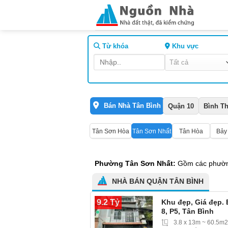
Skip
to
content
Từ khóa
Khu vực
Bán Nhà Tân Bình
Quận 10
Bình T
Tân Sơn Hòa
Tân Sơn Nhất
Tân Hòa
Bảy
Phường Tân Sơn Nhất:
Gồm các phường
NHÀ BÁN QUẬN TÂN BÌNH
9.2 Tỷ
Khu đẹp, Giá đẹp.
8, P5, Tân Bình
3.8 x 13m ~ 60.5m2