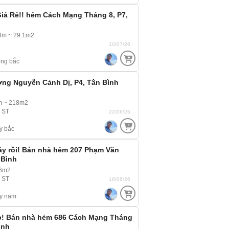
iá Rẻ!! hẻm Cách Mạng Tháng 8, P7,
14m ~ 29.1m2
10/07/26
ng bắc
ờng Nguyễn Cảnh Dị, P4, Tân Bình
m ~ 218m2
, ST
22/06/26
y bắc
y rồi! Bán nhà hẻm 207 Phạm Văn
 Bình
76m2
, ST
16/06/26
y nam
p! Bán nhà hẻm 686 Cách Mạng Tháng
ình