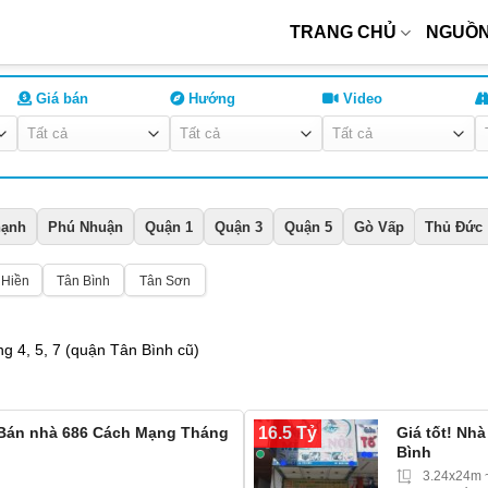
TRANG CHỦ
NGUỒN
Giá bán
Hướng
Video
hạnh
Phú Nhuận
Quận 1
Quận 3
Quận 5
Gò Vấp
Thủ Đức
 Hiền
Tân Bình
Tân Sơn
 4, 5, 7 (quận Tân Bình cũ)
16.5 Tỷ
 Bán nhà 686 Cách Mạng Tháng
Giá tốt! Nh
Bình
3.24x24m 