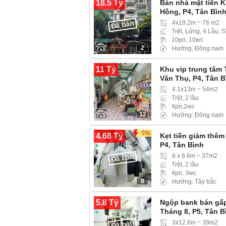
18.5 Tỷ
Bán nhà mặt tiền 
Hồng, P4, Tân Bìn
4x19.2m ~ 76 m2
Đã bán
Trệt, Lửng, 4 Lầu, 
10pn, 10wc
2
Hướng: Đông nam
11 Tỷ
Khu vip trung tâm
Văn Thụ, P4, Tân B
4.1x13m ~ 54m2
Trệt, 2 lầu
4pn,2wc
12
Hướng: Đông nam
-5%
4.68 Tỷ
Kẹt tiền giảm thêm
P4, Tân Bình
6 x 6.6m ~ 37m2
Đã bán
Trệt, 2 lầu
4pn, 3wc
8
Hướng: Tây bắc
5.8 Tỷ
Ngộp bank bán gấ
Tháng 8, P5, Tân B
3x12.6m ~ 39m2
Đã bán