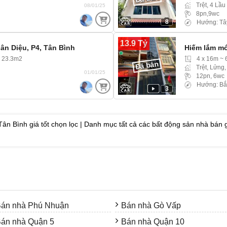
Trệt, 4 Lầu
08/01/25
8pn,9wc
8
Hướng: Tâ
13.9 Tỷ
ân Diệu, P4, Tân Bình
Hiếm lắm mớ
~ 23.3m2
4 x 16m ~ 
Đã bán
Trệt, Lửng,
01/01/25
12pn, 6wc
Hướng: Bắ
3
 Bình giá tốt chọn lọc | Danh mục tất cả các bất động sản nhà bán g
án nhà Phú Nhuận
Bán nhà Gò Vấp
án nhà Quận 5
Bán nhà Quận 10