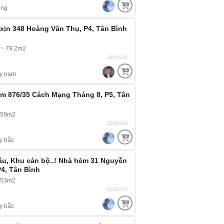
ông
ịn 348 Hoàng Văn Thụ, P4, Tân Bình
 ~ 79.2m2
28/05/26
y nam
m 876/35 Cách Mạng Tháng 8, P5, Tân
 59m2
22/05/26
y bắc
u, Khu cán bộ..! Nhà hẻm 31 Nguyễn
P4, Tân Bình
 53m2
01/01/70
y bắc