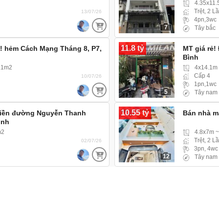
4.35x11
Trệt, 2 L
13/07/26
4pn,3wc
7
Tây bắc
11.8 tỷ
!! hẻm Cách Mạng Tháng 8, P7,
MT giá rẻ!
Bình
9.1m2
4x14.1m
Cấp 4
10/07/26
1pn,1wc
5
Tây nam
10.55 tỷ
tiền đường Nguyễn Thanh
Bán nhà mặ
ình
m2
4.8x7m 
Trệt, 2 L
02/07/26
3pn, 4wc
12
Tây nam