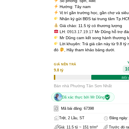
Số phòng: 5pn, 4wc
Hướng: Tây nam
Vị trí gần trường học, gần chợ và siêu 
Nhận ký gửi BĐS tại trung tâm Tp.H
Giá chào: 11.5 tỷ có thương lượng
LH:
0913.17.19.17
Mr Dũng hỗ trợ đ
Mr Dũng cam kết song hành thương lư
Lời khuyên: Trả giá căn này từ 9.8 tỷ
đó
, Hãy tham khảo bảng dưới.
GIÁ NÊN TRẢ
10
9.8 tỷ
Môi 
Bán nhà Phường Tân Sơn Nhất
Đã xác thực bởi Mr Dũng
Mã bài đăng: 67398
Trệt, 2 Lầu, ST
Đăng ngày: 
Giá: 11.5 tỷ ~ 151 tr/m²
Trước đó ra