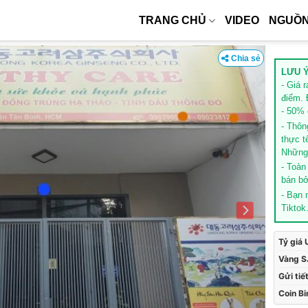
TRANG CHỦ
VIDEO
NGUỒN
Chia sẻ
LƯU Ý
- Giá 
điểm. 
- 50% g
- Thôn
thực t
Những 
- Toàn
bán bở
- Bạn
Tiktok
Tỷ giá
Vàng S
Gửi tiế
Coin B