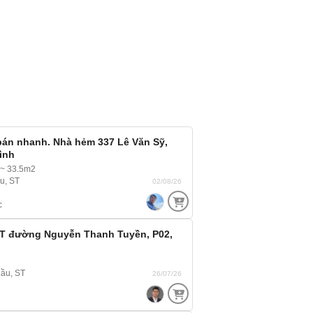
bán nhanh. Nhà hẻm 337 Lê Văn Sỹ,
ình
 ~ 33.5m2
ầu, ST
02/08/26
c
T đường Nguyễn Thanh Tuyền, P02,
Lầu, ST
26/07/26