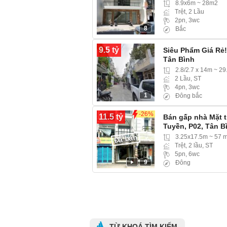
8.9x6m ~ 28m2
Trệt, 2 Lầu
2pn, 3wc
8
Bắc
9.5 tỷ
Siêu Phẩm Giá Rẻ
Tân Bình
2.8/2.7 x 14m ~ 2
2 Lầu, ST
4pn, 3wc
1
Đông bắc
-26%
11.5 tỷ
Bán gấp nhà Mặt 
Tuyền, P02, Tân B
Đã bán
3.25x17.5m ~ 57 
Trệt, 2 lầu, ST
5pn, 6wc
9
Đông
TỪ KHOÁ TÌM KIẾM.