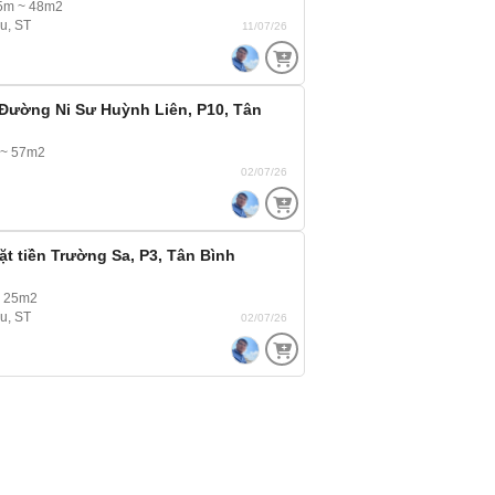
.5m ~ 48m2
ầu, ST
11/07/26
 Đường Ni Sư Huỳnh Liên, P10, Tân
 ~ 57m2
02/07/26
t tiền Trường Sa, P3, Tân Bình
~ 25m2
ầu, ST
02/07/26