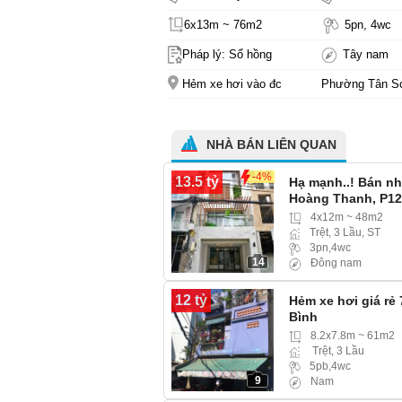
6x13m ~ 76m2
5pn, 4wc
Pháp lý: Sổ hồng
Tây nam
Hẻm xe hơi vào đc
Phường Tân S
NHÀ BÁN LIÊN QUAN
-4%
13.5 tỷ
Hạ mạnh..! Bán n
Hoàng Thanh, P12
4x12m ~ 48m2
Trệt, 3 Lầu, ST
3pn,4wc
14
Đông nam
12 tỷ
Hẻm xe hơi giá rẻ
Bình
8.2x7.8m ~ 61m2
Trệt, 3 Lầu
5pb,4wc
9
Nam