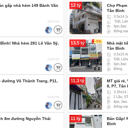
12 tỷ
án gấp nhà hẻm 149 Bành Văn
Chợ Phạm 
Tân Bình
3.5x14.1
Trệt, Lửn
23/07/26
3pn,3wc
3
Đông na
-5%
13.5 tỷ
Bình! Nhà hẻm 281 Lê Văn Sỹ,
Nhà mặt ti
Tân Bình
3.5x15.
Trệt, Lửn
22/07/26
3pn,3wc
3
Đông
11.3 tỷ
rẻ đường Võ Thành Trang, P11,
MT giá rẻ,
8, P7, Tân
3.35x14
2 Lầu, S
13/07/26
4pn, 3wc
2
Đông na
11 tỷ
anh 8m đường Nguyễn Thái
Bán Gấp! N
h
Bình