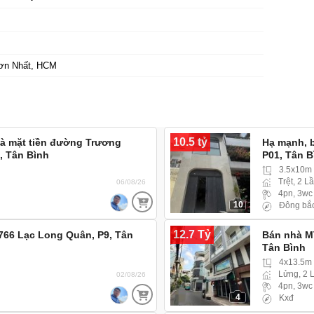
ơn Nhất, HCM
10.5 tỷ
hà mặt tiền đường Trương
Hạ mạnh, 
, Tân Bình
P01, Tân B
3.5x10m
Trệt, 2 L
06/08/26
4pn, 3wc
10
Đông bắ
12.7 Tỷ
 766 Lạc Long Quân, P9, Tân
Bán nhà M
Tân Bình
4x13.5m
Lửng, 2 
02/08/26
4pn, 3wc
4
Kxđ