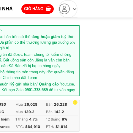
 NHÀ
GIỎ HÀNG
:
rao bán trên có thể
tăng hoặc giảm
tuỳ thời
Đa phần có thể thương lượng giá xuống 5%
iá trị.
g tin đã được team chúng tôi kiểm chứng
ế. Bất động sản còn đăng là vẫn còn bán.
căn Đã Bán đã bị hạ tin hàng ngày.
 bộ thông tin trên trang này độc quyền đăng
i Chỉnh nhà đất Team.
 muốn
Ký gửi
nhà bán/
Quảng cáo
Youtube,
. Kết bạn Zalo
0901.338.589
để tư vấn ngay.
!
 USD
Mua
26,028
Bán
26,228
JC
Mua
139.2
Bán
142.2
t kiệm
1 tháng
4.7%
12 tháng
8%
inance
BTC:
$64,910
ETH:
$1,914