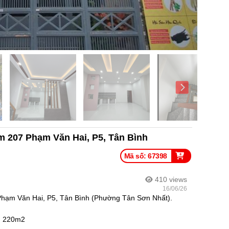
m 207 Phạm Văn Hai, P5, Tân Bình
Mã số: 67398
410
views
16/06/26
Phạm Văn Hai, P5, Tân Bình (Phường Tân Sơn Nhất).
àn 220m2