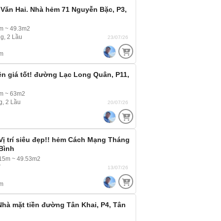
Văn Hai. Nhà hẻm 71 Nguyễn Bặc, P3,
m ~ 49.3m2
g, 2 Lầu
23/07/26
m
ền giá tốt! đường Lạc Long Quân, P11,
4m ~ 63m2
g, 2 Lầu
20/07/26
 Vị trí siêu đẹp!! hẻm Cách Mạng Tháng
 Bình
.15m ~ 49.53m2
T
13/07/26
m
hà mặt tiền đường Tân Khai, P4, Tân