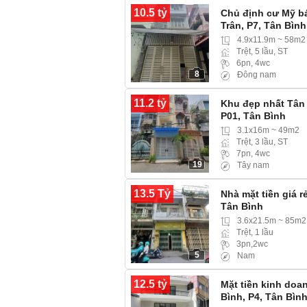
10.5 tỷ
Chủ định cư Mỹ b
Trân, P7, Tân Bình
4.9x11.9m ~ 58m2
Trệt, 5 lầu, ST
6pn, 4wc
8
Đông nam
11.2 tỷ
Khu đẹp nhất Tân 
P01, Tân Bình
3.1x16m ~ 49m2
Trệt, 3 lầu, ST
7pn, 4wc
19
Tây nam
13.5 Tỷ
Nhà mặt tiền giá 
Tân Bình
3.6x21.5m ~ 85m2
Trệt, 1 lầu
3pn,2wc
5
Nam
12.5 tỷ
Mặt tiền kinh do
Bình, P4, Tân Bìn