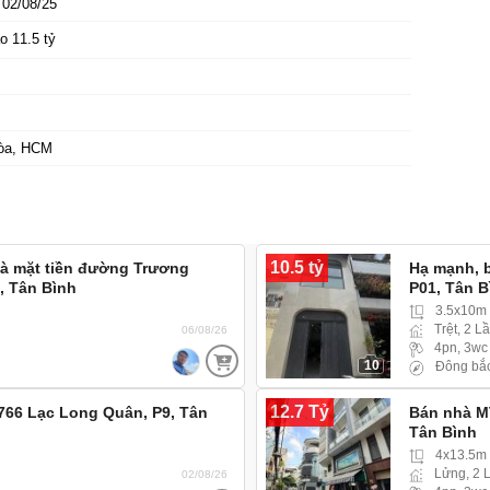
02/08/25
o 11.5 tỷ
òa, HCM
10.5 tỷ
hà mặt tiền đường Trương
Hạ mạnh, 
, Tân Bình
P01, Tân B
3.5x10m
Trệt, 2 L
06/08/26
4pn, 3wc
10
Đông bắ
12.7 Tỷ
 766 Lạc Long Quân, P9, Tân
Bán nhà M
Tân Bình
4x13.5m
Lửng, 2 
02/08/26