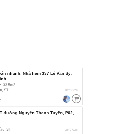
bán nhanh. Nhà hẻm 337 Lê Văn Sỹ,
ình
 ~ 33.5m2
ầu, ST
02/08/26
c
T đường Nguyễn Thanh Tuyền, P02,
Lầu, ST
26/07/26