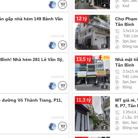
4pn, 3wc
4
Kxđ
12 tỷ
án gấp nhà hẻm 149 Bành Văn
Chợ Phạm 
Tân Bình
3.5x14.1
Trệt, Lửn
23/07/26
3pn,3wc
3
Đông na
-5%
13.5 tỷ
Bình! Nhà hẻm 281 Lê Văn Sỹ,
Nhà mặt ti
Tân Bình
3.5x15.
Trệt, Lửn
22/07/26
3pn,3wc
3
Đông
11.3 tỷ
rẻ đường Võ Thành Trang, P11,
MT giá rẻ,
8, P7, Tân
3.35x14
2 Lầu, S
13/07/26
4pn, 3wc
2
Đông na