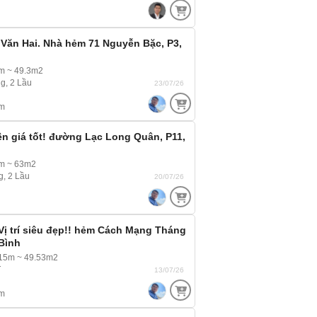
Văn Hai. Nhà hẻm 71 Nguyễn Bặc, P3,
m ~ 49.3m2
g, 2 Lầu
23/07/26
m
ền giá tốt! đường Lạc Long Quân, P11,
4m ~ 63m2
g, 2 Lầu
20/07/26
 Vị trí siêu đẹp!! hẻm Cách Mạng Tháng
 Bình
.15m ~ 49.53m2
T
13/07/26
m