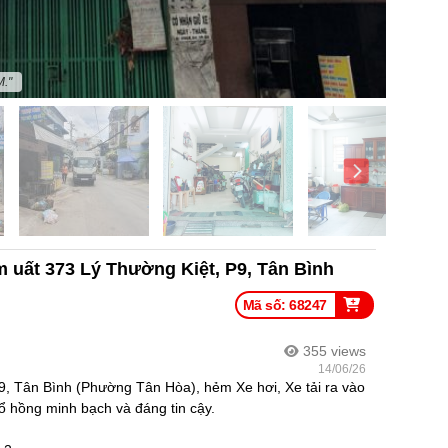
M."
uất 373 Lý Thường Kiệt, P9, Tân Bình
Mã số: 68247
355
views
14/06/26
, Tân Bình (Phường Tân Hòa), hẻm Xe hơi, Xe tải ra vào
ổ hồng minh bạch và đáng tin cậy.