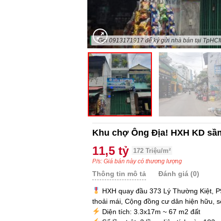
"Gọi 0913171917 để ký gửi nhà bán tại TpHC
Khu chợ Ông Địa! HXH KD sầm 
11,5 tỷ
172 Triệu/m²
P/s: Giá bán này có thương lượng
Thông tin mô tả
Đánh giá (0)
HXH quay đầu 373 Lý Thường Kiệt, P9
thoải mái, Cộng đồng cư dân hiện hữu, s
Diện tích: 3.3x17m ~ 67 m2 đất