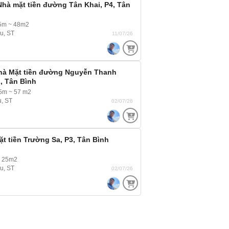
hà mặt tiền đường Tân Khai, P4, Tân
.5m ~ 48m2
ầu, ST
11/07/26
hà Mặt tiền đường Nguyễn Thanh
, Tân Bình
5m ~ 57 m2
u, ST
02/07/26
t tiền Trường Sa, P3, Tân Bình
~ 25m2
ầu, ST
02/07/26