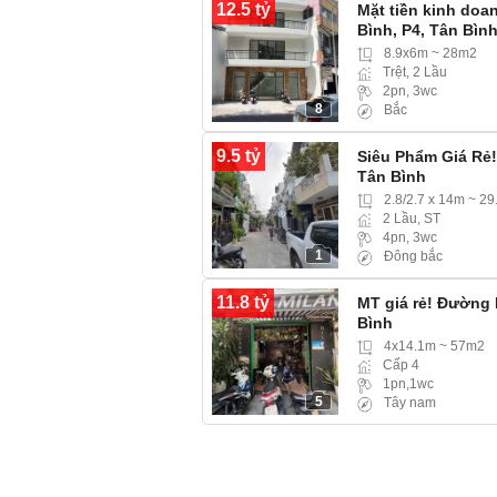
12.5 tỷ
Mặt tiền kinh do
Bình, P4, Tân Bìn
8.9x6m ~ 28m2
Trệt, 2 Lầu
2pn, 3wc
8
Bắc
9.5 tỷ
Siêu Phẩm Giá Rẻ
Tân Bình
2.8/2.7 x 14m ~ 2
2 Lầu, ST
4pn, 3wc
1
Đông bắc
11.8 tỷ
MT giá rẻ! Đường 
Bình
4x14.1m ~ 57m2
Cấp 4
1pn,1wc
5
Tây nam