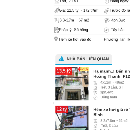
Trệt, 2 Lầu
Đăng ngày: 
Giá: 11,5 tỷ ~ 172 tr/m²
Trước đó ra
3.3x17m ~ 67 m2
4pn,3wc
Pháp lý: Sổ hồng
Tây bắc
Hẻm xe hơi vào đc
Phường Tân H
NHÀ BÁN LIÊN QUAN
-4%
13.5 tỷ
Hạ mạnh..! Bán n
Hoàng Thanh, P12
4x12m ~ 48m2
Trệt, 3 Lầu, ST
3pn,4wc
14
Đông nam
12 tỷ
Hẻm xe hơi giá rẻ
Bình
8.2x7.8m ~ 61m2
Trệt, 3 Lầu