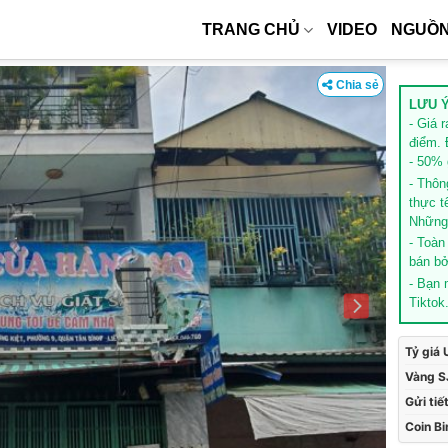
TRANG CHỦ
VIDEO
NGUỒN
Chia sẻ
LƯU Ý
- Giá 
điểm. 
- 50% g
- Thôn
thực t
Những 
- Toàn
bán bở
- Bạn
Tiktok
Tỷ giá
Vàng S
Gửi tiế
Coin B