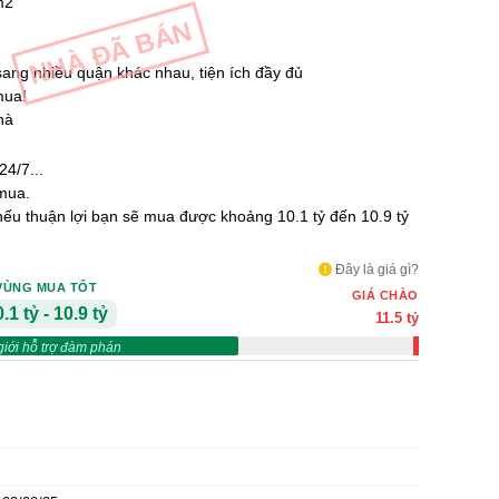
m2
NHÀ ĐÃ BÁN
 sang nhiều quận khác nhau, tiện ích đầy đủ
mua!
hà
4/7...
mua.
 nếu thuận lợi bạn sẽ mua được khoảng 10.1 tỷ đến 10.9 tỷ
Đây là giá gì?
VÙNG MUA TỐT
GIÁ CHÀO
.1 tỷ - 10.9 tỷ
11.5 tỷ
giới hỗ trợ đàm phán