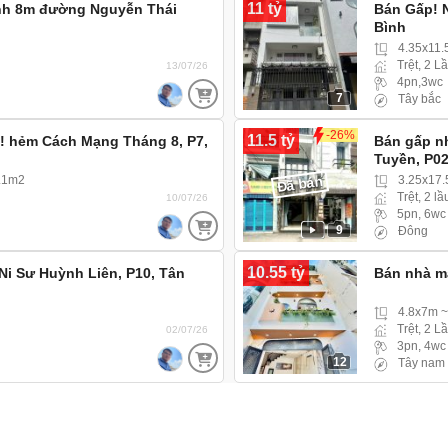
11 tỷ
anh 8m đường Nguyễn Thái
Bán Gấp! N
h
Bình
4.35x11
Trệt, 2 L
13/07/26
4pn,3wc
7
Tây bắc
-26%
11.5 tỷ
!! hẻm Cách Mạng Tháng 8, P7,
Bán gấp n
Tuyền, P02
Đã bán
9.1m2
3.25x17.
Trệt, 2 lầ
10/07/26
5pn, 6wc
9
Đông
10.55 tỷ
Ni Sư Huỳnh Liên, P10, Tân
Bán nhà mặ
4.8x7m 
Trệt, 2 L
02/07/26
3pn, 4wc
12
Tây nam