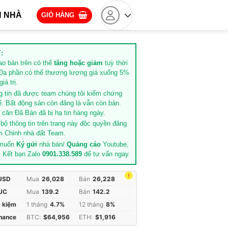
 NHÀ
GIỎ HÀNG
:
rao bán trên có thể
tăng hoặc giảm
tuỳ thời
Đa phần có thể thương lượng giá xuống 5%
iá trị.
g tin đã được team chúng tôi kiểm chứng
ế. Bất động sản còn đăng là vẫn còn bán.
căn Đã Bán đã bị hạ tin hàng ngày.
 bộ thông tin trên trang này độc quyền đăng
i Chỉnh nhà đất Team.
 muốn
Ký gửi
nhà bán/
Quảng cáo
Youtube,
. Kết bạn Zalo
0901.338.589
để tư vấn ngay.
!
 USD
Mua
26,028
Bán
26,228
JC
Mua
139.2
Bán
142.2
t kiệm
1 tháng
4.7%
12 tháng
8%
inance
BTC:
$64,956
ETH:
$1,916