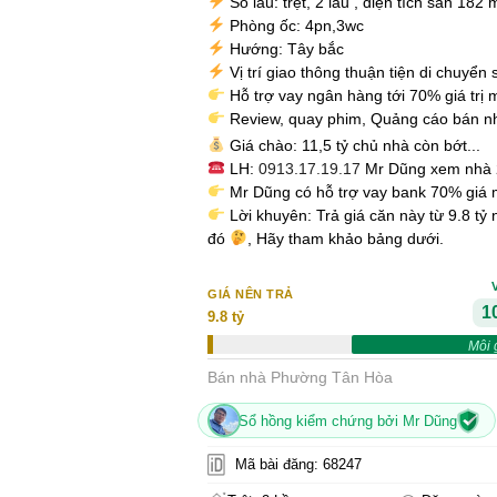
Số lầu: trệt, 2 lầu , diện tích sàn 182 
Phòng ốc: 4pn,3wc
Hướng: Tây bắc
Vị trí giao thông thuận tiện di chuyển
Hỗ trợ vay ngân hàng tới 70% giá trị 
Review, quay phim, Quảng cáo bán n
Giá chào: 11,5 tỷ chủ nhà còn bớt...
LH:
0913.17.19.17
Mr Dũng xem nhà 2
Mr Dũng có hỗ trợ vay bank 70% giá 
Lời khuyên: Trả giá căn này từ 9.8 tỷ
đó
, Hãy tham khảo bảng dưới.
GIÁ NÊN TRẢ
10
9.8 tỷ
Môi 
Bán nhà Phường Tân Hòa
Sổ hồng kiểm chứng bởi Mr Dũng
Mã bài đăng: 68247