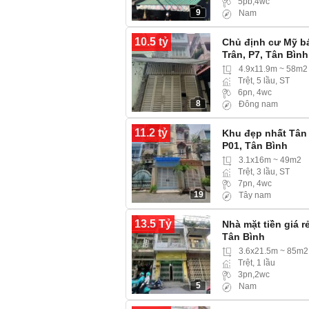
5pb,4wc
9
Nam
10.5 tỷ
Chủ định cư Mỹ b
Trân, P7, Tân Bình
4.9x11.9m ~ 58m2
Trệt, 5 lầu, ST
6pn, 4wc
8
Đông nam
11.2 tỷ
Khu đẹp nhất Tân 
P01, Tân Bình
3.1x16m ~ 49m2
Trệt, 3 lầu, ST
7pn, 4wc
19
Tây nam
13.5 Tỷ
Nhà mặt tiền giá 
Tân Bình
3.6x21.5m ~ 85m2
Trệt, 1 lầu
3pn,2wc
5
Nam