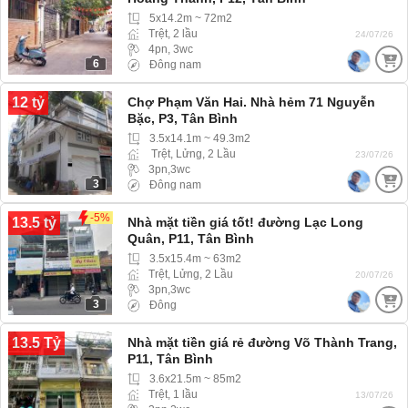
5x14.2m ~ 72m2
Trệt, 2 lầu
24/07/26
4pn, 3wc
6
Đông nam
12 tỷ
Chợ Phạm Văn Hai. Nhà hẻm 71 Nguyễn
Bặc, P3, Tân Bình
3.5x14.1m ~ 49.3m2
Trệt, Lửng, 2 Lầu
23/07/26
3pn,3wc
3
Đông nam
-5%
13.5 tỷ
Nhà mặt tiền giá tốt! đường Lạc Long
Quân, P11, Tân Bình
3.5x15.4m ~ 63m2
Trệt, Lửng, 2 Lầu
20/07/26
3pn,3wc
3
Đông
13.5 Tỷ
Nhà mặt tiền giá rẻ đường Võ Thành Trang,
P11, Tân Bình
3.6x21.5m ~ 85m2
Trệt, 1 lầu
13/07/26