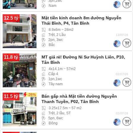
3pn,2wc
5
Nam
12.5 tỷ
Mặt tiền kinh doanh 8m đường Nguyễn
Thái Bình, P4, Tân Bình
8.9x6m ~ 28m2
Trệt, 2 Lầu
13/07/26
2pn, 3wc
8
Bắc
11.8 tỷ
MT giá rẻ! Đường Ni Sư Huỳnh Liên, P10,
Tân Bình
4x14.1m ~ 57m2
Cấp 4
02/07/26
1pn,1wc
5
Tây nam
-26%
11.5 tỷ
Bán gấp nhà Mặt tiền đường Nguyễn
Thanh Tuyền, P02, Tân Bình
3.25x17.5m ~ 57 m2
Đã bán
Trệt, 2 lầu, ST
02/07/26
5pn, 6wc
9
Đông