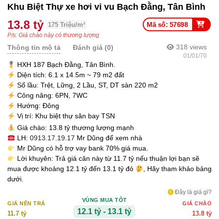
Khu Biệt Thự xe hơi vi vu Bạch Đằng, Tân Bình
13.8 tỷ
Mã số: 57698
175 Triệu/m²
P/s: Giá chào này có thương lượng
318
views
Thông tin mô tả
Đánh giá (0)
01/01/70
HXH 187 Bạch Đằng, Tân Bình.
Diện tích: 6.1 x 14.5m ~ 79 m2 đất
Số lầu: Trệt, Lững, 2 Lầu, ST, DT sàn 220 m2
Công năng: 6PN, 7WC
Hướng: Đông
Vị trí: Khu biệt thự sân bay TSN
Giá chào: 13.8 tỷ thương lượng mạnh
LH:
0913.17.19.17
Mr Dũng để xem nhà
Mr Dũng có hỗ trợ vay bank 70% giá mua.
Lời khuyên: Trả giá căn này từ 11.7 tỷ nếu thuận lợi bạn sẽ
mua được khoảng 12.1 tỷ đến 13.1 tỷ đó
, Hãy tham khảo bảng
dưới.
Đây là giá gì?
VÙNG MUA TỐT
GIÁ NÊN TRẢ
GIÁ CHÀO
12.1 tỷ - 13.1 tỷ
11.7 tỷ
13.8 tỷ