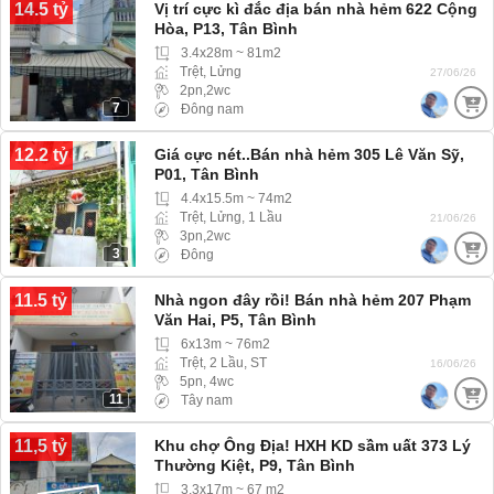
14.5 tỷ
Vị trí cực kì đắc địa bán nhà hẻm 622 Cộng
Hòa, P13, Tân Bình
3.4x28m ~ 81m2
Trệt, Lửng
27/06/26
2pn,2wc
7
Đông nam
12.2 tỷ
Giá cực nét..Bán nhà hẻm 305 Lê Văn Sỹ,
P01, Tân Bình
4.4x15.5m ~ 74m2
Trệt, Lửng, 1 Lầu
21/06/26
3pn,2wc
3
Đông
11.5 tỷ
Nhà ngon đây rồi! Bán nhà hẻm 207 Phạm
Văn Hai, P5, Tân Bình
6x13m ~ 76m2
Trệt, 2 Lầu, ST
16/06/26
5pn, 4wc
11
Tây nam
11,5 tỷ
Khu chợ Ông Địa! HXH KD sầm uất 373 Lý
Thường Kiệt, P9, Tân Bình
3.3x17m ~ 67 m2