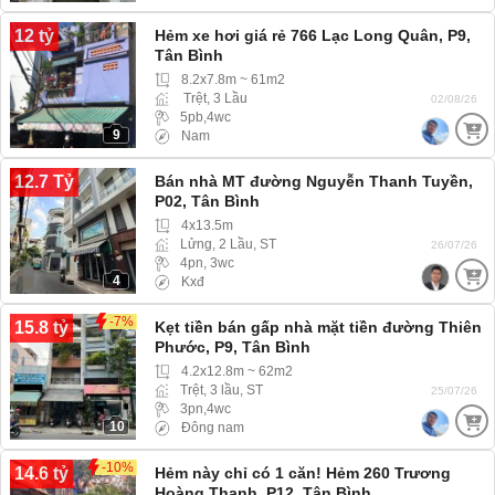
12 tỷ
Hẻm xe hơi giá rẻ 766 Lạc Long Quân, P9,
Tân Bình
8.2x7.8m ~ 61m2
Trệt, 3 Lầu
02/08/26
5pb,4wc
9
Nam
12.7 Tỷ
Bán nhà MT đường Nguyễn Thanh Tuyền,
P02, Tân Bình
4x13.5m
Lửng, 2 Lầu, ST
26/07/26
4pn, 3wc
4
Kxđ
-7%
15.8 tỷ
Kẹt tiền bán gấp nhà mặt tiền đường Thiên
Phước, P9, Tân Bình
4.2x12.8m ~ 62m2
Trệt, 3 lầu, ST
25/07/26
3pn,4wc
10
Đông nam
-10%
14.6 tỷ
Hẻm này chỉ có 1 căn! Hẻm 260 Trương
Hoàng Thanh, P12, Tân Bình