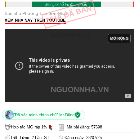
Môi giới hỗ trợ đàm phán
NHÀ ĐÃ BÁN
Bán nhà Phường Tân Sơn Nhất
XEM NHÀ NÀY TRÊN YOUTUBE
NGUONNHA.VN
MỞ RỘNG
NGUONNHA.VN
"Đã xác minh chính chủ" Mr Dũng
Hợp tác MG ráp 1%
Mã bài đăng: 57698
Trệt, Lửng, 2 Lầu, ST
Đăng ngày: 28/07/25