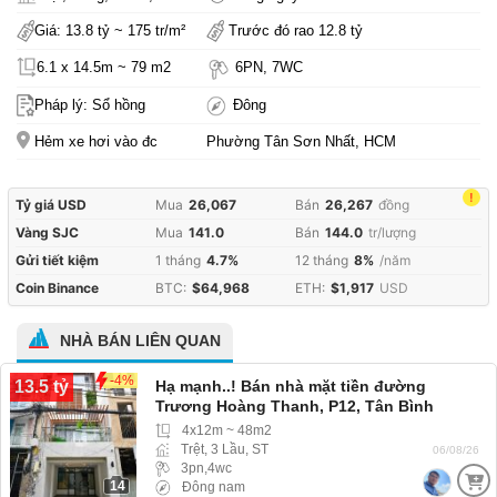
Giá: 13.8 tỷ ~ 175 tr/m²
Trước đó rao 12.8 tỷ
6.1 x 14.5m ~ 79 m2
6PN, 7WC
Pháp lý: Sổ hồng
Đông
Hẻm xe hơi vào đc
Phường Tân Sơn Nhất, HCM
!
Tỷ giá USD
Mua
26,067
Bán
26,267
đồng
Vàng SJC
Mua
141.0
Bán
144.0
tr/lượng
Gửi tiết kiệm
1 tháng
4.7%
12 tháng
8%
/năm
Coin Binance
BTC:
$64,968
ETH:
$1,917
USD
NHÀ BÁN LIÊN QUAN
-4%
13.5 tỷ
Hạ mạnh..! Bán nhà mặt tiền đường
Trương Hoàng Thanh, P12, Tân Bình
4x12m ~ 48m2
Trệt, 3 Lầu, ST
06/08/26
3pn,4wc
14
Đông nam