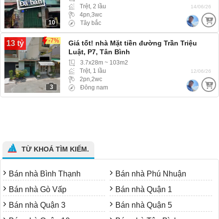
Đã bán
Trệt, 2 lầu
14/06/26
4pn,3wc
10
Tây bắc
-7%
13 tỷ
Giá tốt! nhà Mặt tiền đường Trần Triệu
Luật, P7, Tân Bình
3.7x28m ~ 103m2
Trệt, 1 lầu
12/06/26
2pn,2wc
3
Đông nam
TỪ KHOÁ TÌM KIẾM.
Bán nhà Bình Thạnh
Bán nhà Phú Nhuận
Bán nhà Gò Vấp
Bán nhà Quận 1
Bán nhà Quận 3
Bán nhà Quận 5