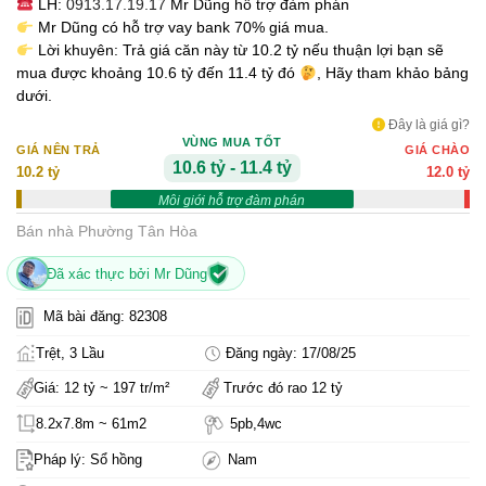
LH:
0913.17.19.17
Mr Dũng hỗ trợ đàm phán
Mr Dũng có hỗ trợ vay bank 70% giá mua.
Lời khuyên: Trả giá căn này từ 10.2 tỷ nếu thuận lợi bạn sẽ
mua được khoảng 10.6 tỷ đến 11.4 tỷ đó
, Hãy tham khảo bảng
dưới.
Đây là giá gì?
VÙNG MUA TỐT
GIÁ NÊN TRẢ
GIÁ CHÀO
10.6 tỷ - 11.4 tỷ
10.2 tỷ
12.0 tỷ
Môi giới hỗ trợ đàm phán
Bán nhà Phường Tân Hòa
Đã xác thực bởi Mr Dũng
Mã bài đăng: 82308
Trệt, 3 Lầu
Đăng ngày: 17/08/25
Giá: 12 tỷ ~ 197 tr/m²
Trước đó rao 12 tỷ
8.2x7.8m ~ 61m2
5pb,4wc
Pháp lý: Sổ hồng
Nam