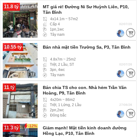
11.8 tỷ
MT giá rẻ! Đường Ni Sư Huỳnh Liên, P10,
Tân Bình
4x14.1m ~ 57m2
Cấp 4
02/07/26
1pn,1wc
5
Tây nam
10.55 tỷ
Bán nhà mặt tiền Trường Sa, P3, Tân Bình
4.8x7m ~ 25m2
Trệt, 2 Lầu, ST
02/07/26
3pn, 4wc
12
Tây nam
11 tỷ
Bán chia TS cho con. Nhà hẻm Trần Văn
Hoàng, P9, Tân Bình
4x20m ~ 86m2
Trệt, 1 Lửng, 2 Lầu
27/06/26
2pn,2wc
4
Đông bắc
-12%
11.3 tỷ
Giảm mạnh! Mặt tiền kinh doanh đường
Hồng Lạc, P10, Tân Bình