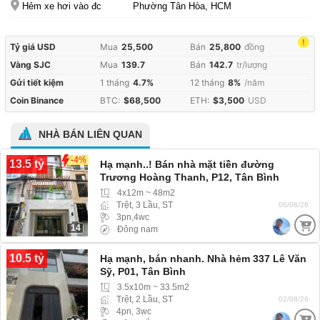
Hẻm xe hơi vào đc
Phường Tân Hòa, HCM
!
Tỷ giá USD
Mua
25,500
Bán
25,800
đồng
Vàng SJC
Mua
139.7
Bán
142.7
tr/lượng
Gửi tiết kiệm
1 tháng
4.7%
12 tháng
8%
/năm
Coin Binance
BTC:
$68,500
ETH:
$3,500
USD
NHÀ BÁN LIÊN QUAN
-4%
13.5 tỷ
Hạ mạnh..! Bán nhà mặt tiền đường
Trương Hoàng Thanh, P12, Tân Bình
4x12m ~ 48m2
Trệt, 3 Lầu, ST
06/08/26
3pn,4wc
14
Đông nam
10.5 tỷ
Hạ mạnh, bán nhanh. Nhà hẻm 337 Lê Văn
Sỹ, P01, Tân Bình
3.5x10m ~ 33.5m2
Trệt, 2 Lầu, ST
02/08/26
4pn, 3wc