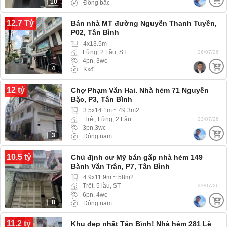
10
Đông bắc
12.7 Tỷ
Bán nhà MT đường Nguyễn Thanh Tuyền,
P02, Tân Bình
4x13.5m
Lửng, 2 Lầu, ST
26/07/26
4pn, 3wc
4
Kxđ
12 tỷ
Chợ Phạm Văn Hai. Nhà hẻm 71 Nguyễn
Bặc, P3, Tân Bình
3.5x14.1m ~ 49.3m2
Trệt, Lửng, 2 Lầu
23/07/26
3pn,3wc
3
Đông nam
10.5 tỷ
Chủ định cư Mỹ bán gấp nhà hẻm 149
Bành Văn Trân, P7, Tân Bình
4.9x11.9m ~ 58m2
Trệt, 5 lầu, ST
23/07/26
6pn, 4wc
8
Đông nam
11.2 tỷ
Khu đẹp nhất Tân Bình! Nhà hẻm 281 Lê