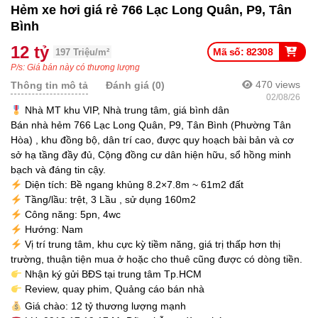
Hẻm xe hơi giá rẻ 766 Lạc Long Quân, P9, Tân
Bình
12 tỷ
Mã số: 82308
197 Triệu/m²
P/s: Giá bán này có thương lượng
470
views
Thông tin mô tả
Đánh giá (0)
02/08/26
Nhà MT khu VIP, Nhà trung tâm, giá bình dân
Bán nhà hẻm 766 Lạc Long Quân, P9, Tân Bình (Phường Tân
Hòa) , khu đồng bộ, dân trí cao, được quy hoạch bài bản và cơ
sở hạ tầng đầy đủ, Cộng đồng cư dân hiện hữu, sổ hồng minh
bạch và đáng tin cậy.
Diện tích: Bề ngang khủng 8.2×7.8m ~ 61m2 đất
Tầng/lầu: trệt, 3 Lầu , sử dụng 160m2
Công năng: 5pn, 4wc
Hướng: Nam
Vị trí trung tâm, khu cực kỳ tiềm năng, giá trị thấp hơn thị
trường, thuận tiện mua ở hoặc cho thuê cũng được có dòng tiền.
Nhận ký gửi BĐS tại trung tâm Tp.HCM
Review, quay phim, Quảng cáo bán nhà
Giá chào: 12 tỷ thương lượng mạnh