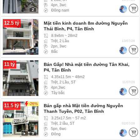
4pn, 3wc
2
Đông nam
12.5 tỷ
Mặt tiền kinh doanh 8m đường Nguyễn
Thái Bình, P4, Tân Bình
8.9x6m ~ 28m2
Trệt, 2 Lầu
13/07/26
2pn, 3wc
8
Bắc
11 tỷ
Bán Gấp! Nhà mặt tiền đường Tân Khai,
P4, Tân Bình
4.35x11.5m ~ 48m2
Trệt, 2 Lầu, ST
11/07/26
4pn,3wc
7
Tây bắc
-26%
11.5 tỷ
Bán gấp nhà Mặt tiền đường Nguyễn
Thanh Tuyền, P02, Tân Bình
3.25x17.5m ~ 57 m2
Đã bán
Trệt, 2 lầu, ST
02/07/26
5pn, 6wc
9
Đông