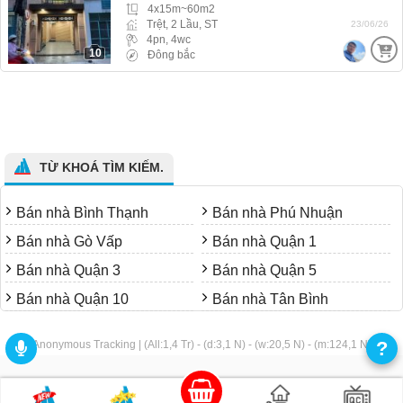
4x15m~60m2
Trệt, 2 Lầu, ST
23/06/26
4pn, 4wc
10
Đông bắc
TỪ KHOÁ TÌM KIẾM.
Bán nhà Bình Thạnh
Bán nhà Phú Nhuận
Bán nhà Gò Vấp
Bán nhà Quận 1
Bán nhà Quận 3
Bán nhà Quận 5
Bán nhà Quận 10
Bán nhà Tân Bình
?
Anonymous Tracking | (All:1,4 Tr) - (d:3,1 N) - (w:20,5 N) - (m:124,1 N)