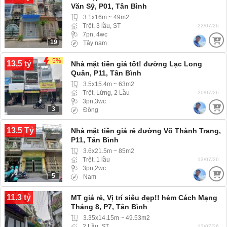
Văn Sỹ, P01, Tân Bình
3.1x16m ~ 49m2
Trệt, 3 lầu, ST
22/07/26
7pn, 4wc
19
Tây nam
-5%
13.5 tỷ
Nhà mặt tiền giá tốt! đường Lạc Long
Quân, P11, Tân Bình
3.5x15.4m ~ 63m2
Trệt, Lửng, 2 Lầu
20/07/26
3pn,3wc
3
Đông
13.5 Tỷ
Nhà mặt tiền giá rẻ đường Võ Thành Trang,
P11, Tân Bình
3.6x21.5m ~ 85m2
Trệt, 1 lầu
13/07/26
3pn,2wc
5
Nam
11.3 tỷ
MT giá rẻ, Vị trí siêu đẹp!! hẻm Cách Mạng
Tháng 8, P7, Tân Bình
3.35x14.15m ~ 49.53m2
2 Lầu, ST
13/07/26