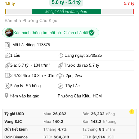
5.0 tỷ - 5.4 tỷ
4.8 tỷ
5.7 tỷ
Môi giới hỗ trợ đàm phán
Bán nhà Phường Cầu Kiệu
Xác minh thông tin thật bởi Chỉnh nhà đất
Mã bài đăng: 113875
1 Lầu
Đăng ngày: 25/05/26
Giá: 5.7 tỷ ~ 184 tr/m²
Trước đó rao 5.7 tỷ
3.47/3.45 x 10.2m ~ 31m2
2pn, 2wc
Pháp lý: Sổ hồng
Tây bắc
Hẻm vào ba gác
Phường Cầu Kiệu, HCM
!
Tỷ giá USD
Mua
26,032
Bán
26,232
đồng
Vàng SJC
Mua
140.2
Bán
143.2
tr/lượng
Gửi tiết kiệm
1 tháng
4.7%
12 tháng
8%
/năm
Coin Binance
BTC:
$64,813
ETH:
$1,914
USD