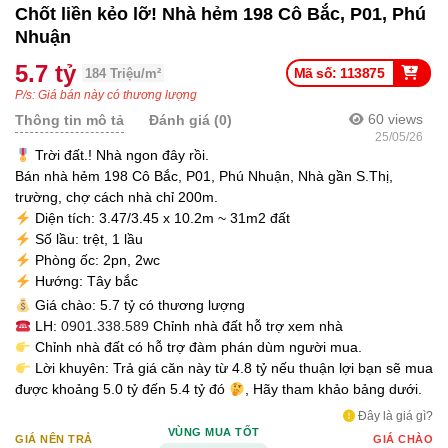
Chốt liền kẻo lỡ! Nhà hẻm 198 Cô Bắc, P01, Phú
Nhuận
5.7 tỷ
Mã số: 113875
184 Triệu/m²
P/s: Giá bán này có thương lượng
60
views
Thông tin mô tả
Đánh giá (0)
25/05/26
Trời đất.! Nhà ngon đây rồi.
Bán nhà hẻm 198 Cô Bắc, P01, Phú Nhuận, Nhà gần S.Thị,
trường, chợ cách nhà chỉ 200m.
Diện tích: 3.47/3.45 x 10.2m ~ 31m2 đất
Số lầu: trệt, 1 lầu
Phòng ốc: 2pn, 2wc
Hướng: Tây bắc
Giá chào: 5.7 tỷ có thương lượng
LH:
0901.338.589
Chỉnh nhà đất hỗ trợ xem nhà
Chỉnh nhà đất có hỗ trợ đàm phán dùm người mua.
Lời khuyên: Trả giá căn này từ 4.8 tỷ nếu thuận lợi bạn sẽ mua
được khoảng 5.0 tỷ đến 5.4 tỷ đó
, Hãy tham khảo bảng dưới.
Đây là giá gì?
VÙNG MUA TỐT
GIÁ NÊN TRẢ
GIÁ CHÀO