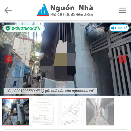
Skip
to
content
THÔNG TIN CHUẨN
Chia sẻ
"Gọi 0901338589 để ký gửi nhà bán cho nguonnha.vn"