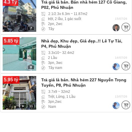
4.3 Tỷ
Trả giá là bán. Bán nhà hẻm 127 Cô Giang,
P02, Phú Nhuận
2.1/2.3x 6.3m ~ 11.87m2
trệt, 2 lầu, 1 gác suốt
15/07/26
2pn, 2wc
7
Tây
5.85 tỷ
Nhà đẹp, Khu đẹp, Giá đẹp..!! Lê Tự Tài,
P4, Phú Nhuận
3.3x10~ 32.4m2
2 Lầu
14/07/26
3pn, 3wc
8
Tây nam
5.95 tỷ
Trả giá là bán. Nhà hẻm 227 Nguyễn Trọng
Tuyển, P8, Phú Nhuận
3.7x9 ~ 32m2
Trệt, Lửng, 1 Lầu
13/07/26
3pn,2wc
11
Nam