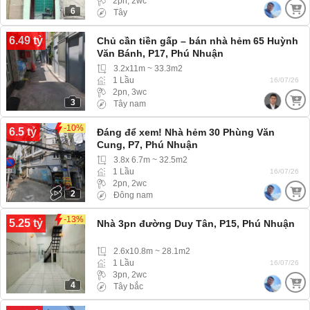
2pn, 2wc
6
Tây
6.49 tỷ
Chủ cần tiền gấp – bán nhà hẻm 65 Huỳnh
Văn Bánh, P17, Phú Nhuận
3.2x11m ~ 33.3m2
1 Lầu
16/07/26
2pn, 3wc
3
Tây nam
-10%
6.5 tỷ
Đáng để xem! Nhà hẻm 30 Phùng Văn
Cung, P7, Phú Nhuận
3.8x 6.7m ~ 32.5m2
1 Lầu
16/07/26
2pn, 2wc
2
Đông nam
-13%
5.25 tỷ
Nhà 3pn đường Duy Tân, P15, Phú Nhuận
2.6x10.8m ~ 28.1m2
1 Lầu
16/07/26
3pn, 2wc
4
Tây bắc