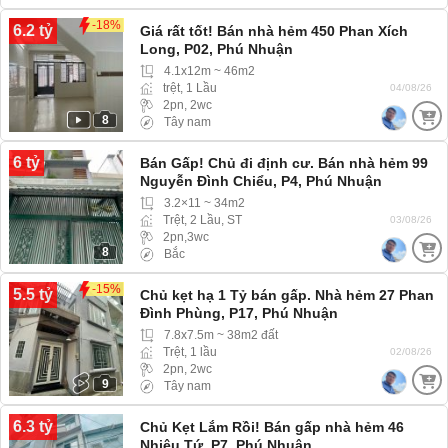
-18%
6.2 tỷ
Giá rất tốt! Bán nhà hẻm 450 Phan Xích
Long, P02, Phú Nhuận
4.1x12m ~ 46m2
trệt, 1 Lầu
04/08/26
2pn, 2wc
8
Tây nam
6 tỷ
Bán Gấp! Chủ đi định cư. Bán nhà hẻm 99
Nguyễn Đình Chiểu, P4, Phú Nhuận
3.2×11 ~ 34m2
Trệt, 2 Lầu, ST
03/08/26
2pn,3wc
8
Bắc
-15%
5.5 tỷ
Chủ kẹt hạ 1 Tỷ bán gấp. Nhà hẻm 27 Phan
Đình Phùng, P17, Phú Nhuận
7.8x7.5m ~ 38m2 đất
Trệt, 1 lầu
02/08/26
2pn, 2wc
9
Tây nam
6.3 tỷ
Chủ Kẹt Lắm Rồi! Bán gấp nhà hẻm 46
Nhiêu Tứ, P7, Phú Nhuận