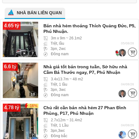
NHÀ BÁN LIÊN QUAN
4.65 tỷ
Bán nhà hẻm thoáng Thích Quảng Đức, P5,
Phú Nhuận.
3m x 9m ~ 26.1m2
Trệt, lầu
05/08/26
3pn, 2wc
7
Đông nam
6.6 tỷ
Nhà giá tốt bán trong tuần, Sở hữu nhà
Cầm Bá Thước ngay, P7, Phú Nhuận
3.4x13.7m ~ 48 m2
Trệt, 1 lầu
04/08/26
3pn, 3wc
10
Đông nam
-16%
4.78 tỷ
Chủ rất cần bán nhà hẻm 27 Phan Đình
Phùng, P17, Phú Nhuận
2.7x12m ~ 31.4m2
Trệt, 1 Lầu
04/08/26
3pn,3wc
7
Đông bắc