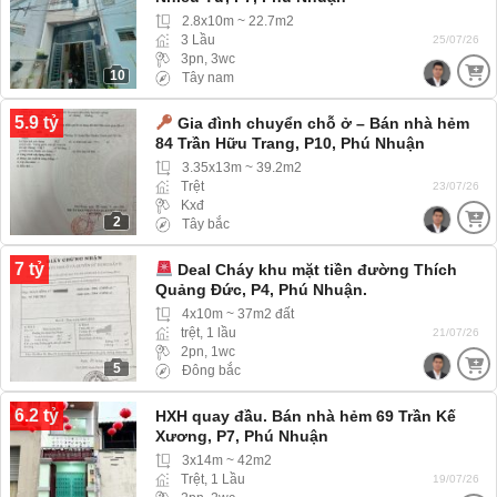
2.8x10m ~ 22.7m2
3 Lầu
25/07/26
3pn, 3wc
10
Tây nam
5.9 tỷ
Gia đình chuyển chỗ ở – Bán nhà hẻm
84 Trần Hữu Trang, P10, Phú Nhuận
3.35x13m ~ 39.2m2
Trệt
23/07/26
Kxđ
2
Tây bắc
7 tỷ
Deal Cháy khu mặt tiền đường Thích
Quảng Đức, P4, Phú Nhuận.
4x10m ~ 37m2 đất
trệt, 1 lầu
21/07/26
2pn, 1wc
5
Đông bắc
6.2 tỷ
HXH quay đầu. Bán nhà hẻm 69 Trần Kế
Xương, P7, Phú Nhuận
3x14m ~ 42m2
Trệt, 1 Lầu
19/07/26