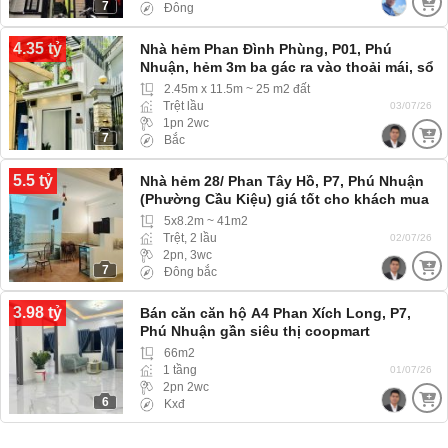
7
Đông
4.35 tỷ
Nhà hẻm Phan Đình Phùng, P01, Phú
Nhuận, hẻm 3m ba gác ra vào thoải mái, sổ
hồng riêng
2.45m x 11.5m ~ 25 m2 đất
Trệt lầu
03/07/26
1pn 2wc
7
Bắc
5.5 tỷ
Nhà hẻm 28/ Phan Tây Hồ, P7, Phú Nhuận
(Phường Cầu Kiệu) giá tốt cho khách mua
nhanh
5x8.2m ~ 41m2
Trệt, 2 lầu
02/07/26
2pn, 3wc
7
Đông bắc
3.98 tỷ
Bán căn căn hộ A4 Phan Xích Long, P7,
Phú Nhuận gần siêu thị coopmart
66m2
1 tầng
01/07/26
2pn 2wc
6
Kxđ