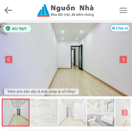
Skip
to
content
XÁC THỰC
Chia sẻ
"Hình ảnh trên đây là thật, pháp lý sổ hồng"