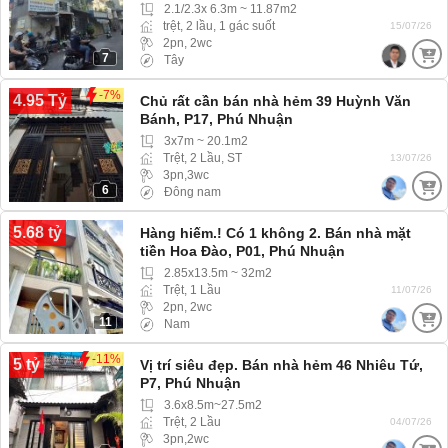
2.1/2.3x 6.3m ~ 11.87m2
trệt, 2 lầu, 1 gác suốt
15/07/26
2pn, 2wc
7
Tây
-7%
4.95 Tỷ
Chủ rất cần bán nhà hẻm 39 Huỳnh Văn
Bánh, P17, Phú Nhuận
3x7m ~ 20.1m2
Trệt, 2 Lầu, ST
13/07/26
3pn,3wc
6
Đông nam
5.68 tỷ
Hàng hiếm.! Có 1 không 2. Bán nhà mặt
tiền Hoa Đào, P01, Phú Nhuận
2.85x13.5m ~ 32m2
Trệt, 1 Lầu
11/07/26
2pn, 2wc
11
Nam
-11%
5 tỷ
Vị trí siêu đẹp. Bán nhà hẻm 46 Nhiêu Tứ,
P7, Phú Nhuận
3.6x8.5m~27.5m2
Trệt, 2 Lầu
04/07/26
3pn,2wc