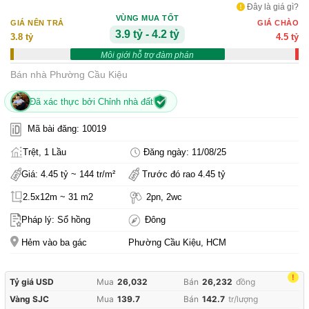
Đây là giá gì?
VÙNG MUA TỐT
GIÁ NÊN TRẢ
GIÁ CHÀO
3.9 tỷ - 4.2 tỷ
3.8 tỷ
4.5 tỷ
Môi giới hỗ trợ đàm phán
Bán nhà Phường Cầu Kiệu
Đã xác thực bởi Chỉnh nhà đất
Mã bài đăng: 10019
Trệt, 1 Lầu
Đăng ngày: 11/08/25
Giá: 4.45 tỷ ~ 144 tr/m²
Trước đó rao 4.45 tỷ
2.5x12m ~ 31 m2
2pn, 2wc
Pháp lý: Sổ hồng
Đông
Hẻm vào ba gác
Phường Cầu Kiệu, HCM
!
Tỷ giá USD
Mua
26,032
Bán
26,232
đồng
Vàng SJC
Mua
139.7
Bán
142.7
tr/lượng