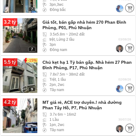
3pn,3wc
7
Đông bắc
3.2 tỷ
Giá tốt, bán gấp nhà hẻm 270 Phan Đình
Phùng, P01, Phú Nhuận
3.5x5.8m ~ 20m2 đất
trệt, Lửng 2 lầu
03/08/26
3pn
7
Đông nam
-15%
5.5 tỷ
Chủ kẹt hạ 1 Tỷ bán gấp. Nhà hẻm 27 Phan
Đình Phùng, P17, Phú Nhuận
7.8x7.5m ~ 38m2 đất
Trệt, 1 lầu
02/08/26
2pn, 2wc
9
Tây nam
4.2 tỷ
MT giá rẻ, ACE trợ duyên.! nhà đường
Phan Tây Hồ, P7, Phú Nhuận
3.7x 6m ~ 16m2
1 Lầu
30/07/26
1pn, 2wc
8
Tây nam