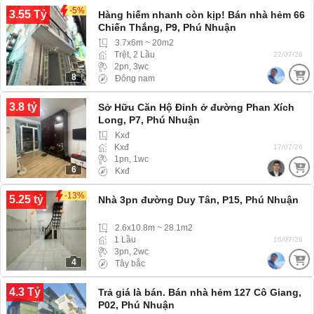
-5%
3.55 Tỷ
Hàng hiếm nhanh còn kịp! Bán nhà hẻm 66
Chiến Thắng, P9, Phú Nhuận
3.7x6m ~ 20m2
Trệt, 2 Lầu
22/07/26
2pn, 3wc
8
Đông nam
3.8 tỷ
Sở Hữu Căn Hộ Đỉnh ở đường Phan Xích
Long, P7, Phú Nhuận
Kxđ
Kxđ
17/07/26
1pn, 1wc
6
Kxđ
-13%
5.25 tỷ
Nhà 3pn đường Duy Tân, P15, Phú Nhuận
2.6x10.8m ~ 28.1m2
1 Lầu
16/07/26
3pn, 2wc
4
Tây bắc
4.3 Tỷ
Trả giá là bán. Bán nhà hẻm 127 Cô Giang,
P02, Phú Nhuận