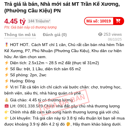
Trả giá là bán, Nhà mới sát MT Trần Kế Xương,
(Phường Cầu Kiệu) PN
4.45 tỷ
Mã số: 10019
144 Triệu/m²
P/s: Giá bán này có thương lượng
253
views
Thông tin mô tả
Đánh giá (0)
06/10/25
HOT HOT.. Cách MT chỉ 1 căn, Chủ rất cần bán nhà hẻm Trần
Kế Xương, P7, Phú Nhuận (Phường Cầu Kiệu), Khu dân cư hiện
hữu: An tâm chọn xem.
Diện tích: 2.5x12m ~ 28.5 m2 đất (thực tế 31m2)
Số lầu: trệt, 1 Lầu, diện tích sàn 65 m2
Số phòng: 2pn, 2wc
Hướng: Đông
Vị trí Tất cả tiện ích chỉ cách vài bước chân: chợ, trường học,
bệnh viện, siêu thị, nhà hàng quán cà phê..
NHÀ ĐÃ BÁN
Giá chào: 4.45 tỷ có thương lượng
LH:
0901.338.589
Chỉnh nhà đất gặp chủ nhà thương lượng
Chỉnh nhà đất cam kết song hành thương lượng giá với chủ.
Lời khuyên: Trả giá căn này từ 3.8 tỷ nếu thuận lợi bạn sẽ mua
được khoảng 3.9 tỷ đến 4.2 tỷ đó
, Hãy tham khảo bảng dưới.