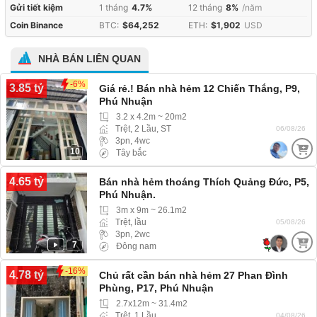
Gửi tiết kiệm
1 tháng
4.7%
12 tháng
8%
/năm
Coin Binance
BTC:
$64,252
ETH:
$1,902
USD
NHÀ BÁN LIÊN QUAN
-6%
3.85 tỷ
Giá rẻ.! Bán nhà hẻm 12 Chiến Thắng, P9,
Phú Nhuận
3.2 x 4.2m ~ 20m2
Trệt, 2 Lầu, ST
06/08/26
3pn, 4wc
10
Tây bắc
4.65 tỷ
Bán nhà hẻm thoáng Thích Quảng Đức, P5,
Phú Nhuận.
3m x 9m ~ 26.1m2
Trệt, lầu
05/08/26
3pn, 2wc
7
Đông nam
-16%
4.78 tỷ
Chủ rất cần bán nhà hẻm 27 Phan Đình
Phùng, P17, Phú Nhuận
2.7x12m ~ 31.4m2
Trệt, 1 Lầu
04/08/26