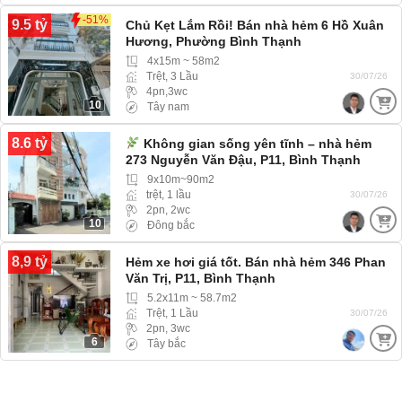
-51%
9.5 tỷ
Chủ Kẹt Lắm Rồi! Bán nhà hẻm 6 Hồ Xuân
Hương, Phường Bình Thạnh
4x15m ~ 58m2
Trệt, 3 Lầu
30/07/26
4pn,3wc
10
Tây nam
8.6 tỷ
Không gian sống yên tĩnh – nhà hẻm
273 Nguyễn Văn Đậu, P11, Bình Thạnh
9x10m~90m2
trệt, 1 lầu
30/07/26
2pn, 2wc
10
Đông bắc
8,9 tỷ
Hẻm xe hơi giá tốt. Bán nhà hẻm 346 Phan
Văn Trị, P11, Bình Thạnh
5.2x11m ~ 58.7m2
Trệt, 1 Lầu
30/07/26
2pn, 3wc
6
Tây bắc