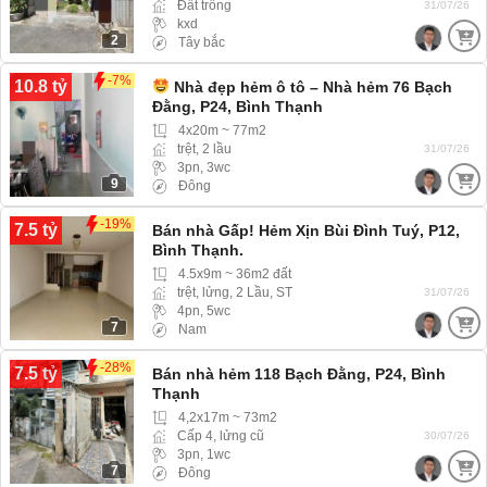
Đất trống
31/07/26
kxd
2
Tây bắc
-7%
10.8 tỷ
Nhà đẹp hẻm ô tô – Nhà hẻm 76 Bạch
Đằng, P24, Bình Thạnh
4x20m ~ 77m2
trệt, 2 lầu
31/07/26
3pn, 3wc
9
Đông
-19%
7.5 tỷ
Bán nhà Gấp! Hẻm Xịn Bùi Đình Tuý, P12,
Bình Thạnh.
4.5x9m ~ 36m2 đất
trệt, lửng, 2 Lầu, ST
31/07/26
4pn, 5wc
7
Nam
-28%
7.5 tỷ
Bán nhà hẻm 118 Bạch Đằng, P24, Bình
Thạnh
4,2x17m ~ 73m2
Cấp 4, lửng cũ
30/07/26
3pn, 1wc
7
Đông