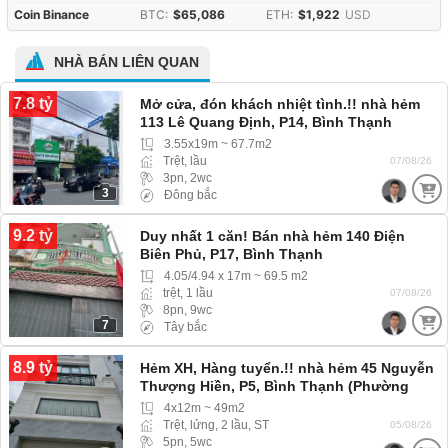
Coin Binance
BTC:
$65,086
ETH:
$1,922
USD
NHÀ BÁN LIÊN QUAN
7.8 tỷ
Mở cửa, đón khách nhiệt tình.!! nhà hẻm
113 Lê Quang Định, P14, Bình Thạnh
(Phường Bình Thạnh) hẻm ba gác
3.55x19m ~ 67.7m2
Trệt, lầu
07/08/26
3pn, 2wc
3
Đông bắc
9.2 tỷ
Duy nhất 1 căn! Bán nhà hẻm 140 Điện
Biên Phủ, P17, Bình Thạnh
4.05/4.94 x 17m ~ 69.5 m2
trệt, 1 lầu
07/08/26
8pn, 9wc
7
Tây bắc
8.9 tỷ
Hẻm XH, Hàng tuyển.!! nhà hẻm 45 Nguyễn
Thượng Hiền, P5, Bình Thạnh (Phường
Bình Lợi Trung) hẻm rộng xe hơi 4 chỗ vào
4x12m ~ 49m2
tới nhà
Trệt, lửng, 2 lầu, ST
05/08/26
5pn, 5wc