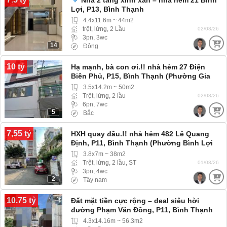
Lợi, P13, Bình Thạnh
4.4x11.6m ~ 44m2
trệt, lửng, 2 Lầu
02/08/26
3pn, 3wc
14
Đông
10 tỷ
Hạ mạnh, bà con ơi.!! nhà hẻm 27 Điện
Biên Phủ, P15, Bình Thạnh (Phường Gia
Định) hẻm 3m ba gác ra vào thoải mái
3.5x14.2m ~ 50m2
Trệt, lửng, 2 lầu
02/08/26
6pn, 7wc
5
Bắc
7,55 tỷ
HXH quay đầu.!! nhà hẻm 482 Lê Quang
Định, P11, Bình Thạnh (Phường Bình Lợi
Trung) hẻm Xe hơi, Xe tải ra vào thoải mái
3.8x7m ~ 38m2
Trệt, lửng, 2 lầu, ST
01/08/26
3pn, 4wc
2
Tây nam
10.75 tỷ
Đất mặt tiền cực rộng – deal siêu hời
đường Phạm Văn Đồng, P11, Bình Thạnh
4.3x14.16m ~ 56.3m2