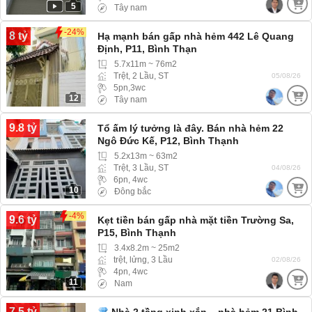
5
Tây nam
-24%
8 tỷ
Hạ mạnh bán gấp nhà hẻm 442 Lê Quang
Định, P11, Bình Thạn
5.7x11m ~ 76m2
Trệt, 2 Lầu, ST
05/08/26
5pn,3wc
12
Tây nam
9.8 tỷ
Tổ ấm lý tưởng là đây. Bán nhà hẻm 22
Ngô Đức Kế, P12, Bình Thạnh
5.2x13m ~ 63m2
Trệt, 3 Lầu, ST
04/08/26
6pn, 4wc
10
Đông bắc
-4%
9.6 tỷ
Kẹt tiền bán gấp nhà mặt tiền Trường Sa,
P15, Bình Thạnh
3.4x8.2m ~ 25m2
trệt, lửng, 3 Lầu
02/08/26
4pn, 4wc
11
Nam
7.5 tỷ
Nhà 2 tầng xinh xắn – nhà hẻm 21 Bình