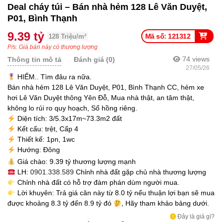
Deal cháy túi – Bán nhà hẻm 128 Lê Văn Duyệt,
P01, Bình Thạnh
9.39 tỷ
Mã số: 121312
128 Triệu/m²
P/s: Giá bán này có thương lượng
74
views
Thông tin mô tả
Đánh giá (0)
27/05/26
HIẾM.. Tìm đâu ra nữa.
Bán nhà hẻm 128 Lê Văn Duyệt, P01, Bình Thạnh CC, hẻm xe
hơi Lê Văn Duyệt thông Yên Đỗ, Mua nhà thật, an tâm thật,
không lo rủi ro quy hoạch, Sổ hồng riêng.
Diện tích: 3/5.3x17m~73.3m2 đất
Kết cấu: trệt, Cấp 4
Thiết kế: 1pn, 1wc
Hướng: Đông
Giá chào: 9.39 tỷ thương lượng mạnh
LH:
0901.338.589
Chỉnh nhà đất gặp chủ nhà thương lượng
Chỉnh nhà đất có hỗ trợ đàm phán dùm người mua.
Lời khuyên: Trả giá căn này từ 8.0 tỷ nếu thuận lợi bạn sẽ mua
được khoảng 8.3 tỷ đến 8.9 tỷ đó
, Hãy tham khảo bảng dưới.
Đây là giá gì?