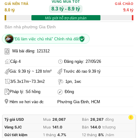
VÙNG MUA TỐT
GIÁ NÊN TRẢ
GIÁ CHÀO
8.3 tỷ - 8.9 tỷ
8.0 tỷ
9.4 tỷ
Môi giới hỗ trợ đàm phán
Bán nhà phường Gia Định
"Đã làm việc chủ nhà" Chỉnh nhà đất
Mã bài đăng: 121312
Cấp 4
Đăng ngày: 27/05/26
Giá: 9.39 tỷ ~ 128 tr/m²
Trước đó rao 9.39 tỷ
3/5.3x17m~73.3m2
1pn, 1wc
Pháp lý: Sổ hồng
Đông
Hẻm xe hơi vào đc
Phường Gia Định, HCM
!
Tỷ giá USD
Mua
26,067
Bán
26,267
đồng
Vàng SJC
Mua
141.0
Bán
144.0
tr/lượng
Gửi tiết kiệm
1 tháng
4.7%
12 tháng
8%
/năm