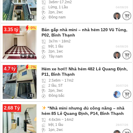
3x6m~17.2m2
Lửng, 1 Lầu
04/08/26
2pn, 2wc
11
Đông nam
-9%
3.35 tỷ
Bán gấp nhà mini – nhà hẻm 120 Vũ Tùng,
P02, Bình Thạnh
3x7m ~ 18m2
trệt, 1 lầu
04/08/26
2pn, 1wc
8
Tây nam
-7%
4.7 tỷ
Hẻm xe hơi!! Nhà hẻm 482 Lê Quang Định,
P11, Bình Thạnh
2.5x6m ~ 17m2
2 lầu, ST
30/07/26
2pn, 3wc
11
Đông bắc
2.68 Tỷ
“Nhà mini nhưng đủ công năng – nhà
hẻm 85 Lê Quang Định, P14, Bình Thạnh
4.6x3m ~ 14m2
trệt, 1 lầu
28/07/26
1pn, 2wc