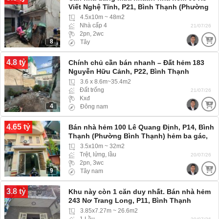
Viết Nghệ Tĩnh, P21, Bình Thạnh (Phường
Thạnh Mỹ Tây) hẻm ba gác
4.5x10m ~ 48m2
Nhà cấp 4
21/07/26
2pn, 2wc
8
Tây
4.8 tỷ
Chính chủ cần bán nhanh – Đất hẻm 183
Nguyễn Hữu Cảnh, P22, Bình Thạnh
3.6 x 8.6m~35.4m2
Đất trống
21/07/26
Kxđ
4
Đông nam
4.65 tỷ
Bán nhà hẻm 100 Lê Quang Định, P14, Bình
Thạnh (Phường Bình Thạnh) hẻm ba gác,
Nhà gần S.Thị
3.5x10m ~ 32m2
Trệt, lửng, lầu
20/07/26
2pn, 3wc
9
Tây nam
3.8 tỷ
Khu này còn 1 căn duy nhất. Bán nhà hẻm
243 Nơ Trang Long, P11, Bình Thạnh
3.85x7.27m ~ 26.6m2