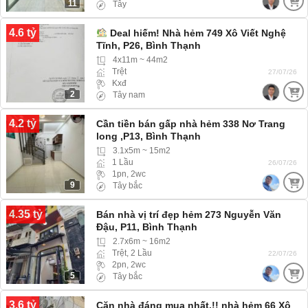
11
Tây
4.6 tỷ
Deal hiếm! Nhà hẻm 749 Xô Viết Nghệ
Tĩnh, P26, Bình Thạnh
4x11m ~ 44m2
Trệt
27/07/26
Kxđ
2
Tây nam
4.2 tỷ
Cần tiền bán gấp nhà hẻm 338 Nơ Trang
long ,P13, Bình Thạnh
3.1x5m ~ 15m2
1 Lầu
26/07/26
1pn, 2wc
9
Tây bắc
4.35 tỷ
Bán nhà vị trí đẹp hẻm 273 Nguyễn Văn
Đậu, P11, Bình Thạnh
2.7x6m ~ 16m2
Trệt, 2 Lầu
22/07/26
2pn, 2wc
5
Tây bắc
3.6 tỷ
Căn nhà đáng mua nhất.!! nhà hẻm 66 Xô