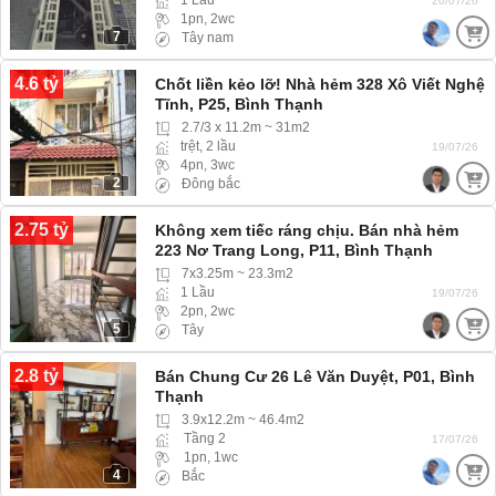
1 Lầu
20/07/26
1pn, 2wc
7
Tây nam
4.6 tỷ
Chốt liền kẻo lỡ! Nhà hẻm 328 Xô Viết Nghệ
Tĩnh, P25, Bình Thạnh
2.7/3 x 11.2m ~ 31m2
trệt, 2 lầu
19/07/26
4pn, 3wc
2
Đông bắc
2.75 tỷ
Không xem tiếc ráng chịu. Bán nhà hẻm
223 Nơ Trang Long, P11, Bình Thạnh
7x3.25m ~ 23.3m2
1 Lầu
19/07/26
2pn, 2wc
5
Tây
2.8 tỷ
Bán Chung Cư 26 Lê Văn Duyệt, P01, Bình
Thạnh
3.9x12.2m ~ 46.4m2
Tầng 2
17/07/26
1pn, 1wc
4
Bắc