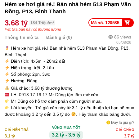
Hẻm xe hơi giá rẻ.! Bán nhà hẻm 513 Phạm Văn
Đồng, P13, Bình Thạnh
3.68 tỷ
Mã số: 120585
184 Triệu/m²
P/s: Giá bán này có thương lượng
86
views
Thông tin mô tả
Đánh giá (0)
05/08/26
Hẻm xe hơi giá rẻ.! Bán nhà hẻm 513 Phạm Văn Đồng, P13,
Bình Thạnh
Diện tích: 4x5m ~ 20m2 đất
Hiện trạng: trệt, 2 Lầu
Số phòng: 2pn, 3wc
Hướng: Đông
Giá chào: 3.68 tỷ thương lượng
LH:
0913.17.19.17
Mr Dũng tận tâm mở cửa
Mr Dũng có hỗ trợ đàm phán dùm người mua.
Lời khuyên: Trả giá căn này từ 3.1 tỷ nếu thuận lợi bạn sẽ mua
được khoảng 3.2 tỷ đến 3.5 tỷ đó
, Hãy tham khảo bảng dưới.
Đây là giá gì?
VÙNG MUA TỐT
GIÁ NÊN TRẢ
GIÁ CHÀO
3.2 tỷ - 3.5 tỷ
3.1 tỷ
3.7 tỷ