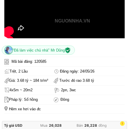
NGUONNHA.VN
"Đã làm việc chủ nhà" Mr Dũng
Mã bài đăng: 120585
Trệt, 2 Lầu
Đăng ngày: 24/05/26
Giá: 3.68 tỷ ~ 184 tr/m²
Trước đó rao 3.68 tỷ
4x5m ~ 20m2
2pn, 3wc
Pháp lý: Sổ hồng
Đông
Hẻm xe hơi vào đc
!
Tỷ giá USD
Mua
26,028
Bán
26,228
đồng