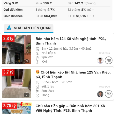
Vàng SJC
Mua
139.2
Bán
142.2
tr/lượng
Gửi tiết kiệm
1 tháng
4.7%
12 tháng
8%
/năm
Coin Binance
BTC:
$64,892
ETH:
$1,915
USD
NHÀ BÁN LIÊN QUAN
3.8 tỷ
Bán nhà hẻm 124 Xô viết nghệ tĩnh, P21,
Bình Thạnh
3m x 12.1m nở hậu 3,75m ~ 40,1m2
Nhà cấp 4
06/08/26
2pn 2wc
3
Kxđ
3.7 tỷ
Chốt liền kẻo lỡ! Nhà hẻm 125 Vạn Kiếp,
p3, Bình Thạnh
3.15×9.65m ~ 26.5m2
trệt, 1 lầu
04/08/26
2pn, 2wc
7
Đông
-19%
3.75 tỷ
Chủ cần tiền gấp – Bán nhà hẻm 801 Xô
Viết Nghệ Tĩnh, P26, Bình Thạnh