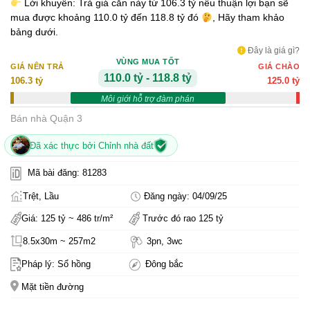
Lời khuyên: Trả giá căn này từ 106.3 tỷ nếu thuận lợi bạn sẽ
mua được khoảng 110.0 tỷ đến 118.8 tỷ đó
, Hãy tham khảo
bảng dưới.
Đây là giá gì?
VÙNG MUA TỐT
GIÁ NÊN TRẢ
GIÁ CHÀO
110.0 tỷ - 118.8 tỷ
106.3 tỷ
125.0 tỷ
Môi giới hỗ trợ đàm phán
Bán nhà Quận 3
Đã xác thực bởi Chỉnh nhà đất
Mã bài đăng: 81283
Trệt, Lầu
Đăng ngày: 04/09/25
Giá: 125 tỷ ~ 486 tr/m²
Trước đó rao 125 tỷ
8.5x30m ~ 257m2
3pn, 3wc
Pháp lý: Sổ hồng
Đông bắc
Mặt tiền đường