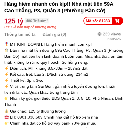
Hàng hiếm nhanh còn kịp!! Nhà mặt tiền 59A
Cao Thắng, P3, Quận 3 (Phường Bàn Cờ)
125 tỷ
Mã số: 81283
486 Triệu/m²
P/s: Giá bán này có thương lượng
239
views
Thông tin mô tả
Đánh giá (0)
23/05/26
MT KINH DOANH, Hàng hiếm nhanh còn kịp!
Bán nhà mặt tiền đường 59a Cao Thắng, P3, Quận 3 (Phường
Bàn Cờ) mặt tiền tiện kinh doanh buôn bán, Mua nhà thật, an tâm
thật, không lo rủi ro quy hoạch, Sổ hồng riêng.
Diện tích: MT khủng 8.5x30m ~ 257m2 đất
Kết cấu: trệt, Lầu 2, D/tích sử dụng: 234m2
Thiết kế: 3pn, 3wc
Vị trí trung tâm Sài Gòn, gần nhiều tuyến đường lớn, thuận
tiện đi lại các Quận khác trong trung tâm
Nhận ký gửi, giới thiệu BĐS Quận 1, 3, 5, 10, Phú Nhuận, Bình
Thạnh
Giá chào: 125 tỷ thương lượng
LH:
0901.338.589
Chỉnh nhà đất hỗ trợ xem nhà
Chỉnh nhà đất có hỗ trợ vay bank 70% giá mua.