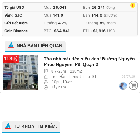
!
Tỷ giá USD
Mua
26,041
Bán
26,241
đồng
Vàng SJC
Mua
141.0
Bán
144.0
tr/lượng
Gửi tiết kiệm
1 tháng
4.7%
12 tháng
8%
/năm
Coin Binance
BTC:
$64,841
ETH:
$1,916
USD
NHÀ BÁN LIÊN QUAN
119 tỷ
Tòa nhà mặt tiền siêu đẹp! Đường Nguyễn
Phúc Nguyên, P9, Quận 3
8.7x28m ~ 238m2
Trệt, Hầm, Lửng, 5 Lầu, ST
01/07/26
10pn, 10wc
5
Tây nam
TỪ KHOÁ TÌM KIẾM.