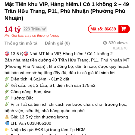
Mặt Tiền khu VIP, Hàng hiếm.! Có 1 không 2 – 49
Trần Hữu Trang, P11, Phú Nhuận (Phường Phú
Nhuận)
14 tỷ
Mã số: 86639
223 Triệu/m²
P/s: Giá bán này có thương lượng
330
views
Thông tin mô tả
Đánh giá (0)
01/01/70
13.5 tỷ
Nhà MT khu VIP, Hàng hiếm.! Có 1 không 2
Bán nhà mặt tiền đường 49 Trần Hữu Trang, P11, Phú Nhuận MT
(Phường Phú Nhuận) , khu đồng bộ, dân trí cao, được quy hoạch
bài bản và cơ sở hạ tầng đầy đủ, đầu tư có giá tốt sinh lời
Diện tích: 4.6x14m ~ 61m2 đất
Kết cấu: trệt, 2 Lầu, ST, diện tích sàn 175m2
Công năng: 5pn, 4wc
Hướng: Bắc
Vị trí Tất cả tiện ích chỉ cách vài bước chân: chợ, trường học,
bệnh viện, siêu thị, nhà hàng quán cà phê..
Giá: 13.5 tỷ còn thương lượng
LH: Vân 0338405100
Nhận ký gửi BĐS tại trung tâm Tp.HCM