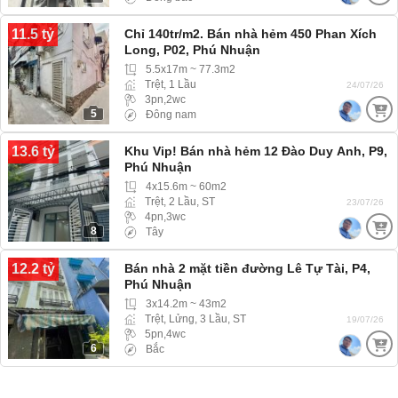
11.5 tỷ
Chỉ 140tr/m2. Bán nhà hẻm 450 Phan Xích
Long, P02, Phú Nhuận
5.5x17m ~ 77.3m2
Trệt, 1 Lầu
24/07/26
3pn,2wc
5
Đông nam
13.6 tỷ
Khu Vip! Bán nhà hẻm 12 Đào Duy Anh, P9,
Phú Nhuận
4x15.6m ~ 60m2
Trệt, 2 Lầu, ST
23/07/26
4pn,3wc
8
Tây
12.2 tỷ
Bán nhà 2 mặt tiền đường Lê Tự Tài, P4,
Phú Nhuận
3x14.2m ~ 43m2
Trệt, Lửng, 3 Lầu, ST
19/07/26
5pn,4wc
6
Bắc