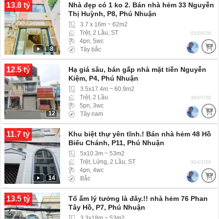
13.8 tỷ
Nhà đẹp có 1 ko 2. Bán nhà hẻm 33 Nguyễn
Thị Huỳnh, P8, Phú Nhuận
3.7 x 16m ~ 62m2
Trệt, 2 Lầu, ST
01/08/26
4pn, 5wc
8
Tây bắc
12.5 tỷ
Hạ giá sâu, bán gấp nhà mặt tiền Nguyễn
Kiệm, P4, Phú Nhuận
3.5x17.4m ~ 60.9m2
Trệt, 2 Lầu
30/07/26
5pn, 3wc
12
Tây nam
11.7 tỷ
Khu biệt thự yên tĩnh.! Bán nhà hẻm 48 Hồ
Biểu Chánh, P11, Phú Nhuận
5x10.3m ~ 53m2
Trệt, Lửng, 2 Lầu, ST
30/07/26
4pn, 4wc
14
Bắc
13.5 tỷ
Tổ ấm lý tưởng là đây.!! nhà hẻm 76 Phan
Tây Hồ, P7, Phú Nhuận
3.3x18m ~ 53m2