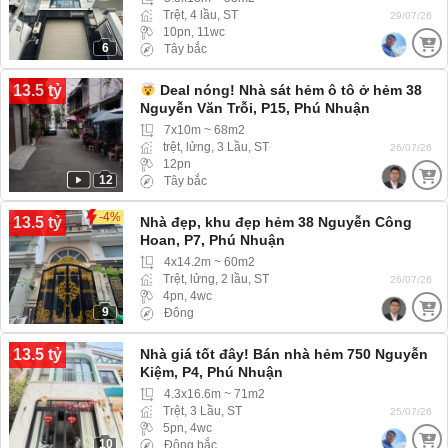
Trệt, 4 lầu, ST
29/07/26
10pn, 11wc
6
Tây bắc
13.5 tỷ
Deal nóng! Nhà sát hẻm ô tô ở hẻm 38
Nguyễn Văn Trỗi, P15, Phú Nhuận
7x10m ~ 68m2
trệt, lửng, 3 Lầu, ST
26/07/26
12pn
12
Tây bắc
-4%
13.5 tỷ
Nhà đẹp, khu đẹp hẻm 38 Nguyễn Công
Hoan, P7, Phú Nhuận
4x14.2m ~ 60m2
Trệt, lửng, 2 lầu, ST
26/07/26
4pn, 4wc
9
Đông
13.5 tỷ
Nhà giá tốt đây! Bán nhà hẻm 750 Nguyễn
Kiệm, P4, Phú Nhuận
4.3x16.6m ~ 71m2
Trệt, 3 Lầu, ST
25/07/26
5pn, 4wc
10
Đông bắc