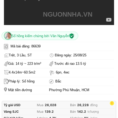
NGUONNHA.VN
Sổ hồng kiểm chứng bởi Vân Nguyễn
Mã bài đăng: 86639
Trệt, 3 Lầu, ST
Đăng ngày: 25/08/25
Giá: 14 tỷ ~ 223 tr/m²
Trước đó rao 13.5 tỷ
4.4x14m~60.5m2
6pn, 4wc
Pháp lý: Sổ hồng
Bắc
Mặt tiền đường
Phường Phú Nhuận, HCM
!
Tỷ giá USD
Mua
26,028
Bán
26,228
đồng
Vàng SJC
Mua
139.2
Bán
142.2
tr/lượng