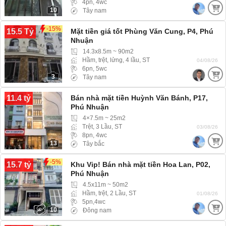
4pn, 4wc
10
Tây nam
-15%
15.5 Tỷ
Mặt tiền giá tốt Phùng Văn Cung, P4, Phú
Nhuận
14.3x8.5m ~ 90m2
Hầm, trệt, lửng, 4 lầu, ST
04/08/26
6pn, 5wc
3
Tây nam
11.4 tỷ
Bán nhà mặt tiền Huỳnh Văn Bánh, P17,
Phú Nhuận
4×7.5m ~ 25m2
Trệt, 3 Lầu, ST
03/08/26
8pn, 4wc
13
Tây bắc
-5%
15.7 tỷ
Khu Vip! Bán nhà mặt tiền Hoa Lan, P02,
Phú Nhuận
4.5x11m ~ 50m2
Hầm, trệt, 2 Lầu, ST
01/08/26
5pn,4wc
10
Đông nam