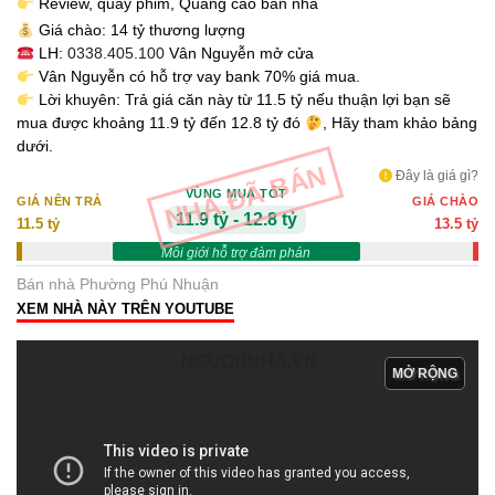
Review, quay phim, Quảng cáo bán nhà
Giá chào: 14 tỷ thương lượng
LH:
0338.405.100
Vân Nguyễn mở cửa
Vân Nguyễn có hỗ trợ vay bank 70% giá mua.
Lời khuyên: Trả giá căn này từ 11.5 tỷ nếu thuận lợi bạn sẽ
mua được khoảng 11.9 tỷ đến 12.8 tỷ đó
, Hãy tham khảo bảng
dưới.
NHÀ ĐÃ BÁN
Đây là giá gì?
VÙNG MUA TỐT
GIÁ NÊN TRẢ
GIÁ CHÀO
11.9 tỷ - 12.8 tỷ
11.5 tỷ
13.5 tỷ
Môi giới hỗ trợ đàm phán
Bán nhà Phường Phú Nhuận
XEM NHÀ NÀY TRÊN YOUTUBE
NGUONNHA.VN
MỞ RỘNG