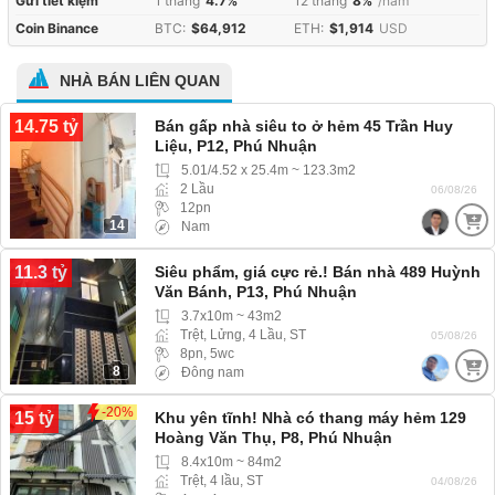
Gửi tiết kiệm
1 tháng
4.7%
12 tháng
8%
/năm
Coin Binance
BTC:
$64,912
ETH:
$1,914
USD
NHÀ BÁN LIÊN QUAN
14.75 tỷ
Bán gấp nhà siêu to ở hẻm 45 Trần Huy
Liệu, P12, Phú Nhuận
5.01/4.52 x 25.4m ~ 123.3m2
2 Lầu
06/08/26
12pn
14
Nam
11.3 tỷ
Siêu phẩm, giá cực rẻ.! Bán nhà 489 Huỳnh
Văn Bánh, P13, Phú Nhuận
3.7x10m ~ 43m2
Trệt, Lửng, 4 Lầu, ST
05/08/26
8pn, 5wc
8
Đông nam
-20%
15 tỷ
Khu yên tĩnh! Nhà có thang máy hẻm 129
Hoàng Văn Thụ, P8, Phú Nhuận
8.4x10m ~ 84m2
Trệt, 4 lầu, ST
04/08/26