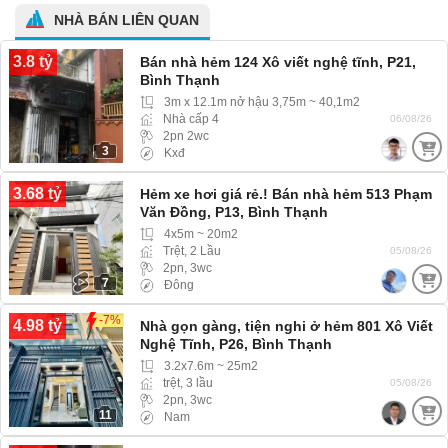
NHÀ BÁN LIÊN QUAN
3.8 tỷ
Bán nhà hẻm 124 Xô viết nghệ tĩnh, P21,
Bình Thạnh
3m x 12.1m nở hậu 3,75m ~ 40,1m2
Nhà cấp 4
06/08/26
2pn 2wc
3
Kxđ
3.68 tỷ
Hẻm xe hơi giá rẻ.! Bán nhà hẻm 513 Phạm
Văn Đồng, P13, Bình Thạnh
4x5m ~ 20m2
Trệt, 2 Lầu
05/08/26
2pn, 3wc
7
Đông
-7%
4.98 tỷ
Nhà gọn gàng, tiện nghi ở hẻm 801 Xô Viết
Nghệ Tĩnh, P26, Bình Thạnh
3.2x7.6m ~ 25m2
trệt, 3 lầu
05/08/26
2pn, 3wc
11
Nam