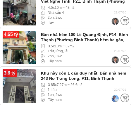
Viết Nghệ Tĩnh, P21, Bình Thạnh (Phường
Thạnh Mỹ Tây) hẻm ba gác
4.5x10m ~ 48m2
Nhà cấp 4
21/07/26
2pn, 2wc
8
Tây
4.65 tỷ
Bán nhà hẻm 100 Lê Quang Định, P14, Bình
Thạnh (Phường Bình Thạnh) hẻm ba gác,
Nhà gần S.Thị
3.5x10m ~ 32m2
Trệt, lửng, lầu
20/07/26
2pn, 3wc
9
Tây nam
3.8 tỷ
Khu này còn 1 căn duy nhất. Bán nhà hẻm
243 Nơ Trang Long, P11, Bình Thạnh
3.85x7.27m ~ 26.6m2
1 Lầu
20/07/26
1pn, 2wc
7
Tây nam