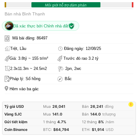
Môi giới hỗ trợ đàm phán
Bán nhà Bình Thạnh
Đã xác thực bởi Chỉnh nhà đất
Mã bài đăng: 86497
Trệt, Lầu
Đăng ngày: 12/08/25
Giá: 3.8tỷ ~ 155 tr/m²
Trước đó rao 3.2 tỷ
2.3x11.3m ~ 24.5m2
2pn, 2wc
Pháp lý: Sổ hồng
Bắc
Hẻm vào ba gác
!
Tỷ giá USD
Mua
26,041
Bán
26,241
đồng
Vàng SJC
Mua
141.0
Bán
144.0
tr/lượng
Gửi tiết kiệm
1 tháng
4.7%
12 tháng
8%
/năm
Coin Binance
BTC:
$64,794
ETH:
$1,914
USD