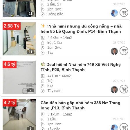
2 lầu, ST
30/07/26
2pn, 3wc
11
Đông bắc
2.68 Tỷ
“Nhà mini nhưng đủ công năng – nhà
hẻm 85 Lê Quang Định, P14, Bình Thạnh
4.6x3m ~ 14m2
trệt, 1 lầu
28/07/26
1pn, 2wc
11
Tây
4.6 tỷ
Deal hiếm! Nhà hẻm 749 Xô Viết Nghệ
Tĩnh, P26, Bình Thạnh
4x11m ~ 44m2
Trệt
27/07/26
Kxđ
2
Tây nam
4.2 tỷ
Cần tiền bán gấp nhà hẻm 338 Nơ Trang
long ,P13, Bình Thạnh
3.1x5m ~ 15m2
1 Lầu
26/07/26
1pn, 2wc
9
Tây bắc