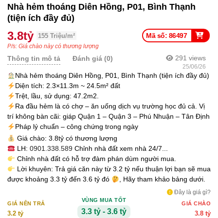
Nhà hẻm thoáng Diên Hồng, P01, Bình Thạnh
(tiện ích đầy đủ)
3.8tỷ
Mã số: 86497
155 Triệu/m²
P/s: Giá chào này có thương lượng
291
views
Thông tin mô tả
Đánh giá (0)
25/06/26
Nhà hẻm thoáng Diên Hồng, P01, Bình Thạnh (tiện ích đầy đủ)
Diện tích: 2.3×11.3m ~ 24.5m² đất
Trệt, lầu, sử dụng: 47.2m2.
Ra đầu hẻm là có chợ – ăn uống dịch vụ trường học đủ cả. Vị
trí không bàn cãi: giáp Quận 1 – Quận 3 – Phú Nhuận – Tân Định
Pháp lý chuẩn – công chứng trong ngày
Giá chào: 3.8tỷ có thương lượng
LH:
0901.338.589
Chỉnh nhà đất xem nhà 24/7...
Chỉnh nhà đất có hỗ trợ đàm phán dùm người mua.
Lời khuyên: Trả giá căn này từ 3.2 tỷ nếu thuận lợi bạn sẽ mua
được khoảng 3.3 tỷ đến 3.6 tỷ đó
, Hãy tham khảo bảng dưới.
Đây là giá gì?
VÙNG MUA TỐT
GIÁ NÊN TRẢ
GIÁ CHÀO
3.3 tỷ - 3.6 tỷ
3.2 tỷ
3.8 tỷ