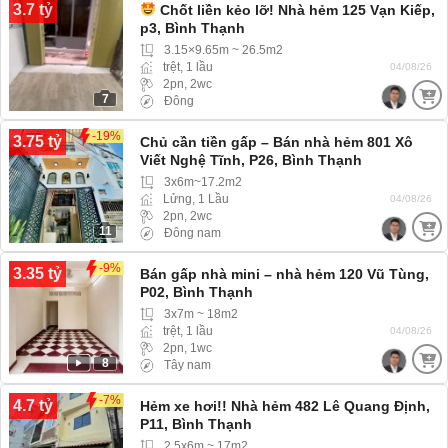
3.7 tỷ
Chốt liền kẻo lỡ! Nhà hẻm 125 Vạn Kiếp,
p3, Bình Thạnh
3.15×9.65m ~ 26.5m2
trệt, 1 lầu
04/08/26
2pn, 2wc
7
Đông
-19%
3.75 tỷ
Chủ cần tiền gấp – Bán nhà hẻm 801 Xô
Viết Nghệ Tĩnh, P26, Bình Thạnh
3x6m~17.2m2
Lửng, 1 Lầu
04/08/26
2pn, 2wc
11
Đông nam
-9%
3.35 tỷ
Bán gấp nhà mini – nhà hẻm 120 Vũ Tùng,
P02, Bình Thạnh
3x7m ~ 18m2
trệt, 1 lầu
04/08/26
2pn, 1wc
8
Tây nam
-7%
4.7 tỷ
Hẻm xe hơi!! Nhà hẻm 482 Lê Quang Định,
P11, Bình Thạnh
2.5x6m ~ 17m2