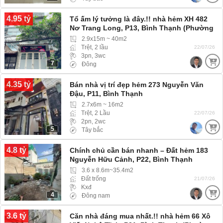
4.95 tỷ
Tổ ấm lý tưởng là đây.!! nhà hẻm XH 482
Nơ Trang Long, P13, Bình Thạnh (Phường
Bình Lợi Trung) hẻm rộng xe hơi 4 chỗ vào
2.9x15m ~ 40m2
tới nhà
Trệt, 2 lầu
22/07/26
3pn, 3wc
7
Đông
4.35 tỷ
Bán nhà vị trí đẹp hẻm 273 Nguyễn Văn
Đậu, P11, Bình Thạnh
2.7x6m ~ 16m2
Trệt, 2 Lầu
22/07/26
2pn, 2wc
5
Tây bắc
4.8 tỷ
Chính chủ cần bán nhanh – Đất hẻm 183
Nguyễn Hữu Cảnh, P22, Bình Thạnh
3.6 x 8.6m~35.4m2
Đất trống
21/07/26
Kxđ
4
Đông nam
3.6 tỷ
Căn nhà đáng mua nhất.!! nhà hẻm 66 Xô