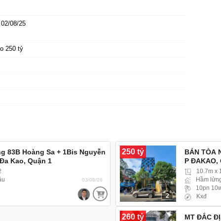
02/08/25
o 250 tỷ
250 tỷ
ng 83B Hoàng Sa + 1Bis Nguyễn
BÁN TÒA N
Đa Kao, Quận 1
P ĐAKAO, 
2
10.7m x
ầu
Hầm lửng
03/08/26
10pn 10
2
Kxđ
260 tỷ
MT ĐẮC ĐỊ