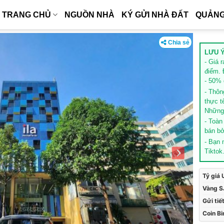
TRANG CHỦ
NGUỒN NHÀ
KÝ GỬI NHÀ ĐẤT
QUẢNG
Chia sẻ
LƯU Ý
- Giá 
điểm. 
- 50% g
- Thôn
thực t
Những 
- Toàn
bán bở
- Bạn
Tiktok
Tỷ giá
Vàng S
Gửi tiế
Coin B