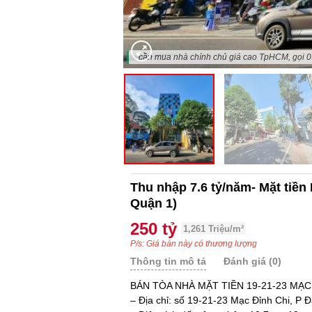
"cần mua nhà chính chủ giá cao TpHCM, gọi 
Thu nhập 7.6 tỷ/năm- Mặt tiề
Quận 1)
250 tỷ
1,261 Triệu/m²
P/s: Giá bán này có thương lượng
Thông tin mô tả
Đánh giá (0)
BÁN TÒA NHÀ MẶT TIỀN 19-21-23 MẠ
– Địa chỉ: số 19-21-23 Mạc Đỉnh Chi, P