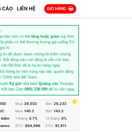
 CÁO
LIÊN HỆ
GIỎ HÀNG
:
rao bán trên có thể
tăng hoặc giảm
tuỳ thời
Đa phần có thể thương lượng giá xuống 5%
iá trị.
g tin đã được team chúng tôi kiểm chứng
ế. Bất động sản còn đăng là vẫn còn bán.
căn Đã Bán đã bị hạ tin hàng ngày.
 bộ thông tin trên trang này độc quyền đăng
i Chỉnh nhà đất Team.
 muốn
Ký gửi
nhà bán/
Quảng cáo
Youtube,
. Kết bạn Zalo
0901.338.589
để tư vấn ngay.
!
 USD
Mua
26,032
Bán
26,232
JC
Mua
140.2
Bán
143.2
t kiệm
1 tháng
4.7%
12 tháng
8%
inance
BTC:
$64,896
ETH:
$1,911