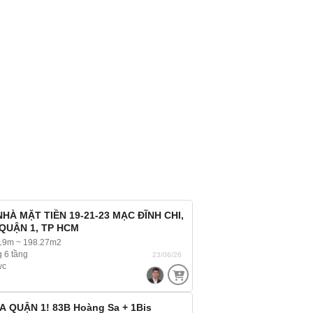
HÀ MẶT TIỀN 19-21-23 MẠC ĐĨNH CHI,
QUẬN 1, TP HCM
 19m ~ 198.27m2
 6 tầng
23/06/26
wc
A QUẬN 1! 83B Hoàng Sa + 1Bis