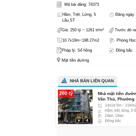
Mã bài đăng: 74373
Hầm, Trệt, Lửng, 5
Đăng ngày: 
Lầu,ST
Giá: 250 tỷ ~ 1261 tr/m²
Trước đó ra
10.7x19m~198.27m2
Phòng Học
Pháp lý: Sổ hồng
Đông bắc
Mặt tiền đường
NHÀ BÁN LIÊN QUAN
260 tỷ
Nhà mặt tiền đườ
Văn Thủ, Phường 
14x19.5m ~ 234m
Hầm, trệt, lửng, 5 l
10pn, 10wc
4
Đông bắc