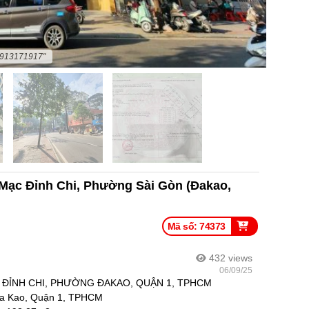
0913171917"
n Mạc Đỉnh Chi, Phường Sài Gòn (Đakao,
Mã số: 74373
432
views
06/09/25
C ĐỈNH CHI, PHƯỜNG ĐAKAO, QUẬN 1, TPHCM
 Đa Kao, Quận 1, TPHCM