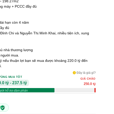
 ~ 198.27m2
ang máy + PCCC đầy đủ
dài hạn còn 4 năm
đầy đủ
 Đỉnh Chi và Nguyễn Thị Minh Khai, nhiều tiện ích, xung
ủ nhà thương lượng
 người mua.
tỷ nếu thuận lợi bạn sẽ mua được khoảng 220.0 tỷ đến
i.
Đây là giá gì?
VÙNG MUA TỐT
GIÁ CHÀO
.0 tỷ - 237.5 tỷ
250.0 tỷ
giới hỗ trợ đàm phán