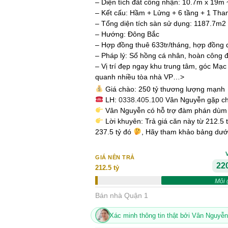
– Diện tích đất công nhận: 10.7m x 19m
– Kết cấu: Hầm + Lửng + 6 tầng + 1 Th
– Tổng diện tích sàn sử dụng: 1187.7m2
– Hướng: Đông Bắc
– Hợp đồng thuê 633tr/tháng, hợp đồng 
– Pháp lý: Sổ hồng cá nhân, hoàn công 
– Vị trí đẹp ngay khu trung tâm, góc Mạc
quanh nhiều tòa nhà VP…>
Giá chào: 250 tỷ thương lượng mạnh
LH:
0338.405.100
Vân Nguyễn gặp ch
Vân Nguyễn có hỗ trợ đàm phán dùm
Lời khuyên: Trả giá căn này từ 212.5 
237.5 tỷ đó
, Hãy tham khảo bảng dướ
GIÁ NÊN TRẢ
220
212.5 tỷ
Môi 
Bán nhà Quận 1
Xác minh thông tin thật bởi Vân Nguyễn