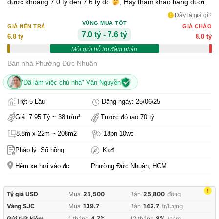
được khoảng 7.0 tỷ đến 7.6 tỷ đó
, Hãy tham khảo bảng dưới.
Đây là giá gì?
VÙNG MUA TỐT
GIÁ NÊN TRẢ
GIÁ CHÀO
7.0 tỷ - 7.6 tỷ
6.8 tỷ
8.0 tỷ
Môi giới hỗ trợ đàm phán
Bán nhà Phường Đức Nhuận
"Đã làm việc chủ nhà" Vân Nguyễn
Trệt 5 Lầu
Đăng ngày: 25/06/25
Giá: 7.95 Tỷ ~ 38 tr/m²
Trước đó rao 70 tỷ
8.8m x 22m ~ 208m2
18pn 10wc
Pháp lý: Sổ hồng
Kxđ
Hẻm xe hơi vào đc
Phường Đức Nhuận, HCM
!
Tỷ giá USD
Mua
25,500
Bán
25,800
đồng
Vàng SJC
Mua
139.7
Bán
142.7
tr/lượng
Gửi tiết kiệm
1 tháng
4.7%
12 tháng
8%
/năm