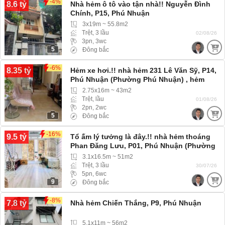
-4%
8.6 tỷ
Nhà hẻm ô tô vào tận nhà!! Nguyễn Đình
Chính, P15, Phú Nhuận
3x19m ~ 55.8m2
Trệt, 3 lầu
02/08/26
3pn, 3wc
5
Đông bắc
-6%
8.35 tỷ
Hẻm xe hơi.!! nhà hẻm 231 Lê Văn Sỹ, P14,
Phú Nhuận (Phường Phú Nhuận) , hẻm
rộng xe hơi 4 chỗ vào tới nhà
2.75x16m ~ 43m2
Trệt, lầu
01/08/26
2pn, 2wc
5
Đông bắc
-16%
9.5 tỷ
Tổ ấm lý tưởng là đây.!! nhà hẻm thoáng
Phan Đăng Lưu, P01, Phú Nhuận (Phường
Cầu Kiệu) hẻm 3m ba gác ra vào thoải mái
3.1x16.5m ~ 51m2
Trệt, 3 lầu
30/07/26
5pn, 6wc
9
Đông bắc
-8%
7.8 tỷ
Nhà hẻm Chiến Thắng, P9, Phú Nhuận
5.1x11m ~ 56m2