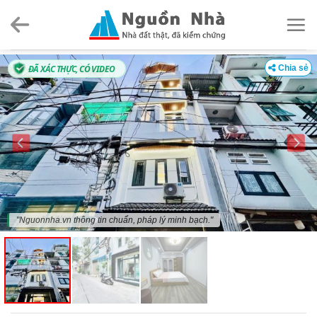
Skip
to
content
ĐÃ XÁC THỰC, CÓ VIDEO
Chia sẻ
"Nguonnha.vn thông tin chuẩn, pháp lý minh bạch."