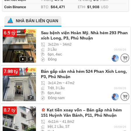
Coin Binance
BTC:
$64,471
ETH:
$1,908
USD
NHÀ BÁN LIÊN QUAN
-10%
6.5 tỷ
Sau bệnh viện Hoàn Mỹ. Nhà hẻm 293 Phan
xích Long, P3, Phú Nhuận
3x12m ~ 34m2
3 Lầu
06/08/26
6pn, 4wc
9
Đông
-4%
7.98 tỷ
Bán gấp căn nhà hẻm 524 Phan Xích Long,
P3, Phú Nhuận
3x14.2m ~ 47m2
Trệt, 3 Lầu
06/08/26
6pn,4wc
7
Đông nam
8.7 tỷ
Kẹt tiền xoay vốn – Bán gấp nhà hẻm
151 Huỳnh Văn Bánh, P11, Phú Nhuận
4x11m ~ 41.8m2
trệt, 2 Lầu, ST
06/08/26