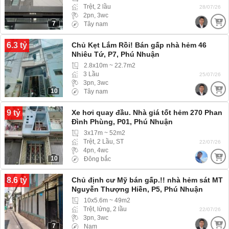
Trệt, 2 lầu
28/07/26
2pn, 3wc
7
Tây nam
6.3 tỷ
Chủ Kẹt Lắm Rồi! Bán gấp nhà hẻm 46
Nhiêu Tứ, P7, Phú Nhuận
2.8x10m ~ 22.7m2
3 Lầu
25/07/26
3pn, 3wc
10
Tây nam
9 tỷ
Xe hơi quay đầu. Nhà giá tốt hẻm 270 Phan
Đình Phùng, P01, Phú Nhuận
3x17m ~ 52m2
Trệt, 2 Lầu, ST
22/07/26
4pn, 4wc
10
Đông bắc
8.6 tỷ
Chủ định cư Mỹ bán gấp.!! nhà hẻm sát MT
Nguyễn Thượng Hiền, P5, Phú Nhuận
(Phường Đức Nhuận) hẻm 3m ba gác ra
10x5.6m ~ 49m2
vào thoải mái
Trệt, lửng, 2 lầu
22/07/26
3pn, 3wc
7
Nam