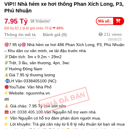
VIP!! Nhà hẻm xe hơi thông Phan Xích Long, P3,
Phú Nhuận
7.95 Tỷ
Mã số:
38 Triệu/m²
Đã hạ 62.1 tỷ từ giá chào 70 tỷ
89%
211
views
Thông tin mô tả
Đánh giá (0)
08/08/25
7.95 tỷ
Nhà hẻm xe hơi 486 Phan Xích Long, P3, Phú Nhuận
– Khu dân cư văn minh, xe tải đậu trước nhà.
Diện tích: 3m x 9.2m ~ 29m2
Trệt, 3 lầu, sân thượng, 4pn, 3wc
Hướng Đông Nam
Giá 7.95 tỷ thương lượng
LH Vân 0338405100 (NC)
YouTube: Vân Nhà Phố
NHÀ ĐÃ BÁN
Website: nguonnha.vn
dtt
Giá chào: 7.95 Tỷ còn bớt nữa
LH:
0338.405.100
Vân Nguyễn hỗ trợ xem nhà
Vân Nguyễn có hỗ trợ đàm phán dùm người mua.
Lời khuyên: Trả giá căn này từ 6.8 tỷ nếu thuận lợi bạn sẽ mua