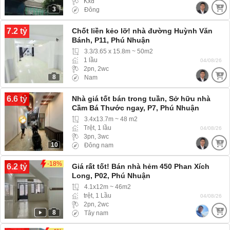
Kxđ
3
Đông
7.2 tỷ
Chốt liền kẻo lỡ! nhà đường Huỳnh Văn
Bánh, P11, Phú Nhuận
3.3/3.65 x 15.8m ~ 50m2
1 lầu
04/08/26
2pn, 2wc
8
Nam
6.6 tỷ
Nhà giá tốt bán trong tuần, Sở hữu nhà
Cầm Bá Thước ngay, P7, Phú Nhuận
3.4x13.7m ~ 48 m2
Trệt, 1 lầu
04/08/26
3pn, 3wc
10
Đông nam
-18%
6.2 tỷ
Giá rất tốt! Bán nhà hẻm 450 Phan Xích
Long, P02, Phú Nhuận
4.1x12m ~ 46m2
trệt, 1 Lầu
04/08/26
2pn, 2wc
8
Tây nam