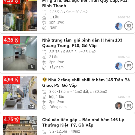
4.38 tỷ
MT giá rẻ, Giá cực nét..Trần Quý Cáp, P11,
Bình Thanh
2.36/2.8 x 9m ~ 20.8m2
1 Lầu
26/07/26
3pn, 1wc
1
Nam
4.35 tỷ
Nhà trung tâm, giá bình dân !! hẻm 133
Quang Trung, P10, Gò Vấp
3/5.75 x 9.65/2.2m ~ 35.4m2
2 Lầu
18/07/26
3pn, 2wc
6
Tây nam
4,99 tỷ
Nhà 2 tầng chill chill ở hẻm 145 Trần Bá
Giao, P5, Gò Vấp
3.05x13.5m ~ 41m2 đất, cn 30.5m2
trệt, 1 lầu
14/07/26
3pn, 2wc
12
Đông nam
4.75 tỷ
Chủ cần tiền gấp – Bán nhà hẻm 146 Lý
Thường Kiệt, P7, Gò Vấp
3.2×12.5m ~ 40m2