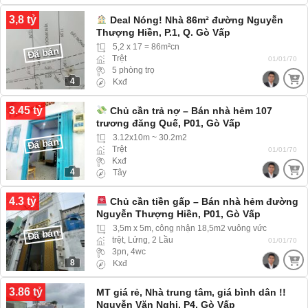
3,8 tỷ
Deal Nóng! Nhà 86m² đường Nguyễn
Thượng Hiền, P.1, Q. Gò Vấp
5,2 x 17 = 86m²cn
Đã bán
Trệt
01/01/70
5 phòng trọ
4
Kxđ
3.45 tỷ
Chủ cần trả nợ – Bán nhà hẻm 107
trương đăng Quế, P01, Gò Vấp
3.12x10m ~ 30.2m2
Đã bán
Trệt
01/01/70
Kxđ
4
Tây
4.3 tỷ
Chủ cần tiền gấp – Bán nhà hẻm đường
Nguyễn Thượng Hiền, P01, Gò Vấp
3,5m x 5m, công nhận 18,5m2 vuông vức
Đã bán
trệt, Lửng, 2 Lầu
01/01/70
3pn, 4wc
8
Kxđ
3.86 tỷ
MT giá rẻ, Nhà trung tâm, giá bình dân !!
Nguyễn Văn Nghi, P4, Gò Vấp