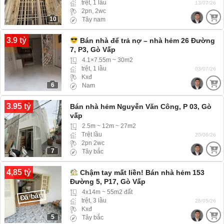
trệt, 1 lầu
13/07/26
2pn, 2wc
10
Tây nam
3.9 tỷ
Bán nhà để trả nợ – nhà hẻm 26 Đường
7, P3, Gò Vấp
4.1×7.55m ~ 30m2
trệt, 1 lầu
03/07/26
Kxđ
6
Nam
3.95 tỷ
Bán nhà hẻm Nguyễn Văn Công, P 03, Gò
vấp
2.5m ~ 12m ~ 27m2
Trệt lầu
20/06/26
2pn 2wc
7
Tây bắc
4,85 tỷ
Chậm tay mất liền! Bán nhà hẻm 153
Đường 5, P17, Gò Vấp
4x14m ~ 55m2 đất
Đã bán
trệt, 3 lầu
26/05/26
Kxđ
5
Tây bắc