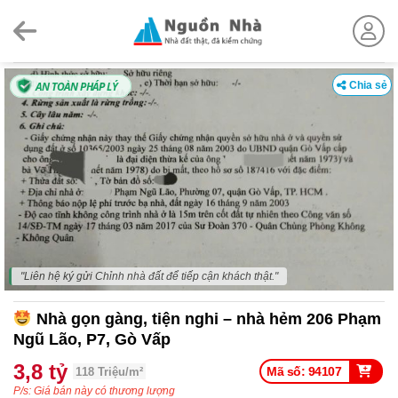
Skip
to
content
AN TOÀN PHÁP LÝ
Chia sẻ
"Liên hệ ký gửi Chỉnh nhà đất để tiếp cận khách thật."
Nhà gọn gàng, tiện nghi – nhà hẻm 206 Phạm
Ngũ Lão, P7, Gò Vấp
3,8 tỷ
Mã số: 94107
118 Triệu/m²
P/s: Giá bán này có thương lượng