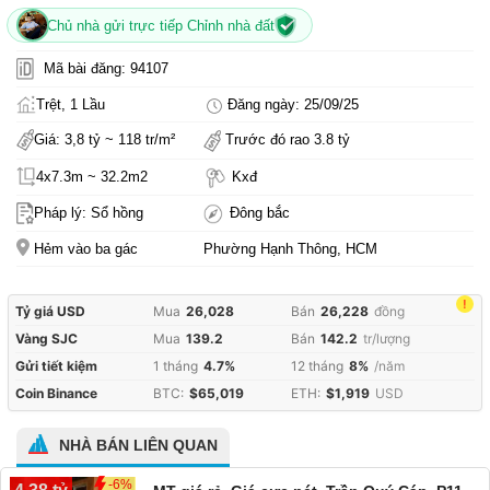
Chủ nhà gửi trực tiếp Chỉnh nhà đất
Mã bài đăng: 94107
Trệt, 1 Lầu
Đăng ngày: 25/09/25
Giá: 3,8 tỷ ~ 118 tr/m²
Trước đó rao 3.8 tỷ
4x7.3m ~ 32.2m2
Kxđ
Pháp lý: Sổ hồng
Đông bắc
Hẻm vào ba gác
Phường Hạnh Thông, HCM
!
Tỷ giá USD
Mua
26,028
Bán
26,228
đồng
Vàng SJC
Mua
139.2
Bán
142.2
tr/lượng
Gửi tiết kiệm
1 tháng
4.7%
12 tháng
8%
/năm
Coin Binance
BTC:
$65,019
ETH:
$1,919
USD
NHÀ BÁN LIÊN QUAN
-6%