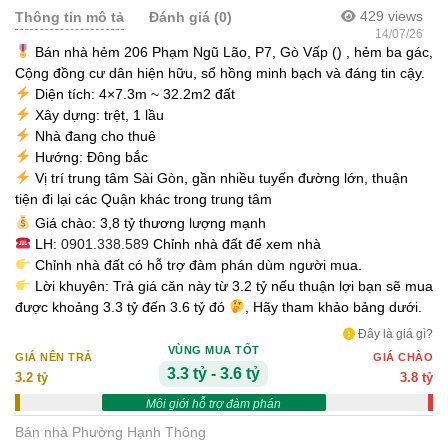
429
views
Thông tin mô tả
Đánh giá (0)
14/07/26
Bán nhà hẻm 206 Phạm Ngũ Lão, P7, Gò Vấp () , hẻm ba gác,
Cộng đồng cư dân hiện hữu, sổ hồng minh bạch và đáng tin cậy.
Diện tích: 4×7.3m ~ 32.2m2 đất
Xây dựng: trệt, 1 lầu
Nhà đang cho thuê
Hướng: Đông bắc
Vị trí trung tâm Sài Gòn, gần nhiều tuyến đường lớn, thuận
tiện đi lại các Quận khác trong trung tâm
Giá chào: 3,8 tỷ thương lượng mạnh
LH:
0901.338.589
Chỉnh nhà đất để xem nhà
Chỉnh nhà đất có hỗ trợ đàm phán dùm người mua.
Lời khuyên: Trả giá căn này từ 3.2 tỷ nếu thuận lợi bạn sẽ mua
được khoảng 3.3 tỷ đến 3.6 tỷ đó
, Hãy tham khảo bảng dưới.
Đây là giá gì?
VÙNG MUA TỐT
GIÁ NÊN TRẢ
GIÁ CHÀO
3.3 tỷ - 3.6 tỷ
3.2 tỷ
3.8 tỷ
Môi giới hỗ trợ đàm phán
Bán nhà Phường Hạnh Thông