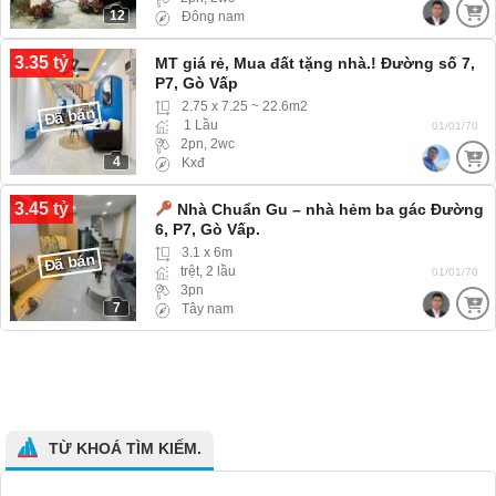
12
Đông nam
3.35 tỷ
MT giá rẻ, Mua đất tặng nhà.! Đường số 7,
P7, Gò Vấp
2.75 x 7.25 ~ 22.6m2
Đã bán
1 Lầu
01/01/70
2pn, 2wc
4
Kxđ
3.45 tỷ
Nhà Chuẩn Gu – nhà hẻm ba gác Đường
6, P7, Gò Vấp.
3.1 x 6m
Đã bán
trệt, 2 lầu
01/01/70
3pn
7
Tây nam
TỪ KHOÁ TÌM KIẾM.