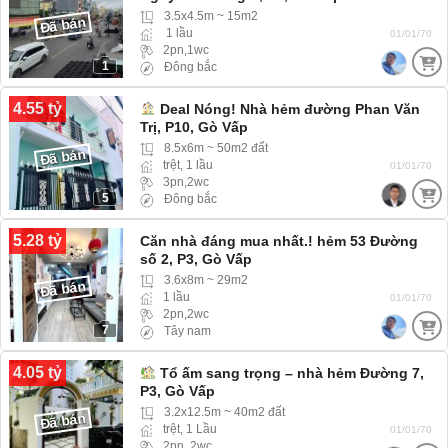
3.5x4.5m ~ 15m2
Đã bán
1 lầu
01/01/70
2pn,1wc
1
Đông bắc
4.55 tỷ
Deal Nóng! Nhà hẻm đường Phan Văn
Trị, P10, Gò Vấp
8.5x6m ~ 50m2 đất
Đã bán
trệt, 1 lầu
01/01/70
3pn,2wc
5
Đông bắc
5.28 tỷ
Căn nhà đáng mua nhất.! hẻm 53 Đường
số 2, P3, Gò Vấp
3.6x8m ~ 29m2
Đã bán
1 lầu
01/01/70
2pn,2wc
7
Tây nam
4.05 tỷ
Tổ ấm sang trọng – nhà hẻm Đường 7,
P3, Gò Vấp
3.2x12.5m ~ 40m2 đất
Đã bán
trệt, 1 Lầu
01/01/70
2pn, 2wc