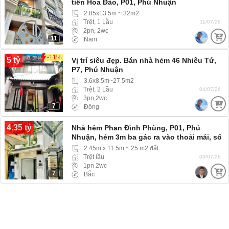
tiền Hoa Đào, P01, Phú Nhuận
2.85x13.5m ~ 32m2
Trệt, 1 Lầu
11/07/26
2pn, 2wc
11
Nam
-11%
5 tỷ
Vị trí siêu đẹp. Bán nhà hẻm 46 Nhiêu Tứ,
P7, Phú Nhuận
3.6x8.5m~27.5m2
Trệt, 2 Lầu
04/07/26
3pn,2wc
7
Đông
4.35 tỷ
Nhà hẻm Phan Đình Phùng, P01, Phú
Nhuận, hẻm 3m ba gác ra vào thoải mái, sổ
hồng riêng
2.45m x 11.5m ~ 25 m2 đất
Trệt lầu
03/07/26
1pn 2wc
7
Bắc