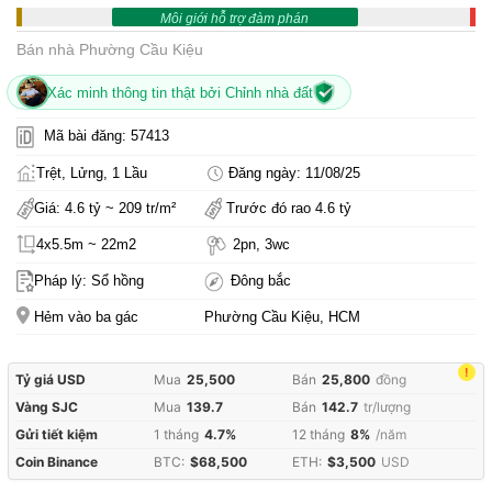
Môi giới hỗ trợ đàm phán
Bán nhà Phường Cầu Kiệu
Xác minh thông tin thật bởi Chỉnh nhà đất
Mã bài đăng: 57413
Trệt, Lửng, 1 Lầu
Đăng ngày: 11/08/25
Giá: 4.6 tỷ ~ 209 tr/m²
Trước đó rao 4.6 tỷ
4x5.5m ~ 22m2
2pn, 3wc
Pháp lý: Sổ hồng
Đông bắc
Hẻm vào ba gác
Phường Cầu Kiệu, HCM
!
Tỷ giá USD
Mua
25,500
Bán
25,800
đồng
Vàng SJC
Mua
139.7
Bán
142.7
tr/lượng
Gửi tiết kiệm
1 tháng
4.7%
12 tháng
8%
/năm
Coin Binance
BTC:
$68,500
ETH:
$3,500
USD