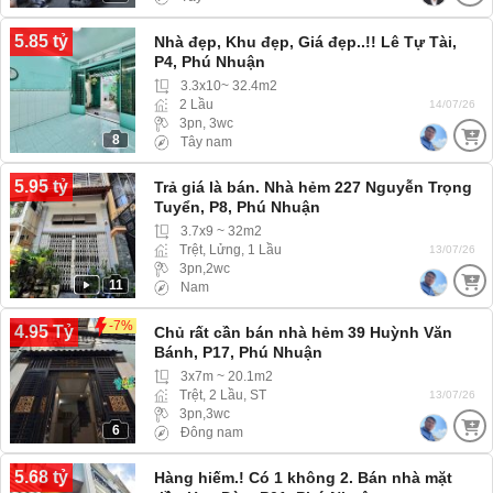
5.85 tỷ
Nhà đẹp, Khu đẹp, Giá đẹp..!! Lê Tự Tài,
P4, Phú Nhuận
3.3x10~ 32.4m2
2 Lầu
14/07/26
3pn, 3wc
8
Tây nam
5.95 tỷ
Trả giá là bán. Nhà hẻm 227 Nguyễn Trọng
Tuyển, P8, Phú Nhuận
3.7x9 ~ 32m2
Trệt, Lửng, 1 Lầu
13/07/26
3pn,2wc
11
Nam
-7%
4.95 Tỷ
Chủ rất cần bán nhà hẻm 39 Huỳnh Văn
Bánh, P17, Phú Nhuận
3x7m ~ 20.1m2
Trệt, 2 Lầu, ST
13/07/26
3pn,3wc
6
Đông nam
5.68 tỷ
Hàng hiếm.! Có 1 không 2. Bán nhà mặt