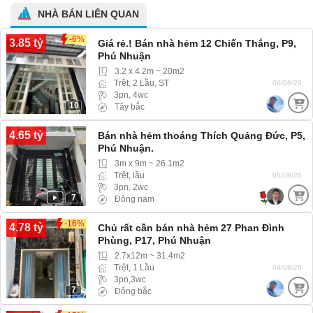
NHÀ BÁN LIÊN QUAN
-6%
3.85 tỷ
Giá rẻ.! Bán nhà hẻm 12 Chiến Thắng, P9,
Phú Nhuận
3.2 x 4.2m ~ 20m2
Trệt, 2 Lầu, ST
06/08/26
3pn, 4wc
10
Tây bắc
4.65 tỷ
Bán nhà hẻm thoáng Thích Quảng Đức, P5,
Phú Nhuận.
3m x 9m ~ 26.1m2
Trệt, lầu
05/08/26
3pn, 2wc
7
Đông nam
-16%
4.78 tỷ
Chủ rất cần bán nhà hẻm 27 Phan Đình
Phùng, P17, Phú Nhuận
2.7x12m ~ 31.4m2
Trệt, 1 Lầu
04/08/26
3pn,3wc
7
Đông bắc