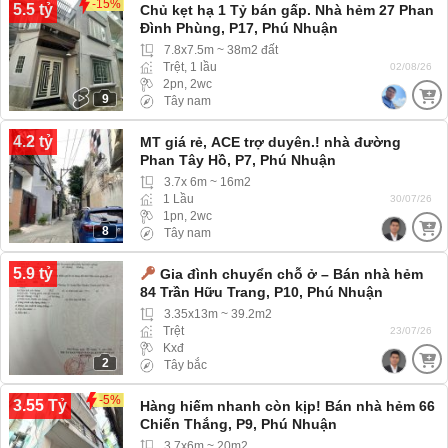
-15%
5.5 tỷ
Chủ kẹt hạ 1 Tỷ bán gấp. Nhà hẻm 27 Phan
Đình Phùng, P17, Phú Nhuận
7.8x7.5m ~ 38m2 đất
Trệt, 1 lầu
02/08/26
2pn, 2wc
9
Tây nam
4.2 tỷ
MT giá rẻ, ACE trợ duyên.! nhà đường
Phan Tây Hồ, P7, Phú Nhuận
3.7x 6m ~ 16m2
1 Lầu
30/07/26
1pn, 2wc
8
Tây nam
5.9 tỷ
Gia đình chuyển chỗ ở – Bán nhà hẻm
84 Trần Hữu Trang, P10, Phú Nhuận
3.35x13m ~ 39.2m2
Trệt
23/07/26
Kxđ
2
Tây bắc
-5%
3.55 Tỷ
Hàng hiếm nhanh còn kịp! Bán nhà hẻm 66
Chiến Thắng, P9, Phú Nhuận
3.7x6m ~ 20m2