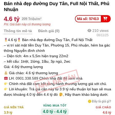
Bán nhà đẹp đường Duy Tân, Full Nội Thất, Phú
Nhuận
4.6 tỷ
Mã số: 57413
209 Triệu/m²
P/s: Giá bán này có thương lượng
210
views
Thông tin mô tả
Đánh giá (0)
08/11/25
4.6 tỷ
Bán nhà đẹp đường Duy Tân, Full Nội Thất
– vị trí sát mặt tiền Duy Tân, Phường 15, Phú nhuận, hẻm ba gác
thông Nguyễn đình chính
– Diện tích: 4m x 5,5m hiện trạng 22m2
– kết cấu: 1trệt, 1lửng, 1lầu, 3p ngủ, 2wc
Giá: 4.6tỷ thương lượng
Giá chào: 4.6 tỷ thương lượng
NHÀ ĐÃ BÁN
LH:
0901.338.589
Chỉnh nhà đất để xem nhà
Chỉnh nhà đất cam kết song hành thương lượng giá với chủ.
Lời khuyên: Trả giá căn này từ 3.9 tỷ nếu thuận lợi bạn sẽ mua
được khoảng 4.0 tỷ đến 4.4 tỷ đó
, Hãy tham khảo bảng dưới.
Đây là giá gì?
VÙNG MUA TỐT
GIÁ NÊN TRẢ
GIÁ CHÀO
4.0 tỷ - 4.4 tỷ
3.9 tỷ
4.6 tỷ