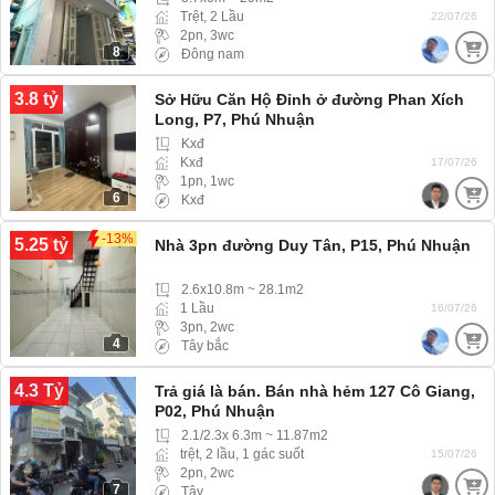
Trệt, 2 Lầu
22/07/26
2pn, 3wc
8
Đông nam
3.8 tỷ
Sở Hữu Căn Hộ Đỉnh ở đường Phan Xích
Long, P7, Phú Nhuận
Kxđ
Kxđ
17/07/26
1pn, 1wc
6
Kxđ
-13%
5.25 tỷ
Nhà 3pn đường Duy Tân, P15, Phú Nhuận
2.6x10.8m ~ 28.1m2
1 Lầu
16/07/26
3pn, 2wc
4
Tây bắc
4.3 Tỷ
Trả giá là bán. Bán nhà hẻm 127 Cô Giang,
P02, Phú Nhuận
2.1/2.3x 6.3m ~ 11.87m2
trệt, 2 lầu, 1 gác suốt
15/07/26
2pn, 2wc
7
Tây