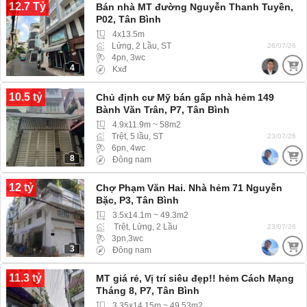
12.7 Tỷ
Bán nhà MT đường Nguyễn Thanh Tuyền,
P02, Tân Bình
4x13.5m
Lửng, 2 Lầu, ST
26/07/26
4pn, 3wc
4
Kxđ
10.5 tỷ
Chủ định cư Mỹ bán gấp nhà hẻm 149
Bành Văn Trân, P7, Tân Bình
4.9x11.9m ~ 58m2
Trệt, 5 lầu, ST
23/07/26
6pn, 4wc
8
Đông nam
12 tỷ
Chợ Phạm Văn Hai. Nhà hẻm 71 Nguyễn
Bặc, P3, Tân Bình
3.5x14.1m ~ 49.3m2
Trệt, Lửng, 2 Lầu
23/07/26
3pn,3wc
3
Đông nam
11.3 tỷ
MT giá rẻ, Vị trí siêu đẹp!! hẻm Cách Mạng
Tháng 8, P7, Tân Bình
3.35x14.15m ~ 49.53m2