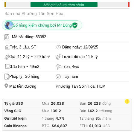
Môi giới hỗ trợ đàm phán
Bán nhà Phường Tân Sơn Hòa
Sổ hồng kiểm chứng bởi Mr Dũng
Mã bài đăng: 83082
Trệt, 3 Lầu, ST
Đăng ngày: 12/09/25
Giá: 11.2 tỷ ~ 229 tr/m²
Trước đó rao 11.5 tỷ
3.1x16m ~ 49m2
7pn, 4wc
Pháp lý: Sổ hồng
Tây nam
Mặt tiền đường
Phường Tân Sơn Hòa, HCM
!
Tỷ giá USD
Mua
26,028
Bán
26,228
đồng
Vàng SJC
Mua
139.2
Bán
142.2
tr/lượng
Gửi tiết kiệm
1 tháng
4.7%
12 tháng
8%
/năm
Coin Binance
BTC:
$64,807
ETH:
$1,913
USD