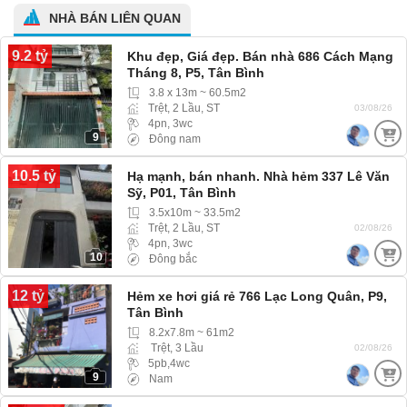
NHÀ BÁN LIÊN QUAN
9.2 tỷ
Khu đẹp, Giá đẹp. Bán nhà 686 Cách Mạng
Tháng 8, P5, Tân Bình
3.8 x 13m ~ 60.5m2
Trệt, 2 Lầu, ST
03/08/26
4pn, 3wc
9
Đông nam
10.5 tỷ
Hạ mạnh, bán nhanh. Nhà hẻm 337 Lê Văn
Sỹ, P01, Tân Bình
3.5x10m ~ 33.5m2
Trệt, 2 Lầu, ST
02/08/26
4pn, 3wc
10
Đông bắc
12 tỷ
Hẻm xe hơi giá rẻ 766 Lạc Long Quân, P9,
Tân Bình
8.2x7.8m ~ 61m2
Trệt, 3 Lầu
02/08/26
5pb,4wc
9
Nam