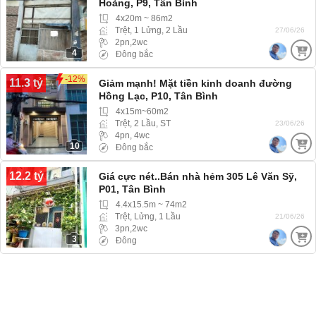
Hoàng, P9, Tân Bình
4x20m ~ 86m2
Trệt, 1 Lửng, 2 Lầu
27/06/26
2pn,2wc
4
Đông bắc
-12%
11.3 tỷ
Giảm mạnh! Mặt tiền kinh doanh đường
Hồng Lạc, P10, Tân Bình
4x15m~60m2
Trệt, 2 Lầu, ST
23/06/26
4pn, 4wc
10
Đông bắc
12.2 tỷ
Giá cực nét..Bán nhà hẻm 305 Lê Văn Sỹ,
P01, Tân Bình
4.4x15.5m ~ 74m2
Trệt, Lửng, 1 Lầu
21/06/26
3pn,2wc
3
Đông