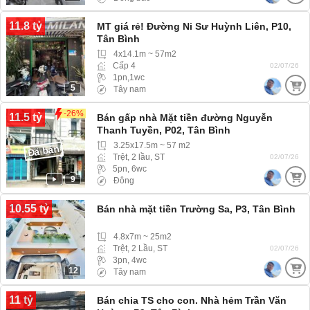
11.8 tỷ
MT giá rẻ! Đường Ni Sư Huỳnh Liên, P10,
Tân Bình
4x14.1m ~ 57m2
Cấp 4
02/07/26
1pn,1wc
5
Tây nam
-26%
11.5 tỷ
Bán gấp nhà Mặt tiền đường Nguyễn
Thanh Tuyền, P02, Tân Bình
3.25x17.5m ~ 57 m2
Đã bán
Trệt, 2 lầu, ST
02/07/26
5pn, 6wc
9
Đông
10.55 tỷ
Bán nhà mặt tiền Trường Sa, P3, Tân Bình
4.8x7m ~ 25m2
Trệt, 2 Lầu, ST
02/07/26
3pn, 4wc
12
Tây nam
11 tỷ
Bán chia TS cho con. Nhà hẻm Trần Văn