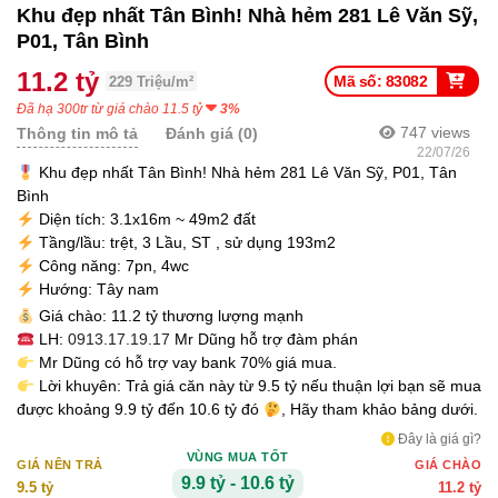
Khu đẹp nhất Tân Bình! Nhà hẻm 281 Lê Văn Sỹ,
P01, Tân Bình
11.2 tỷ
Mã số: 83082
229 Triệu/m²
Đã hạ 300tr từ giá chào 11.5 tỷ
3%
747
views
Thông tin mô tả
Đánh giá (0)
22/07/26
Khu đẹp nhất Tân Bình! Nhà hẻm 281 Lê Văn Sỹ, P01, Tân
Bình
Diện tích: 3.1x16m ~ 49m2 đất
Tầng/lầu: trệt, 3 Lầu, ST , sử dụng 193m2
Công năng: 7pn, 4wc
Hướng: Tây nam
Giá chào: 11.2 tỷ thương lượng mạnh
LH:
0913.17.19.17
Mr Dũng hỗ trợ đàm phán
Mr Dũng có hỗ trợ vay bank 70% giá mua.
Lời khuyên: Trả giá căn này từ 9.5 tỷ nếu thuận lợi bạn sẽ mua
được khoảng 9.9 tỷ đến 10.6 tỷ đó
, Hãy tham khảo bảng dưới.
Đây là giá gì?
VÙNG MUA TỐT
GIÁ NÊN TRẢ
GIÁ CHÀO
9.9 tỷ - 10.6 tỷ
9.5 tỷ
11.2 tỷ