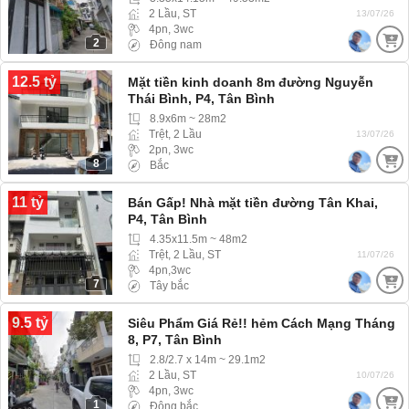
2 Lầu, ST
13/07/26
4pn, 3wc
2
Đông nam
12.5 tỷ
Mặt tiền kinh doanh 8m đường Nguyễn
Thái Bình, P4, Tân Bình
8.9x6m ~ 28m2
Trệt, 2 Lầu
13/07/26
2pn, 3wc
8
Bắc
11 tỷ
Bán Gấp! Nhà mặt tiền đường Tân Khai,
P4, Tân Bình
4.35x11.5m ~ 48m2
Trệt, 2 Lầu, ST
11/07/26
4pn,3wc
7
Tây bắc
9.5 tỷ
Siêu Phẩm Giá Rẻ!! hẻm Cách Mạng Tháng
8, P7, Tân Bình
2.8/2.7 x 14m ~ 29.1m2
2 Lầu, ST
10/07/26
4pn, 3wc
1
Đông bắc